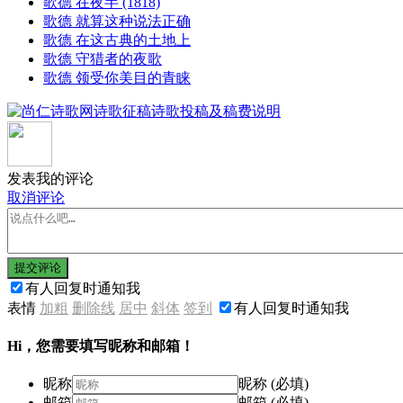
歌德 在夜半 (1818)
歌德 就算这种说法正确
歌德 在这古典的土地上
歌德 守猎者的夜歌
歌德 领受你美目的青睐
发表我的评论
取消评论
提交评论
有人回复时通知我
表情
加粗
删除线
居中
斜体
签到
有人回复时通知我
Hi，您需要填写昵称和邮箱！
昵称
昵称 (必填)
邮箱
邮箱 (必填)