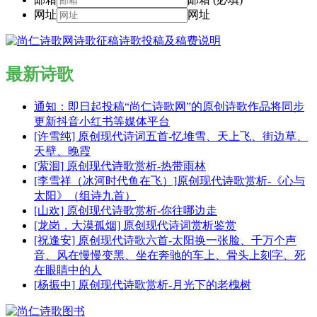
网址
网址
最新诗歌
通知：即日起投稿“尚仁诗歌网”的原创诗歌作品将同步
更新抖音小红书等媒体平台
[许雪纯] 原创现代诗词五首-忆堆雪、天上飞、街边草、
天壁、晚霞
[萦洄] 原创现代诗歌赏析-热带雨林
[李雪祥（冰河时代鱼在飞）]原创现代诗歌赏析-《心与
太阳》（组诗九首）
[山欢] 原创现代诗歌赏析-你往哪边走
[龙岗，大漠孤烟] 原创现代诗词赏析鉴赏
[祝逢安] 原创现代诗歌六首-太阳换一张脸、千万个声
音、风在慢慢变黑、坐在奔驰的车上、骨头上刻字、死
在眼睛中的人
[杨振中] 原创现代诗歌赏析-月光下的老槐树