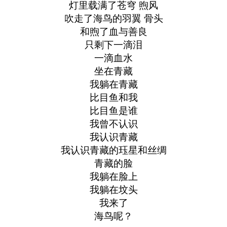
灯里载满了苍穹 煦风
吹走了海鸟的羽翼 骨头
和煦了血与善良
只剩下一滴泪
一滴血水
坐在青藏
我躺在青藏
比目鱼和我
比目鱼是谁
我曾不认识
我认识青藏
我认识青藏的珏星和丝绸
青藏的脸
我躺在脸上
我躺在坟头
我来了
海鸟呢？