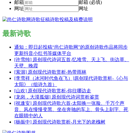
邮箱
邮箱 (必填)
网址
网址
最新诗歌
通知：即日起投稿“尚仁诗歌网”的原创诗歌作品将同步
更新抖音小红书等媒体平台
[许雪纯] 原创现代诗词五首-忆堆雪、天上飞、街边草、
天壁、晚霞
[萦洄] 原创现代诗歌赏析-热带雨林
[李雪祥（冰河时代鱼在飞）]原创现代诗歌赏析-《心与
太阳》（组诗九首）
[山欢] 原创现代诗歌赏析-你往哪边走
[龙岗，大漠孤烟] 原创现代诗词赏析鉴赏
[祝逢安] 原创现代诗歌六首-太阳换一张脸、千万个声
音、风在慢慢变黑、坐在奔驰的车上、骨头上刻字、死
在眼睛中的人
[杨振中] 原创现代诗歌赏析-月光下的老槐树