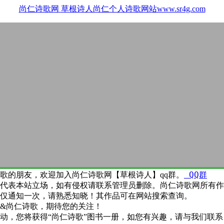
尚仁诗歌网
草根诗人尚仁个人诗歌网站www.sr4g.com
QQ群
歌的朋友，欢迎加入尚仁诗歌网【草根诗人】qq群。
代表本站立场，如有侵权请联系管理员删除。尚仁诗歌网所有作
仅通知一次，请熟悉知晓！其作品可在网站搜索查询。
&尚仁诗歌，期待您的关注！
动，您将获得“尚仁诗歌”图书一册，如您有兴趣，请与我们联