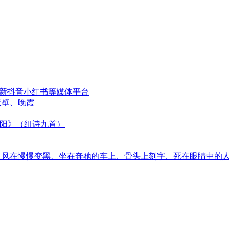
更新抖音小红书等媒体平台
天壁、晚霞
太阳》（组诗九首）
音、风在慢慢变黑、坐在奔驰的车上、骨头上刻字、死在眼睛中的