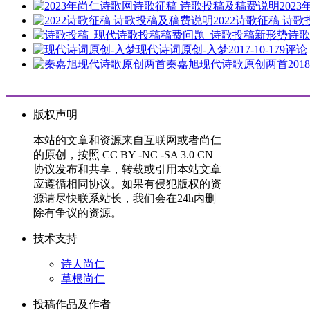
202
2022诗歌征稿 诗
诗歌
现代诗词原创-入梦
2017-10-17
9评论
秦嘉旭现代诗歌原创两首
2018
版权声明
本站的文章和资源来自互联网或者尚仁
的原创，按照 CC BY -NC -SA 3.0 CN
协议发布和共享，转载或引用本站文章
应遵循相同协议。如果有侵犯版权的资
源请尽快联系站长，我们会在24h内删
除有争议的资源。
技术支持
诗人尚仁
草根尚仁
投稿作品及作者