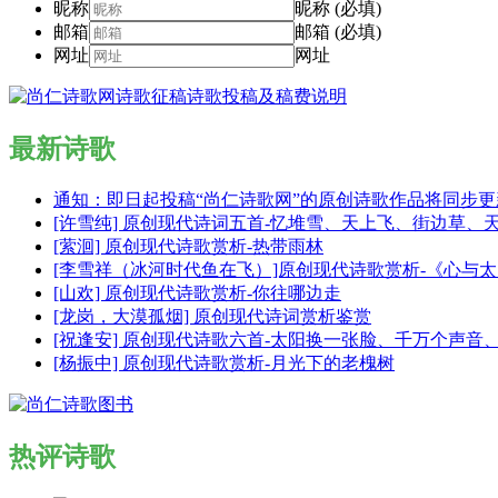
昵称
昵称 (必填)
邮箱
邮箱 (必填)
网址
网址
最新诗歌
通知：即日起投稿“尚仁诗歌网”的原创诗歌作品将同步
[许雪纯] 原创现代诗词五首-忆堆雪、天上飞、街边草、
[萦洄] 原创现代诗歌赏析-热带雨林
[李雪祥（冰河时代鱼在飞）]原创现代诗歌赏析-《心与
[山欢] 原创现代诗歌赏析-你往哪边走
[龙岗，大漠孤烟] 原创现代诗词赏析鉴赏
[祝逢安] 原创现代诗歌六首-太阳换一张脸、千万个声
[杨振中] 原创现代诗歌赏析-月光下的老槐树
热评诗歌