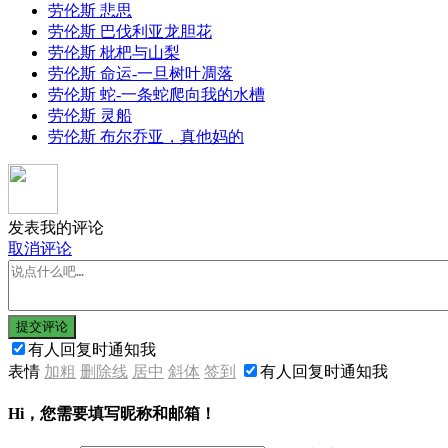
劳伦斯 悲思
劳伦斯 巴伐利亚龙胆花
劳伦斯 枇杷与山梨
劳伦斯 命运-一旦树叶凋落
劳伦斯 蛇-一条蛇爬向我的水槽
劳伦斯 灵船
劳伦斯 布尔乔亚，真他妈的
发表我的评论
取消评论
提交评论
有人回复时通知我
表情
加粗
删除线
居中
斜体
签到
有人回复时通知我
Hi，您需要填写昵称和邮箱！