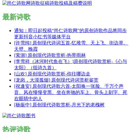
最新诗歌
通知：即日起投稿“尚仁诗歌网”的原创诗歌作品将同步
更新抖音小红书等媒体平台
[许雪纯] 原创现代诗词五首-忆堆雪、天上飞、街边草、
天壁、晚霞
[萦洄] 原创现代诗歌赏析-热带雨林
[李雪祥（冰河时代鱼在飞）]原创现代诗歌赏析-《心与
太阳》（组诗九首）
[山欢] 原创现代诗歌赏析-你往哪边走
[龙岗，大漠孤烟] 原创现代诗词赏析鉴赏
[祝逢安] 原创现代诗歌六首-太阳换一张脸、千万个声
音、风在慢慢变黑、坐在奔驰的车上、骨头上刻字、死
在眼睛中的人
[杨振中] 原创现代诗歌赏析-月光下的老槐树
热评诗歌