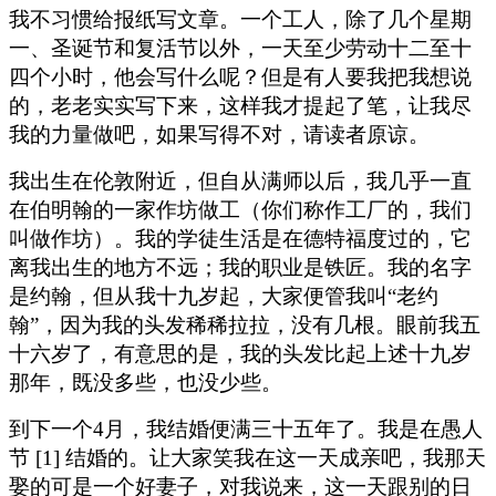
我不习惯给报纸写文章。一个工人，除了几个星期
一、圣诞节和复活节以外，一天至少劳动十二至十
四个小时，他会写什么呢？但是有人要我把我想说
的，老老实实写下来，这样我才提起了笔，让我尽
我的力量做吧，如果写得不对，请读者原谅。
我出生在伦敦附近，但自从满师以后，我几乎一直
在伯明翰的一家作坊做工（你们称作工厂的，我们
叫做作坊）。我的学徒生活是在德特福度过的，它
离我出生的地方不远；我的职业是铁匠。我的名字
是约翰，但从我十九岁起，大家便管我叫“老约
翰”，因为我的头发稀稀拉拉，没有几根。眼前我五
十六岁了，有意思的是，我的头发比起上述十九岁
那年，既没多些，也没少些。
到下一个4月，我结婚便满三十五年了。我是在愚人
节 [1] 结婚的。让大家笑我在这一天成亲吧，我那天
娶的可是一个好妻子，对我说来，这一天跟别的日