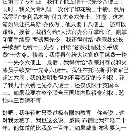
它填写了专利证。我付了他五镑十七先令八便士；
同时，我又为专利证一次付了印花税三十镑。然后
我得为“专利品木箱”付九先令六便士。注意，这木
箱如果让托马斯·乔依做，他只要十八便士，还可以
赚钱。接着，我得付给“大法官办公厅掌印官、副掌
印官手续费”两镑两先令。我还得付给“卷宗处处长
手续费”七镑十三先令，付给“卷宗处副处长手续
费”十先令。接着，我得再付给大法官庭手续费一镑
十一先令六便士。最后，我得付给“卷宗封存员和火
漆员手续费”十先令六便士。我住在托马斯·乔依家已
超过六周，我的发明取得的不容否定的专利权，花
了我九十六镑七先令八便士，还仅仅限于英国本
土。如果我要在整个联合王国境内取得专利权，恐
怕非三百镑不可。
好吧，我年轻时只受过极有限的教育。你会说，这
对我太糟了。我也这么说。威廉·布彻比我年轻二十
年。他知道的比我多一百年。如果威廉·布彻要为一