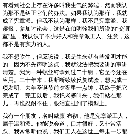
有看到社会上存在许多叫我生气的弊端，然而我认
为那不是纠正它们的办法。如果我认为那样，我就
成了宪章派。但我不认为那样，我不是宪章派。我
读报，参加讨论会，这是在伯明翰我们所说的“交谊
室”里，我认识了不少好人和宪章派工人。注意，这
都不是有实力的人。
我不想吹牛，但应该说，我是生来就有些发明才能
的，因为不先声明这点，我就没法把我要讲的事讲
清楚。我为一种螺丝钉拿到过二十镑，它至今还在
应用。二十年来，我断断续续反复试验，想完成一
项发明。去年圣诞节前夕夜里十点钟，我终于把它
完成了。完工以后，我把老婆叫来，我们站在那
儿，再也忍耐不住，眼泪直挂到了模型上。
我有一个朋友，名叫威廉·布彻，他是宪章派工人，
属于温和派。他能说会道，口才很好，又非常活
跃。我常常听他说，我们工人在这世上每走一步都