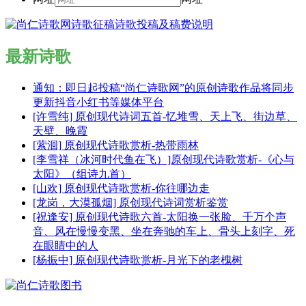
最新诗歌
通知：即日起投稿“尚仁诗歌网”的原创诗歌作品将同步
更新抖音小红书等媒体平台
[许雪纯] 原创现代诗词五首-忆堆雪、天上飞、街边草、
天壁、晚霞
[萦洄] 原创现代诗歌赏析-热带雨林
[李雪祥（冰河时代鱼在飞）]原创现代诗歌赏析-《心与
太阳》（组诗九首）
[山欢] 原创现代诗歌赏析-你往哪边走
[龙岗，大漠孤烟] 原创现代诗词赏析鉴赏
[祝逢安] 原创现代诗歌六首-太阳换一张脸、千万个声
音、风在慢慢变黑、坐在奔驰的车上、骨头上刻字、死
在眼睛中的人
[杨振中] 原创现代诗歌赏析-月光下的老槐树