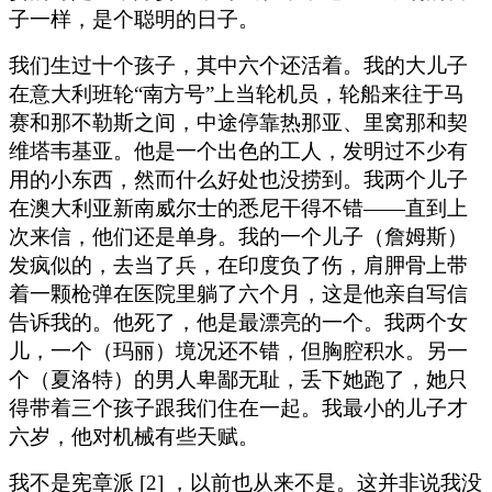
子一样，是个聪明的日子。
我们生过十个孩子，其中六个还活着。我的大儿子
在意大利班轮“南方号”上当轮机员，轮船来往于马
赛和那不勒斯之间，中途停靠热那亚、里窝那和契
维塔韦基亚。他是一个出色的工人，发明过不少有
用的小东西，然而什么好处也没捞到。我两个儿子
在澳大利亚新南威尔士的悉尼干得不错——直到上
次来信，他们还是单身。我的一个儿子（詹姆斯）
发疯似的，去当了兵，在印度负了伤，肩胛骨上带
着一颗枪弹在医院里躺了六个月，这是他亲自写信
告诉我的。他死了，他是最漂亮的一个。我两个女
儿，一个（玛丽）境况还不错，但胸腔积水。另一
个（夏洛特）的男人卑鄙无耻，丢下她跑了，她只
得带着三个孩子跟我们住在一起。我最小的儿子才
六岁，他对机械有些天赋。
我不是宪章派 [2] ，以前也从来不是。这并非说我没