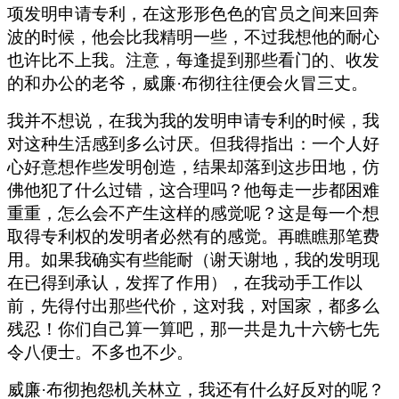
项发明申请专利，在这形形色色的官员之间来回奔
波的时候，他会比我精明一些，不过我想他的耐心
也许比不上我。注意，每逢提到那些看门的、收发
的和办公的老爷，威廉·布彻往往便会火冒三丈。
我并不想说，在我为我的发明申请专利的时候，我
对这种生活感到多么讨厌。但我得指出：一个人好
心好意想作些发明创造，结果却落到这步田地，仿
佛他犯了什么过错，这合理吗？他每走一步都困难
重重，怎么会不产生这样的感觉呢？这是每一个想
取得专利权的发明者必然有的感觉。再瞧瞧那笔费
用。如果我确实有些能耐（谢天谢地，我的发明现
在已得到承认，发挥了作用），在我动手工作以
前，先得付出那些代价，这对我，对国家，都多么
残忍！你们自己算一算吧，那一共是九十六镑七先
令八便士。不多也不少。
威廉·布彻抱怨机关林立，我还有什么好反对的呢？