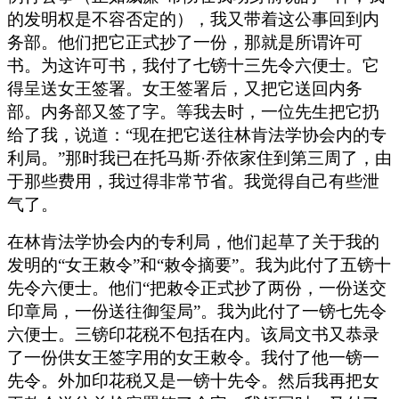
的发明权是不容否定的），我又带着这公事回到内
务部。他们把它正式抄了一份，那就是所谓许可
书。为这许可书，我付了七镑十三先令六便士。它
得呈送女王签署。女王签署后，又把它送回内务
部。内务部又签了字。等我去时，一位先生把它扔
给了我，说道：“现在把它送往林肯法学协会内的专
利局。”那时我已在托马斯·乔依家住到第三周了，由
于那些费用，我过得非常节省。我觉得自己有些泄
气了。
在林肯法学协会内的专利局，他们起草了关于我的
发明的“女王敕令”和“敕令摘要”。我为此付了五镑十
先令六便士。他们“把敕令正式抄了两份，一份送交
印章局，一份送往御玺局”。我为此付了一镑七先令
六便士。三镑印花税不包括在内。该局文书又恭录
了一份供女王签字用的女王敕令。我付了他一镑一
先令。外加印花税又是一镑十先令。然后我再把女