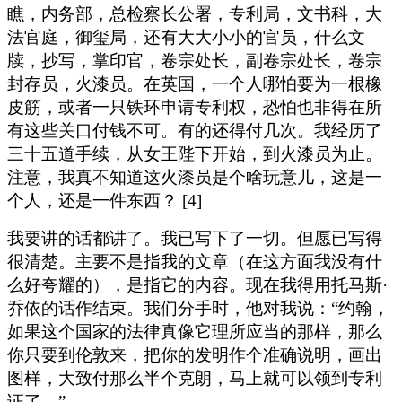
瞧，内务部，总检察长公署，专利局，文书科，大
法官庭，御玺局，还有大大小小的官员，什么文
牍，抄写，掌印官，卷宗处长，副卷宗处长，卷宗
封存员，火漆员。在英国，一个人哪怕要为一根橡
皮筋，或者一只铁环申请专利权，恐怕也非得在所
有这些关口付钱不可。有的还得付几次。我经历了
三十五道手续，从女王陛下开始，到火漆员为止。
注意，我真不知道这火漆员是个啥玩意儿，这是一
个人，还是一件东西？ [4]
我要讲的话都讲了。我已写下了一切。但愿已写得
很清楚。主要不是指我的文章（在这方面我没有什
么好夸耀的），是指它的内容。现在我得用托马斯·
乔依的话作结束。我们分手时，他对我说：“约翰，
如果这个国家的法律真像它理所应当的那样，那么
你只要到伦敦来，把你的发明作个准确说明，画出
图样，大致付那么半个克朗，马上就可以领到专利
证了。”