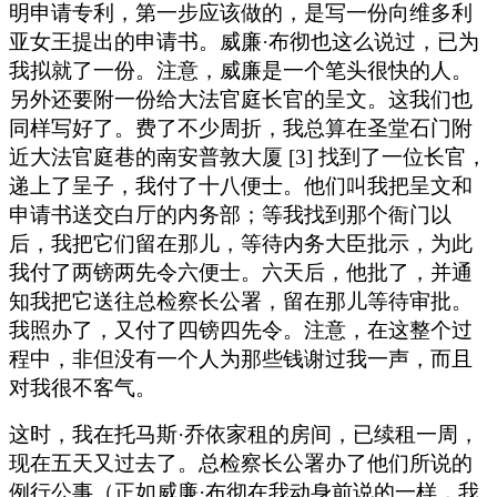
明申请专利，第一步应该做的，是写一份向维多利
亚女王提出的申请书。威廉·布彻也这么说过，已为
我拟就了一份。注意，威廉是一个笔头很快的人。
另外还要附一份给大法官庭长官的呈文。这我们也
同样写好了。费了不少周折，我总算在圣堂石门附
近大法官庭巷的南安普敦大厦 [3] 找到了一位长官，
递上了呈子，我付了十八便士。他们叫我把呈文和
申请书送交白厅的内务部；等我找到那个衙门以
后，我把它们留在那儿，等待内务大臣批示，为此
我付了两镑两先令六便士。六天后，他批了，并通
知我把它送往总检察长公署，留在那儿等待审批。
我照办了，又付了四镑四先令。注意，在这整个过
程中，非但没有一个人为那些钱谢过我一声，而且
对我很不客气。
这时，我在托马斯·乔依家租的房间，已续租一周，
现在五天又过去了。总检察长公署办了他们所说的
例行公事（正如威廉·布彻在我动身前说的一样，我