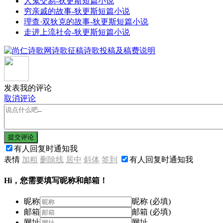
人鬼交易-狄更斯短篇小说
穷亲戚的故事-狄更斯短篇小说
理查·双狄克的故事-狄更斯短篇小说
走进上流社会-狄更斯短篇小说
发表我的评论
取消评论
提交评论
有人回复时通知我
表情
加粗
删除线
居中
斜体
签到
有人回复时通知我
Hi，您需要填写昵称和邮箱！
昵称
昵称 (必填)
邮箱
邮箱 (必填)
网址
网址