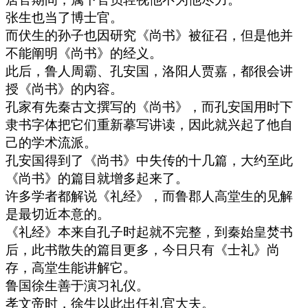
张生也当了博士官。
而伏生的孙子也因研究《尚书》被征召，但是他并
不能阐明《尚书》的经义。
此后，鲁人周霸、孔安国，洛阳人贾嘉，都很会讲
授《尚书》的内容。
孔家有先秦古文撰写的《尚书》，而孔安国用时下
隶书字体把它们重新摹写讲读，因此就兴起了他自
己的学术流派。
孔安国得到了《尚书》中失传的十几篇，大约至此
《尚书》的篇目就增多起来了。
许多学者都解说《礼经》，而鲁郡人高堂生的见解
是最切近本意的。
《礼经》本来自孔子时起就不完整，到秦始皇焚书
后，此书散失的篇目更多，今日只有《士礼》尚
存，高堂生能讲解它。
鲁国徐生善于演习礼仪。
孝文帝时，徐生以此出任礼官大夫。