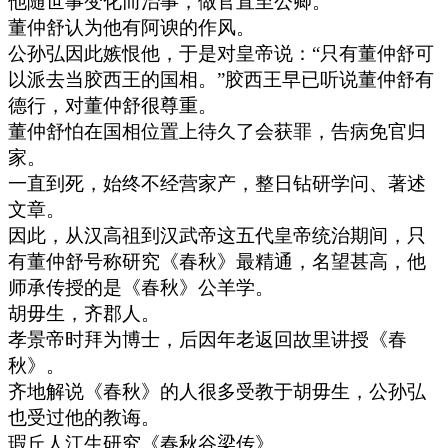
他随世事变化而治事，做官直至公卿。
董仲舒认为他有阿谀的作风。
公孙弘因此嫉恨他，于是对皇帝说：“只有董仲舒可
以派去当胶西王的国相。”胶西王早已听说董仲舒有
德行，对董仲舒很尊重。
董仲舒怕在国相位置上待久了会获罪，告病免官归
家。
一直到死，始终不经营家产，整日钻研学问、著述
文章。
因此，从汉高祖到汉武帝这五代皇帝统治期间，只
有董仲舒号称研究《春秋》最精通，名望甚高，他
师承传授的是《春秋》公羊学。
胡毋生，齐郡人。
孝景帝时拜为博士，后因年老返回故里讲授《春
秋》。
齐地解说《春秋》的人很多受教于胡毋生，公孙弘
也受过他的教诲。
瑕丘人江生研究《春秋谷梁传》。