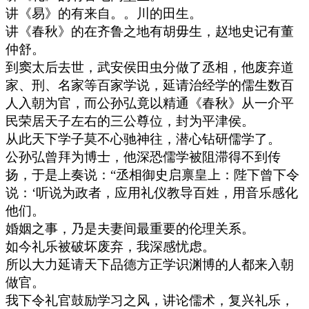
讲《易》的有来自。。川的田生。
讲《春秋》的在齐鲁之地有胡毋生，赵地史记有董
仲舒。
到窦太后去世，武安侯田虫分做了丞相，他废弃道
家、刑、名家等百家学说，延请治经学的儒生数百
人入朝为官，而公孙弘竟以精通《春秋》从一介平
民荣居天子左右的三公尊位，封为平津侯。
从此天下学子莫不心驰神往，潜心钻研儒学了。
公孙弘曾拜为博士，他深恐儒学被阻滞得不到传
扬，于是上奏说：“丞相御史启禀皇上：陛下曾下令
说：‘听说为政者，应用礼仪教导百姓，用音乐感化
他们。
婚姻之事，乃是夫妻间最重要的伦理关系。
如今礼乐被破坏废弃，我深感忧虑。
所以大力延请天下品德方正学识渊博的人都来入朝
做官。
我下令礼官鼓励学习之风，讲论儒术，复兴礼乐，