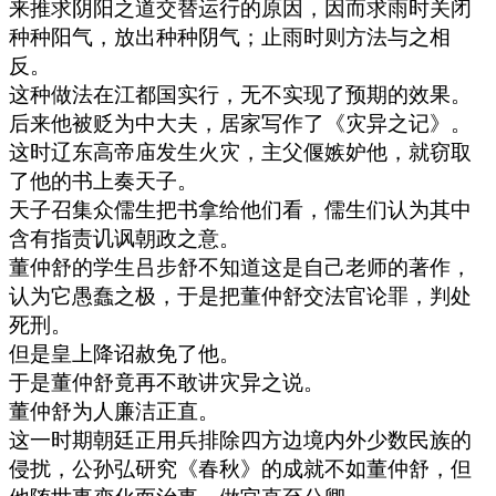
来推求阴阳之道交替运行的原因，因而求雨时关闭
种种阳气，放出种种阴气；止雨时则方法与之相
反。
这种做法在江都国实行，无不实现了预期的效果。
后来他被贬为中大夫，居家写作了《灾异之记》。
这时辽东高帝庙发生火灾，主父偃嫉妒他，就窃取
了他的书上奏天子。
天子召集众儒生把书拿给他们看，儒生们认为其中
含有指责讥讽朝政之意。
董仲舒的学生吕步舒不知道这是自己老师的著作，
认为它愚蠢之极，于是把董仲舒交法官论罪，判处
死刑。
但是皇上降诏赦免了他。
于是董仲舒竟再不敢讲灾异之说。
董仲舒为人廉洁正直。
这一时期朝廷正用兵排除四方边境内外少数民族的
侵扰，公孙弘研究《春秋》的成就不如董仲舒，但