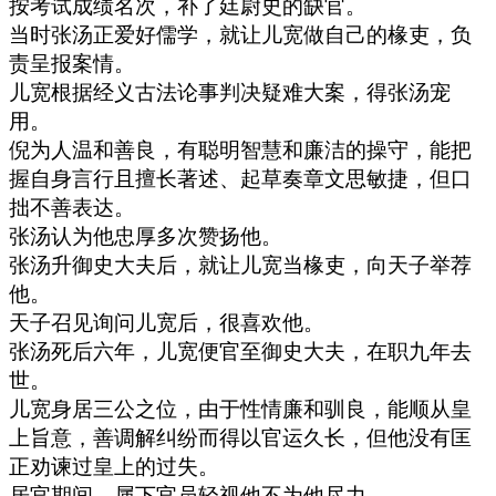
按考试成绩名次，补了廷尉史的缺官。
当时张汤正爱好儒学，就让儿宽做自己的椽吏，负
责呈报案情。
儿宽根据经义古法论事判决疑难大案，得张汤宠
用。
倪为人温和善良，有聪明智慧和廉洁的操守，能把
握自身言行且擅长著述、起草奏章文思敏捷，但口
拙不善表达。
张汤认为他忠厚多次赞扬他。
张汤升御史大夫后，就让儿宽当椽吏，向天子举荐
他。
天子召见询问儿宽后，很喜欢他。
张汤死后六年，儿宽便官至御史大夫，在职九年去
世。
儿宽身居三公之位，由于性情廉和驯良，能顺从皇
上旨意，善调解纠纷而得以官运久长，但他没有匡
正劝谏过皇上的过失。
居官期间，属下官员轻视他不为他尽力。