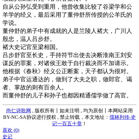
自从公孙弘受到重用，他曾收集比较了谷梁学和公
羊学的经义，最后采用了董仲舒所传授的公羊氏的
学说。
董仲舒的弟子中有成就的人是兰陵人褚大，广川人
殷忠，温人吕步舒。
褚大史记官至梁相国。
吕步舒官至长史，手持符节出使去决断淮南王刘安
谋反的罪案，对诸侯王敢于自行裁决而不加请示。
他根据《春秋》经义公正断案，天子都认为很对。
弟子中官运通达的，做到了大夫之职，做郎官、谒
者、掌故的则有百余人。
而董仲舒的儿子和孙子也都因精通儒学做了高官。
尚仁诗歌网
, 版权所有丨如未注明 , 均为原创丨本网站采用
BY-NC-SA协议进行授权 , 禁止转载，本文地址：
儒林列传-史
记一百五十章
！
喜欢 (
0
)
史记