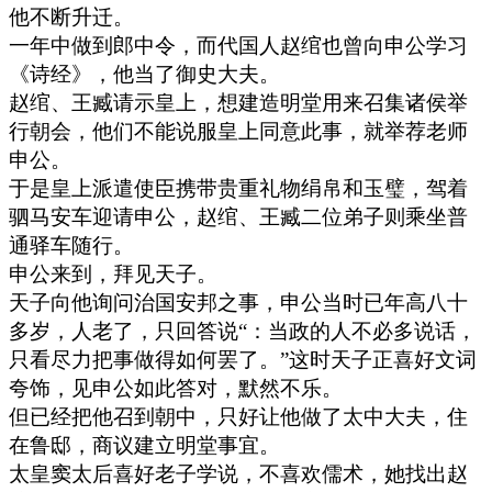
他不断升迁。
一年中做到郎中令，而代国人赵绾也曾向申公学习
《诗经》，他当了御史大夫。
赵绾、王臧请示皇上，想建造明堂用来召集诸侯举
行朝会，他们不能说服皇上同意此事，就举荐老师
申公。
于是皇上派遣使臣携带贵重礼物绢帛和玉璧，驾着
驷马安车迎请申公，赵绾、王臧二位弟子则乘坐普
通驿车随行。
申公来到，拜见天子。
天子向他询问治国安邦之事，申公当时已年高八十
多岁，人老了，只回答说“：当政的人不必多说话，
只看尽力把事做得如何罢了。”这时天子正喜好文词
夸饰，见申公如此答对，默然不乐。
但已经把他召到朝中，只好让他做了太中大夫，住
在鲁邸，商议建立明堂事宜。
太皇窦太后喜好老子学说，不喜欢儒术，她找出赵