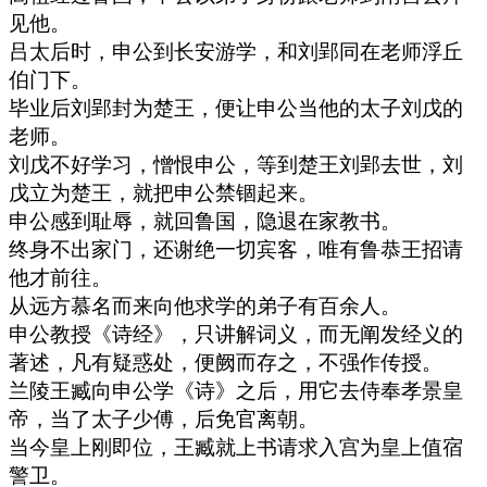
见他。
吕太后时，申公到长安游学，和刘郢同在老师浮丘
伯门下。
毕业后刘郢封为楚王，便让申公当他的太子刘戊的
老师。
刘戊不好学习，憎恨申公，等到楚王刘郢去世，刘
戊立为楚王，就把申公禁锢起来。
申公感到耻辱，就回鲁国，隐退在家教书。
终身不出家门，还谢绝一切宾客，唯有鲁恭王招请
他才前往。
从远方慕名而来向他求学的弟子有百余人。
申公教授《诗经》，只讲解词义，而无阐发经义的
著述，凡有疑惑处，便阙而存之，不强作传授。
兰陵王臧向申公学《诗》之后，用它去侍奉孝景皇
帝，当了太子少傅，后免官离朝。
当今皇上刚即位，王臧就上书请求入宫为皇上值宿
警卫。