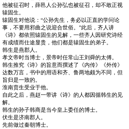
他被征召时，薛邑人公孙弘也被征召，却不敢正视
辕固生。
辕固生对他说：“公孙先生，务必以正直的学问论
事，不要用邪曲之说迎合世俗。”此后，齐人讲
《诗》都依照辕固生的见解，一些齐人因研究诗经
有成绩而仕途显贵，他们都是辕固生的弟子。
韩生是燕郡人。
孝文帝时当博士，景帝时任常山王刘舜的太傅。
韩生推究《诗》的旨意而撰述了《内传》《外传》
达数万言，书中的用语和齐、鲁两地颇为不同，但
旨归是一致的。
淮南贲生受业于他。
自此之后，燕赵一带讲《诗》的人都因循韩生的见
解。
韩生的孙子韩商是当今皇上委任的博士。
伏生是济南郡人。
先前做过秦朝博士。