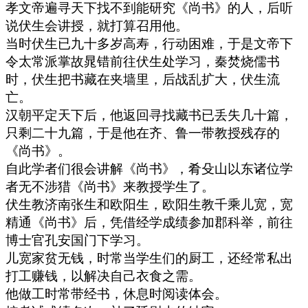
孝文帝遍寻天下找不到能研究《尚书》的人，后听
说伏生会讲授，就打算召用他。
当时伏生已九十多岁高寿，行动困难，于是文帝下
令太常派掌故晁错前往伏生处学习，秦焚烧儒书
时，伏生把书藏在夹墙里，后战乱扩大，伏生流
亡。
汉朝平定天下后，他返回寻找藏书已丢失几十篇，
只剩二十九篇，于是他在齐、鲁一带教授残存的
《尚书》。
自此学者们很会讲解《尚书》，肴殳山以东诸位学
者无不涉猎《尚书》来教授学生了。
伏生教济南张生和欧阳生，欧阳生教千乘儿宽，宽
精通《尚书》后，凭借经学成绩参加郡科举，前往
博士官孔安国门下学习。
儿宽家贫无钱，时常当学生们的厨工，还经常私出
打工赚钱，以解决自己衣食之需。
他做工时常带经书，休息时阅读体会。