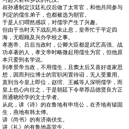
叔孙通制定汉廷礼仪后做了太常官，和他共同参与
判定的儒生弟子，也都被选为朝官。
于是人们喟然感叹，对儒学产生了兴趣。
但由于当时天下战乱尚未止息，皇帝忙于平定四
海，无暇顾及兴办学校之事。
孝惠帝、吕后当政时，公卿大臣都是武艺高强、战
功卓著的人，孝文帝时略微起用儒生为官，但他原
本只爱刑名学说。
到孝景帝当政，不用儒生，且窦太后又喜好道家思
想，因而列位博士的官职闲置待诏，无人受重用。
直到当今皇上即位，赵绾、王臧等人深明儒学，而
皇上也心向往之，于是朝廷下令举荐品德贤良方正
而通晓经学的文士学者。
从此，讲《诗》的在鲁地有申培公，在齐地有辕固
生，燕地有韩太傅。
讲《尚书》的有济南伏生。
讲《礼》的有鲁地高堂生。