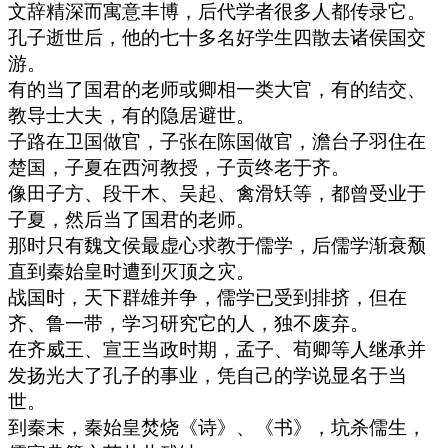
文辞精深而寓意丰博，后代学者很多人都传录它。
孔子逝世后，他的七十多名好学生四散去诸侯国交
游。
有的当了国君的老师或卿相一类大官，有的结交、
教导士大夫，有的隐居避世。
子路在卫国做官，子张在陈国做官，澹台子羽住在
楚国，子夏在西河教授，子贡终老于齐。
像田子方、段干木、吴起、禽滑矨等，都曾受业于
子夏，然后当了国君的老师。
那时只有魏文侯最虚心求教于儒学，后儒学渐衰颓
直到秦始皇时遭到灭顶之灾。
战国时，天下群雄并争，儒学已受到排挤，但在
齐、鲁一带，学习研究它的人，独不废弃。
在齐威王、宣王当政时期，孟子、荀卿等人继承并
发扬光大了孔子的事业，凭自己的学说显名于当
世。
到秦末，秦始皇焚烧《诗》、《书》，坑杀儒生，