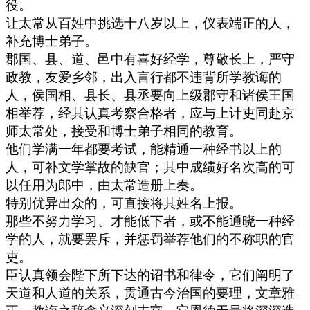
役。
让太常从百姓中挑选十八岁以上，仪表端正的人，
补充博士弟子。
郡国、县、道、邑中有喜好经学，尊敬长上，严守
政教，友爱乡邻，出入言行都不违背所学教诲的
人，侯国相、县长、县丞要向上级郡守和诸侯王国
相举荐，经其认真考察合格者，应与上计吏同赴京
师太常处，接受和博士弟子相同的教育。
他们学满一年都要考试，能精通一种经书以上的
人，可补文学掌故的缺官；其中成绩好名次高的可
以任用为郎中，由太常造册上奏。
特别优异出众的，可直接将其姓名上报。
那些不努力学习、才能低下者，或不能通晓一种经
学的人，就要罢斥，并惩罚举荐他们的不称职的官
吏。
臣认真领会陛下所下达的诏书和律令，它们阐明了
天道和人道的关系，贯通古今治国的要理，文章雅