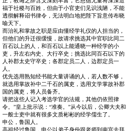
正，教诲之辞含义深刻丰富，它恩德无量将深深造
福于社稷与百姓，但由于小官吏们见识浅陋，不能
透彻解释诏书律令，无法明白地把陛下旨意传布晓
喻天下。
而治礼和掌故之职是应由懂经学礼仪的人担当的，
但他们的升迁很缓慢，故请求挑选其中官职比同二
百石以上的人，和百石以上能通晓一种经学的小
吏，升左右内史、大行卒史；挑选比同百石以下的
人补郡太史守卒史；各郡定员二人，边郡定员一
人。
优先选用熟知经书能大量讲诵的人，若人数不够，
就选用掌故补中二千石的属吏，选用文学掌故补郡
国的属吏，将人员备齐。
请把这些人记入考选学官的法规，其他仍依照律
令。”皇上批示说：“准奏。”从今以后，公卿大夫和
一般士吏中就有很多文质彬彬的经学儒生了。
申公，鲁国人。
高祖经过鲁国，申公以弟子身份跟老师到南宫去拜