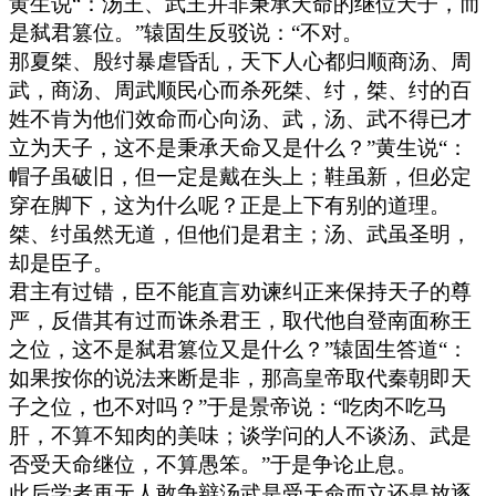
黄生说“：汤王、武王并非秉承天命的继位天子，而
是弑君篡位。”辕固生反驳说：“不对。
那夏桀、殷纣暴虐昏乱，天下人心都归顺商汤、周
武，商汤、周武顺民心而杀死桀、纣，桀、纣的百
姓不肯为他们效命而心向汤、武，汤、武不得已才
立为天子，这不是秉承天命又是什么？”黄生说“：
帽子虽破旧，但一定是戴在头上；鞋虽新，但必定
穿在脚下，这为什么呢？正是上下有别的道理。
桀、纣虽然无道，但他们是君主；汤、武虽圣明，
却是臣子。
君主有过错，臣不能直言劝谏纠正来保持天子的尊
严，反借其有过而诛杀君王，取代他自登南面称王
之位，这不是弑君篡位又是什么？”辕固生答道“：
如果按你的说法来断是非，那高皇帝取代秦朝即天
子之位，也不对吗？”于是景帝说：“吃肉不吃马
肝，不算不知肉的美味；谈学问的人不谈汤、武是
否受天命继位，不算愚笨。”于是争论止息。
此后学者再无人敢争辩汤武是受天命而立还是放逐