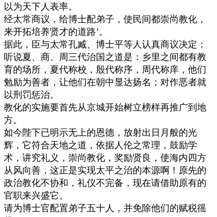
以为天下人表率。
经太常商议，给博士配弟子，使民间都崇尚教化，
来开拓培养贤才的道路’。
据此，臣与太常孔臧、博士平等人认真商议决定：
听说夏、商、周三代治国之道是：乡里之间都有教
育的场所，夏代称校，殷代称序，周代称庠，他们
勉励为善者，让他们在朝中显达扬名；对作恶者就
以刑罚惩治。
教化的实施要首先从京城开始树立榜样再推广到地
方。
如今陛下已明示无上的恩德，放射出日月般的光
辉，它符合天地之道，依据人伦之常理，鼓励学
术，讲究礼义，崇尚教化，奖励贤良，使海内四方
从风向善，这正是实现太平之治的本源啊！原先的
政治教化不协和，礼仪不完备，现在请借助原有的
官职来兴盛它。
请为博士官配置弟子五十人，并免除他们的赋税徭