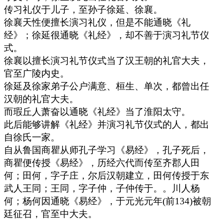
传习礼仪于儿子，至孙子徐延、徐襄。
徐襄天性便擅长演习礼仪，但是不能通晓《礼
经》；徐延很通晓《礼经》，却不善于演习礼节仪
式。
徐襄以擅长演习礼节仪式当了汉王朝的礼官大夫，
官至广陵内史。
徐延及徐家弟子公户满意、桓生、单次，都曾出任
汉朝的礼官大夫。
而瑕丘人萧奋以通晓《礼经》当了淮阳太守。
此后能够讲解《礼经》并演习礼节仪式的人，都出
自徐氏一家。
自从鲁国商瞿从师孔子学习《易经》，孔子死后，
商瞿便传授《易经》，历经六代而传至齐郡人田
何；田何，字子庄，尔后汉朝建立，田何传授于东
武人王同；王同，字子仲，子仲传于。。川人杨
何；杨何因通晓《易经》，于元光元年(前134)被朝
廷征召，官至中大夫。