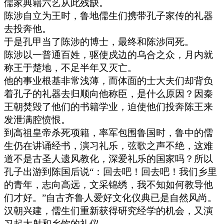
儒家典籍六艺从此残缺。
陈涉自立为王时，鲁地儒生们携带孔子家传的礼器
去投奔他。
于是孔甲当了陈涉的博士，最终和陈涉同死。
陈涉以一普通百姓，驱使戍边的乌合之众，月内就
称王于楚地，不足半年又灭亡。
他的事业根基非常浅薄，而体面的士大夫们却背负
着孔子的礼器去归顺向他称臣，是什么原因？因秦
王朝焚毁了他们的书籍学业，迫使他们投奔陈王来
发泄满腔愤恨。
到高祖皇帝杀死项籍，率军包围鲁国时，鲁中的儒
生仍在讲诵经书，演习礼乐，弦歌之声不绝，这难
道不是古圣人遗风教化，深爱礼乐的国家吗？所以
孔子出游到陈国后说“：回去吧！回去吧！我们乡里
的青年，志向高远，文采锦绣，我不知如何教导他
们才好。”自古齐鲁人爱好文化仪典已是自然风尚。
汉朝兴建，儒生们重新获得研究经学的机会，又演
习起大射和乡饮的礼仪。