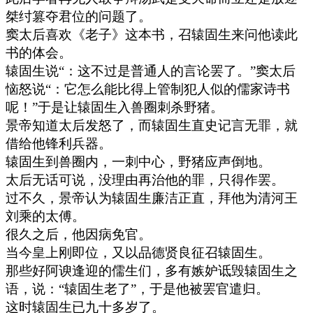
桀纣篡夺君位的问题了。
窦太后喜欢《老子》这本书，召辕固生来问他读此
书的体会。
辕固生说“：这不过是普通人的言论罢了。”窦太后
恼怒说“：它怎么能比得上管制犯人似的儒家诗书
呢！”于是让辕固生入兽圈刺杀野猪。
景帝知道太后发怒了，而辕固生直史记言无罪，就
借给他锋利兵器。
辕固生到兽圈内，一刺中心，野猪应声倒地。
太后无话可说，没理由再治他的罪，只得作罢。
过不久，景帝认为辕固生廉洁正直，拜他为清河王
刘乘的太傅。
很久之后，他因病免官。
当今皇上刚即位，又以品德贤良征召辕固生。
那些好阿谀逢迎的儒生们，多有嫉妒诋毁辕固生之
语，说：“辕固生老了”，于是他被罢官遣归。
这时辕固生已九十多岁了。