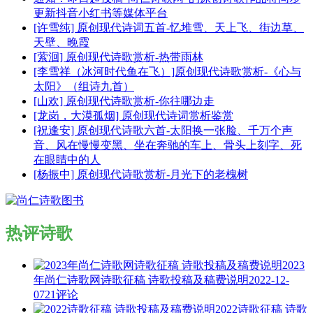
更新抖音小红书等媒体平台
[许雪纯] 原创现代诗词五首-忆堆雪、天上飞、街边草、
天壁、晚霞
[萦洄] 原创现代诗歌赏析-热带雨林
[李雪祥（冰河时代鱼在飞）]原创现代诗歌赏析-《心与
太阳》（组诗九首）
[山欢] 原创现代诗歌赏析-你往哪边走
[龙岗，大漠孤烟] 原创现代诗词赏析鉴赏
[祝逢安] 原创现代诗歌六首-太阳换一张脸、千万个声
音、风在慢慢变黑、坐在奔驰的车上、骨头上刻字、死
在眼睛中的人
[杨振中] 原创现代诗歌赏析-月光下的老槐树
热评诗歌
2023
年尚仁诗歌网诗歌征稿 诗歌投稿及稿费说明
2022-12-
07
21评论
2022诗歌征稿 诗歌