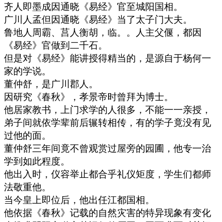
齐人即墨成因通晓《易经》官至城阳国相。
广川人孟但因通晓《易经》当了太子门大夫。
鲁地人周霸、莒人衡胡，临。。人主父偃，都因
《易经》官做到二千石。
但是对《易经》能讲授得精当的，是源自于杨何一
家的学说。
董仲舒，是广川郡人。
因研究《春秋》，孝景帝时曾拜为博士。
他居家教书，上门求学的人很多，不能一一亲授，
弟子间就依学辈前后辗转相传，有的学子竟没有见
过他的面。
董仲舒三年间竟不曾观赏过屋旁的园圃，他专一治
学到如此程度。
他出入时，仪容举止都合乎礼仪矩度，学生们都师
法敬重他。
当今皇上即位后，他出任江都国相。
他依据《春秋》记载的自然灾害的特异现象有变化