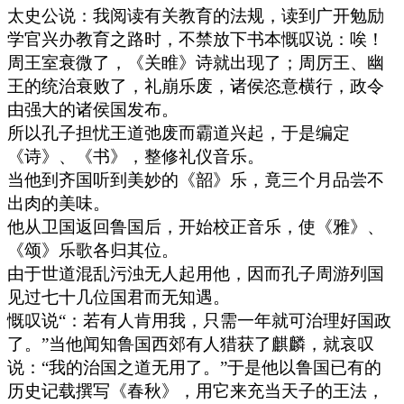
太史公说：我阅读有关教育的法规，读到广开勉励
学官兴办教育之路时，不禁放下书本慨叹说：唉！
周王室衰微了，《关睢》诗就出现了；周厉王、幽
王的统治衰败了，礼崩乐废，诸侯恣意横行，政令
由强大的诸侯国发布。
所以孔子担忧王道弛废而霸道兴起，于是编定
《诗》、《书》，整修礼仪音乐。
当他到齐国听到美妙的《韶》乐，竟三个月品尝不
出肉的美味。
他从卫国返回鲁国后，开始校正音乐，使《雅》、
《颂》乐歌各归其位。
由于世道混乱污浊无人起用他，因而孔子周游列国
见过七十几位国君而无知遇。
慨叹说“：若有人肯用我，只需一年就可治理好国政
了。”当他闻知鲁国西郊有人猎获了麒麟，就哀叹
说：“我的治国之道无用了。”于是他以鲁国已有的
历史记载撰写《春秋》，用它来充当天子的王法，