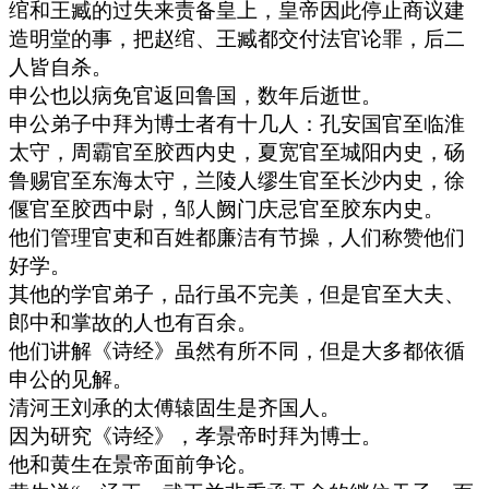
绾和王臧的过失来责备皇上，皇帝因此停止商议建
造明堂的事，把赵绾、王臧都交付法官论罪，后二
人皆自杀。
申公也以病免官返回鲁国，数年后逝世。
申公弟子中拜为博士者有十几人：孔安国官至临淮
太守，周霸官至胶西内史，夏宽官至城阳内史，砀
鲁赐官至东海太守，兰陵人缪生官至长沙内史，徐
偃官至胶西中尉，邹人阙门庆忌官至胶东内史。
他们管理官吏和百姓都廉洁有节操，人们称赞他们
好学。
其他的学官弟子，品行虽不完美，但是官至大夫、
郎中和掌故的人也有百余。
他们讲解《诗经》虽然有所不同，但是大多都依循
申公的见解。
清河王刘承的太傅辕固生是齐国人。
因为研究《诗经》，孝景帝时拜为博士。
他和黄生在景帝面前争论。