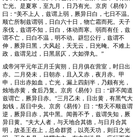
亡光。是夏寒，至九月，日乃有光。京房《易传》
曰：“美不上人，兹谓上弱，厥异日白，七日不温。
顺亡所制兹谓弱，日白六十日，物亡霜而死。天子
亲伐，兹谓不知，日白，体动而寒。弱而有任，兹
谓不亡，日白不温，明不动。辟愆公行，兹谓不
伸，厥异日黑，大风起，天无云，日光晻。不难上
政，兹谓见过，日黑居仄，大如弹丸。”
成帝河平元年正月壬寅朔，日月俱在营室，时日出
赤。二月癸未，日朝赤，且入又赤，夜月赤。甲
申，日出赤如血，亡光，漏上四刻半，乃颇有光，
烛地赤黄，食后乃复。京房《易传》曰：“辟不闻道
兹谓亡，厥异日赤。”三月乙未，日出黄，有黑气大
如钱，居日中央。京房《易传》曰：“祭天不顺兹谓
逆，厥异日赤，其中黑。闻善不予，兹谓失知，厥
异日黄。”夫大人者，与天地合其德，与日月合其
明，故圣王在上，总命群贤，以亮天功，则日之光