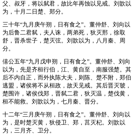
父、叔牙，将以弑君，故比年再蚀以见戒。刘歆以
为，十月二日楚、郑分。
三十年“九月庚午朔，日有食之”。董仲舒、刘向以
为后鲁二君弑，夫人诛，两弟死，狄灭邢，徐取
舒，晋杀世子，楚灭弦。刘歆以为，八月秦、周
分。
僖公五年“九月戊申朔，日有食之”。董仲舒、刘向
以为，先是齐桓行伯，江、黄自至，南服强楚。其
后不内自正，而外执陈大夫，则陈、楚不附，郑伯
逃盟，诸侯将不从桓政，故天见戒。其后晋灭虢，
楚围许，诸侯伐郑，晋弑二君，狄灭温，楚伐黄，
桓不能救。刘歆以为，七月秦、晋分。
十二年“三月庚午朔，日有食之”。董仲舒、刘向以
为，是时楚灭黄，狄侵卫、郑，莒灭杞。刘歆以
为，三月齐、卫分。