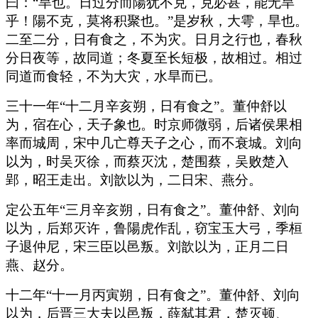
曰：“旱也。日过分而陽犹不克，克必甚，能无旱
乎！陽不克，莫将积聚也。”是岁秋，大雩，旱也。
二至二分，日有食之，不为灾。日月之行也，春秋
分日夜等，故同道；冬夏至长短极，故相过。相过
同道而食轻，不为大灾，水旱而已。
三十一年“十二月辛亥朔，日有食之”。董仲舒以
为，宿在心，天子象也。时京师微弱，后诸侯果相
率而城周，宋中几亡尊天子之心，而不衰城。刘向
以为，时吴灭徐，而蔡灭沈，楚围蔡，吴败楚入
郢，昭王走出。刘歆以为，二日宋、燕分。
定公五年“三月辛亥朔，日有食之”。董仲舒、刘向
以为，后郑灭许，鲁陽虎作乱，窃宝玉大弓，季桓
子退仲尼，宋三臣以邑叛。刘歆以为，正月二日
燕、赵分。
十二年“十一月丙寅朔，日有食之”。董仲舒、刘向
以为，后晋三大夫以邑叛，薛弑其君，楚灭顿、