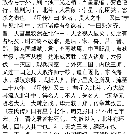
政令亏于外，则上浊三光之精，五星赢缩，变色逆
行，甚则为孛。北斗，人君象；孛星，乱臣类，篡
杀之表也。《星传》曰“魁者，贵人之牢。”又曰“孛
星见北斗中，大臣诸侯有受诛者。”一曰魁为齐、
晋。夫彗星较然在北斗中，天之视人显矣，史之有
占明矣，时君终不改寤。是后，宋、鲁、莒、晋、
郑、陈六国咸弑其君，齐再弑焉。中国既乱，夷狄
并侵，兵革从横，楚乘威席胜，深入诸夏，六侵
伐，一灭国，观兵周室。晋外灭二国，内败王师，
又连三国之兵大败齐师于鞍，追亡逐北，东临海
水，威陵京师，武折大齐。皆孛星炎之所及，流至
二十八年。《星传》又曰：“彗星入北斗，有大战，
其流入北斗中，得名人；不入，失名人。”宋华元，
贤名大夫，大棘之战，华元获于郑，传举其效云。
《左氏传》曰有星孛北斗，周史服曰：“不出七年，
宋、齐、晋之君皆将死乱。”刘歆以为，北斗有环
域，四星入其中也。斗，天之三辰，纲纪星也。