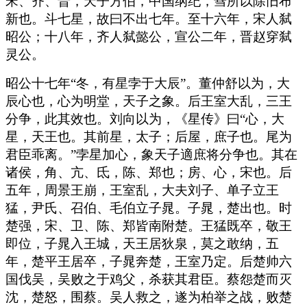
宋、齐、晋，天子方伯，中国纲纪，彗所以除旧布
新也。斗七星，故曰不出七年。至十六年，宋人弑
昭公；十八年，齐人弑懿公，宣公二年，晋赵穿弑
灵公。
昭公十七年“冬，有星孛于大辰”。董仲舒以为，大
辰心也，心为明堂，天子之象。后王室大乱，三王
分争，此其效也。刘向以为，《星传》曰“心，大
星，天王也。其前星，太子；后屋，庶子也。尾为
君臣乖离。”孛星加心，象天子適庶将分争也。其在
诸侯，角、亢、氐，陈、郑也；房、心，宋也。后
五年，周景王崩，王室乱，大夫刘子、单子立王
猛，尹氏、召伯、毛伯立子晁。子晁，楚出也。时
楚强，宋、卫、陈、郑皆南附楚。王猛既卒，敬王
即位，子晁入王城，天王居狄泉，莫之敢纳，五
年，楚平王居卒，子晁奔楚，王室乃定。后楚帅六
国伐吴，吴败之于鸡父，杀获其君臣。蔡怨楚而灭
沈，楚怒，围蔡。吴人救之，遂为柏举之战，败楚