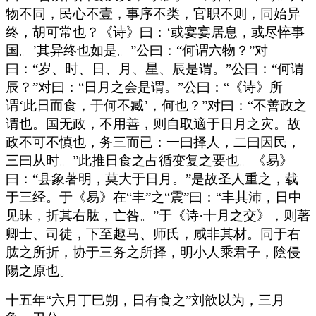
物不同，民心不壹，事序不类，官职不则，同始异
终，胡可常也？《诗》曰：‘或宴宴居息，或尽悴事
国。’其异终也如是。”公曰：“何谓六物？”对
曰：“岁、时、日、月、星、辰是谓。”公曰：“何谓
辰？”对曰：“日月之会是谓。”公曰：“《诗》所
谓‘此日而食，于何不臧’，何也？”对曰：“不善政之
谓也。国无政，不用善，则自取適于日月之灾。故
政不可不慎也，务三而已：一曰择人，二曰因民，
三曰从时。”此推日食之占循变复之要也。《易》
曰：“县象著明，莫大于日月。”是故圣人重之，载
于三经。于《易》在“丰”之“震”曰：“丰其沛，日中
见昧，折其右肱，亡咎。”于《诗·十月之交》，则著
卿士、司徒，下至趣马、师氏，咸非其材。同于右
肱之所折，协于三务之所择，明小人乘君子，陰侵
陽之原也。
十五年“六月丁巳朔，日有食之”刘歆以为，三月