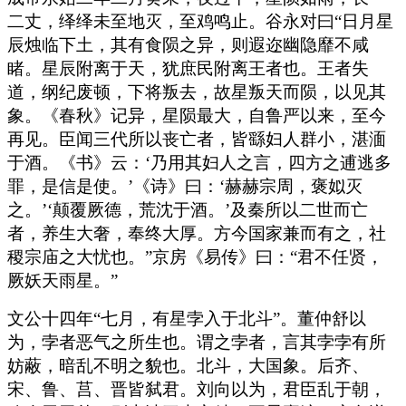
二丈，绎绎未至地灭，至鸡鸣止。谷永对曰“日月星
辰烛临下土，其有食陨之异，则遐迩幽隐靡不咸
睹。星辰附离于天，犹庶民附离王者也。王者失
道，纲纪废顿，下将叛去，故星叛天而陨，以见其
象。《春秋》记异，星陨最大，自鲁严以来，至今
再见。臣闻三代所以丧亡者，皆繇妇人群小，湛湎
于酒。《书》云：‘乃用其妇人之言，四方之逋逃多
罪，是信是使。’《诗》曰：‘赫赫宗周，褒姒灭
之。’‘颠覆厥德，荒沈于酒。’及秦所以二世而亡
者，养生大奢，奉终大厚。方今国家兼而有之，社
稷宗庙之大忧也。”京房《易传》曰：“君不任贤，
厥妖天雨星。”
文公十四年“七月，有星孛入于北斗”。董仲舒以
为，孛者恶气之所生也。谓之孛者，言其孛孛有所
妨蔽，暗乱不明之貌也。北斗，大国象。后齐、
宋、鲁、莒、晋皆弑君。刘向以为，君臣乱于朝，