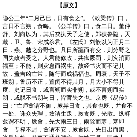
【原文】
隐公三年“二月己巳，日有食之”。《穀梁传》曰，
言日不言朔，食晦。《公羊传》曰，食二日。董仲
舒、刘向以为，其后戎执天子之使，郑获鲁隐，灭
戴，卫、鲁、宋咸杀君。《左氏》刘歆以为正月二
日，燕、越之分野也。凡日所躔而有变，则分野之
国失政者受之。人君能修政，共御厥罚，则灾消而
福至；不能，则灾息而祸生。故经书灾而不记其
故，盖吉凶亡常，随行而成祸福也。周衰，天子不
班朔，鲁历不正，置闰不得其月，月大小不得其
度。史记日食，或言朔而实非朔，或不言朔而实
朔，或脱不书朔与日，皆官失之也。京房《易传》
曰：“亡师兹谓不御，厥异日食，其食也既，并食不
一处。诛众失理，兹谓生叛，厥食既，光散。纵畔
兹谓不明，厥食，先大雨三日，雨除而寒，寒即
食。专禄不封，兹谓不安，厥食既，先日出而黑，