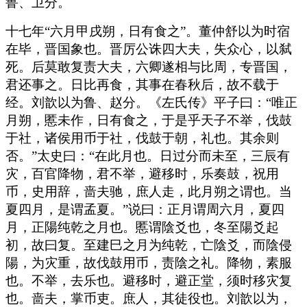
鲁、卫分。
十七年“六月甲戌朔，日有食之”。董仲舒以为时宿
在毕，晋国象也。晋厉公诛四大夫，失众心，以弑
死。后莫敢复责大夫，六卿遂相与比周，专晋国，
君还事之。日比再食，其事在春秋后，故不载于
经。刘歆以为鲁、赵分。《左氏传》平子曰：“唯正
月朔，慝未作，日有食之，于是乎天子不举，伐鼓
于社，诸侯用币于社，伐鼓于朝，礼也。其余则
否。”太史曰：“在此月也。日过分而未至，三辰有
灾，百官降物，君不举，避移时，乐奏鼓，祝用
币，史用辞，啬夫驰，庶人走，此月朔之谓也。当
夏四月，是谓孟夏。”说曰：正月谓周六月，夏四
月，正陽纯乾之月也。慝谓陰爻也，冬至陽爻起
初，故曰复。至建巳之月为纯乾，亡陰爻，而陰侵
陽，为灾重，故伐鼓用币，责陰之礼。降物，素服
也。不举，去乐也。避移时，避正堂，须时移灾复
也。啬夫，掌币吏。庶人，其徒役也。刘歆以为，