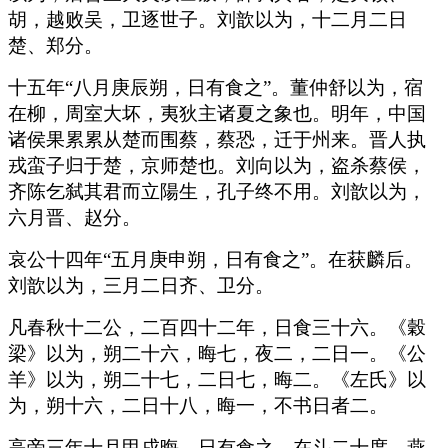
胡，越败吴，卫逐世子。刘歆以为，十二月二日
楚、郑分。
十五年“八月庚辰朔，日有食之”。董仲舒以为，宿
在柳，周室大坏，夷狄主诸夏之象也。明年，中国
诸侯果累累从楚而围蔡，蔡恐，迁于州来。晋人执
戎蛮子归于楚，京师楚也。刘向以为，盗杀蔡侯，
齐陈乞弑其君而立陽生，孔子终不用。刘歆以为，
六月晋、赵分。
哀公十四年“五月庚申朔，日有食之”。在获麟后。
刘歆以为，三月二日齐、卫分。
凡春秋十二公，二百四十二年，日食三十六。《穀
梁》以为，朔二十六，晦七，夜二，二日一。《公
羊》以为，朔二十七，二日七，晦二。《左氏》以
为，朔十六，二日十八，晦一，不书日者二。
高帝三年十月甲戌晦，日有食之，在斗二十度，燕