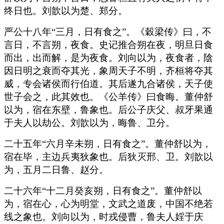
终日也。刘歆以为楚、郑分。
严公十八年“三月，日有食之”。《穀梁传》曰，不
言日，不言朔，夜食。史记推合朔在夜，明旦日食
而出，出而解，是为夜食。刘向以为，夜食者，陰
因日明之衰而夺其光，象周天子不明，齐桓将夺其
威，专会诸侯而行伯道。其后遂九合诸侯，天子使
世子会之，此其效也。《公羊传》曰食晦。董仲舒
以为，宿在东壁，鲁象也。后公子庆父、叔牙果通
于夫人以劫公。刘歆以为，晦鲁、卫分。
二十五年“六月辛未朔，日有食之”。董仲舒以为，
宿在毕，主边兵夷狄象也。后狄灭邢、卫。刘歆以
为，五月二日鲁、赵分。
二十六年“十二月癸亥朔，日有食之”。董仲舒以
为，宿在心，心为明堂，文武之道废，中国不绝若
线之象也。刘向以为，时戎侵曹，鲁夫人婬于庆