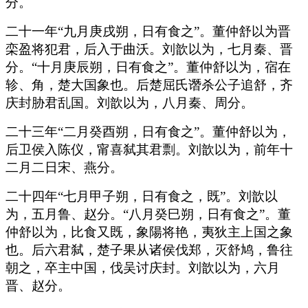
分。
二十一年“九月庚戌朔，日有食之”。董仲舒以为晋
栾盈将犯君，后入于曲沃。刘歆以为，七月秦、晋
分。“十月庚辰朔，日有食之”。董仲舒以为，宿在
轸、角，楚大国象也。后楚屈氏谮杀公子追舒，齐
庆封胁君乱国。刘歆以为，八月秦、周分。
二十三年“二月癸酉朔，日有食之”。董仲舒以为，
后卫侯入陈仪，甯喜弑其君剽。刘歆以为，前年十
二月二日宋、燕分。
二十四年“七月甲子朔，日有食之，既”。刘歆以
为，五月鲁、赵分。“八月癸巳朔，日有食之”。董
仲舒以为，比食又既，象陽将艳，夷狄主上国之象
也。后六君弑，楚子果从诸侯伐郑，灭舒鸠，鲁往
朝之，卒主中国，伐吴讨庆封。刘歆以为，六月
晋、赵分。