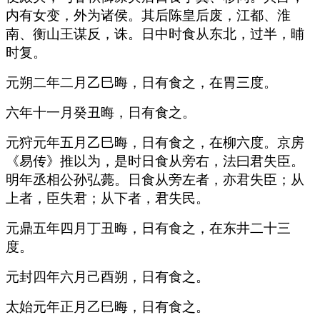
内有女变，外为诸侯。其后陈皇后废，江都、淮
南、衡山王谋反，诛。日中时食从东北，过半，晡
时复。
元朔二年二月乙巳晦，日有食之，在胃三度。
六年十一月癸丑晦，日有食之。
元狩元年五月乙巳晦，日有食之，在柳六度。京房
《易传》推以为，是时日食从旁右，法曰君失臣。
明年丞相公孙弘薨。日食从旁左者，亦君失臣；从
上者，臣失君；从下者，君失民。
元鼎五年四月丁丑晦，日有食之，在东井二十三
度。
元封四年六月己酉朔，日有食之。
太始元年正月乙巳晦，日有食之。