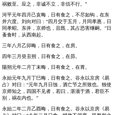
祸败至。应之，非诚不立，非信不行。”
河平元年四月己亥晦，日有食之，不尽如钩，在东
井六度。刘向对曰：“四月交于五月，月同孝惠，日
同孝昭。东井，京师也，且既，其占恐害继嗣。”日
蚤食时，从西南起。
三年八月乙卯晦，日有食之，在房。
四年三月癸丑朔，日有食之，在昴。
陽朔元年二月丁未晦，日有食之，在胃。
永始元年九月丁巳晦，日有食之。谷永以京房《易
占》对曰：“元年九月日蚀，酒亡节之所致也。独使
京师知之，四国不见者，若曰，湛湎于酒，君臣不
别，祸在内也。”
永始二年二月乙酉晦，日有食之。谷永以京房《易