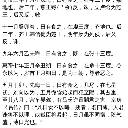
地也。后二年，燕王臧{艹佘}反，诛，立卢绾为燕
王，后又反，败。
十一月癸卯晦，日有食之，在虚三度，齐地也。后
二年，齐王韩信徙为楚王，明年废为列侯，后又
反，诛。
九年六月乙未晦，日有食之，既，在张十三度。
惠帝七年正月辛丑朔，日有食之，在危十三度。谷
永以为，岁首正月朔日，是为三朝，尊者恶之。
五月丁卯，先晦一日，日有食之，几尽，在七星
初。刘向以为，五月微陰始起而犯至陽，其占重。
至其八月，宫车晏驾，有吕氏诈置嗣君之害。京房
《易传》曰：“凡日食不以晦、朔者，名曰薄。人君
诛将不以理，或贼臣将暴起，日月虽不同宿，陰气
盛，薄日光也。”