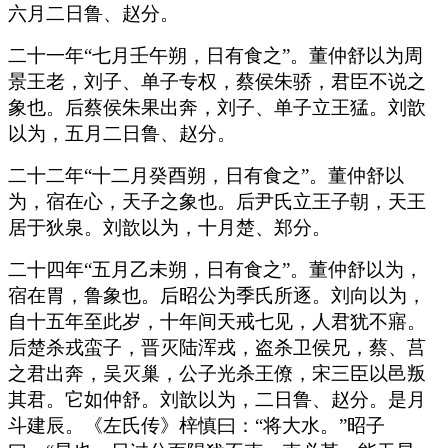
六月二日鲁、赵分。
二十一年“七月壬午朔，日有食之”。董仲舒以为周
景王老，刘子、单子专权，蔡侯朱骄，君臣不说之
象也。后蔡侯朱果出奔，刘子、单子立王猛。刘歆
以为，五月二日鲁、赵分。
二十二年“十二月癸酉朔，日有食之”。董仲舒以
为，宿在心，天子之象也。后尹氏立王子朝，天王
居于狄泉。刘歆以为，十月楚、郑分。
二十四年“五月乙未朔，日有食之”。董仲舒以为，
宿在胃，鲁象也。后昭公为季氏所逐。刘向以为，
自十五年至此岁，十年间天戒七见，人君犹不寤。
后楚杀戎蛮子，晋灭陆浑戎，盗杀卫侯兄，蔡、莒
之君出奔，吴灭巢，公子光杀王僚，宋三臣以邑叛
其君。它如仲舒。刘歆以为，二日鲁、赵分。是月
斗建辰。《左氏传》梓慎曰：“将大水。”昭子