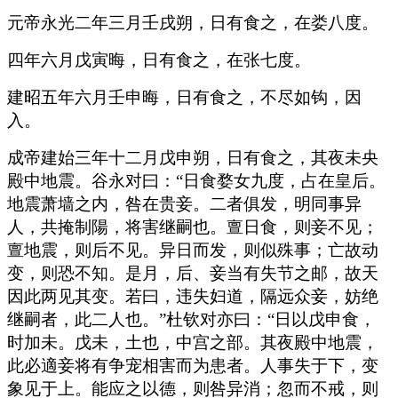
元帝永光二年三月壬戌朔，日有食之，在娄八度。
四年六月戊寅晦，日有食之，在张七度。
建昭五年六月壬申晦，日有食之，不尽如钩，因
入。
成帝建始三年十二月戊申朔，日有食之，其夜未央
殿中地震。谷永对曰：“日食婺女九度，占在皇后。
地震萧墙之内，咎在贵妾。二者俱发，明同事异
人，共掩制陽，将害继嗣也。亶日食，则妾不见；
亶地震，则后不见。异日而发，则似殊事；亡故动
变，则恐不知。是月，后、妾当有失节之邮，故天
因此两见其变。若曰，违失妇道，隔远众妾，妨绝
继嗣者，此二人也。”杜钦对亦曰：“日以戊申食，
时加未。戊未，土也，中宫之部。其夜殿中地震，
此必適妾将有争宠相害而为患者。人事失于下，变
象见于上。能应之以德，则咎异消；忽而不戒，则