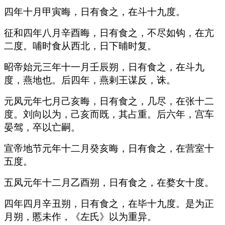
四年十月甲寅晦，日有食之，在斗十九度。
征和四年八月辛酉晦，日有食之，不尽如钩，在亢
二度。哺时食从西北，日下晡时复。
昭帝始元三年十一月壬辰朔，日有食之，在斗九
度，燕地也。后四年，燕剌王谋反，诛。
元凤元年七月己亥晦，日有食之，几尽，在张十二
度。刘向以为，己亥而既，其占重。后六年，宫车
晏驾，卒以亡嗣。
宣帝地节元年十二月癸亥晦，日有食之，在营室十
五度。
五凤元年十二月乙酉朔，日有食之，在婺女十度。
四年四月辛丑朔，日有食之，在毕十九度。是为正
月朔，慝未作，《左氏》以为重异。