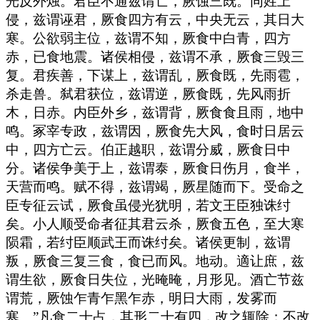
光反外烛。君臣不通兹谓亡，厥蚀三既。同姓上
侵，兹谓诬君，厥食四方有云，中央无云，其日大
寒。公欲弱主位，兹谓不知，厥食中白青，四方
赤，已食地震。诸侯相侵，兹谓不承，厥食三毁三
复。君疾善，下谋上，兹谓乱，厥食既，先雨雹，
杀走兽。弑君获位，兹谓逆，厥食既，先风雨折
木，日赤。内臣外乡，兹谓背，厥食食且雨，地中
鸣。冢宰专政，兹谓因，厥食先大风，食时日居云
中，四方亡云。伯正越职，兹谓分威，厥食日中
分。诸侯争美于上，兹谓泰，厥食日伤月，食半，
天营而鸣。赋不得，兹谓竭，厥星随而下。受命之
臣专征云试，厥食虽侵光犹明，若文王臣独诛纣
矣。小人顺受命者征其君云杀，厥食五色，至大寒
陨霜，若纣臣顺武王而诛纣矣。诸侯更制，兹谓
叛，厥食三复三食，食已而风。地动。適让庶，兹
谓生欲，厥食日失位，光晻晻，月形见。酒亡节兹
谓荒，厥蚀乍青乍黑乍赤，明日大雨，发雾而
寒。”凡食二十占，其形二十有四，改之辄除；不改