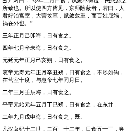
占》对曰：“今年二月日食，赋敛不得度，民愁怨之
所致也。所以使四方皆见，京师陰蔽者，若曰，人
君好治宫室，大营坟墓，赋敛兹重，而百姓屈竭，
祸在外也。”
三年正月己卯晦，日有食之。
四年七月辛未晦，日有食之。
元延元年正月己亥朔，日有食之。
哀帝元寿元年正月辛丑朔，日有食之，不尽如钩，
在营室十度，与惠帝七年同月日。
二年三月壬辰晦，日有食之。
平帝元始元年五月丁已朔，日有食之，在东井。
二年九月戊申晦，日有食之，既。
凡汉著纪十二世，二百一十二年，日食五十三，朔