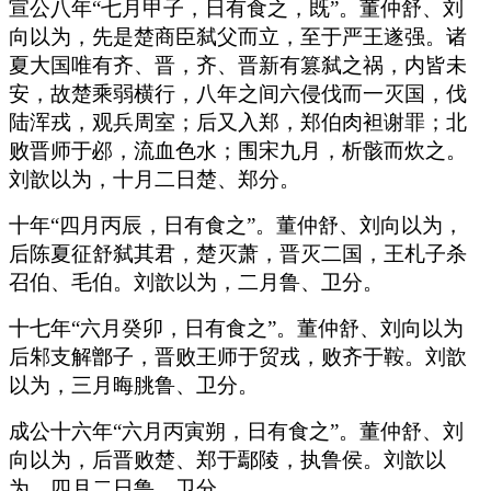
宣公八年“七月甲子，日有食之，既”。董仲舒、刘
向以为，先是楚商臣弑父而立，至于严王遂强。诸
夏大国唯有齐、晋，齐、晋新有篡弑之祸，内皆未
安，故楚乘弱横行，八年之间六侵伐而一灭国，伐
陆浑戎，观兵周室；后又入郑，郑伯肉袒谢罪；北
败晋师于邲，流血色水；围宋九月，析骸而炊之。
刘歆以为，十月二日楚、郑分。
十年“四月丙辰，日有食之”。董仲舒、刘向以为，
后陈夏征舒弑其君，楚灭萧，晋灭二国，王札子杀
召伯、毛伯。刘歆以为，二月鲁、卫分。
十七年“六月癸卯，日有食之”。董仲舒、刘向以为
后邾支解鄫子，晋败王师于贸戎，败齐于鞍。刘歆
以为，三月晦朓鲁、卫分。
成公十六年“六月丙寅朔，日有食之”。董仲舒、刘
向以为，后晋败楚、郑于鄢陵，执鲁侯。刘歆以
为，四月二日鲁、卫分。