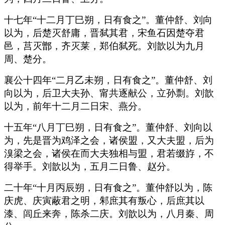
十七年“十二月丁巳朔，日有食之”。董仲舒、刘向
以为，后楚灭舒庸，晋弑其君，宋鱼石因楚夺君
邑，莒灭鄫，齐灭莱，郑伯弑死。刘歆以为九月
周、楚分。
襄公十四年“二月乙未朔，日有食之”。董仲舒、刘
向以为，后卫大夫孙、甯共逐献公，立孙剽。刘歆
以为，前年十二月二日宋、燕分。
十五年“八月丁巳朔，日有食之”。董仲舒、刘向以
为，先是晋为鸡泽之会，诸侯盟，又大夫盟，后为
溴梁之会，诸侯在而大夫独相与盟，君若缀斿，不
得举手。刘歆以为，五月二日鲁、赵分。
二十年“十月丙辰朔，日有食之”。董仲舒以为，陈
庆虎、庆寅蔽君之明，邾庶其有叛心，后庶其以
漆、闾丘来奔，陈杀二庆。刘歆以为，八月秦、周