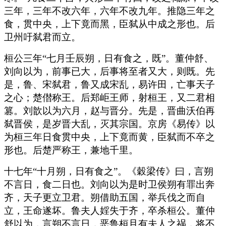
三年，三年不改六年，六年不改九年。推隐三年之
食，贯中央，上下竟而黑，臣弑从中成之形也。后
卫州吁弑君而立。
桓公三年“七月壬辰朔，日有食之，既”。董仲舒、
刘向以为，前事已大，后事将至者又大，则既。先
是，鲁、宋弑君，鲁又成宋乱，易许田，亡事天子
之心；楚僣称王。后郑岠王师，射桓王，又二君相
篡。刘歆以为六月，赵与晋分。先是，晋曲沃伯再
弑晋侯，是岁晋大乱，灭其宗国。京房《易传》以
为桓三年日食贯中央，上下竟而黄，臣弑而不卒之
形也。后楚严称王，兼地千里。
十七年“十月朔，日有食之”。《穀梁传》曰，言朔
不言日，食二日也。刘向以为是时卫侯朔有罪出奔
齐，天子更立卫君。朔借助五国，举兵伐之而自
立，王命遂坏。鲁夫人婬失于齐，卒杀桓公。董仲
舒以为，言朔不言日，恶鲁桓且有夫人之祸，将不