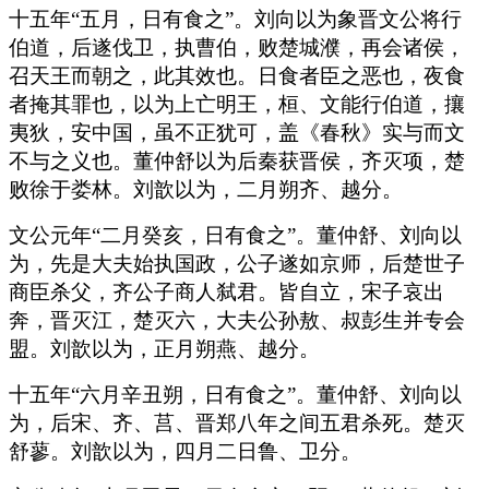
十五年“五月，日有食之”。刘向以为象晋文公将行
伯道，后遂伐卫，执曹伯，败楚城濮，再会诸侯，
召天王而朝之，此其效也。日食者臣之恶也，夜食
者掩其罪也，以为上亡明王，桓、文能行伯道，攘
夷狄，安中国，虽不正犹可，盖《春秋》实与而文
不与之义也。董仲舒以为后秦获晋侯，齐灭项，楚
败徐于娄林。刘歆以为，二月朔齐、越分。
文公元年“二月癸亥，日有食之”。董仲舒、刘向以
为，先是大夫始执国政，公子遂如京师，后楚世子
商臣杀父，齐公子商人弑君。皆自立，宋子哀出
奔，晋灭江，楚灭六，大夫公孙敖、叔彭生并专会
盟。刘歆以为，正月朔燕、越分。
十五年“六月辛丑朔，日有食之”。董仲舒、刘向以
为，后宋、齐、莒、晋郑八年之间五君杀死。楚灭
舒蓼。刘歆以为，四月二日鲁、卫分。