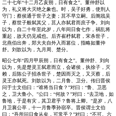
二十七年“十二月乙亥朔，日有食之”。董仲舒以
为，礼义将大灭绝之象也。时，吴子好勇，使刑人
守门；蔡侯通于世子之妻；莒不早立嗣。后阍戕吴
子，蔡世子般弑其父，莒人亦弑君而庶子争。刘向
以为，自二十年至此岁，八年间日食七作，祸乱将
重起，故天仍见戒也。后齐崔杼弑君，宋杀世子，
北燕伯出奔，郑大夫自外入而篡位，指略如董仲
舒。刘歆以为，九月周、楚分。
昭公七年“四月甲辰朔，日有食之”。董仲舒、刘向
以为，先是楚灵王弑君而立，会诸侯，执徐子，灭
赖，后陈公子招杀世子，楚因而灭之，又灭蔡，后
灵王亦弑死。刘歆以为，二月鲁、卫分。传曰晋侯
问于士文伯曰：“谁将当日食？”对曰：“鲁、卫恶
之，卫大鲁小。”公曰：“何故？”对曰：“去卫地，如
鲁地，于是有灾，其卫君乎？鲁将上卿。”是岁，八
月卫襄公卒，十一月鲁季孙宿卒。晋侯谓士文伯
曰：“吾所问日食从矣，可常乎？”对曰：“不可。六