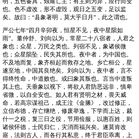
明，五色备具，烛耀亡主；有主则为异，应行而变
也。色不虚改，形不虚毁，观日之五变，足以监
矣。故曰：“县象著明，莫大乎日月”，此之谓也。
严公七年“四月辛卯夜，恒星不见，夜中星陨如
雨”。董仲舒、刘向以为，常星二十八宿者，人君之
象也；众星，万民之类也。列宿不见，象诸侯微
也；众星陨坠，民失其所也。夜中者，为中国也。
不及地而复，象齐桓起而救存之地。乡亡桓公，星
遂至地，中国其良绝矣。刘向以为，夜中者，言不
得终性命，中道败也。或曰象其叛也。言当中道叛
其上也。天垂象以视下，将欲人君防恶远非，慎卑
省微，以自全安也。如人君有贤明之材，畏天威
命，若高宗谋祖己，成王泣《金縢》，改过修正，
立信布德，存亡继绝，修废举逸，下学而上达，裁
什一之税，复三日之役，节用俭服，以惠百姓，则
诸侯怀德，士民归仁，灾消而福兴矣。遂莫肯改
寤，法则古人，而各行其私意，终于君臣乖离，上