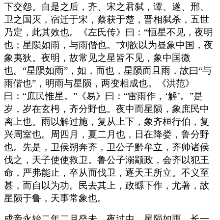
下交怨。自是之后，齐、宋之君弑，谭、遂、邢、
卫之国灭，宿迁于宋，蔡获于楚，晋相弑杀，五世
乃定，此其效也。《左氏传》曰：“恒星不见，夜明
也；星陨如雨，与雨偕也。”刘歆以为昼象中国，夜
象夷狄。夜明，故常见之星皆不见，象中国微
也。“星陨如雨”，如，而也，星陨而且雨，故曰“与
雨偕也”，明雨与星陨，两变相成也。《洪范》
曰：“庶民惟星。”《易》曰：“雷雨作，‘解’。”是
岁，岁在玄枵，齐分野也。夜中而星陨，象庶民中
离上也。雨以解过施，复从上下，象齐桓行伯，复
兴周室也。周四月，夏二月也，日在降娄，鲁分野
也。先是，卫侯朔奔齐，卫公子黔牟立，齐帅诸侯
伐之，天子使使救卫。鲁公子溺颛政，会齐以犯王
命，严弗能止，卒从而伐卫，逐天王所立。不义至
甚，而自以为功。民去其上，政繇下作，尤著，故
星陨于鲁，天事常象也。
成帝永始二年二月癸未，夜过中，星陨如雨，长一