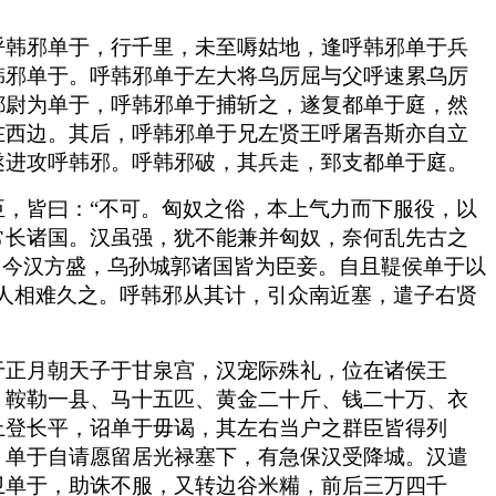
呼韩邪单于，行千里，未至嗕姑地，逢呼韩邪单于兵
韩邪单于。呼韩邪单于左大将乌厉屈与父呼速累乌厉
都尉为单于，呼韩邪单于捕斩之，遂复都单于庭，然
在西边。其后，呼韩邪单于兄左贤王呼屠吾斯亦自立
遂进攻呼韩邪。呼韩邪破，其兵走，郅支都单于庭。
，皆曰：“不可。匈奴之俗，本上气力而下服役，以
常长诸国。汉虽强，犹不能兼并匈奴，奈何乱先古之
，今汉方盛，乌孙城郭诸国皆为臣妾。自且鞮侯单于以
人相难久之。呼韩邪从其计，引众南近塞，遣子右贤
于正月朝天子于甘泉宫，汉宠际殊礼，位在诸侯王
、鞍勒一县、马十五匹、黄金二十斤、钱二十万、衣
上登长平，诏单于毋谒，其左右当户之群臣皆得列
。单于自请愿留居光禄塞下，有急保汉受降城。汉遣
卫单于，助诛不服，又转边谷米糒，前后三万四千