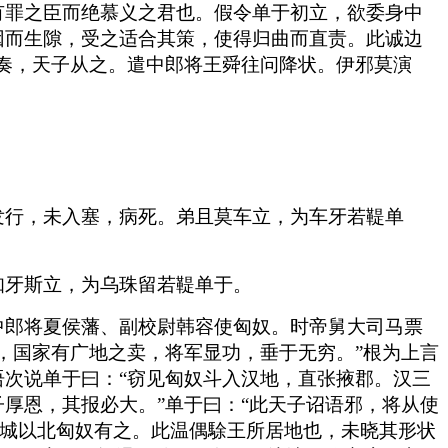
有罪之臣而绝慕义之君也。假令单于初立，欲委身中
因而生隙，受之适合其策，使得归曲而直责。此诚边
奏，天子从之。遣中郎将王舜往问降状。伊邪莫演
发行，未入塞，病死。弟且莫车立，为车牙若鞮单
知牙斯立，为乌珠留若鞮单于。
中郎将夏侯藩、副校尉韩容使匈奴。时帝舅大司马票
，国家有广地之卖，将军显功，垂于无穷。”根为上言
次说单于曰：“窃见匈奴斗入汉地，直张掖郡。汉三
厚恩，其报必大。”单于曰：“此天子诏语邪，将从使
长城以北匈奴有之。此温偶駼王所居地也，未晓其形状