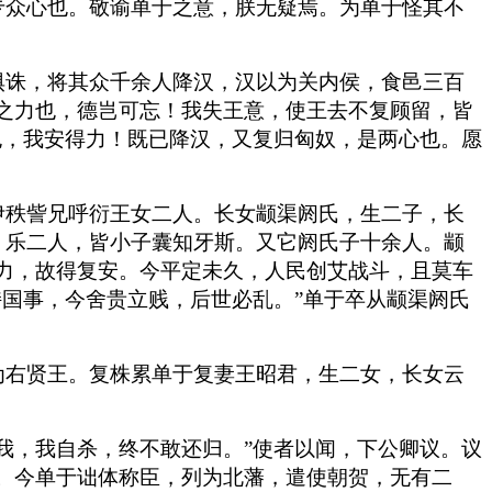
专众心也。敬谕单于之意，朕无疑焉。为单于怪其不
惧诛，将其众千余人降汉，汉以为关内侯，食邑三百
之力也，德岂可忘！我失王意，使王去不复顾留，皆
也，我安得力！既已降汉，又复归匈奴，是两心也。愿
伊秩訾兄呼衍王女二人。长女颛渠阏氏，生二子，长
、乐二人，皆小子囊知牙斯。又它阏氏子十余人。颛
力，故得复安。今平定未久，人民创艾战斗，且莫车
持国事，今舍贵立贱，后世必乱。”单于卒从颛渠阏氏
为右贤王。复株累单于复妻王昭君，生二女，长女云
我，我自杀，终不敢还归。”使者以闻，下公卿议。议
。今单于诎体称臣，列为北藩，遣使朝贺，无有二