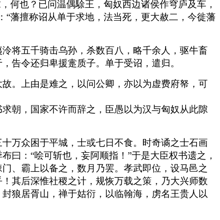
求，何也？已问温偶駼王，匈奴西边诸侯作穹庐及车，
：“藩擅称诏从单于求地，法当死，更大赦二，今徙藩
夷泠将五千骑击乌孙，杀数百八，略千余人，驱牛畜
于，告令还归卑援疐质子。单于受诏，遣归。
大故。上由是难之，以问公卿，亦以为虚费府帑，可
书求朝，国家不许而辞之，臣愚以为汉与匈奴从此隙
三十万众困于平城，士或七日不食。时奇谲之士石画
布曰：“哙可斩也，妄阿顺指！”于是大臣权书遗之，
棘门、霸上以备之，数月乃罢。孝武即位，设马邑之
乎！其后深惟社稷之计，规恢万载之策，乃大兴师数
，封狼居胥山，禅于姑衍，以临翰海，虏名王贵人以