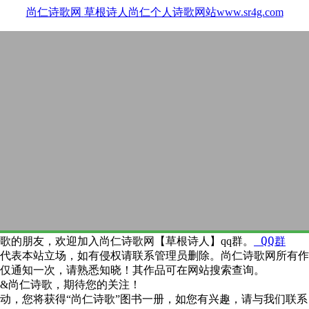
尚仁诗歌网
草根诗人尚仁个人诗歌网站www.sr4g.com
QQ群
歌的朋友，欢迎加入尚仁诗歌网【草根诗人】qq群。
代表本站立场，如有侵权请联系管理员删除。尚仁诗歌网所有作
仅通知一次，请熟悉知晓！其作品可在网站搜索查询。
&尚仁诗歌，期待您的关注！
动，您将获得“尚仁诗歌”图书一册，如您有兴趣，请与我们联