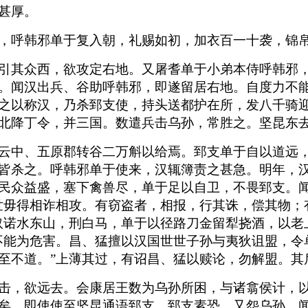
甚厚。
，呼韩邪单于复入朝，礼赐如初，加衣百一十袭，锦
引其众西，欲攻定右地。又屠耆单于小弟本侍呼韩邪
。闻汉出兵、谷助呼韩邪，即遂留居右地。自度力不
之以称汉，乃杀郅支使，持头送都护在所，发八千骑
北降丁令，并三国。数遣兵击乌孙，常胜之。坚昆东
云中、五原郡转谷二万斛以给焉。郅支单于自以道远
皆杀之。呼韩邪单于使来，汉辄簿责之甚急。明年，
民众益盛，塞下禽兽尽，单于足以自卫，不畏郅支。
世毋得相诈相攻。有窃盗者，相报，行其诛，偿其物；
奴诺水东山，刑白马，单于以径路刀金留犁挠酒，以老
不能为危害。昌、猛擅以汉国世世子孙与夷狄诅盟，令
至不道。”上薄其过，有诏昌、猛以赎论，勿解盟。其
击，欲远去。会康居王数为乌孙所困，与诸翕侯计，
矣。即使使至坚昆通语郅支。郅支素恐，又怨乌孙，