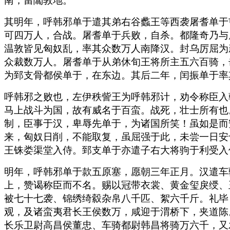
南，留闟敦地。
其明年，呼韩邪单于遣其弟右谷蠡王等西袭屠耆单于
可四万人，合战。屠耆单于兵败，自杀。都隆奇乃与
温敦皆见匈奴乱，率其众数万人南降汉。封乌厉屈为
众裁数万人。屠耆单于从弟休旬王将所主五六百骑，
为郅支骨都侯单于，在东边。其后二年，闰振单于率
呼韩邪之败也，左伊秩訾王为呼韩邪计，劝令称臣入
马上战斗为国，故有威名于百蛮。战死，壮士所有也
制，臣事于汉，卑辱先单于，为诸国所笑！虽如是而
来，匈奴日削，不能取复，虽屈强于此，未尝一日安
王铢娄渠堂入侍。郅支单于亦遣子右大将驹于利受入
明年，呼韩邪单于款五原塞，愿朝三年正月。汉遣车
上，赞谒称臣而不名。赐以冠带衣裳、黄金玺戾绶、
被七十七袭、锦绣绮縠杂帛八千匹、絮六千斤。礼毕
观，及诸蛮夷君长王侯数万，咸迎于渭桥下，夹道陈
长乐卫尉高昌侯董忠、车骑都尉韩昌将骑万六千，又