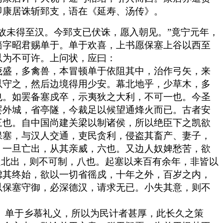
即康居诛斩郅支，语在《延寿、汤传》。
故未得至汉。今郅支已伏诛，愿入朝见。”竟宁元年，
墙字昭君赐单于。单于欢喜，上书愿保塞上谷以西至
以为不可许。上问状，应曰：
茂盛，多禽兽，本冒顿单于依阻其中，治作弓矢，来
以守之，然后边境得用少安。幕北地乎，少草木，多
也。如罢备塞戍卒，示夷狄之大利，不可一也。今圣
罢外城，省亭隧，今裁足以候望通烽火而已。古者安
三也。自中国尚建关梁以制诸侯，所以绝臣下之凯欲
保塞，与汉人交通，吏民贪利，侵盗其畜产、妻子，
，一旦亡出，从其亲威，六也。又边人奴婢愁苦，欲
走北出，则不可制，八也。起塞以来百有余年，非皆以
虑其终始，欲以一切省徭戍，十年之外，百岁之内，
以保塞守御，必深德汉，请求无已。小失其意，则不
塞。单于乡慕礼义，所以为民计者甚厚，此长久之策