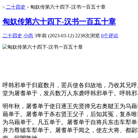
二十四史
匈奴传第六十四下-汉书一百五十章
>
>
匈奴传第六十四下-汉书一百五十章
二十四史
小尚
3年前 (2023-03-12)
2238次浏览
0个评论
呼韩邪单于归庭数月，罢兵使各归故地，乃收其兄呼
堂为屠耆单于，发兵数万人东袭呼韩邪单于。呼韩邪
明年秋，屠耆单于使日逐王先贤掸兄右奥鞬王为乌藉
藉单于。屠耆单于杀右贤王父子，后知其冤，复杀唯
为乌藉单于。凡五单于。屠耆单于自将兵东击车犁单
并力尊辅车犁单于。屠耆单于闻之，使左大将、都尉