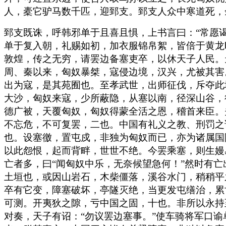
人，橐它驴马数千匹，迎郅支。郅支人众中寒道死，
郅支既诛，呼韩邪单于且喜且惧，上书言曰：“常愿
单于复入朝，礼赐如初，加衣服锦帛絮，皆倍于黄龙
敦煌，传之无穷，请罢边备塞吏卒，以休天子人民。
周、秦以来，匈奴暴桀，寇侵边境，汉兴，尤被其害
出为寇，是其苑囿也。至孝武世，出师征伐，斥夺此
大沙，匈奴来寇，少所蔽隐，从塞以南，径深山谷，
德广被，天覆匈奴，匈奴得蒙全活之恩，稽首来臣。
不忘危，不可复罢，二也。中国有礼义之教、刑罚之
也。设塞徼，置屯戍，非独为匈奴而已，亦为诸属国
以此怨恨，起而背畔，世世不绝。今罢乘塞，则生嫚
亡者多，曰“闻匈奴中乐，无奈候望急何！”然时有
土垣也，或因山岩石，木柴僵落，溪谷水门，稍稍平
卒有它变，障塞破坏，亭隧灭绝，当更发屯缮治，累
可测。开夷狄之隙，亏中国之固，十也。非所以永持
对奏，天子有诏：“勿议罢边塞事。”使车骑将军口