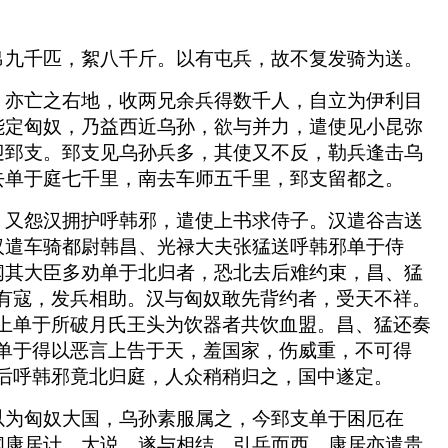
帛九千匹，絮八千斤。以有屯兵，故不复发骑为送。
，亦亡之右地，收两兄余兵得数千人，自立为伊利目
能定匈奴，乃益西近乌孙，欲与并力，遣使见小昆弥
迎郅支。郅支见乌孙兵多，其使又不反，勒兵逢击乌
去单于庭七千里，南去车师五千里，郅支留都之。
，又怨汉拥护呼韩邪，遣使上书求侍子。汉遣谷吉送
汉遣车骑都尉韩昌、光禄大夫张猛送呼韩邪单于侍
闻其大臣多劝单于北归者，恐北去后难约束，昌、猛
有寇，发兵相助。汉与匈奴敢先背约者，受天不祥。
上单于所破月氏王头为饮器者共饮血盟。昌、猛还奏
单于得以恶言上告于天，羞国家，伤威重，不可得
后呼韩邪竟北归庭，人众稍稍归之，国中遂定。
以为匈奴大国，乌孙素服属之，今郅支单于困厄在
闻康居计，大说，遂与相结，引兵而西。康居亦遣贵