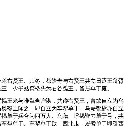
令杀右贤王。其冬，都隆奇与右贤王共立日逐王薄胥
蠡王，少子姑瞀楼头为右谷蠡王，留居单于庭。
呼揭王来与唯犁当户谋，共谗右贤王，言欲自立为乌
右奥鞬王闻之，即自立为车犁单于。乌藉都尉亦自立
呼揭单于兵合为四万人。乌藉、呼揭皆去单于号，共
击车犁单于。车犁单于败，西北走，屠耆单于即引西