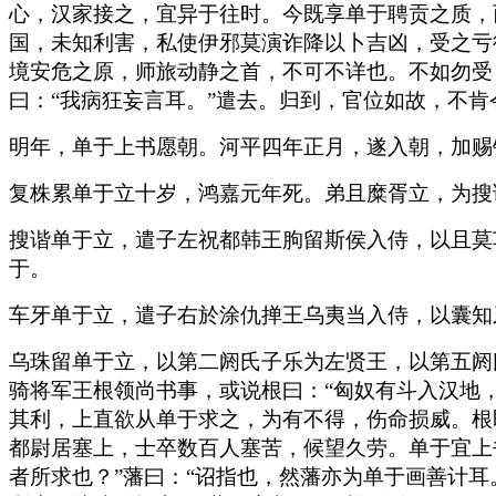
心，汉家接之，宜异于往时。今既享单于聘贡之质，
国，未知利害，私使伊邪莫演诈降以卜吉凶，受之亏
境安危之原，师旅动静之首，不可不详也。不如勿受
曰：“我病狂妄言耳。”遣去。归到，官位如故，不肯
明年，单于上书愿朝。河平四年正月，遂入朝，加赐
复株累单于立十岁，鸿嘉元年死。弟且糜胥立，为搜
搜谐单于立，遣子左祝都韩王朐留斯侯入侍，以且莫
于。
车牙单于立，遣子右於涂仇掸王乌夷当入侍，以囊知
乌珠留单于立，以第二阏氏子乐为左贤王，以第五阏
骑将军王根领尚书事，或说根曰：“匈奴有斗入汉地
其利，上直欲从单于求之，为有不得，伤命损威。根
都尉居塞上，士卒数百人塞苦，候望久劳。单于宜上
者所求也？”藩曰：“诏指也，然藩亦为单于画善计