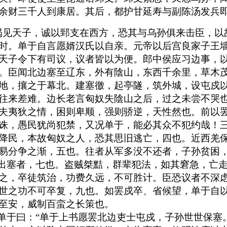
余财三千人到康居。其后，都护甘延寿与副陈汤发兵
谒见天子，诚以郅支在西方，恐其与乌孙俱来击臣，以
时。单于自言愿婿汉氏以自亲。元帝以后宫良家子王
天子令下有司议，议者皆以为便。郎中侯应习边事，
。臣闻北边塞至辽东，外有陰山，东西千余里，草木
地，攘之于幕北。建塞徼，起亭隧，筑外城，设屯戍
往来差难。边长老言匈奴失陰山之后，过之未尝不哭
夫夷狄之情，困则卑顺，强则骄逆，天性然也。前以
诛，愚民犹尚犯禁，又况单于，能必其众不犯约哉！
降民，本故匈奴之人，恐其思旧逃亡，四也。近西羌
易分争之渐，五也。往者从军多没不还者，子孙贫困
亡出塞者，七也。盗贼桀黠，群辈犯法，如其窘急，亡
之，卒徒筑治，功费久远，不可胜计。臣恐议者不深
世之功不可卒复，九也。如罢戍卒、省候望，单于自
至安，威制百蛮之长策也。
谕单于曰：“单于上书愿罢北边吏士屯戍，子孙世世保