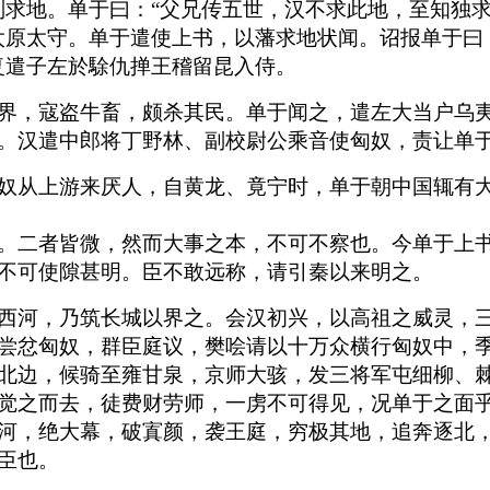
则求地。单于曰：“父兄传五世，汉不求此地，至知独
太原太守。单于遣使上书，以藩求地状闻。诏报单于曰
复遣子左於駼仇掸王稽留昆入侍。
界，寇盗牛畜，颇杀其民。单于闻之，遣左大当户乌
。汉遣中郎将丁野林、副校尉公乘音使匈奴，责让单
奴从上游来厌人，自黄龙、竟宁时，单于朝中国辄有
。二者皆微，然而大事之本，不可不察也。今单于上
不可使隙甚明。臣不敢远称，请引秦以来明之。
西河，乃筑长城以界之。会汉初兴，以高祖之威灵，
尝忿匈奴，群臣庭议，樊哙请以十万众横行匈奴中，季
北边，候骑至雍甘泉，京师大骇，发三将军屯细柳、
觉之而去，徒费财劳师，一虏不可得见，况单于之面
河，绝大幕，破寘颜，袭王庭，穷极其地，追奔逐北
臣也。