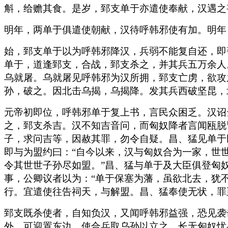
斛，给赡其食。是岁，郅支单于亦遣使奉献，汉遇之
明年，两单于俱遣使朝献，汉待呼韩邪使有加。明年
始，郅支单于以为呼韩邪降汉，兵弱不能复自还，即
单于，道逢郅支，合战，郅支杀之，并其兵五万余人
乌就屠。乌就屠见呼韩邪为汉所拥，郅支亡虏，欲攻
孙，破之。因北击乌揭，乌揭降。发其兵西破坚昆，
元帝初即位，呼韩邪单于复上书，言民众困乏。汉诏
之，郅支杀吉。汉不知吉音问，而匈奴降者言闻瓯脱
子，求问吉等，因赦其罪，勿令自疑。昌、猛见单于
即与为盟约曰：“自今以来，汉与匈奴合为一家，世
令其世世子孙尽如盟。”昌、猛与单于及大臣俱登匈
事，公卿议者以为：“单于保塞为藩，虽欲北去，犹
行。宜遣使往告祠天，与解盟。昌、猛奉使无状，罪
郅支既杀使者，自知负汉，又闻呼韩邪益强，恐见袭
外，可迎置东边，使合兵取乌孙以立之，长无匈奴忧