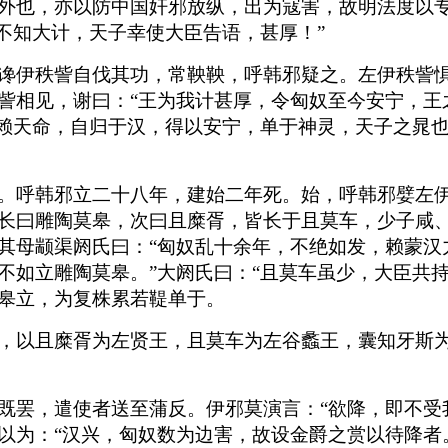
外也，亦以防中国奸邪放纵，出为寇害，故明法度以
不知大计，天子幸使大臣告语，甚厚！”
谗伊秩訾自伐其功，常鞅鞅，呼韩邪疑之。左伊秩訾
訾相见，谢曰：“王为我计甚厚，令匈奴至今安宁，王
于赖天命，自归于汉，得以安宁，单于神灵，天子之晁
。
。呼韩邪立二十八年，建始二年死。始，呼韩邪嬖左
长曰雕陶莫皋，次曰且糜胥，皆长于且莫车，少子咸
其母颛渠阏氏曰：“匈奴乱十余年，不绝如发，赖蒙汉
不如立雕陶莫皋。”大阏氏曰：“且莫车虽少，大臣共
皋立，为复株累若鞮单于。
，以且糜胥为左贤王，且莫车为左谷蠡王，囊知牙斯
既罢，遣使者送至蒲反。伊邪莫演言：“欲降，即不受
以为：“汉兴，匈奴数为边害，故设金爵之赏以待降者