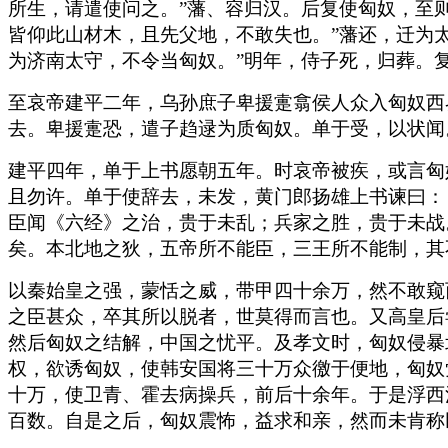
所生，请遣使问之。”藩、容归汉。后复使匈奴，至
皆仰此山材木，且先父地，不敢失也。”藩还，迁为
为济南太守，不令当匈奴。”明年，侍子死，归葬。
至哀帝建平二年，乌孙庶子卑援疐翕侯人众入匈奴西
去。卑援疐恐，遣子趋逯为质匈奴。单于受，以状闻
建平四年，单于上书愿朝五年。时哀帝被疾，或言匈
且勿许。单于使辞去，未发，黄门郎扬雄上书谏曰：
臣闻《六经》之治，贵于未乱；兵家之胜，贵于未战
矣。本北地之狄，五帝所不能臣，三王所不能制，其
以秦始皇之强，蒙恬之威，带甲四十余万，然不敢窥
之臣甚众，卒其所以脱者，世莫得而言也。又高皇后
然后匈奴之结解，中国之忧平。及孝文时，匈奴侵暴
权，欲诱匈奴，使韩安国将三十万众徼于便地，匈奴
十万，使卫青、霍去病操兵，前后十余年。于是浮西
百数。自是之后，匈奴震怖，益求和亲，然而未肯称