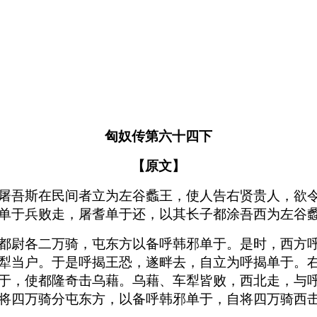
匈奴传第六十四下
【原文】
屠吾斯在民间者立为左谷蠡王，使人告右贤贵人，欲
单于兵败走，屠耆单于还，以其长子都涂吾西为左谷
都尉各二万骑，屯东方以备呼韩邪单于。是时，西方
犁当户。于是呼揭王恐，遂畔去，自立为呼揭单于。
于，使都隆奇击乌藉。乌藉、车犁皆败，西北走，与
将四万骑分屯东方，以备呼韩邪单于，自将四万骑西