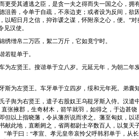
而更受其逋逃之臣，是贪一夫之得而失一国之心，拥
德沮善，令单于自疏，不亲边吏；或者设为反间，欲
，以昭日月之信，抑诈谖之谋，怀附亲之心，便。”对
令见汉使。
锦绣缯帛二万匹，絮二万斤，它如竟宁时。
谐若鞮单于。
车为左贤王。搜谐单于立八岁。元延元年，为朝二年
牙斯为左贤王。车牙单于立四岁，绥和元年死。弟囊
氏子舆为右贤王，遣子右股奴王乌鞮牙斯入侍。汉遣
，直张掖郡，生奇材木，箭竿就羽，如得之，于边甚饶
即但以上指晓藩，令从藩所说而求之。藩至匈奴，以语
书献此地，直断阏之，省两都尉士卒数百人，以复天子
耳。”单于曰：“孝宣、孝元皇帝哀怜父呼韩邪单于，从