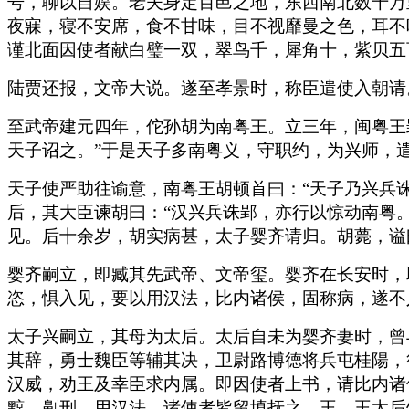
号，聊以自娱。老夫身定百邑之地，东西南北数千万
夜寐，寝不安席，食不甘味，目不视靡曼之色，耳不
谨北面因使者献白璧一双，翠鸟千，犀角十，紫贝五
陆贾还报，文帝大说。遂至孝景时，称臣遣使入朝请
至武帝建元四年，佗孙胡为南粤王。立三年，闽粤王
天子诏之。”于是天子多南粤义，守职约，为兴师，
天子使严助往谕意，南粤王胡顿首曰：“天子乃兴兵
后，其大臣谏胡曰：“汉兴兵诛郢，亦行以惊动南粤
见。后十余岁，胡实病甚，太子婴齐请归。胡薨，谥
婴齐嗣立，即臧其先武帝、文帝玺。婴齐在长安时，
恣，惧入见，要以用汉法，比内诸侯，固称病，遂不
太子兴嗣立，其母为太后。太后自未为婴齐妻时，曾
其辞，勇士魏臣等辅其决，卫尉路博德将兵屯桂陽，
汉威，劝王及幸臣求内属。即因使者上书，请比内诸
黥、劓刑，用汉法。诸使者皆留填抚之。王、王太后