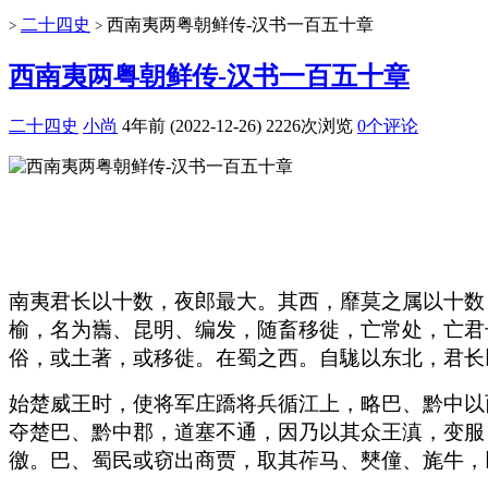
二十四史
西南夷两粤朝鲜传-汉书一百五十章
>
>
西南夷两粤朝鲜传-汉书一百五十章
二十四史
小尚
4年前 (2022-12-26)
2226次浏览
0个评论
南夷君长以十数，夜郎最大。其西，靡莫之属以十数
榆，名为巂、昆明、编发，随畜移徙，亡常处，亡君
俗，或土著，或移徙。在蜀之西。自駹以东北，君长
始楚威王时，使将军庄蹻将兵循江上，略巴、黔中以
夺楚巴、黔中郡，道塞不通，因乃以其众王滇，变服
徼。巴、蜀民或窃出商贾，取其莋马、僰僮、旄牛，