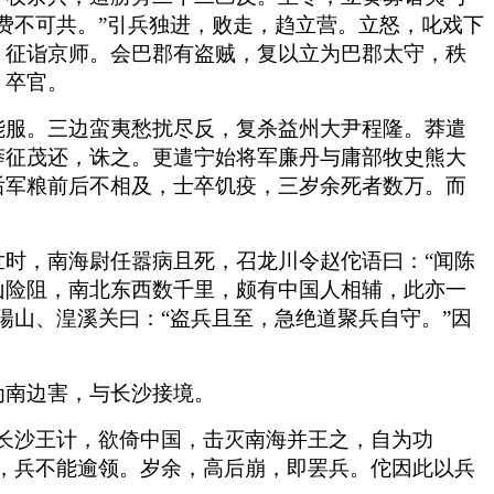
费不可共。”引兵独进，败走，趋立营。立怒，叱戏下
，征诣京师。会巴郡有盗贼，复以立为巴郡太守，秩
，卒官。
能服。三边蛮夷愁扰尽反，复杀益州大尹程隆。莽遣
莽征茂还，诛之。更遣宁始将军廉丹与庸部牧史熊大
后军粮前后不相及，士卒饥疫，三岁余死者数万。而
时，南海尉任嚣病且死，召龙川令赵佗语曰：“闻陈
山险阻，南北东西数千里，颇有中国人相辅，此亦一
陽山、湟溪关曰：“盗兵且至，急绝道聚兵自守。”因
为南边害，与长沙接境。
长沙王计，欲倚中国，击灭南海并王之，自为功
，兵不能逾领。岁余，高后崩，即罢兵。佗因此以兵