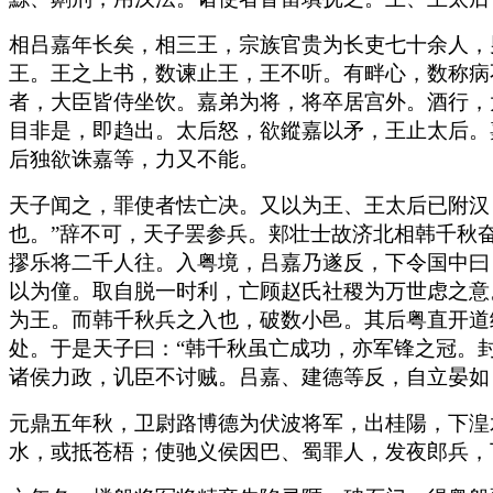
相吕嘉年长矣，相三王，宗族官贵为长吏七十余人，
王。王之上书，数谏止王，王不听。有畔心，数称病
者，大臣皆侍坐饮。嘉弟为将，将卒居宫外。酒行，
目非是，即趋出。太后怒，欲鏦嘉以矛，王止太后。
后独欲诛嘉等，力又不能。
天子闻之，罪使者怯亡决。又以为王、王太后已附汉
也。”辞不可，天子罢参兵。郏壮士故济北相韩千秋
摎乐将二千人往。入粤境，吕嘉乃遂反，下令国中曰
以为僮。取自脱一时利，亡顾赵氏社稷为万世虑之意
为王。而韩千秋兵之入也，破数小邑。其后粤直开道
处。于是天子曰：“韩千秋虽亡成功，亦军锋之冠。
诸侯力政，讥臣不讨贼。吕嘉、建德等反，自立晏如
元鼎五年秋，卫尉路博德为伏波将军，出桂陽，下湟
水，或抵苍梧；使驰义侯因巴、蜀罪人，发夜郎兵，