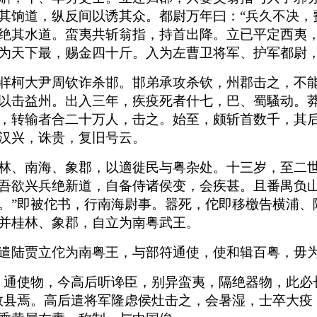
其饷道，纵反间以诱其众。都尉万年曰：“兵久不决，
绝其水道。蛮夷共斩翁指，持首出降。立已平定西夷
为天下最，赐金四十斤。入为左曹卫将军、护军都尉
牂柯大尹周钦诈杀邯。邯弟承攻杀钦，州郡击之，不
以击益州。出入三年，疾疫死者什七，巴、蜀騷动。
，转输者合二十万人，击之。始至，颇斩首数千，其
汉兴，诛贵，复旧号云。
林、南海、象郡，以適徙民与粤杂处。十三岁，至二世
吾欲兴兵绝新道，自备侍诸侯变，会疾甚。且番禺负
。”即被佗书，行南海尉事。嚣死，佗即移檄告横浦、
并桂林、象郡，自立为南粤武王。
遣陆贾立佗为南粤王，与部符通使，使和辑百粤，毋
，通使物，今高后听谗臣，别异蛮夷，隔绝器物，此必
数县焉。高后遣将军隆虑侯灶击之，会暑湿，士卒大疫