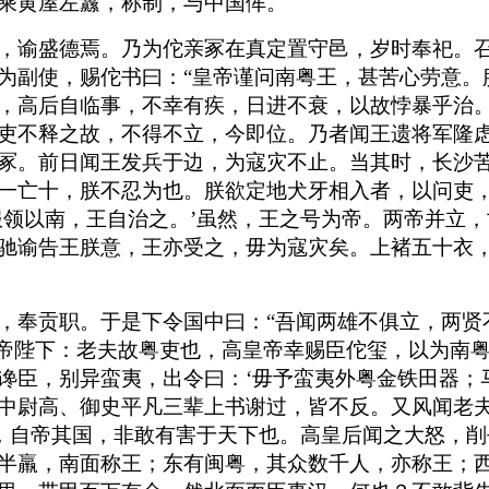
乘黄屋左纛，称制，与中国侔。
，谕盛德焉。乃为佗亲冢在真定置守邑，岁时奉祀。
为副使，赐佗书曰：“皇帝谨问南粤王，甚苦心劳意。
，高后自临事，不幸有疾，日进不衰，以故悖暴乎治
吏不释之故，不得不立，今即位。乃者闻王遗将军隆
冢。前日闻王发兵于边，为寇灾不止。当其时，长沙
一亡十，朕不忍为也。朕欲定地犬牙相入者，以问吏，
服领以南，王自治之。’虽然，王之号为帝。两帝并立
驰谕告王朕意，王亦受之，毋为寇灾矣。上褚五十衣
，奉贡职。于是下令国中曰：“吾闻两雄不俱立，两贤
皇帝陛下：老夫故粤吏也，高皇帝幸赐臣佗玺，以为南
谗臣，别异蛮夷，出令曰：‘毋予蛮夷外粤金铁田器；
中尉高、御史平凡三辈上书谢过，皆不反。又风闻老
帝，自帝其国，非敢有害于天下也。高皇后闻之大怒，
半羸，南面称王；东有闽粤，其众数千人，亦称王；