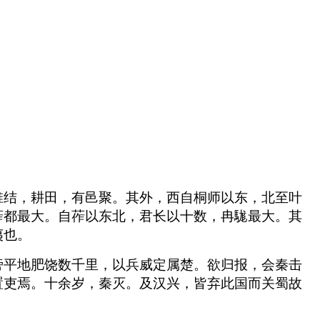
椎结，耕田，有邑聚。其外，西自桐师以东，北至叶
莋都最大。自莋以东北，君长以十数，冉駹最大。其
夷也。
旁平地肥饶数千里，以兵威定属楚。欲归报，会秦击
置吏焉。十余岁，秦灭。及汉兴，皆弃此国而关蜀故