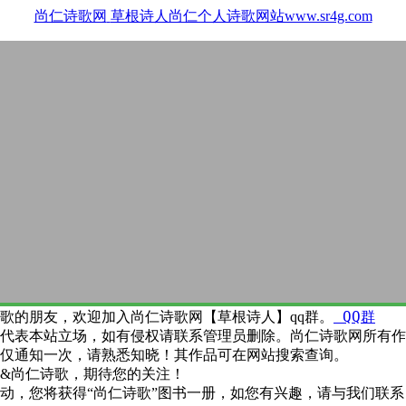
尚仁诗歌网
草根诗人尚仁个人诗歌网站www.sr4g.com
QQ群
歌的朋友，欢迎加入尚仁诗歌网【草根诗人】qq群。
代表本站立场，如有侵权请联系管理员删除。尚仁诗歌网所有作
仅通知一次，请熟悉知晓！其作品可在网站搜索查询。
&尚仁诗歌，期待您的关注！
动，您将获得“尚仁诗歌”图书一册，如您有兴趣，请与我们联