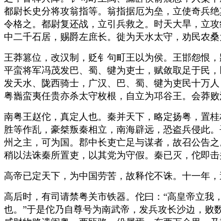
都尉长史分将攻翁指等。翁指据厄为垒，立使奇兵绝
令格之。都尉复还战，立引兵救之。时天大旱，立攻
中二千石居，赐爵左庶长。徙为天水太守，劝民农桑
王莽篡位，改汉制，贬钅句町王以为侯。王邯怨恨，
平蛮将军冯茂发巴、蜀、犍为吏士，赋敛取足于民，
发天水、陇西骑士，广汉、巴、蜀、犍为吏民十万人
粤巂蛮夷任贵亦杀太守枚根，自立为邛谷王。会莽败
南粤王赵佗，真定人也。秦并天下，略定扬粤，置桂
胜等作乱，豪桀叛秦相立，南海辟远，恐盗兵侵此。
州之主，可为国。郡中长吏亡足与谋者，故召公告之
稍以法诛秦所置吏，以其党为守假。秦已灭，佗即击
高帝已定天下，为中国劳苦，故释佗不诛。十一年，
高后时，有司请禁粤关市铁器。佗曰：“高皇帝立我
也。”于是佗乃自尊号为南武帝，发兵攻长沙边，败