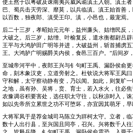
使王然于以粤破及诛南夷兵威风谕滇王入朝。滇王者
巴、蜀兵击灭劳深、靡莫，以兵临滇。滇王始首善，
以百数，独夜郎、滇受王印。滇，小邑也，最宠焉。
后二十三岁，孝昭始元元年，益州廉头、姑缯民反，
大破之。后三岁，姑缯、叶榆复反，遣水衡都尉吕辟
王平与大鸿胪田广明等并进，大破益州，斩首捕虏五
王。大鸿胪广明赐爵关内侯，食邑三百户。”后间岁
至城帝河平中，夜郎王兴与钅句町王禹、漏卧侯俞更
命，刻木象汉吏，立道旁射之。杜钦说大将军王凤曰
守和解，太守察动静有变，乃以闻。如此，则复旷一
之地，虽有孙、吴将，贲、育士，若入水火，往必焦
农豫调谷积要害处，选任职太守往，以秋凉时入，诛
如以先帝所立累世之功不可堕坏，亦宜因其萌牙，早
大将军凤于是荐金城司马陈立为牂柯太守。立者，临
数十人出行县，至兴国且同亭，召兴。兴将数千人往
之，皆释兵降。钅句町王禹、漏卧侯俞震恐，入粟千