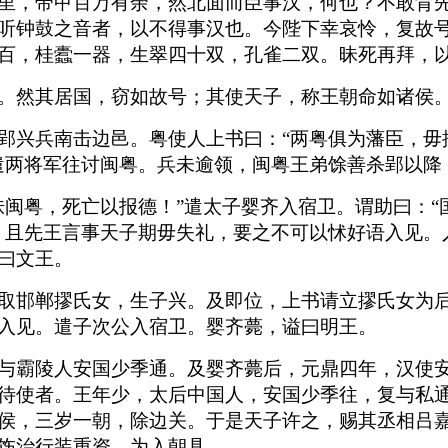
里，带甲百万有余，然北面而臣事汉，何也？不敢背
听钟鼓之音者，以不得事汉也。今陛下幸哀怜，复故
百，桂蠹一器，生翠四十双，孔雀二双。昧死再拜，以
。然其居国，窃如故号；其使天子，称王朝命如诸侯
郢兴兵南击边邑。粤使人上书曰：“两粤俱为藩臣，毋
遣两将军往讨闽粤。兵未逾领，闽粤王弟馀善杀郢以降
诛闽粤，死亡以报德！”遣太子婴齐入宿卫。谓助曰：“
。且先王言事天子期毋失礼，要之不可以怵好语入见。
曰文王。
取邯郸摎氏女，生子兴。及即位，上书请立摎氏女为
入见。遣子次公入宿卫。婴齐薨，谥曰明王。
与霸陵人安国少季通。及婴齐薨后，元鼎四年，汉使
待使者。王年少，太后中国人，安国少季往，复与私
侯，三岁一朝，除边关。于是天子许之，赐其丞相吕
饬治行装重资，为入朝具。