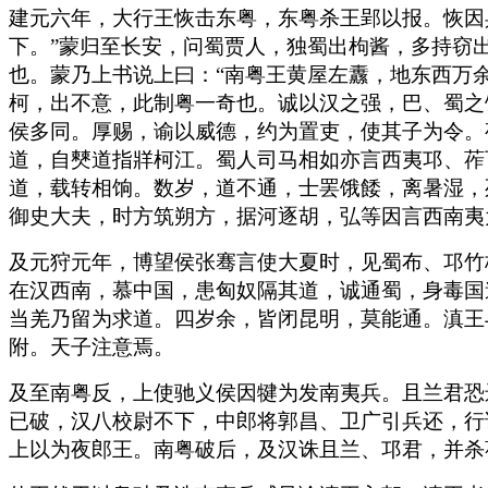
建元六年，大行王恢击东粤，东粤杀王郢以报。恢因
下。”蒙归至长安，问蜀贾人，独蜀出枸酱，多持窃
也。蒙乃上书说上曰：“南粤王黄屋左纛，地东西万
柯，出不意，此制粤一奇也。诚以汉之强，巴、蜀之
侯多同。厚赐，谕以威德，约为置吏，使其子为令。
道，自僰道指牂柯江。蜀人司马相如亦言西夷邛、莋
道，载转相饷。数岁，道不通，士罢饿餧，离暑湿，
御史大夫，时方筑朔方，据河逐胡，弘等因言西南夷
及元狩元年，博望侯张骞言使大夏时，见蜀布、邛竹
在汉西南，慕中国，患匈奴隔其道，诚通蜀，身毒国
当羌乃留为求道。四岁余，皆闭昆明，莫能通。滇王
附。天子注意焉。
及至南粤反，上使驰义侯因犍为发南夷兵。且兰君恐
已破，汉八校尉不下，中郎将郭昌、卫广引兵还，行
上以为夜郎王。南粤破后，及汉诛且兰、邛君，并杀