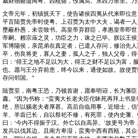
威财物赂遗闽粤、西瓯骆，伇属焉。东西万余里。乃
文帝元年，初镇抚天下，使告诸侯四夷从代来即位意
平言陆贾先帝时使粤。上召贾为太中大夫，谒者一人
壅蔽朴愚，未尝致书。高皇帝弃群臣，孝惠皇帝即世
帝嗣。赖宗庙之灵，功臣之力，诛之已毕。朕以王侯
军博陽侯，亲昆弟在真定者，已遣人存问，修治先人
卒，伤良将吏，寡人之妻，孤人之子，独人父母，得
曰：‘得王之地不足以为大，得王之财不足以为富，
也。愿与王分弃前患，终今以来，通使如故。故使贾
存问邻国。”
陆贾至，南粤王恐，乃顿首谢，愿奉明诏，长为藩臣
纛。”因为书称：“蛮夷大长老夫臣佗昧死再拜上书
绝，所以赐老夫者厚甚。高后自临用事，近细士，信
羊、羊齿已长，自以祭祀不修，有死罪，使内史藩、
曰：‘今内不得振于汉。外亡以自高异。’故更号为
发兵以伐其边。且南方卑湿，蛮夷中西有西瓯，其众