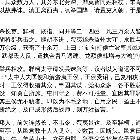
，其众数万人，其旁东北劳深、靡莫皆同姓相杖，未
以故弗诛。滇王离西夷，滇举国降，请置吏入朝，于
杀长吏。牂柯、谈指、同并等二十四邑，凡三万余人
胡将郡兵击之。辟胡不进，蛮夷遂杀益州太守，乘胜
万余级，获畜产十余万。上曰：“钅句町侯亡波率其邑
，武都氐人反，遣执金吾马適建、龙额侯韩增与大鸿胪
举兵相攻。牂柯太守请发兵诛兴等，议者以为道远不
：“太中大夫匡使和解蛮夷王侯，王侯受诏，已复相攻
时，王侯得收猎其众，申固其谋，党助众多，各不胜
设，知勇亡所施。屯田守之，费不可胜量。宜因其罪
其王侯尤不轨者。即以为不毛之地，亡用之民，圣王
断绝之，及已成形然后战师，则万姓被害。”
邛人，前为连然长，不韦令，蛮夷畏这。及至牂柯，
至亭，从邑君数十人入见立。立数责，因断头。邑君曰
斛，牛、羊劳吏士。立还归郡，兴妻父翁指与兴子邪