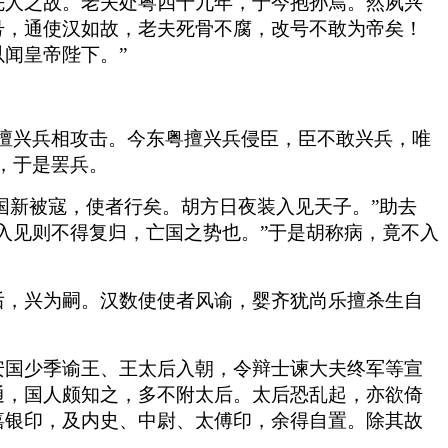
先人之故。老夫处粤四十九年，于今抱孙焉。然夙兴
号，通使汉如故，老夫死骨不腐，改号不敢为帝矣！
闻皇帝陛下。”
。
擅兴兵相攻击。今东粤擅兴兵侵臣，臣不敢兴兵，唯
，于是罢兵。
国新被寇，使者行矣。胡方日夜装入见天子。”助去
入见则不得复归，亡国之势也。”于是胡称病，竟不入
后，兴为嗣。汉数使使者风谕，婴齐犹尚乐擅杀生自
安国少季谕王、王太后入朝，令辩士谏大夫终军等宣
通，国人颇知之，多不附太后。太后恐乱起，亦欲倚
嘉银印，及内史、中尉、太傅印，余得自置。除其故