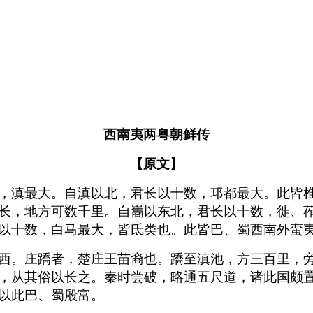
西南夷两粤朝鲜传
【原文】
，滇最大。自滇以北，君长以十数，邛都最大。此皆
长，地方可数千里。自巂以东北，君长以十数，徙、
以十数，白马最大，皆氐类也。此皆巴、蜀西南外蛮
西。庄蹻者，楚庄王苗裔也。蹻至滇池，方三百里，
，从其俗以长之。秦时尝破，略通五尺道，诸此国颇
以此巴、蜀殷富。