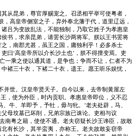
召其从昆弟，尊官厚赐宠之。召丞相平举可使粤者，
朕，高皇帝侧室之子，弃外奉北藩于代，道里辽远，
。诸吕为变故乱法，不能独制，乃取它姓子为孝惠皇
虑侯书，求亲昆弟，请罢长沙两将军。朕以王书罢将
苦之，南郡尤甚，虽王之国，庸独利乎！必多杀士
吏曰‘高皇帝所以介长沙土也’，朕不得擅变焉。吏
，亡一乘之使以通其道，是争也；争而不让，仁者不为
，中褚三十衣，下褚二十衣，遗王。愿王听乐娱忧，
不并世。汉皇帝贤天子。自今以来，去帝制黄屋左
粤王，使为外臣，时内贡职。孝惠皇帝即位，义不忍
马、牛、羊即予，予牡，毋与牝。’老夫处辟，马、
夫父母坟墓已坏削，兄弟宗族已诛论。吏相与议
削去南粤之籍，使使不通。老夫窃疑长沙王谗臣，故敢
西北有长沙，其半蛮夷，亦称王。老夫故敢妄窃帝