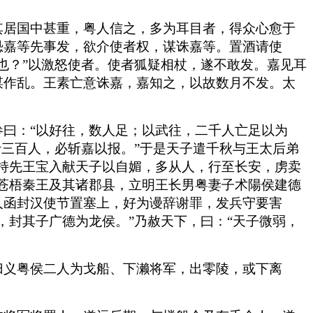
其居国中甚重，粤人信之，多为耳目者，得众心愈于
恐嘉等先事发，欲介使者权，谋诛嘉等。置酒请使
也？”以激怒使者。使者狐疑相杖，遂不敢发。嘉见耳
谋作乱。王素亡意诛嘉，嘉知之，以故数月不发。太
曰：“以好往，数人足；以武往，二千人亡足以为
士三百人，必斩嘉以报。”于是天子遣千秋与王太后弟
持先王宝入献天子以自媚，多从人，行至长安，虏卖
苍梧秦王及其诸郡县，立明王长男粤妻子术陽侯建德
人函封汉使节置塞上，好为谩辞谢罪，发兵守要害
，封其子广德为龙侯。”乃赦天下，曰：“天子微弱，
归义粤侯二人为戈船、下濑将军，出零陵，或下离