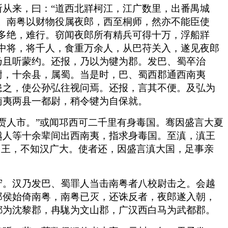
从来，曰：“道西北牂柯江，江广数里，出番禺城
。南粤以财物役属夜郎，西至桐师，然亦不能臣使
多绝，难行。窃闻夜郎所有精兵可得十万，浮船牂
中将，将千人，食重万余人，从巴苻关入，遂见夜郎
乃且听蒙约。还报，乃以为犍为郡。发巴、蜀卒治
尉，十余县，属蜀。当是时，巴、蜀西郡通西南夷
患之，使公孙弘往视问焉。还报，言其不便。及弘为
南夷两县一都尉，稍令犍为自保就。
贾人市。”或闻邛西可二千里有身毒国。骞因盛言大夏
越人等十余辈间出西南夷，指求身毒国。至滇，滇王
州王，不知汉广大。使者还，因盛言滇大国，足事亲
守。汉乃发巴、蜀罪人当击南粤者八校尉击之。会越
郎侯始倚南粤，南粤已灭，还诛反者，夜郎遂入朝，
都为沈黎郡，冉駹为文山郡，广汉西白马为武都郡。