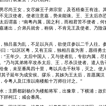
男尽尚王女，女尽嫁王子弟宗室，及苍梧秦王有连。
不见汉使者。使者注意嘉，势未能诛。王、王太后亦
太后谓嘉：“南粤内属，国之利，而相君苦不便者，何
嘉遂出，介弟兵就舍，称病，不肯见王及使者。乃陰
，独吕嘉为乱，不足以兴兵，欲使庄参以二千人往。参
奋曰：“以区区粤，又有王应，独相吕嘉为害，愿得勇
：“王年少。太后中国人，又与使者乱，专欲内属，尽
。”乃与其弟将卒攻杀太后、王，尽杀汉使者。遣人告
给食，未至番禺四十里，粤以兵击千秋等，灭之。使
封其子延年为成安侯。摎乐，其姊为王太后，首愿属汉
，令粤人及江淮以南楼船十万师往讨之。”
水；主爵都尉杨仆为楼船将军，出豫章，下横浦；故
下牂柯江；咸会番禺。