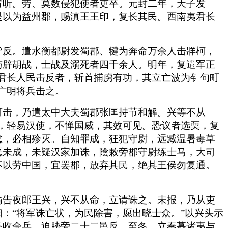
肯听。劳、莫数侵犯使者吏卒。元封二年，天子发
是以为益州郡，赐滇王王印，复长其民。西南夷君长
皆反。遣水衡都尉发蜀郡、犍为奔命万余人击牂柯，
与辟胡战，士战及溺死者四千余人。明年，复遣军正
君长人民击反者，斩首捕虏有功，其立亡波为钅句町
广明将兵击之。
可击，乃遣太中大夫蜀郡张匡持节和解。兴等不从
，轻易汉使，不惮国威，其效可见。恐议者选耎，复
忿，必相殄灭。自知罪成，狂犯守尉，远臧温暑毒草
恶未成，未疑汉家加诛，陰敕旁郡守尉练士马，大司
不以劳中国，宜罢郡，放弃其民，绝其王侯勿复通。
谕告夜郎王兴，兴不从命，立请诛之。未报，乃从吏
：“将军诛亡状，为民除害，愿出晓士众。”以兴头示
务收余兵，迫胁旁二十二邑反。至冬，立奏募诸夷与