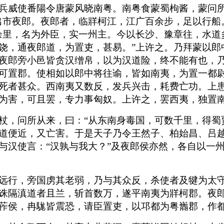
兵威使番陽令唐蒙风晓南粤。南粤食蒙蜀枸酱，蒙问所
出市夜郎。夜郎者，临牂柯江，江广百余步，足以行船
余里，名为外臣，实一州主。今以长沙、豫章往，水道
饶，通夜郎道，为置吏，甚易。”上许之。乃拜蒙以郎
夜郎旁小邑皆贪汉缯帛，以为汉道险，终不能有也，
可置郡。使相如以郎中将往谕，皆如南夷，为置一都
死者甚众。西南夷又数反，发兵兴击，耗费亡功。上
为害，可且罢，专力事匈奴。上许之，罢西夷，独置
杖，问所从来，曰：“从东南身毒国，可数千里，得蜀
道便近，又亡害。于是天子乃令王然子、柏始昌、吕
与汉使言：“汉孰与我大？”及夜郎侯亦然，各自以一
远行，旁国虏其老弱，乃与其众反，杀使者及犍为太
诛隔滇道者且兰，斩首数万，遂平南夷为牂柯郡。夜
莋侯，冉駹皆震恐，请臣置吏，以邛都为粤巂郡，作