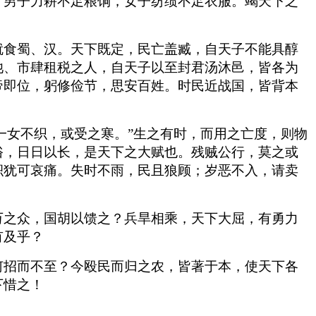
。男子力耕不足粮饷，女子纺绩不足衣服。竭天下之
就食蜀、汉。天下既定，民亡盖臧，自天子不能具醇
池、市肆租税之人，自天子以至封君汤沐邑，皆各为
帝即位，躬修俭节，思安百姓。时民近战国，皆背本
一女不织，或受之寒。”生之有时，而用之亡度，则物
俗，日日以长，是天下之大赋也。残贼公行，莫之或
积犹可哀痛。失时不雨，民且狼顾；岁恶不入，请卖
万之众，国胡以馈之？兵旱相乘，天下大屈，有勇力
有及乎？
何招而不至？今殴民而归之农，皆著于本，使天下各
下惜之！