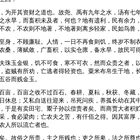
，为开其资财之道也。故尧、禹有九年之水，汤有七
之水旱，而畜积未及者，何也？地有遗利，民有余力
不农，不农则不地著，不地著则离乡轻家，民如鸟兽
至身，不顾廉耻。人情，一日不再食则饥，终岁不制
农桑，薄赋敛，广畜积，以实仓廪，备水旱，故民可
夫珠玉金银，饥不可食，寒不可衣，然而众贵之者，
，盗贼有所劝，亡逃者得轻资也。粟米布帛生于地，
五谷而贱金玉。
百亩，百亩之收不过百石。春耕、夏耘，秋获、冬藏
日休息；又私自送往迎来，吊死问疾，养孤长幼在其
，于是有卖田宅、鬻子孙以偿责者矣。而商贾大者积
采，食必梁肉；亡农夫之苦，有仟佰之得。因其富厚
农人所以流亡者也。
矣。故俗之所贵，主之所贱也；吏之所卑，法之所尊