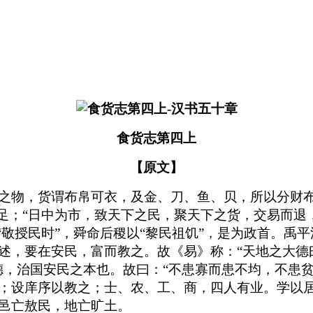
食货志第四上
【原文】
之物，货谓布帛可衣，及金、刀、鱼、贝，所以分财
食足；“日中为市，致天下之民，聚天下之货，交易而退
“敬授民时”，舜命后稷以“黎民祖饥”，是为政首。禹
述，要在安民，富而教之。故《易》称：“天地之大德
德，治国安民之本也。故曰：“不患寡而患不均，不患
；设庠序以教之；士、农、工、商，四人有业。学以
邑亡敖民，地亡旷土。