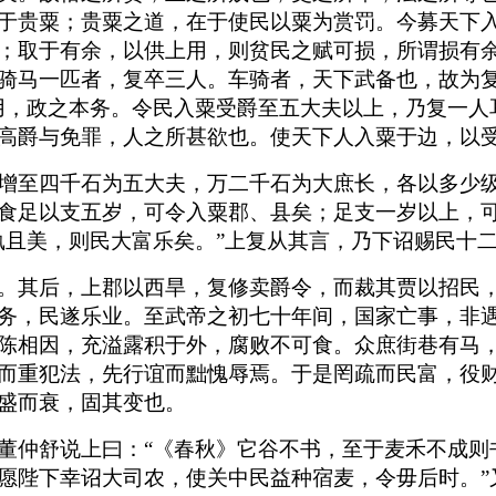
于贵粟；贵粟之道，在于使民以粟为赏罚。今募天下
；取于有余，以供上用，则贫民之赋可损，所谓损有
骑马一匹者，复卒三人。车骑者，天下武备也，故为复
用，政之本务。令民入粟受爵至五大夫以上，乃复一人
高爵与免罪，人之所甚欲也。使天下人入粟于边，以
增至四千石为五大夫，万二千石为大庶长，各以多少级
食足以支五岁，可令入粟郡、县矣；足支一岁以上，
孰且美，则民大富乐矣。”上复从其言，乃下诏赐民十
。其后，上郡以西旱，复修卖爵令，而裁其贾以招民
务，民遂乐业。至武帝之初七十年间，国家亡事，非
陈相因，充溢露积于外，腐败不可食。众庶街巷有马
而重犯法，先行谊而黜愧辱焉。于是罔疏而民富，役
盛而衰，固其变也。
董仲舒说上曰：“《春秋》它谷不书，至于麦禾不成则
愿陛下幸诏大司农，使关中民益种宿麦，令毋后时。”