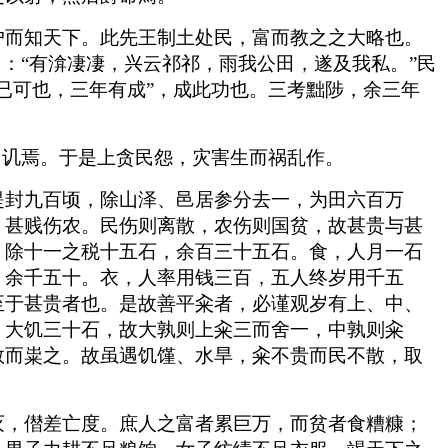
户而知天下。此先王制土处民，富而教之之大略也。
：“有渰凄凄，兴云祁祁，雨我公田，遂及我私。”民
已可也，三年有成”，成此功也。三考黜陟，余三年
》讥焉。于是上贪民怨，灾害生而祸乱作。
提封九百顷，除山泽、邑居参分去一，为田六百万
，甚贱伤农。民伤则离散，农伤则国贫，故甚贵与甚
，除十一之税十五石，余百三十五石。食，人月一石
，余千五十。衣，人率用钱三百，五人终岁用千五
至于甚贵者也。是故善平籴者，必谨观岁有上、中、
，大饥三十石，故大孰则上籴三而舍一，中孰则籴
敛而粜之。故虽遇饥馑、水旱，籴不贵而民不散，取
灭，僣差亡度。庶人之富者累巨万，而贫者食糟糠；