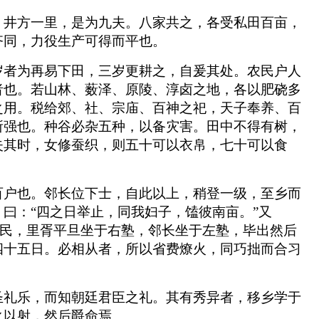
，井方一里，是为九夫。八家共之，各受私田百亩，
齐同，力役生产可得而平也。
岁者为再易下田，三岁更耕之，自爰其处。农民户人
者也。若山林、薮泽、原陵、淳卤之地，各以肥硗多
之用。税给郊、社、宗庙、百神之祀，天子奉养、百
所强也。种谷必杂五种，以备灾害。田中不得有树，
失其时，女修蚕织，则五十可以衣帛，七十可以食
百户也。邻长位下士，自此以上，稍登一级，至乡而
曰：“四之日举止，同我妇子，馌彼南亩。”又
出民，里胥平旦坐于右塾，邻长坐于左塾，毕出然后
四十五日。必相从者，所以省费燎火，同巧拙而合习
圣礼乐，而知朝廷君臣之礼。其有秀异者，移乡学于
之以射，然后爵命焉。