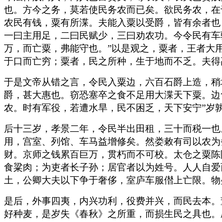
也。方今之务，莫若使民务农而已矣。欲民务农，在
农民有钱，粟有所渫。夫能入粟以受爵，皆有余者也
一曰主用足，二曰民赋少，三曰劝农功。今令民有车
万，而亡粟，弗能守也。”以是观之，粟者，王者大
于口而亡穷；粟者，民之所种，生于地而不乏。夫得
于是文帝从错之言，令民入粟边，六百石爵上造，稍
爵，甚大惠也。窃恐塞卒之食不足用大渫天下粟。边
农。时有军役，若遭水旱，民不困乏，天下安宁”岁
后十三岁，孝景二年，令民半出田租，三十而税一也
用，宫室、列馆、车马益增修矣。然娄敕有司以农为
财。京师之钱累百巨万，贯朽而不可校。太仓之粟陈
食粱肉；为吏者长子孙；居官者以为姓号。人人自爱
土，公卿大夫以下争于奢侈，室庐车服僣上亡限。物
是后，外事四夷，内兴功利，役费并兴，而民去本。
好种麦，是岁失《春秋》之所重，而损生民之具也。