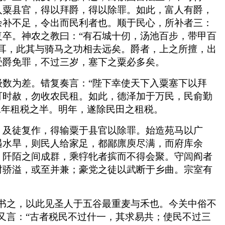
入粟县官，得以拜爵，得以除罪。如此，富人有爵，
余补不足，令出而民利者也。顺于民心，所补者三：
卒。神农之教曰：“有石城十仞，汤池百步，带甲百
耳，此其与骑马之功相去远矣。爵者，上之所擅，出
受爵免罪，不过三岁，塞下之粟必多矣。
数为差。错复奏言：“陛下幸使天下入粟塞下以拜
可时赦，勿收农民租。如此，德泽加于万民，民俞勤
二年租税之半。明年，遂除民田之租税。
，及徒复作，得输粟于县官以除罪。始造苑马以广
遇水旱，则民人给家足，都鄙廪庾尽满，而府库余
，阡陌之间成群，乘牸牝者摈而不得会聚。守闾阎者
财骄溢，或至并兼；豪党之徒以武断于乡曲。宗室有
书之，以此见圣人于五谷最重麦与禾也。今关中俗不
又言：“古者税民不过什一，其求易共；使民不过三