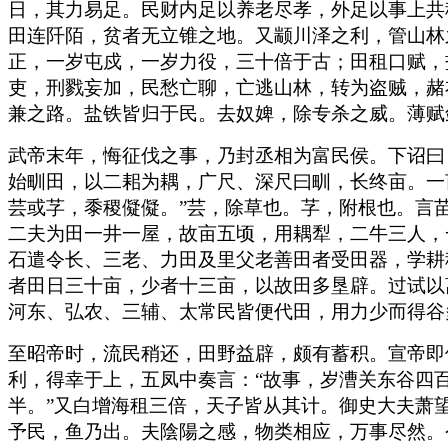
日，其力易足。民财内足以养老尽孝，外足以事上共
田连阡陌，贫者无立锥之地。又颛川泽之利，管山林
正，一岁屯戍，一岁力役，三十倍于古；田租口赋，
吏，刑戮妄加，民愁亡聊，亡逃山林，转为盗贼，赭
兼之路。盐铁皆归于民。去奴婢，除专杀之威。薄赋
武帝末年，悔征伐之事，乃封丞相为富民侯。下诏曰
始甽田，以二耜为耦，广尺、深尺曰甽，长终亩。一
芸或芓，黍稷儗儗。”芸，除草也。芓，附根也。言
二夫为田一井一屋，故亩五顷，用耦犁，二牛三人，
石遣令长、三老、力田及里父老善田者受田器，学耕
者田日三十亩，少者十三亩，以故田多垦辟。过试以
河东、弘农、三辅、太常民皆便代田，用力少而得谷
至昭帝时，流民稍还，田野益辟，颇有蓄积。宣帝即
利，得幸于上，五凤中奏言：“故事，岁漕关东谷四
半。”又白增海租三倍，天子皆从其计。御史大夫萧
予民，鱼乃出。夫陰陽之感，物类相应，万事尽然。