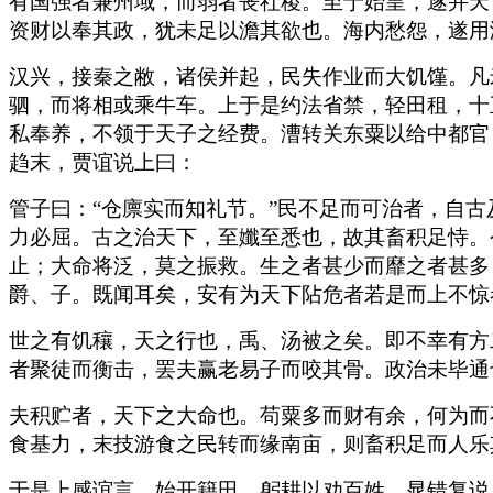
有国强者兼州域，而弱者丧社稷。至于始皇，遂并天
资财以奉其政，犹未足以澹其欲也。海内愁怨，遂用
汉兴，接秦之敝，诸侯并起，民失作业而大饥馑。凡
驷，而将相或乘牛车。上于是约法省禁，轻田租，十
私奉养，不领于天子之经费。漕转关东粟以给中都官
趋末，贾谊说上曰：
管子曰：“仓廪实而知礼节。”民不足而可治者，自
力必屈。古之治天下，至孅至悉也，故其畜积足恃。
止；大命将泛，莫之振救。生之者甚少而靡之者甚多
爵、子。既闻耳矣，安有为天下阽危者若是而上不惊
世之有饥穰，天之行也，禹、汤被之矣。即不幸有方
者聚徒而衡击，罢夫赢老易子而咬其骨。政治未毕通
夫积贮者，天下之大命也。苟粟多而财有余，何为而
食基力，末技游食之民转而缘南亩，则畜积足而人乐
于是上感谊言，始开籍田，躬耕以劝百姓。晁错复说