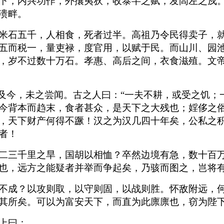
下，内兴功作，外攘夷狄，收泰半之赋，发闾左之戍
溃畔。
米石五千，人相食，死者过半。高祖乃令民得卖子，
五而税一，量吏禄，度官用，以赋于民。而山川、园
，岁不过数十万石。孝惠、高后之间，衣食滋殖。文
古及今，未之尝闻。古之人曰：“一夫不耕，或受之饥；
今背本而趋末，食者甚众，是天下之大残也；婬侈之
，天下财产何得不蹶！汉之为汉几四十年矣，公私之
者！
二三千里之旱，国胡以相恤？卒然边境有急，数十百
也，远方之能疑者并举而争起矣，乃骇而图之，岂将
不成？以攻则取，以守则固，以战则胜。怀敌附远，
其所矣。可以为富安天下，而直为此廪廪也，窃为陛
上曰：