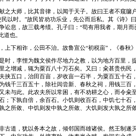
献之大师，比其音律，以闻于天子。故曰王者不窥牖
使民以时。”故民皆劝功乐业，先公而后私。其《诗》曰
争讼息，故三载考绩。孔子曰：“苟有用我者，期月而
此道也。
，上下相诈，公田不治。故鲁宣公“初税亩”，《春秋
是时，李悝为魏文侯作尽地力之教，以为地方百里，
里之增减，辄为粟百八十万石矣。又曰：籴甚贵伤民
夫挟五口，治田百亩，岁收亩一石半，为粟百五十石
为钱千三百五十，除社闾尝新、春秋之祠，用钱三百
又未与此。此农夫所以常困，有不劝耕之心，而令籴
石；下孰自倍，余百石。小饥则收百石，中饥七十石
孰之所敛、中饥则发中孰之所敛、大饥则发大孰之所
非古道，犹以务本之故，倾邻国而雄诸侯。然王制遂