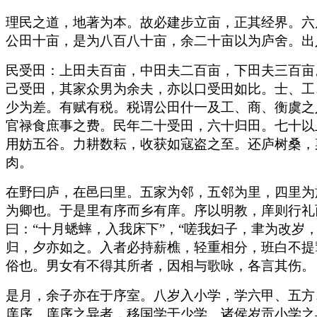
理民之道，地著为本。故必建步立亩，正其经界。六
公田十亩，是为八百八十亩，余二十亩以为庐舍。出
民受田：上田夫百亩，中田夫二百亩，下田夫三百亩
己受田，其家众男为余夫，亦以口受田如比。士、工
少为差。有赋有税。税谓公田什一及工、商、衡虞之
官禄食庶事之费。民年二十受田，六十归田。七十以
用妨五谷。力耕数耘，收获如寇盗之至。还庐树桑，
肉。
在野曰庐，在邑曰里。五家为邻，五邻为里，四里为
为卿也。于是里有序而乡有庠。序以明教，庠则行礼
曰：“十月蟋蟀，入我床下”，“嗟我妇子，聿为改
归，夕亦如之。入者必持薪樵，轻重相分，班白不提
俗也。男女有不得其所者，因相与歌咏，各言其伤。
是月，余子亦在于序室。八岁入小学，学六甲、五方
庠序。庠序之异者，移国学于少学。诸侯岁贡小学之