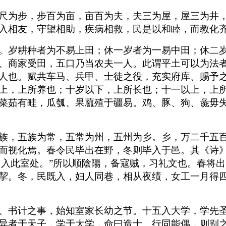
尺为步，步百为亩，亩百为夫，夫三为屋，屋三为井
入相友，守望相助，疾病相救，民是以和睦，而教化
。岁耕种者为不易上田；休一岁者为一易中田；休二
、商家受田，五口乃当农夫一人。此谓平土可以为法
人也。赋共车马、兵甲、士徒之役，充实府库、赐予
上，上所养也；十岁以下，上所长也；十一以上，上
菜茹有畦，瓜瓠、果蓏殖于疆易。鸡、豚、狗、彘毋
族，五族为常，五常为州，五州为乡。乡，万二千五
而视化焉。春令民毕出在野，冬则毕入于邑。其《诗》
岁，入此室处。”所以顺陰陽，备寇贼，习礼文也。春将
挈。冬，民既入，妇人同巷，相从夜绩，女工一月得
、书计之事，始知室家长幼之节。十五入大学，学先
异者于天子，学于大学，命曰造士。行同能偶，则别