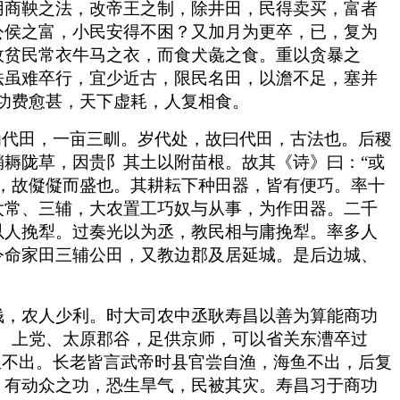
用商鞅之法，改帝王之制，除井田，民得卖买，富者
公侯之富，小民安得不困？又加月为更卒，已，复为
故贫民常衣牛马之衣，而食犬彘之食。重以贪暴之
法虽难卒行，宜少近古，限民名田，以澹不足，塞并
功费愈甚，天下虚耗，人复相食。
为代田，一亩三甽。岁代处，故曰代田，古法也。后稷
耨陇草，因贵阝其土以附苗根。故其《诗》曰：“或
，故儗儗而盛也。其耕耘下种田器，皆有便巧。率十
太常、三辅，大农置工巧奴与从事，为作田器。二千
以人挽犁。过奏光以为丞，教民相与庸挽犁。率多人
令命家田三辅公田，又教边郡及居延城。是后边城、
钱，农人少利。时大司农中丞耿寿昌以善为算能商功
、上党、太原郡谷，足供京师，可以省关东漕卒过
鱼不出。长老皆言武帝时县官尝自渔，海鱼不出，后复
，有动众之功，恐生旱气，民被其灾。寿昌习于商功