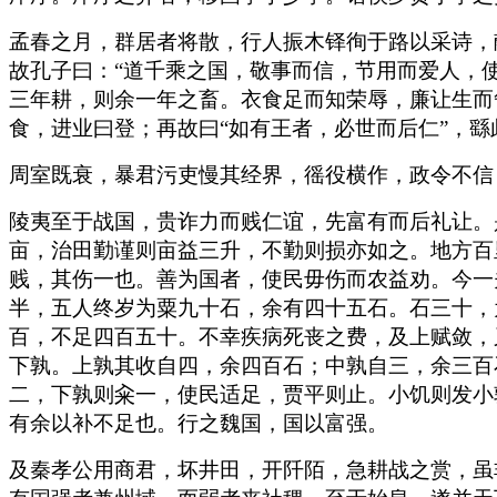
孟春之月，群居者将散，行人振木铎徇于路以采诗，
故孔子曰：“道千乘之国，敬事而信，节用而爱人，
三年耕，则余一年之畜。衣食足而知荣辱，廉让生而
食，进业曰登；再故曰“如有王者，必世而后仁”，繇
周室既衰，暴君污吏慢其经界，徭役横作，政令不信
陵夷至于战国，贵诈力而贱仁谊，先富有而后礼让。
亩，治田勤谨则亩益三升，不勤则损亦如之。地方百
贱，其伤一也。善为国者，使民毋伤而农益劝。今一
半，五人终岁为粟九十石，余有四十五石。石三十，
百，不足四百五十。不幸疾病死丧之费，及上赋敛，
下孰。上孰其收自四，余四百石；中孰自三，余三百
二，下孰则籴一，使民适足，贾平则止。小饥则发小
有余以补不足也。行之魏国，国以富强。
及秦孝公用商君，坏井田，开阡陌，急耕战之赏，虽