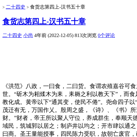
二十四史
食货志第四上-汉书五十章
>
>
食货志第四上-汉书五十章
二十四史
小尚
4年前 (2022-12-05)
813次浏览
0个评论
《洪范》八政，一曰食，二曰货。食谓农殖嘉谷可食
世。“斫木为耜煣木为耒，耒耨之利以教天下”，而
教化成。黄帝以下“通其变，使民不倦”。尧命四子以
茂迁有无，万国作乂。殷周之盛，《诗》、《书》所
财。”财者，帝王所以聚人守位，养成群生，奉顺天
域民，筑城郭以居之；制庐井以均之；开市肆以通之
曰商。圣王量能授事，四民陈力受职，故朝亡废官，