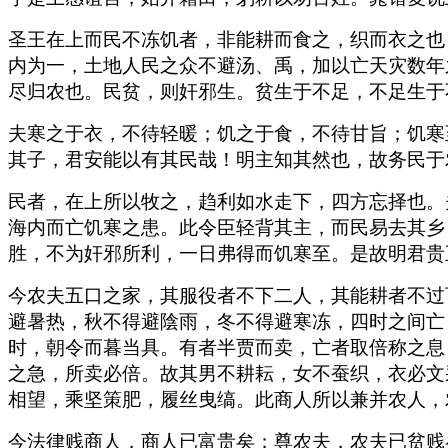
圣王在上而民不冻饥者，非能耕而食之，织而衣之也
内为一，土地人民之众不避汤、禹，加以亡天灾数年
尽归农也。民贫，则奸邪生。贫生于不足，不足生于
夫寒之于衣，不待轻暖；饥之于食，不待甘旨；饥寒
其子，君安能以有其民哉！明主知其然也，故务民于
民者，在上所以牧之，趋利如水走下，四方忘择也。
海内而亡饥寒之患。此令臣轻背其主，而民易去其乡
胜，不为奸邪所利，一日弗得而饥寒至。是故明君贵
今农夫五口之家，其服役者不下二人，其能耕者不过
避暑热，秋不得避陰雨，冬不得避寒冻，四时之间亡
时，朝令而暮当具。有者半贾而卖，亡者取倍称之息
之急，所卖必倍。故其男不耕耘，女不蚕织，衣必文
相望，乘坚策肥，履丝曳缟。此商人所以兼并农人，
今法律贱商人，商人已富贵矣；尊农夫，农夫已贫贱