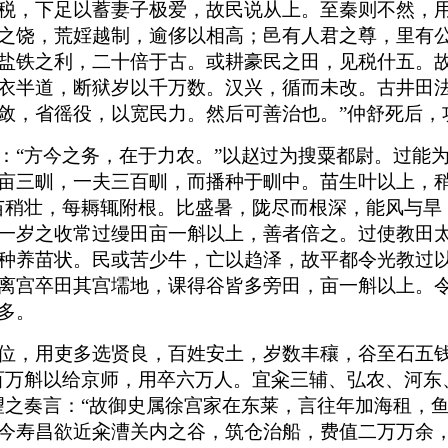
税，下足以蓄妻子极爱，故民说从上。至秦则不然，
之饶，荒婬越制，逾侈以相高；邑有人君之尊，里有
盐铁之利，二十倍于古。或耕豪民之田，见税什五。
衣半道，断狱岁以千万数。汉兴，循而未改。古井田
敛，省徭役，以宽民力。然后可善治也。”仲舒死后，
：“方今之务，在于力农。”以赵过为搜粟都尉。过能
亩三甽，一夫三百甽，而播种于甽中。苗生叶以上，稍
苗稍壮，每耨辄附根。比盛暑，陇尽而根深，能风与旱
一岁之收常过缦田亩一斛以上，善者倍之。过使教田
种养苗状。民或苦少牛，亡以趋泽，故平都令光教过
离宫卒田其宫壖地，课得谷皆多旁田，亩一斛以上。
多。
位，用吏多选贤良，百姓安土，岁数丰穰，谷至石五
百万斛以给京师，用卒六万人。宜籴三辅、弘农、河东
望之奏言：“故御史属徐宫家在东莱，言往年加海租，
今寿昌欲近籴漕关内之谷，筑仓治船，费值二万万余