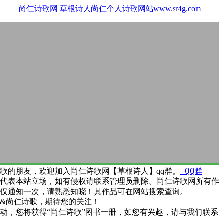
尚仁诗歌网
草根诗人尚仁个人诗歌网站www.sr4g.com
QQ群
歌的朋友，欢迎加入尚仁诗歌网【草根诗人】qq群。
代表本站立场，如有侵权请联系管理员删除。尚仁诗歌网所有作
仅通知一次，请熟悉知晓！其作品可在网站搜索查询。
&尚仁诗歌，期待您的关注！
动，您将获得“尚仁诗歌”图书一册，如您有兴趣，请与我们联