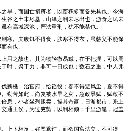
年之旱，而国亡捐瘠者，以畜积多而备先具也。今海
，生谷之土未尽垦，山泽之利未尽出也，游食之民未
，虽有高城深池，严法重刑，犹不能禁也。
衣则寒。夫腹饥不得食，肤寒不得衣，虽慈父不能保
得而有也。
以上用之故也。其为物轻微易臧，在于把握，可以周
长于时，聚于力，非可一日成也；数石之重，中人弗
，伐薪樵，治官府，给徭役；春不得避风尘，夏不得
中。勤苦如此，尚复被水旱之灾，急政暴赋，赋敛不
贮倍息，小者坐列贩卖，操其奇赢，日游都市，乘上
，交通王侯，为过吏势，以利相倾；千里游遨，冠盖
也。上下相反，好恶乖迕，而欲国富法立，不可得