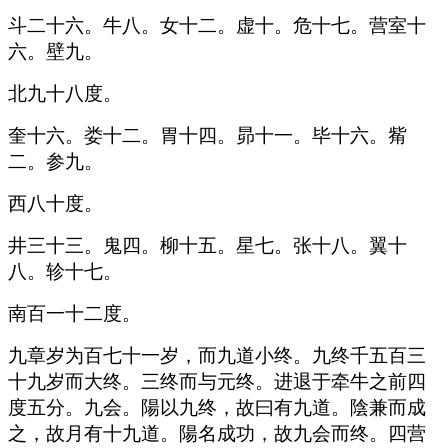
斗二十六。牛八。女十二。虚十。危十七。营室十
六。壁九。
北九十八度。
奎十六。娄十二。胃十四。昴十一。毕十六。觜
二。参九。
西八十度。
井三十三。鬼四。柳十五。星七。张十八。翼十
八。轸十七。
南百一十二度。
九章岁为百七十一岁，而九道小终。九终千五百三
十九岁而大终。三终而与元终。进退于牵牛之前四
度五分。九会。陽以九终，故曰有九道。陰兼而成
之，故月有十九道。陽名成功，故九会而终。四营