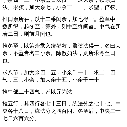
法。求弦，加大余七，小余三十一。求望，倍弦。
推闰余所在，以十二乘闰余，加七得一。盈章中，
数所得，起冬至，算外，则中至终闰盈。中气在朔
若二日，则前月闰也。
推冬至，以策余乘入统岁数，盈弦法得一，名曰大
余，不盈者名曰小余。除数如法，则所求冬至日
也。
求八节，加大余四十五，小余千一十。求二十四
气，三其小余，加大余十五，小余千一十。
推中部二十四气，皆以元为法。
推五行，其四行各七十三日，统法分之七十七。中
央各十八日，统法分之四百四。冬至后，中央二十
七日六百六分。