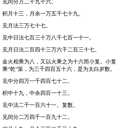
见闰分万二千九十六。
积月十三，月余一万五千七十九。
见月法三万七十七。
见中日法七百三十万八千七百一十一。
见月日法二百四十三万六千二百三十七。
金火相乘为八，又以火乘之为十六而小复。小复
乘“乾”策，为三千四百五十六，是为太白岁数。
见中分四万一千四百七十二。
积中十九，中余四百一十三。
见中法二千一百六十一。复数。
见闰分二万四千一百九十二。