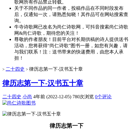
歌网所有作品禁止转载。
关于不同作品的同一作者，投稿作品在不同时段发布
后，仅通知一次，请熟悉知晓！其作品可在网站搜索查
询。
牛寺诗歌网已改名为尚仁诗歌网，可抖音搜索尚仁诗歌
网&尚仁诗歌，期待您的关注！
尊敬的作者朋友！目前平台对长期供稿的诗人提供送书
活动，您将获得“尚仁诗歌”图书一册，如您有兴趣，请
与我们联系！注：送书带来的快递费用，由您本人承
担！
二十四史
律历志第一下-汉书五十章
>
>
律历志第一下-汉书五十章
二十四史
小尚
4年前 (2022-12-05)
780次浏览
0个评论
律历志第一下