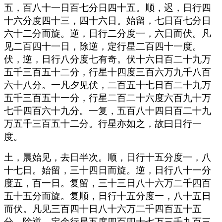
五，百八十一日百七分日四十五。顺，迟，日行四
十六分度四十三，四十六日。始留，七日百七分日
六十二分而旋。逆，日行二分度一，六日而伏。凡
见二百四十一日，除逆，定行星二百四十一度。
伏，逆，日行八分度七有奇。伏十六日百二十九万
五千三百五十二分，行星十四度三百六万九千八百
六十八分。一凡夕见伏，二百五十七日百二十九万
五千三百五十一分，行星二百二十六度六百九十万
七千四百六十九分。一复，五百八十四日百二十九
万五千三百五十二分。行星亦如之，故曰日行一
度。
土，晨始见，去日半次。顺，日行十五分度一，八
十七日。始留，三十四日而旋。逆，日行八十一分
度五，百一日。复留，三十三日八十六万二千四百
五十五分而旋。复顺，日行十五分度一，八十五日
而伏。凡见三百四十日八十六万二千四百五十五
分，除逆，定余行星五度四百四十七万三千九百三