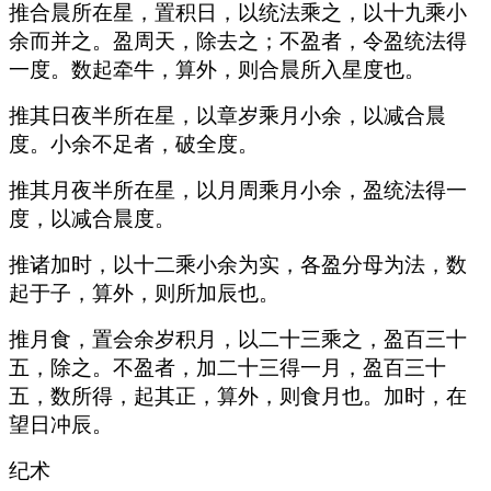
推合晨所在星，置积日，以统法乘之，以十九乘小
余而并之。盈周天，除去之；不盈者，令盈统法得
一度。数起牵牛，算外，则合晨所入星度也。
推其日夜半所在星，以章岁乘月小余，以减合晨
度。小余不足者，破全度。
推其月夜半所在星，以月周乘月小余，盈统法得一
度，以减合晨度。
推诸加时，以十二乘小余为实，各盈分母为法，数
起于子，算外，则所加辰也。
推月食，置会余岁积月，以二十三乘之，盈百三十
五，除之。不盈者，加二十三得一月，盈百三十
五，数所得，起其正，算外，则食月也。加时，在
望日冲辰。
纪术