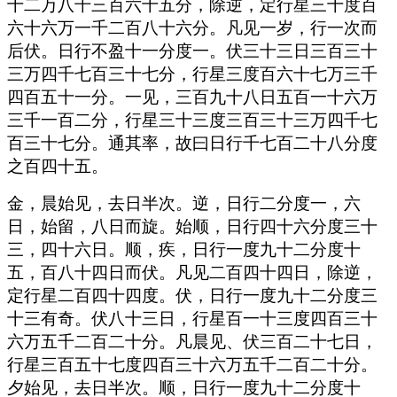
十二万八千三百六十五分，除逆，定行星三十度百
六十六万一千二百八十六分。凡见一岁，行一次而
后伏。日行不盈十一分度一。伏三十三日三百三十
三万四千七百三十七分，行星三度百六十七万三千
四百五十一分。一见，三百九十八日五百一十六万
三千一百二分，行星三十三度三百三十三万四千七
百三十七分。通其率，故曰日行千七百二十八分度
之百四十五。
金，晨始见，去日半次。逆，日行二分度一，六
日，始留，八日而旋。始顺，日行四十六分度三十
三，四十六日。顺，疾，日行一度九十二分度十
五，百八十四日而伏。凡见二百四十四日，除逆，
定行星二百四十四度。伏，日行一度九十二分度三
十三有奇。伏八十三日，行星百一十三度四百三十
六万五千二百二十分。凡晨见、伏三百二十七日，
行星三百五十七度四百三十六万五千二百二十分。
夕始见，去日半次。顺，日行一度九十二分度十