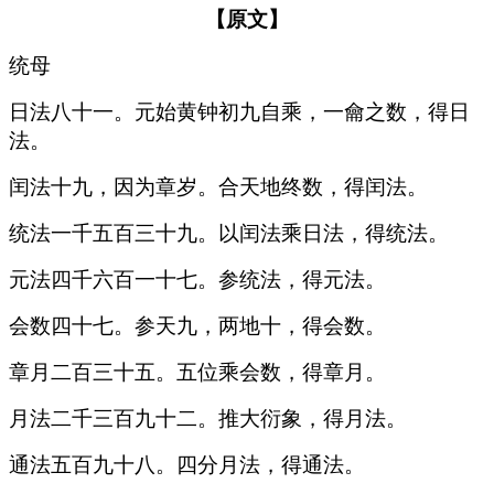
【原文】
统母
日法八十一。元始黄钟初九自乘，一龠之数，得日
法。
闰法十九，因为章岁。合天地终数，得闰法。
统法一千五百三十九。以闰法乘日法，得统法。
元法四千六百一十七。参统法，得元法。
会数四十七。参天九，两地十，得会数。
章月二百三十五。五位乘会数，得章月。
月法二千三百九十二。推大衍象，得月法。
通法五百九十八。四分月法，得通法。