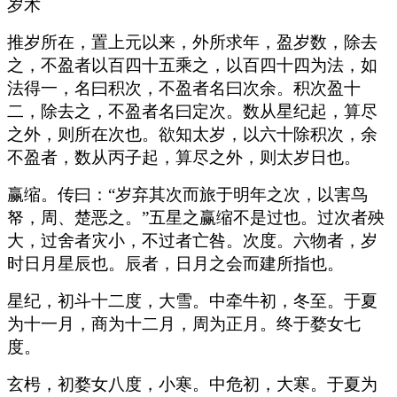
岁术
推岁所在，置上元以来，外所求年，盈岁数，除去
之，不盈者以百四十五乘之，以百四十四为法，如
法得一，名曰积次，不盈者名曰次余。积次盈十
二，除去之，不盈者名曰定次。数从星纪起，算尽
之外，则所在次也。欲知太岁，以六十除积次，余
不盈者，数从丙子起，算尽之外，则太岁日也。
赢缩。传曰：“岁弃其次而旅于明年之次，以害鸟
帑，周、楚恶之。”五星之赢缩不是过也。过次者殃
大，过舍者灾小，不过者亡咎。次度。六物者，岁
时日月星辰也。辰者，日月之会而建所指也。
星纪，初斗十二度，大雪。中牵牛初，冬至。于夏
为十一月，商为十二月，周为正月。终于婺女七
度。
玄枵，初婺女八度，小寒。中危初，大寒。于夏为