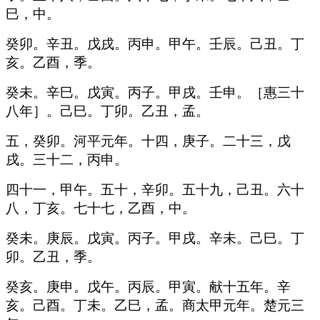
巳，中。
癸卯。辛丑。戊戌。丙申。甲午。壬辰。己丑。丁
亥。乙酉，季。
癸未。辛巳。戊寅。丙子。甲戌。壬申。［惠三十
八年］。己巳。丁卯。乙丑，孟。
五，癸卯。河平元年。十四，庚子。二十三，戊
戌。三十二，丙申。
四十一，甲午。五十，辛卯。五十九，己丑。六十
八，丁亥。七十七，乙酉，中。
癸未。庚辰。戊寅。丙子。甲戌。辛未。己巳。丁
卯。乙丑，季。
癸亥。庚申。戊午。丙辰。甲寅。献十五年。辛
亥。己酉。丁未。乙巳，孟。商太甲元年。楚元三