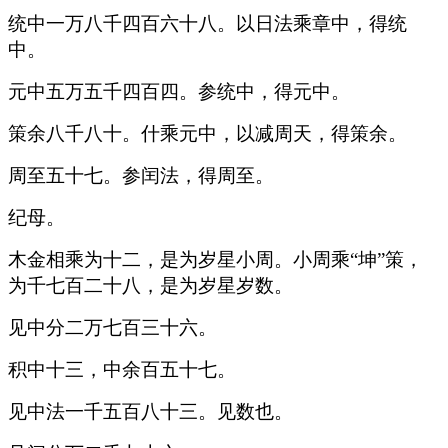
统中一万八千四百六十八。以日法乘章中，得统
中。
元中五万五千四百四。参统中，得元中。
策余八千八十。什乘元中，以减周天，得策余。
周至五十七。参闰法，得周至。
纪母。
木金相乘为十二，是为岁星小周。小周乘“坤”策，
为千七百二十八，是为岁星岁数。
见中分二万七百三十六。
积中十三，中余百五十七。
见中法一千五百八十三。见数也。