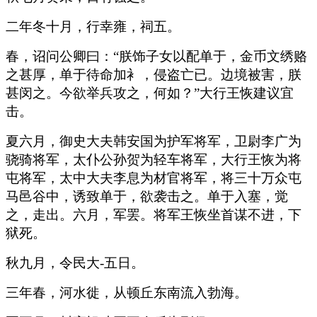
二年冬十月，行幸雍，祠五。
春，诏问公卿曰：“朕饰子女以配单于，金币文绣赂
之甚厚，单于待命加衤，侵盗亡已。边境被害，朕
甚闵之。今欲举兵攻之，何如？”大行王恢建议宜
击。
夏六月，御史大夫韩安国为护军将军，卫尉李广为
骁骑将军，太仆公孙贺为轻车将军，大行王恢为将
屯将军，太中大夫李息为材官将军，将三十万众屯
马邑谷中，诱致单于，欲袭击之。单于入塞，觉
之，走出。六月，军罢。将军王恢坐首谋不进，下
狱死。
秋九月，令民大-五日。
三年春，河水徙，从顿丘东南流入勃海。