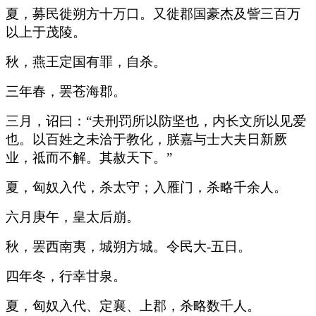
夏，募民徙朔方十万口。又徙郡国豪杰及訾三百万
以上于茂陵。
秋，燕王定国有罪，自杀。
三年春，罢苍海郡。
三月，诏曰：“夫刑罚所以防坚也，内长文所以见爱
也。以百姓之未洽于教化，朕嘉与士大夫日新厥
业，祗而不解。其赦天下。”
夏，匈奴入代，杀太守；入雁门，杀略千余人。
六月庚午，皇太后崩。
秋，罢西南夷，城朔方城。令民大-五日。
四年冬，行幸甘泉。
夏，匈奴入代、定襄、上郡，杀略数千人。