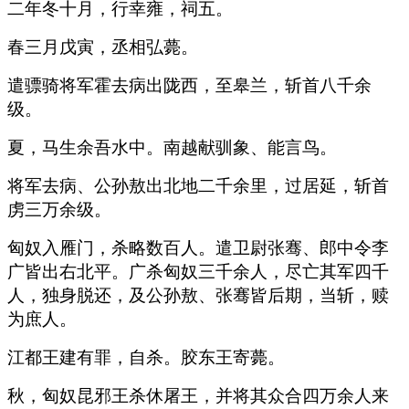
二年冬十月，行幸雍，祠五。
春三月戊寅，丞相弘薨。
遣骠骑将军霍去病出陇西，至皋兰，斩首八千余
级。
夏，马生余吾水中。南越献驯象、能言鸟。
将军去病、公孙敖出北地二千余里，过居延，斩首
虏三万余级。
匈奴入雁门，杀略数百人。遣卫尉张骞、郎中令李
广皆出右北平。广杀匈奴三千余人，尽亡其军四千
人，独身脱还，及公孙敖、张骞皆后期，当斩，赎
为庶人。
江都王建有罪，自杀。胶东王寄薨。
秋，匈奴昆邪王杀休屠王，并将其众合四万余人来