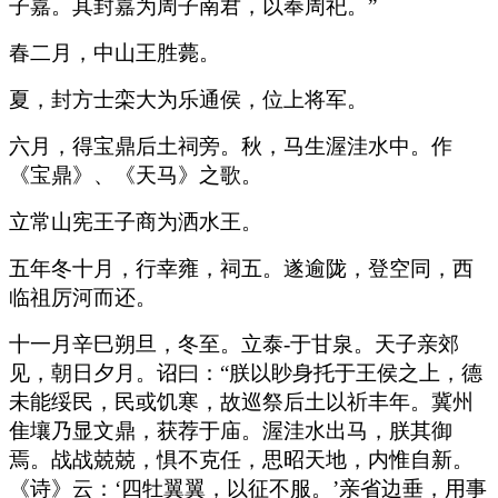
子嘉。其封嘉为周子南君，以奉周祀。”
春二月，中山王胜薨。
夏，封方士栾大为乐通侯，位上将军。
六月，得宝鼎后土祠旁。秋，马生渥洼水中。作
《宝鼎》、《天马》之歌。
立常山宪王子商为洒水王。
五年冬十月，行幸雍，祠五。遂逾陇，登空同，西
临祖厉河而还。
十一月辛巳朔旦，冬至。立泰-于甘泉。天子亲郊
见，朝日夕月。诏曰：“朕以眇身托于王侯之上，德
未能绥民，民或饥寒，故巡祭后土以祈丰年。冀州
隹壤乃显文鼎，获荐于庙。渥洼水出马，朕其御
焉。战战兢兢，惧不克任，思昭天地，内惟自新。
《诗》云：‘四牡翼翼，以征不服。’亲省边垂，用事