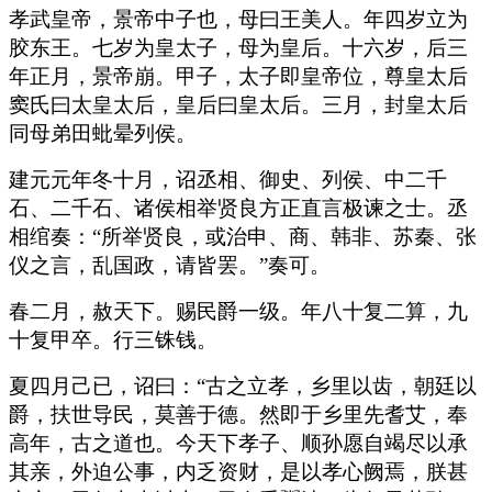
孝武皇帝，景帝中子也，母曰王美人。年四岁立为
胶东王。七岁为皇太子，母为皇后。十六岁，后三
年正月，景帝崩。甲子，太子即皇帝位，尊皇太后
窦氏曰太皇太后，皇后曰皇太后。三月，封皇太后
同母弟田蚍晕列侯。
建元元年冬十月，诏丞相、御史、列侯、中二千
石、二千石、诸侯相举贤良方正直言极谏之士。丞
相绾奏：“所举贤良，或治申、商、韩非、苏秦、张
仪之言，乱国政，请皆罢。”奏可。
春二月，赦天下。赐民爵一级。年八十复二算，九
十复甲卒。行三铢钱。
夏四月己已，诏曰：“古之立孝，乡里以齿，朝廷以
爵，扶世导民，莫善于德。然即于乡里先耆艾，奉
高年，古之道也。今天下孝子、顺孙愿自竭尽以承
其亲，外迫公事，内乏资财，是以孝心阙焉，朕甚