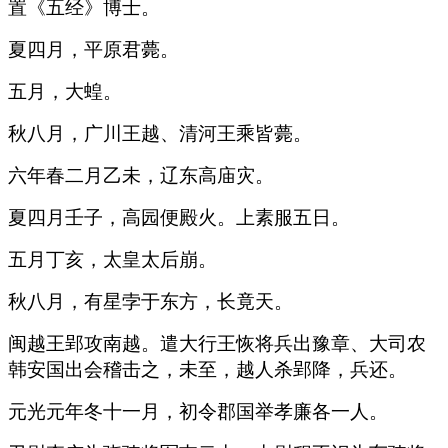
置《五经》博士。
夏四月，平原君薨。
五月，大蝗。
秋八月，广川王越、清河王乘皆薨。
六年春二月乙未，辽东高庙灾。
夏四月壬子，高园便殿火。上素服五日。
五月丁亥，太皇太后崩。
秋八月，有星孛于东方，长竟天。
闽越王郢攻南越。遣大行王恢将兵出豫章、大司农
韩安国出会稽击之，未至，越人杀郢降，兵还。
元光元年冬十一月，初令郡国举孝廉各一人。