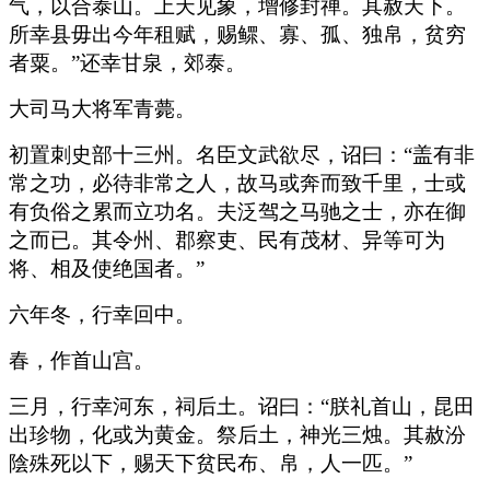
气，以合泰山。上天见象，增修封禅。其赦天下。
所幸县毋出今年租赋，赐鳏、寡、孤、独帛，贫穷
者粟。”还幸甘泉，郊泰。
大司马大将军青薨。
初置刺史部十三州。名臣文武欲尽，诏曰：“盖有非
常之功，必待非常之人，故马或奔而致千里，士或
有负俗之累而立功名。夫泛驾之马驰之士，亦在御
之而已。其令州、郡察吏、民有茂材、异等可为
将、相及使绝国者。”
六年冬，行幸回中。
春，作首山宫。
三月，行幸河东，祠后土。诏曰：“朕礼首山，昆田
出珍物，化或为黄金。祭后土，神光三烛。其赦汾
陰殊死以下，赐天下贫民布、帛，人一匹。”