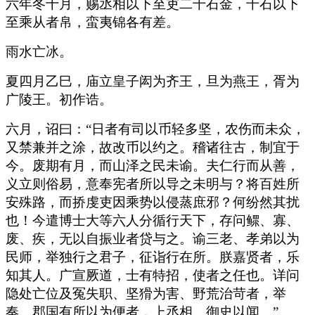
六年冬十月，赐丞相以下至吏二千石金，千石以下
至乘从者帛，蛮夷锦各有差。
雨水亡冰。
夏四月乙巳，庙立皇子闳为齐王，旦为燕王，胥为
广陵王。初作诰。
六月，诏曰：“日者有司以币轻多坚，农伤而未众，
又禁兼并之涂，故改币以约之。稽诸往古，制宜于
今。废期有月，而山泽之民未谕。夫仁行而从善，
义立则俗易，意奉宪者所以导之未明与？将百姓所
安殊路，而挢虔吏因乘势以侵蒸庶邪？何纷然其扰
也！今遣博士大等六人分循行天下，存问鳏、寡、
废、疾，无以自振业者贷与之。谕三老、孝弟以为
民师，举独行之君子，征诣行在所。朕嘉贤者，乐
知其人。广宣厥道，士有特招，使者之任也。详问
隐处亡位及冤失职、坚猾为害、野荒治苛者，举
奏。郡国有所以为便者，上丞相、御史以闻。”