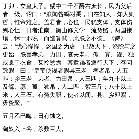
丁卯，立皇太子。赐中二千石爵右庶长，民为父后
者一级。诏曰：“朕闻咎繇对禹，曰在知人，知人则
哲，惟帝难之。盖君者，心也，民犹支体，支体伤
则心怛。日者淮南、衡山修文学，流货赂，两国接
壤，怵于邪说，而造篡弑，此朕之不德。《诗》
云：‘忧心惨惨，念国之为虐。’已赦天下，涤除与之
更始。朕嘉孝弟、力田，哀夫老-、孤、寡、鳏、独
或匮于衣食，甚怜愍焉。其遣谒者巡行天下，存问
致赐。曰：‘皇帝使谒者赐县三老、孝者帛，人五
匹；乡三老、弟者、力田帛，人三匹；年九十以上
及鳏、寡、孤、独帛，人二匹，絮三斤；八十以上
米，人三石。有冤失职，使者以闻。县、乡即赐，
毋赘聚。’”
五月乙巳晦，日有蚀之。
匈奴入上谷，杀数百人。