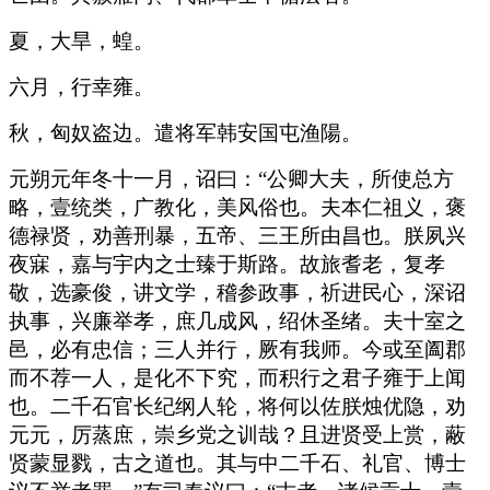
夏，大旱，蝗。
六月，行幸雍。
秋，匈奴盗边。遣将军韩安国屯渔陽。
元朔元年冬十一月，诏曰：“公卿大夫，所使总方
略，壹统类，广教化，美风俗也。夫本仁祖义，褒
德禄贤，劝善刑暴，五帝、三王所由昌也。朕夙兴
夜寐，嘉与宇内之士臻于斯路。故旅耆老，复孝
敬，选豪俊，讲文学，稽参政事，祈进民心，深诏
执事，兴廉举孝，庶几成风，绍休圣绪。夫十室之
邑，必有忠信；三人并行，厥有我师。今或至阖郡
而不荐一人，是化不下究，而积行之君子雍于上闻
也。二千石官长纪纲人轮，将何以佐朕烛优隐，劝
元元，厉蒸庶，崇乡党之训哉？且进贤受上赏，蔽
贤蒙显戮，古之道也。其与中二千石、礼官、博士