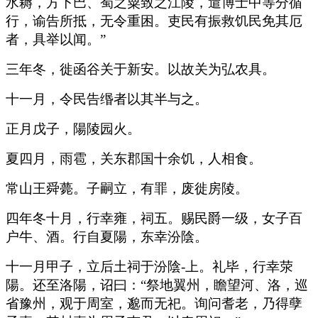
水耨，方下巴、蜀之粟致之江陵，遣博士中等分循
行，谕告所抵，无令重困。吏民有振救饥民免其厄
者，具举以闻。”
三年冬，徙函谷关于新安。以故关为弘农具。
十一月，令民告缗者以其半与之。
正月戊子，陽陵园火。
夏四月，雨雹，关东郡国十余饥，人相食。
常山王舜薨。子嗣立，有罪，废徙房陵。
四年冬十月，行幸雍，祠五。赐民爵一级，女子百
户牛、酒。行自夏陽，东幸汾陰。
十一月甲子，立后土祠于汾陰-上。礼毕，行幸荥
陽。还至洛陽，诏曰：“祭地翼州，瞻望河、洛，巡
省豫州，观于周室，邈而无祀。询问耆老，乃得孽