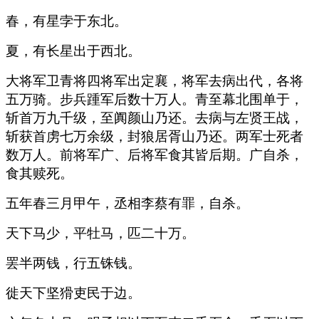
春，有星孛于东北。
夏，有长星出于西北。
大将军卫青将四将军出定襄，将军去病出代，各将
五万骑。步兵踵军后数十万人。青至幕北围单于，
斩首万九千级，至阗颜山乃还。去病与左贤王战，
斩获首虏七万余级，封狼居胥山乃还。两军士死者
数万人。前将军广、后将军食其皆后期。广自杀，
食其赎死。
五年春三月甲午，丞相李蔡有罪，自杀。
天下马少，平牡马，匹二十万。
罢半两钱，行五铢钱。
徙天下坚猾吏民于边。