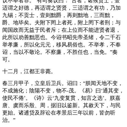
议不举者罪。”有司奏议曰：“古者，诸候贡士，壹
适谓之好德，再适谓之贤贤，三适谓之有功，乃加
九锡；不贡士，壹则黜爵，再则黜地，三而黜，
爵、地毕矣。夫附下罔上者死，附上罔下者刑；与
闻国政而无益于民者斥；在上位而不能进贤者退，
此所以劝善黜恶也。今诏书昭先帝圣绪，令二千石
举孝廉，所以化元元，移风易俗也。不举孝，不奉
诏，当以不敬论。不察廉，不胜任也，当免。”奏
可。
十二月，江都王非薨。
春三月甲子，立皇后卫兵。诏曰：“朕闻天地不变，
不成施化；陰陽不变，物不-茂。《易》曰‘通其变，
使民不倦’。《诗》云‘九变复贯，知言之选’。朕嘉
唐、虞而乐殷、周，据旧以鉴新。其赦天下，与民
更始。诸逋贷及辞讼在孝景后三年以前，皆勿听
治。”