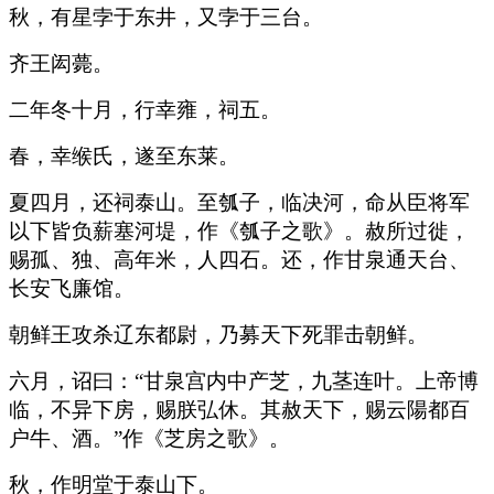
秋，有星孛于东井，又孛于三台。
齐王闳薨。
二年冬十月，行幸雍，祠五。
春，幸缑氏，遂至东莱。
夏四月，还祠泰山。至瓠子，临决河，命从臣将军
以下皆负薪塞河堤，作《瓠子之歌》。赦所过徙，
赐孤、独、高年米，人四石。还，作甘泉通天台、
长安飞廉馆。
朝鲜王攻杀辽东都尉，乃募天下死罪击朝鲜。
六月，诏曰：“甘泉宫内中产芝，九茎连叶。上帝博
临，不异下房，赐朕弘休。其赦天下，赐云陽都百
户牛、酒。”作《芝房之歌》。
秋，作明堂于泰山下。