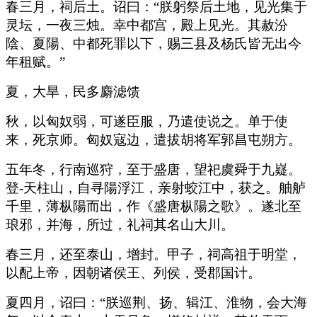
春三月，祠后土。诏曰：“朕躬祭后土地，见光集于
灵坛，一夜三烛。幸中都宫，殿上见光。其赦汾
陰、夏陽、中都死罪以下，赐三县及杨氏皆无出今
年租赋。”
夏，大旱，民多麝滤馈
秋，以匈奴弱，可遂臣服，乃遣使说之。单于使
来，死京师。匈奴寇边，遣拔胡将军郭昌屯朔方。
五年冬，行南巡狩，至于盛唐，望祀虞舜于九嶷。
登-天柱山，自寻陽浮江，亲射蛟江中，获之。舳舻
千里，薄枞陽而出，作《盛唐枞陽之歌》。遂北至
琅邪，并海，所过，礼祠其名山大川。
春三月，还至泰山，增封。甲子，祠高祖于明堂，
以配上帝，因朝诸侯王、列侯，受郡国计。
夏四月，诏曰：“朕巡荆、扬、辑江、淮物，会大海