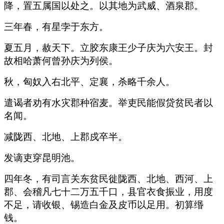
降，置五属国以处之。以其地为武威、酒泉郡。
三年春，有星孛于东方。
夏五月，赦天下。立胶东康王少子庆为六安王。封
故相哈萧何曾孙庆为列侯。
秋，匈奴入右北平、定襄，杀略千余人。
遣谒者劝有水灾郡种宿麦。举吏民能假贷贫民者以
名闻。
减陇西、北地、上郡戍卒半。
发谪吏穿昆明池。
四年冬，有司言关东贫民徙陇西、北地、西河、上
郡、会稽凡七十二万五千口，县官衣食振业，用度
不足，请收银、锡造白金及皮币以足用。初算缗
钱。