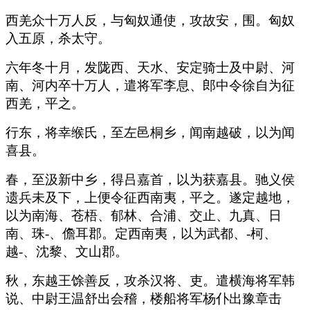
西羌众十万人反，与匈奴通使，攻故安，围。匈奴
入五原，杀太守。
六年冬十月，发陇西、天水、安定骑士及中尉、河
南、河内卒十万人，遣将军李息、郎中令徐自为征
西羌，平之。
行东，将幸缑氏，至左邑桐乡，闻南越破，以为闻
喜县。
春，至汲新中乡，得吕嘉首，以为获嘉县。驰义侯
遗兵未及下，上便令征西南夷，平之。遂定越地，
以为南海、苍梧、郁林、合浦、交止、九真、日
南、珠-、儋耳郡。定西南夷，以为武都、-柯、
越-、沈黎、文山郡。
秋，东越王馀善反，攻杀汉将、吏。遣横海将军韩
说、中尉王温舒出会稽，楼船将军杨仆出豫章击