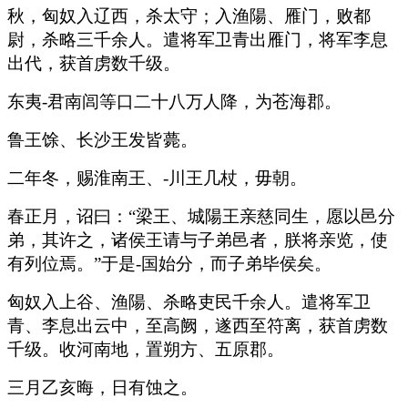
秋，匈奴入辽西，杀太守；入渔陽、雁门，败都
尉，杀略三千余人。遣将军卫青出雁门，将军李息
出代，获首虏数千级。
东夷-君南闾等口二十八万人降，为苍海郡。
鲁王馀、长沙王发皆薨。
二年冬，赐淮南王、-川王几杖，毋朝。
春正月，诏曰：“梁王、城陽王亲慈同生，愿以邑分
弟，其许之，诸侯王请与子弟邑者，朕将亲览，使
有列位焉。”于是-国始分，而子弟毕侯矣。
匈奴入上谷、渔陽、杀略吏民千余人。遣将军卫
青、李息出云中，至高阙，遂西至符离，获首虏数
千级。收河南地，置朔方、五原郡。
三月乙亥晦，日有蚀之。