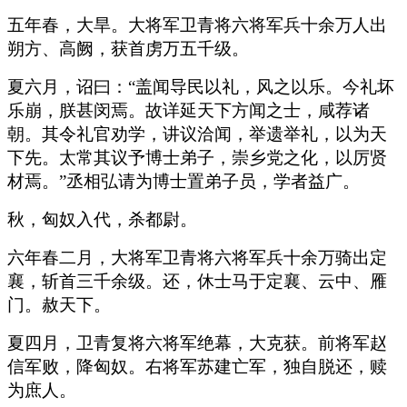
五年春，大旱。大将军卫青将六将军兵十余万人出
朔方、高阙，获首虏万五千级。
夏六月，诏曰：“盖闻导民以礼，风之以乐。今礼坏
乐崩，朕甚闵焉。故详延天下方闻之士，咸荐诸
朝。其令礼官劝学，讲议洽闻，举遗举礼，以为天
下先。太常其议予博士弟子，崇乡党之化，以厉贤
材焉。”丞相弘请为博士置弟子员，学者益广。
秋，匈奴入代，杀都尉。
六年春二月，大将军卫青将六将军兵十余万骑出定
襄，斩首三千余级。还，休士马于定襄、云中、雁
门。赦天下。
夏四月，卫青复将六将军绝幕，大克获。前将军赵
信军败，降匈奴。右将军苏建亡军，独自脱还，赎
为庶人。