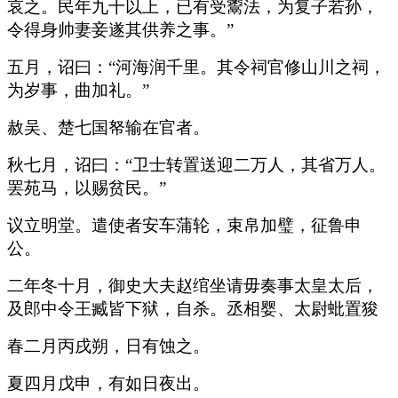
哀之。民年九十以上，已有受鬻法，为复子若孙，
令得身帅妻妾遂其供养之事。”
五月，诏曰：“河海润千里。其令祠官修山川之祠，
为岁事，曲加礼。”
赦吴、楚七国帑输在官者。
秋七月，诏曰：“卫士转置送迎二万人，其省万人。
罢苑马，以赐贫民。”
议立明堂。遣使者安车蒲轮，束帛加璧，征鲁申
公。
二年冬十月，御史大夫赵绾坐请毋奏事太皇太后，
及郎中令王臧皆下狱，自杀。丞相婴、太尉蚍置狻
春二月丙戌朔，日有蚀之。
夏四月戊申，有如日夜出。