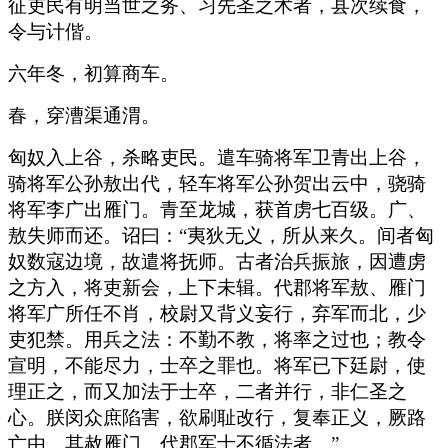
征吏民有明当世之务、习先圣之术者，县次续食，
令与计偕。
六年冬，初算商车。
春，穿漕渠通渭。
匈奴入上谷，杀略吏民。遣车骑将军卫青出上谷，
骑将军公孙敖出代，轻车将军公孙贺出云中，骁骑
将军李广出雁门。青至龙城，获首虏七百级。广、
敖失师而还。诏曰：“夷狄无义，所从来久。间者匈
奴数寇边境，故遣将抚师。古者治兵振旅，因遭虏
之方入，将吏新会，上下未辑。代郡将军敖、雁门
将军广所任不肖，校尉又背义妄行，弃军而北，少
吏犯禁。用兵之法：不勤不教，将率之过也；教令
宣明，不能尽力，士卒之罪也。将军已下廷尉，使
理正之，而又加法于士卒，二者并行，非仁圣之
心。朕闵众庶陷害，欲刷耻改行，复奉正义，厥路
亡由。其赦雁门、代郡军士不循法者。”