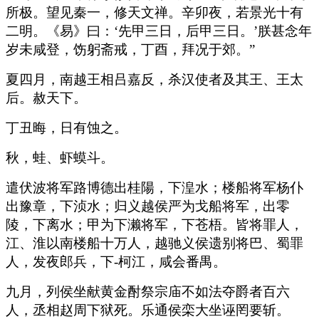
所极。望见秦一，修天文禅。辛卯夜，若景光十有
二明。《易》曰：‘先甲三日，后甲三日。’朕甚念年
岁未咸登，饬躬斋戒，丁酉，拜况于郊。”
夏四月，南越王相吕嘉反，杀汉使者及其王、王太
后。赦天下。
丁丑晦，日有蚀之。
秋，蛙、虾蟆斗。
遣伏波将军路博德出桂陽，下湟水；楼船将军杨仆
出豫章，下浈水；归义越侯严为戈船将军，出零
陵，下离水；甲为下濑将军，下苍梧。皆将罪人，
江、淮以南楼船十万人，越驰义侯遗别将巴、蜀罪
人，发夜郎兵，下-柯江，咸会番禺。
九月，列侯坐献黄金酎祭宗庙不如法夺爵者百六
人，丞相赵周下狱死。乐通侯栾大坐诬罔要斩。