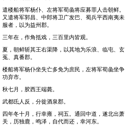
遣楼船将军杨仆、左将军荀彘将应募罪人击朝鲜。
又遣将军郭昌、中郎将卫广发巴、蜀兵平西南夷未
服者，以为益州郡。
三年在，作角抵戏，三百里内皆观。
夏，朝鲜斩其王右渠降，以其地为乐浪、临屯、玄
菟、真番郡。
楼船将军杨仆坐失亡多免为庶民，左将军荀彘坐争
功弃市。
秋七月，胶西王端薨。
武都氐人反，分徙酒泉郡。
四年冬十月，行幸雍，祠五。通回中道，遂北出萧
关，历独鹿，鸣泽，自代而还，幸河东。