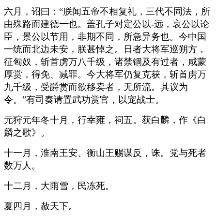
六月，诏曰：“朕闻五帝不相复礼，三代不同法，所
由殊路而建德一也。盖孔子对定公以-远，哀公以论
臣，景公以节用，非期不同，所急异务也。今中国
一统而北边未安，朕甚悼之。日者大将军巡朔方，
征匈奴，斩首虏万八千级，诸禁锢及有过者，咸蒙
厚赏，得免、减罪。今大将军仍复克获，斩首虏万
九千级，受爵赏而欲移卖者，无所流。其议为
令。”有司奏请置武功赏官，以宠战士。
元狩元年冬十月，行幸雍，祠五。获白麟，作《白
麟之歌》。
十一月，淮南王安、衡山王赐谋反，诛。党与死者
数万人。
十二月，大雨雪，民冻死。
夏四月，赦天下。