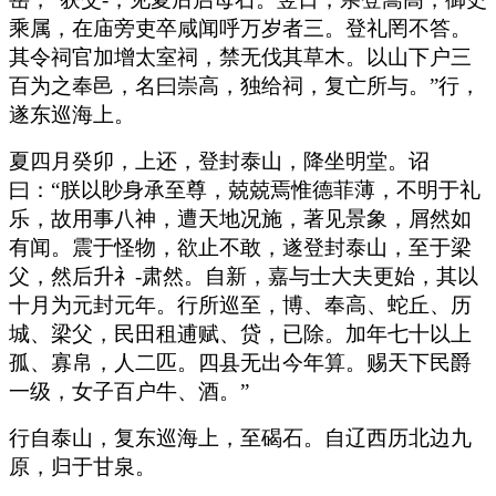
乘属，在庙旁吏卒咸闻呼万岁者三。登礼罔不答。
其令祠官加增太室祠，禁无伐其草木。以山下户三
百为之奉邑，名曰崇高，独给祠，复亡所与。”行，
遂东巡海上。
夏四月癸卯，上还，登封泰山，降坐明堂。诏
曰：“朕以眇身承至尊，兢兢焉惟德菲薄，不明于礼
乐，故用事八神，遭天地况施，著见景象，屑然如
有闻。震于怪物，欲止不敢，遂登封泰山，至于梁
父，然后升礻-肃然。自新，嘉与士大夫更始，其以
十月为元封元年。行所巡至，博、奉高、蛇丘、历
城、梁父，民田租逋赋、贷，已除。加年七十以上
孤、寡帛，人二匹。四县无出今年算。赐天下民爵
一级，女子百户牛、酒。”
行自泰山，复东巡海上，至碣石。自辽西历北边九
原，归于甘泉。