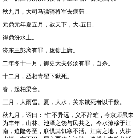
秋九月，大司马骠骑将军去病薨。
元鼎元年夏五月，赦天下，大-五日。
得鼎汾水上。
济东王彭离有罪，废徙上庸。
二年冬十一月，御史大夫张汤有罪，自杀。
十二月，丞相青翟下狱死。
春，起柏梁台。
三月，大雨雪。夏，大水，关东饿死者以千数。
秋九月，诏曰：“仁不异远，义不辞难，今京师虽未
为丰年，山林、池泽之饶与民共之。今水潦移于江
南，迫隆冬至，朕惧其饥寒不活。江南之地，火耕