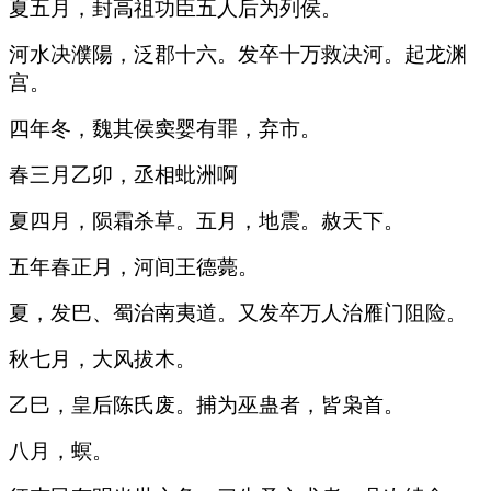
夏五月，封高祖功臣五人后为列侯。
河水决濮陽，泛郡十六。发卒十万救决河。起龙渊
宫。
四年冬，魏其侯窦婴有罪，弃市。
春三月乙卯，丞相蚍洲啊
夏四月，陨霜杀草。五月，地震。赦天下。
五年春正月，河间王德薨。
夏，发巴、蜀治南夷道。又发卒万人治雁门阻险。
秋七月，大风拔木。
乙巳，皇后陈氏废。捕为巫蛊者，皆枭首。
八月，螟。