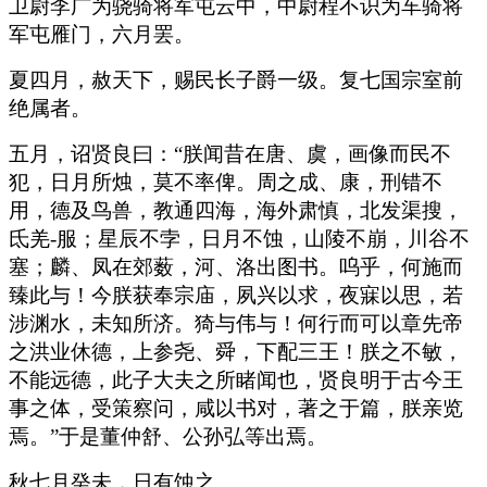
卫尉李广为骁骑将军屯云中，中尉程不识为车骑将
军屯雁门，六月罢。
夏四月，赦天下，赐民长子爵一级。复七国宗室前
绝属者。
五月，诏贤良曰：“朕闻昔在唐、虞，画像而民不
犯，日月所烛，莫不率俾。周之成、康，刑错不
用，德及鸟兽，教通四海，海外肃慎，北发渠搜，
氐羌-服；星辰不孛，日月不蚀，山陵不崩，川谷不
塞；麟、凤在郊薮，河、洛出图书。呜乎，何施而
臻此与！今朕获奉宗庙，夙兴以求，夜寐以思，若
涉渊水，未知所济。猗与伟与！何行而可以章先帝
之洪业休德，上参尧、舜，下配三王！朕之不敏，
不能远德，此子大夫之所睹闻也，贤良明于古今王
事之体，受策察问，咸以书对，著之于篇，朕亲览
焉。”于是董仲舒、公孙弘等出焉。
秋七月癸未，日有蚀之。