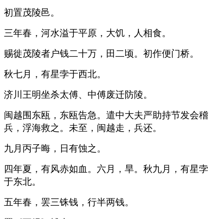
初置茂陵邑。
三年春，河水溢于平原，大饥，人相食。
赐徙茂陵者户钱二十万，田二顷。初作便门桥。
秋七月，有星孛于西北。
济川王明坐杀太傅、中傅废迁防陵。
闽越围东瓯，东瓯告急。遣中大夫严助持节发会稽
兵，浮海救之。未至，闽越走，兵还。
九月丙子晦，日有蚀之。
四年夏，有风赤如血。六月，旱。秋九月，有星孛
于东北。
五年春，罢三铢钱，行半两钱。