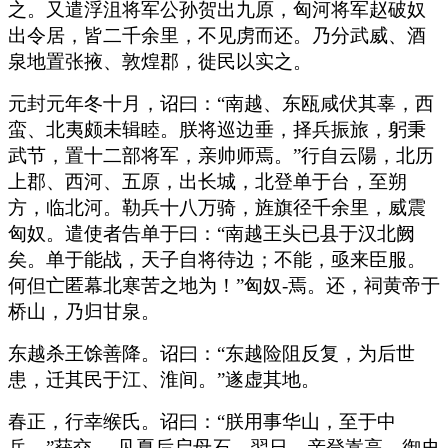
之。又遣浮沮将军公孙贺出九原，匈河将军赵破奴
出令居，皆二千余里，不见虏而还。乃分武威、酒
泉地置张掖、敦煌郡，徙民以实之。
元封元年冬十月，诏曰：“南越、东瓯咸伏其辜，西
蛮、北夷颇未辑睦。朕将巡边垂，择兵振旅，躬秉
武节，置十二部将军，亲帅师焉。”行自云陽，北历
上郡、西河、五原，出长城，北登单于台，至朔
方，临北河。勒兵十八万骑，旌旗径千余里，威震
匈奴。遣使者告单于曰：“南越王头已县于汉北阙
矣。单于能战，天子自将待边；不能，亟来臣服。
何但亡匿幕北寒苦之地为！”匈奴-焉。还，祠黄帝于
桥山，乃归甘泉。
东越杀王馀善降。诏曰：“东越险阻反复，为后世
患，迁其民于江、淮间。”遂虚其地。
春正，行幸缑氏。诏曰：“朕用事华山，至于中
岳，”获交-，见夏后启母石。翌日，亲登嵩高，御史