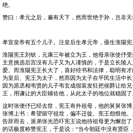
绝。
赞曰：孝元之后，遍有天下，然而世绝于孙，岂非天
孝宣皇帝有五个儿子。注皇后生孝元帝，亟生淮陽宪
淮陽宪王刘钦，元康三年被立为王，他母亲张使伃受
主意挑选后宫没有儿子又为人谨慎的，于是立长陵人
爱。而淮陽宪王长大了，喜好经书和法律，聪明有才
为皇后、宪王为太子，然而因为太子在平民生活中长
因为原丞相韦贤的儿子韦玄成假装发狂把侯爵让给兄
王，用谦让的大臣辅佐他，从此太子的地位就稳固了
这时张便伃已经去世，宪王有外祖母，他的舅舅张博
张博上书：希望留守祖坟，偏不迁徙。宪王怨恨他。
告辞而去，派弟张光恐吓宪王说他待祖母更为懈怠了
的话极度称赞宪王，于是说：“当今朝廷中没有贤臣