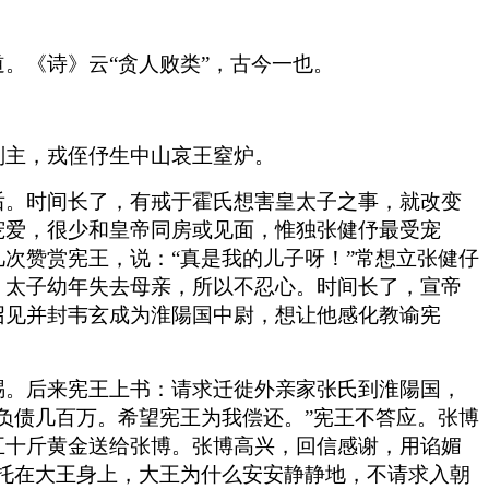
。《诗》云“贪人败类”，古今一也。
刘主，戎侄伃生中山哀王窒炉。
后。时间长了，有戒于霍氏想害皇太子之事，就改变
宠爱，很少和皇帝同房或见面，惟独张健伃最受宠
次赞赏宪王，说：“真是我的儿子呀！”常想立张健仔
，太子幼年失去母亲，所以不忍心。时间长了，宣帝
召见并封韦玄成为淮陽国中尉，想让他感化教谕宪
赐。后来宪王上书：请求迁徙外亲家张氏到淮陽国，
负债几百万。希望宪王为我偿还。”宪王不答应。张博
五十斤黄金送给张博。张博高兴，回信感谢，用谄媚
托在大王身上，大王为什么安安静静地，不请求入朝