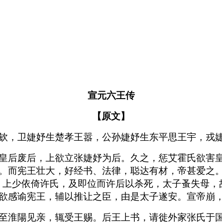
宣元六王传
【原文】
钦，卫婕妤生楚孝王嚣，公孙婕妤生东平思王宇，戎
皇后废后，上欲立张婕妤为后。久之，惩艾霍氏欲害
。而宪王壮大，好经书、法律，聪达有材，帝甚爱之。
，上少依倚许氏，及即位而许后以杀死，太子蚤失母，
欲感谕宪王，辅以推让之臣，由是太子遂安。宣帝崩
至淮陽见亲，辄受王赐。后王上书，请徙外家张氏于