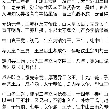
立三十三年薨，子炀王云嗣。哀帝时，无盐危山土自
年，息夫躬、孙宠等共因幸臣董贤告之。是时，哀帝
又与知灾异者高尚等指星宿，言上疾必不愈，云当得
元始元年，王莽欲反哀帝政，白太皇太后，立云太子
奉开明后。王莽居摄，东郡太守翟义与严乡侯信谋举
中山哀王竟，初元二年立为清河王。三年，徙中山，
孝元皇帝三男。王皇后生孝成帝，傅昭仪生定陶共王
定陶共王康，永光三年立为济陽王。八年，徙为山陽
后》及《史丹传》。
成帝即位，缘先帝意，厚遇异于它王。十九年薨，子
奉共王后。成帝崩，太子即位，是为孝哀帝。即位二
中山孝王兴，建昭二年立为信都王。十四年，徙中山
以中山王不材，又兄弟，不得相入庙。外家王氏与赵
薨，子衎嗣。七年，哀帝崩，无子，征中山王衎入即