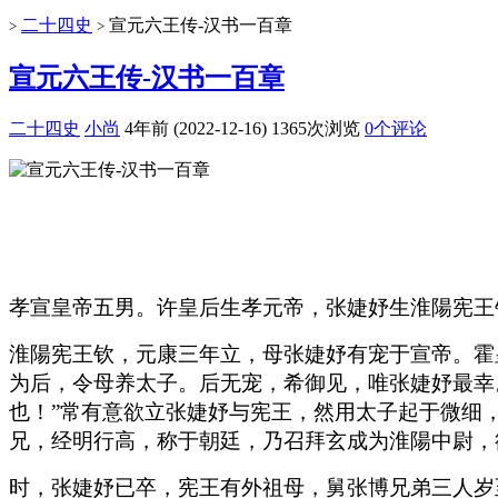
二十四史
宣元六王传-汉书一百章
>
>
宣元六王传-汉书一百章
二十四史
小尚
4年前 (2022-12-16)
1365次浏览
0个评论
孝宣皇帝五男。许皇后生孝元帝，张婕妤生淮陽宪王
淮陽宪王钦，元康三年立，母张婕妤有宠于宣帝。霍
为后，令母养太子。后无宠，希御见，唯张婕妤最幸
也！”常有意欲立张婕妤与宪王，然用太子起于微细
兄，经明行高，称于朝廷，乃召拜玄成为淮陽中尉，
时，张婕妤已卒，宪王有外祖母，舅张博兄弟三人岁