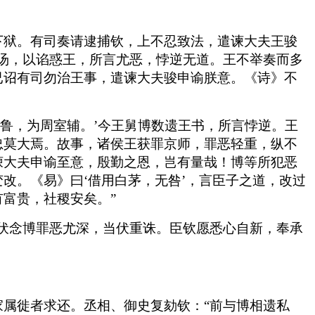
下狱。有司奏请逮捕钦，上不忍致法，遣谏大夫王骏
汤，以谄惑王，所言尤恶，悖逆无道。王不举奏而多
已诏有司勿治王事，遣谏大夫骏申谕朕意。《诗》不
鲁，为周室辅。’今王舅博数遗王书，所言悖逆。王
忠莫大焉。故事，诸侯王获罪京师，罪恶轻重，纵不
谏大夫申谕至意，殷勤之恩，岂有量哉！博等所犯恶
改。《易》曰‘借用白茅，无咎’，言臣子之道，改过
富贵，社稷安矣。”
伏念博罪恶尤深，当伏重诛。臣钦愿悉心自新，奉承
属徙者求还。丞相、御史复劾钦：“前与博相遗私