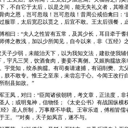
下，不自它于太后，以是之间，能无失礼义者，其唯圣
骨肉之恩，岂可忽哉！岂可忽哉！昔周公戒伯禽曰：‘
过服罪，太后宽忍以贳之，后宜不敢。王太后强餐，止
傅相曰：“夫人之性皆有五常，及其少长，耳目牵于耆
师傅之教浅，加以少所闻见，自今以来，非《五经》之
议天子少弱，未能治天下，以为我知文法，建欲使我辅
下，宇凡三哭，饮酒食肉，妻妾不离侧。又姬朐臑故亲
。宇觉知，绞杀朐臑。有司奏请逮捕，有诏削樊、亢父
，朕不敢专。惟王之至亲，未尝忘于心。今闻王改行
所削县如故。”
军王凤，对曰：“臣闻诸侯朝聘，考文章，正法度，非
圣人；或明鬼神，信物怪；《太史公书》有战国纵横
五经》圣人所制，万事靡不毕载。王审乐道，傅相皆儒
于王。’”对奏，天子如凤言，遂不与。