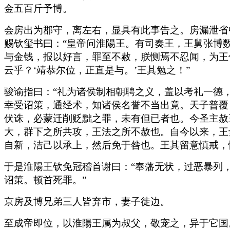
金五百斤予博。
会房出为郡守，离左右，显具有此事告之。房漏泄省
赐钦玺书曰：“皇帝问淮陽王。有司奏王，王舅张博
与金钱，报以好言，罪至不赦，朕恻焉不忍闻，为王
云乎？‘靖恭尔位，正直是与。’王其勉之！”
骏谕指曰：“礼为诸侯制相朝聘之义，盖以考礼一德
幸受诏策，通经术，知诸侯名誉不当出竟。天子普覆
伏诛，必蒙迁削贬黜之罪，未有但已者也。今圣主赦
大，群下之所共攻，王法之所不赦也。自今以来，王
自新，洁己以承上，然后免于咎也。王其留意慎戒，
于是淮陽王钦免冠稽首谢曰：“奉藩无状，过恶暴列
诏策。顿首死罪。”
京房及博兄弟三人皆弃市，妻子徙边。
至成帝即位，以淮陽王属为叔父，敬宠之，异于它国