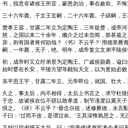
书，指意非诸侯王所宜，蒙恩勿治，事在赦前。不悔
三十六年薨。子文王玄嗣，二十六年薨。子縯嗣，王
楚孝王嚣，甘露二年立为定陶王，三年徙楚，成帝河
慈，之国以来二十余年，孅介之过未尝闻，朕甚嘉之
异，则有国者将何勖哉？《书》不云乎？‘用德章厥
嗣，一年薨，无子，绝。明年，成帝复立文弟平陆侯
初，成帝时又立纡弟景为定陶王。广戚侯勋薨，谥曰
始时婴在长安，平陵方望等颇知天文，以为更始必败
东平思王宇，甘露二年立。元帝即位，就国。壮大，
久之，事太后，内不相得，太后上书言之，求守杜陵
于忠，故诸侯在位不骄以致孝道，制节谨度以冀天子
惧之。《诗》不云乎？‘毋念尔祖，述修厥德，永言
子曰：‘过而不改，是谓过矣。’王其深惟孰思之，无
又特以玺书赐王太后，曰：“皇帝使诸吏宦者令承问