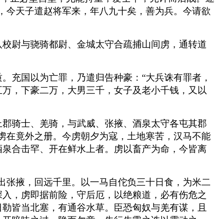
，今天子遣赵将军来，年八九十矣，善为兵。今请欲
八校尉与骁骑都尉、金城太守合疏捕山间虏，通转道
。充国以为亡罪，乃遣归告种豪：“大兵诛有罪者，
五万，下豪二万，大男三千，女子及老小千钱，又以
上郡骑士、羌骑，与武威、张掖、酒泉太守各屯其郡
虏在竟外之册。今虏朝夕为寇，土地寒苦，汉马不能
酒泉合击罕、开在鲜水上者。虏以畜产为命，今皆离
出张掖，回远千里。以一马自佗负三十日食，为米二
深入，虏即据前险，守后厄，以绝粮道，必有伤危之
日勒皆当北塞，有通谷水草。臣恐匈奴与羌有谋，且