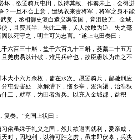
必坏，欲罢骑兵屯田，以待其敝。作奏未上，会得进
争？一旦不合上意，遣绣衣来责将军，将军之身不能
辛武贤，丞相御史复白遣义渠安国，竟沮败羌。金城、
再使，且费其半。失此二册，羌人故敢为逆。失之毫
固以死守之，明主可为忠言。”遂上屯田奏曰：
九千六百三十斛，盐千六百九十三斛，茭藁二十五万
。且羌虏易以计破，难用兵碎也，故臣愚以为击之不
材木大小六万余枚，皆在水次。愿罢骑兵，留驰刑应
，分屯要害处。冰解漕下，缮乡亭，浚沟渠，治湟狭
马什二，就草，为田者游兵。以充入金城郡，益积
，复奏。”充国上状曰：
夷习俗虽殊于礼义之国，然其欲避害就利，爱亲戚，
顺天时，因地利，以待可胜之虏，虽未即伏辜，兵决