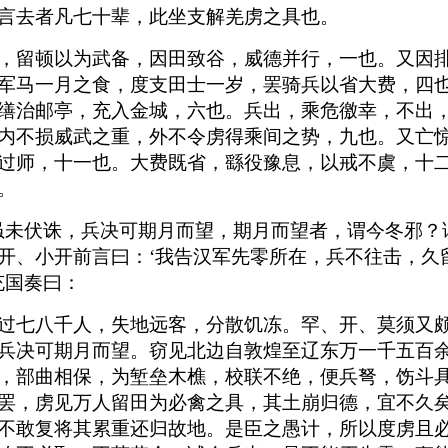
言去者凡七十辈，此坐支解羌虏之具也。
，留顿以为武备，因田致谷，威德并行，一也。又因
军马一月之食，度支田士一岁，罢骑兵以省大费，四
缮治邮亭，充入金城，六也。兵出，乘危徼幸，不出
内不损威武之重，外不令虏得乘间之势，九也。又亡
过师，十一也。大费既省，繇役豫息，以戒不虞，十
。
虽未伏诛，兵决可期月而望，期月而望者，谓今冬邪？
开、小开前言曰：‘我告汉军先零所在，兵不往击，久
充国奏曰：
过七八千人，失地远客，分散饥冻。罕、开、莫须又
兵决可期月而望。窃见北边自敦煌至辽东万一千五百
，部曲相保，为堑垒木樵，校联不绝，便兵弩，饬斗
罢，虏见万人留田为必禽之具，其土崩归德，宜不久
不敢复将其累重还归故地。是臣之愚计，所以度虏且