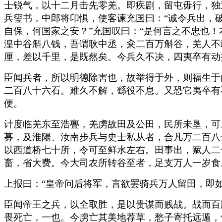
士锐气，以十二月击先零羌。即疾剧，留屯毋行，独
兵玺书，中郎将卬惧，使客谏充国曰：“诚令兵出，
自保，何国家之安？”充国叹曰：“是何言之不忠也
湟中谷斛八钱，吾谓耿中丞，籴二百万斛谷，羌人不
厘，差以千里，是既然矣。今兵久不决，四夷卒有动
臣闻兵者，所以明德除害也，故举得于外，则福生于
二百八十六石。难久不解，繇役不息。又恐它夷卒有
便。
计度临羌东至浩亹，羌虏故田及公田，民所未垦，可
募，及淮陽、汝南步兵与史士私从者，合凡万二百八
以西道桥七十所，令可至鲜水左右。田事出，赋人二
畜，省大费。今大司农所转谷至者，足支万人一岁食
上报曰：“皇帝问后将军，言欲罢骑兵万人留田，即
臣闻帝王之兵，以全取胜，是以贵谋而贱战。战而百
畏死亡，一也。今虏亡其美地荐草，愁子寄托远遁，