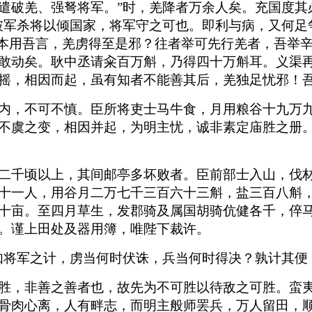
遣破羌、强弩将军。”时，羌降者万余人矣。充国度其
破军杀将以倾国家，将军守之可也。即利与病，又何足
！本用吾言，羌虏得至是邪？往者举可先行羌者，吾举
敢动矣。耿中丞请籴百万斛，乃得四十万斛耳。义渠
摇，相因而起，虽有知者不能善其后，羌独足忧邪！吾
内，不可不慎。臣所将吏士马牛食，月用粮谷十九万
不虞之变，相因并起，为明主忧，诚非素定庙胜之册
二千顷以上，其间邮亭多坏败者。臣前部士入山，伐
十一人，用谷月二万七千三百六十三斛，盐三百八斛
十亩。至四月草生，发郡骑及属国胡骑伉健各千，倅
。谨上田处及器用簿，唯陛下裁许。
如将军之计，虏当何时伏诛，兵当何时得决？孰计其便
胜，非善之善者也，故先为不可胜以待敌之可胜。蛮
骨肉心离，人有畔志，而明主般师罢兵，万人留田，