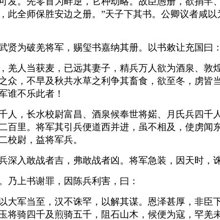
可发。先零首为畔逆，它种劫略。故臣愚册，欲捐罕
，此全师保胜安边之册。”天子下其书。公卿议者咸以
武贤为破羌将军，赐玺书嘉纳其册。以书敕让充国曰
，羌人当获麦，已远其妻子，精兵万人欲为酒泉、敦
之众，不早及秋共水草之利争其畜食，欲至冬，虏皆
军谁不乐此者！
千人，长水校尉富昌、酒泉候奉世将婼、月氏兵四千
二百里。将军其引兵便道西并进，虽不相及，使虏闻
二校尉，益将军兵。
兵深入敢战者吉，弗敢战者凶。将军急装，因天时，
。乃上书谢罪，因陈兵利害，曰：
以大军当至，汉不诛罕，以解其谋。恩泽甚厚，非臣
玉将骑四千及煎骑五千，阻石山木，候便为寇，罕羌