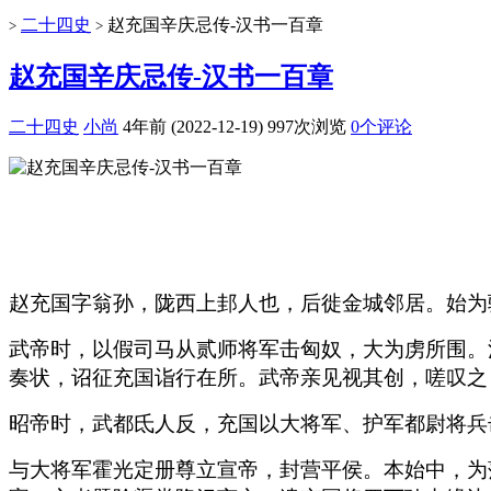
二十四史
赵充国辛庆忌传-汉书一百章
>
>
赵充国辛庆忌传-汉书一百章
二十四史
小尚
4年前 (2022-12-19)
997次浏览
0个评论
赵充国字翁孙，陇西上邽人也，后徙金城邻居。始为
武帝时，以假司马从贰师将军击匈奴，大为虏所围。
奏状，诏征充国诣行在所。武帝亲见视其创，嗟叹之
昭帝时，武都氐人反，充国以大将军、护军都尉将兵
与大将军霍光定册尊立宣帝，封营平侯。本始中，为