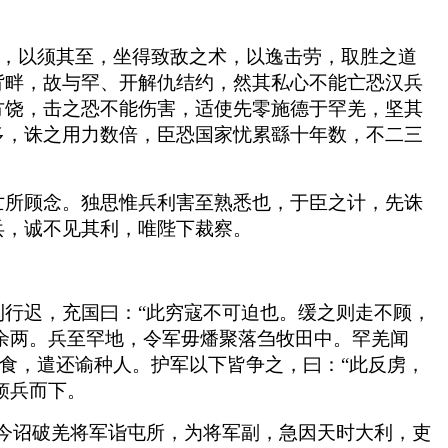
士，以须其至，坐得致敌之术，以逸击劳，取胜之道
背畔，故与罕、开解仇结约，然其私心不能亡恐汉兵
方饶，击之恐不能伤害，适使先零施德于罕羌，坚其
多，诛之用力数倍，臣恐国家忧累繇十年数，不二三
亡所顾念。独思惟兵利害至熟悉也，于臣之计，先诛
兵，诚不见其利，唯陛下裁察。
行迟，充国曰：“此穷寇不可迫也。缓之则走不顾，
千余两。兵至罕地，令军毋燔聚落刍牧田中。罕羌闻
饮食，遣还谕种人。护军以下皆争之，曰：“此反虏，
烦兵而下。
今诏破羌将军诣屯所，为将军副，急因天时大利，吏