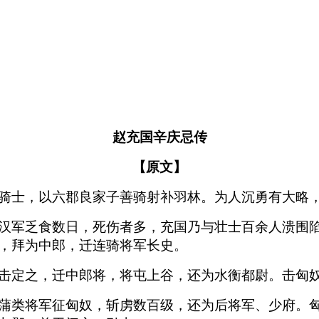
赵充国辛庆忌传
【原文】
骑士，以六郡良家子善骑射补羽林。为人沉勇有大略
汉军乏食数日，死伤者多，充国乃与壮士百余人溃围
，拜为中郎，迁连骑将军长史。
击定之，迁中郎将，将屯上谷，还为水衡都尉。击匈
蒲类将军征匈奴，斩虏数百级，还为后将军、少府。