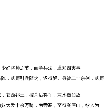
，少好将帅之节，而学兵法，通知四夷事。
陷陈，贰师引兵随之，遂得解。身被二十余创，贰师
奴，获西祁王，擢为后将军，兼水衡如故。
匈奴大发十余万骑，南旁塞，至符奚庐山，欲入为