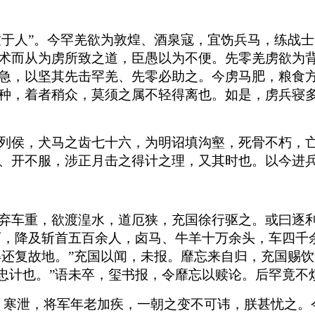
不致于人”。今罕羌欲为敦煌、酒泉寇，宜饬兵马，练战
术而从为虏所致之道，臣愚以为不便。先零羌虏欲为
急，以坚其先击罕羌、先零必助之。今虏马肥，粮食
种，着者稍众，莫须之属不轻得离也。如是，虏兵寝
列侯，犬马之齿七十六，为明诏填沟壑，死骨不朽，
、开不服，涉正月击之得计之理，又其时也。以今进
弃车重，欲渡湟水，道厄狭，充国徐行驱之。或曰逐利
数百，降及斩首五百余人，卤马、牛羊十万余头，车四
得还复故地。”充国以闻，未报。靡忘来自归，充国赐
家忠计也。”语未卒，玺书报，令靡忘以赎论。后罕竟不
、寒泄，将军年老加疾，一朝之变不可讳，朕甚忧之。