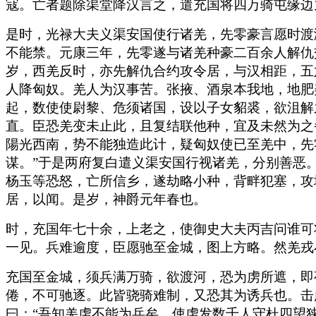
寇。亡者题除渠堂降汉言之，遣充国将四万骑屯缘边
是时，光禄大夫义渠安国使行诸羌，先零豪言愿时渡
不能禁。元康三年，先零遂与诸羌种豪二百余人解仇
岁，西羌反时，亦先解仇合约攻令居，与汉相距，五
人降匈奴。羌人为汉事苦。张掖、酒泉本我地，地肥
起，数使使尉黎、危须诸国，设以子女貂裘，欲沮解
直。臣恐羌变未止此，且复结联他种，宜及未然为之
陽光西南，势不能独造此计，疑匈奴使已至羌中，先
谋。”于是两府复白遣义渠安国行视诸羌，分别善恶
杨玉等恐怒，亡所信乡，遂劫略小种，背畔犯塞，攻
居，以闻。是岁，神爵元年春也。
时，充国年七十余，上老之，使御史大夫丙吉问谁可将
一见。兵难逾度，臣愿驰至金城，图上方略。然羌戎
充国至金城，须兵满万骑，欲渡河，恐为虏所遮，即
倦，不可驰逐。此皆骁骑难制，又恐其为诱兵也。击
曰：“吾知羌虏不能为兵矣。使虏发数千人守杜四望