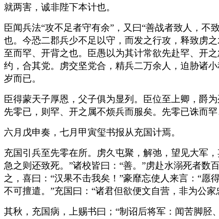
就两害，诚非陛下本计也。
臣闻兵法“攻不足者守有余”，又曰“善战者致人，
也。今恐二郡兵少不足以守，而发之行攻，释致虏之
至而罕、开背之也。臣愚以为其计常欲先赴罕、开之
约，合其党。虏交坚党合，精兵二万余人，迫胁诸小
岁而已。
臣得蒙天子厚恩，父子俱为显列。臣位至上卿，爵为
先零已，则罕、开之属不烦兵而服矣。先零已诛而罕
六月戊申奏，七月甲寅玺书报从充国计焉。
充国引兵至先零在所。虏久屯聚，解弛，望见大军，
急之则还致死。”诸校皆曰：“善。”虏赴水溺死者
之，喜曰：“汉果不击我矣！”豪靡忘使人来言：“愿
不可擅遣。”充国曰：“诸君但欲便文自营，非为公
其秋，充国病，上赐书曰；“制诏后将军：闻苦脚胫