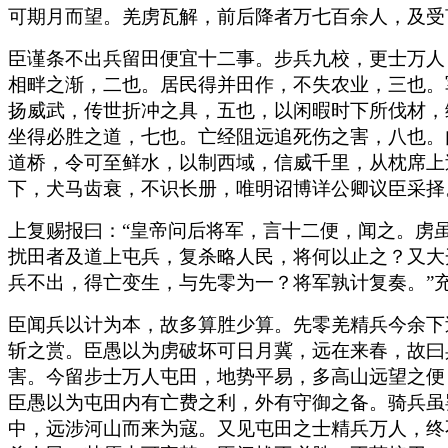
可期月而望。羌虏瓦解，前后降者万七百余人，及受
臣谨条不出兵留田便宜十二事。步兵九校，更士万人
相畔之渐，二也。居民得并田作，不失农业，三也。
扬威武，传世折冲之具，五也，以闲暇时下所伐材，
坐得必胜之道，七也。亡经阻远追死伤之害，八也。
道桥，令可至鲜水，以制西域，信威千里，从枕席上
下，犬马齿衰，不识长册，唯明诏博详公卿议臣采择
上复赐报曰：“皇帝问后将军，言十二便，闻之。虏
扰田者及道上屯兵，复杀略人民，将何以止之？又大
兵不出，得亡变生，与先零为一？将军孰计复奏。”
臣闻兵以计为本，故多算胜少算。先零羌精兵今余下
斩之赏。臣愚以为虏破坏可日月冀，远在来春，故曰
害。今留步士万人屯田，地势平易，多高山远望之便
臣愚以为屯田内有亡费之利，外有守御之备。骑兵虽
中，远涉河山而来为寇。又见屯田之士精兵万人，终