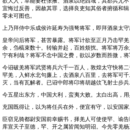
欲大入，幸能要杜张掖、酒泉以绝西域，其郡兵尤不
宜悔过反善，因赦其罪，选择良吏知其俗者捬循和辑
零未可图也。
上乃拜侍中乐成侯许延寿为强弩将军，即拜酒泉太守
皇帝问后将军，甚苦暴露。将军计欲至正月乃击罕羌
余，刍槁束数十。转输并起，百姓烦扰。将军将万余
宁有利哉？将军不念中国之费，欲以岁数而胜微，将
今诏破羌将军武贤将兵六千一百人，敦煌太守快将二
罕羌，入鲜水北句廉上，去酒泉八百里，去将军可千
灭，当有瓦解者。已诏中郎将卬将胡越佽飞射士步兵
今五星出东方，中国大利，蛮夷大败。太白出高，用
充国既得让，以为将任兵在外，便宜有守，以安国家
臣窃见骑都尉安国前幸赐书，择羌人可使使罕、谕告
库宣天子至德，罕、开之属皆闻知明诏。今先零羌杨