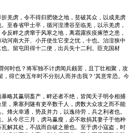
排折羌虏，令不得归肥饶之地，贫破其众，以成羌虏
也。至春省甲士卒，循河湟漕谷至临羌，以示羌虏，
，令反畔之虏窜于风寒之地，离霜露疾疫瘃堕之患，
惊动河南大开、小开使生它变之忧，十也。治湟狭中
二也。留屯田得十二便，出兵失十二利。臣充国材
谓何时也？将军独不计虏闻兵颇罢，且丁壮相聚，攻
留，得亡效五年时不分别人而并击我？’其意常恐。今
颇暴略其赢弱畜产，畔还者不绝，皆闻天子明令相捕
余里，乘塞列隧有吏卒数千人，虏数大众攻之而不能
具。烽火幸通，势及并力，以逸待劳，兵之利者也。
矣。从今尽三月，虏马赢瘦，必不敢捐其妻子于他种
必瓦解其处，不战而自破之册也。至于虏小寇盗，时