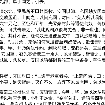
九郡。单于闻之，引去。
湟水北，逐民所不田处畜牧。安国以闻。充国劾安国
交质盟诅。上闻之，以问充国，对曰：“羌人所以易制
六年乃定。至征和五年，先零豪封煎等通使匈奴，匈奴
美，可共击居之。’以此观匈奴欲与羌合，非一世也。
之。其计不合。疑匈奴更遣使至羌中，道从沙陰地，
备。”后月余，羌侯狼何果遣使至匈奴借兵，欲击善阝
零、罕、开乃解仇作约。到秋马肥，变必起矣。宜遣
。安国至，召先零诸豪三十余人，以尤桀黠，皆斩之。
城邑，杀长吏。安国以骑都尉将骑三千屯备羌，至浩
者，充国对曰：“亡逾于老臣者矣。”上遣问焉，曰：
小夷，逆天背畔，灭亡不久，愿陛下以属老臣，勿以为忧
夜遣三校衔枚先渡，渡辄营陈，会明，毕，遂以次尽渡
虏以殄灭为期，小利不足贪。”令军勿击。遣骑候四望
狭中，兵岂得入哉！”充国常以远斥候为务，行必为战