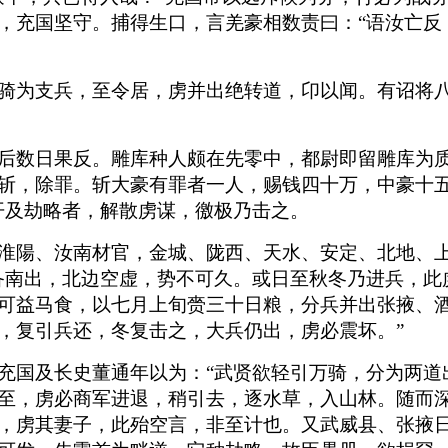
，充国坚守。捕得生口，言羌豪相数责曰：“语汝亡反
骑为支兵，至令居，虏并出绝转道，卬以闻。有诏将
后数日果反。雕库种人颇在先零中，都尉即留雕库为质
斩，除罪。斩大豪有罪者一人，赐钱四十万，中豪十
开及劫略者，解散虏谋，徼极乃击之。
淮陽、汝南材官，金城、陇西、天水、安定、北地、
备南出，北边空虚，势不可久。或日至秋冬乃进兵，此
可益马食，以七月上旬赍三十日粮，分兵并出张掖、
，复引兵还，冬复击之，大兵仍出，虏必震坏。”
充国及长史董通年以为：“武贤欲轻引万骑，分为两道
至，虏必商军进退，稍引去，逐水草，入山林。随而
，虏其妻子，此殆空言，非至计也。又武威县、张掖