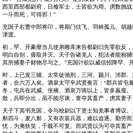
西至西部都尉府，日飨军士，士皆欲为用。虏数挑战
一斗而死，可得邪！”
充国子右曹中郎将卬，将期门佽飞、羽林孤儿、胡越
津渡。
初，罕、开豪靡当儿使弟雕库来告都尉曰先零欲反，
明白自别，毋取并灭。天子告诸羌人，犯法者能相捕
其所捕妻子财物尽与之。”充国计欲以威信招降罕、
时，上已发三辅、太常徒弛刑，三河、颍川、沛郡、
者，合六万人矣。酒泉太守辛武贤奏言：“郡兵皆屯
冬，屯兵在武威、张掖、酒泉万骑以上，皆多羸瘦。
散，兵即分出，虽不能尽诛，亶夺其畜产，虏其妻子
天子下其书充国，令与校尉以下吏士知羌事者博议。
斛四斗，麦八斛，又有衣装兵器，难以追逐。勤劳而
忧，为夷狄笑，千载不可复。而武贤以为可夺其畜产