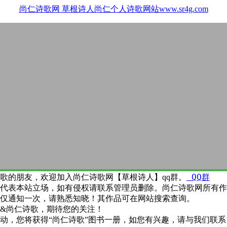
尚仁诗歌网
草根诗人尚仁个人诗歌网站www.sr4g.com
QQ群
歌的朋友，欢迎加入尚仁诗歌网【草根诗人】qq群。
代表本站立场，如有侵权请联系管理员删除。尚仁诗歌网所有作
仅通知一次，请熟悉知晓！其作品可在网站搜索查询。
&尚仁诗歌，期待您的关注！
动，您将获得“尚仁诗歌”图书一册，如您有兴趣，请与我们联