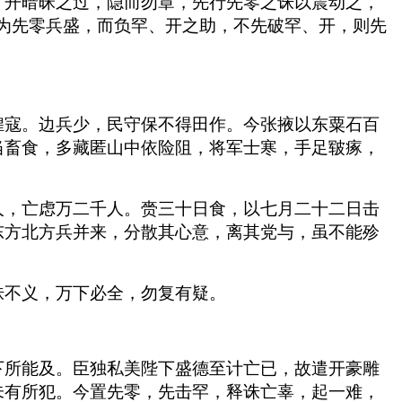
、开暗昧之过，隐而勿章，先行先零之诛以震动之，
为先零兵盛，而负罕、开之助，不先破罕、开，则先
：
煌寇。边兵少，民守保不得田作。今张掖以东粟石百
当畜食，多藏匿山中依险阻，将军士寒，手足皲瘃，
人，亡虑万二千人。赍三十日食，以七月二十二日击
东方北方兵并来，分散其心意，离其党与，虽不能殄
诛不义，万下必全，勿复有疑。
下所能及。臣独私美陛下盛德至计亡已，故遣开豪雕
未有所犯。今置先零，先击罕，释诛亡辜，起一难，