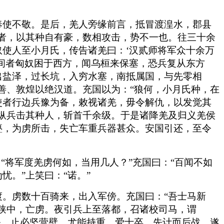
奉使不敬。是后，羌人旁缘前言，抵冒渡湟水，郡县
者，以其种自有豪，数相攻击，势不一也。往三十余
使人至小月氏，传告诸羌曰：‘汉贰师将军众十余万
间者匈奴困于西方，闻乌桓来保塞，恐兵复从东方
出盐泽，过长坑，入穷水塞，南抵属国，与先零相
善、敦煌以绝汉道。充国以为：“狼何，小月氏种，在
使者行边兵豫为备，敕视诸羌，毋令解仇，以发觉其
纵兵击其种人，斩首千余级。于是诸降羌及归义羌侯
亹，为虏所击，失亡车重兵器甚众。安国引还，至令
“将军度羌虏何如，当用几人？”充国曰：“百闻不如
。”上笑曰：“诺。”
。虏数十百骑来，出入军傍。充国曰：“吾士马新
狭中，亡虏。夜引兵上至落都，召诸校司马，谓
务，止必坚营壁，尤能持重，爱士卒，先计而后战。遂