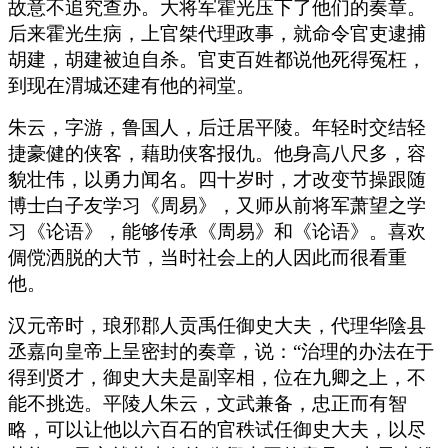
故意不追究查办。大将军霍光压下了他们的奏章。
后来霍光生病，上官桀代理政事，就命令官吏逮捕
胡建，胡建被迫自杀。官吏百姓都说他死得冤枉，
到现在渭城还建有他的祠堂。
朱云，字游，鲁国人，后迁居平陵。年轻时交结轻
捷豪健的侠客，藉助侠客报仇。他身高八尺多，容
貌壮伟，以勇力闻名。四十岁时，才改变节操跟随
博士白子友学习《周易》，又师从前将军萧望之学
习《论语》，能够传承《周易》和《论语》。喜欢
倜傥洒脱的大节，当时社会上的人因此而很看重
他。
汉元帝时，琅邪郡人贡禹任御史大夫，代理华陰县
丞嘉向皇帝上呈密封的奏章，说：“治理的办法在于
得到贤才，御史大夫是副宰相，位在九卿之上，不
能不挑选。平陵人朱云，文武兼备，忠正而有智
略，可以让他以六百石的官秩试任御史大夫，以尽