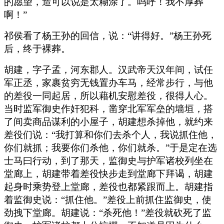
的愿望，造可以说是太糊涂了。呜呼！我不厚葬
啊！”
祁侯看了杨王孙的回信，说：“讲得好。”杨王孙死
后，终于裸葬。
胡建，字子孟，河东郡人。汉武帝天汉年间，试任
军正丞，家裹贫穷无钱置办车马，经常步行，与他
的差役一同起居，所以藉机安慰差役，很得人心。
当时监军御史作奸犯科，凿穿北军军垒的墙垣，搭
了间卖商品谋利的小屋子，胡建想杀掉他，就约来
差役们说：“我打算和你们去杀个人，我说抓住他，
你们就抓；我要你们杀他，你们就杀。”于是定在选
士马曰行动，到了那天，监御史与护军诸校列坐在
堂廊上，胡建带着差役快步走到堂廊下拜谒，胡建
起身时乘势登上堂廊，差役也都紧跟而上。胡建指
着监御史说：“抓住他。”差役上前抓住监御史，使
劲拽下堂廊。胡建说：“杀死他！”差役就砍死了监