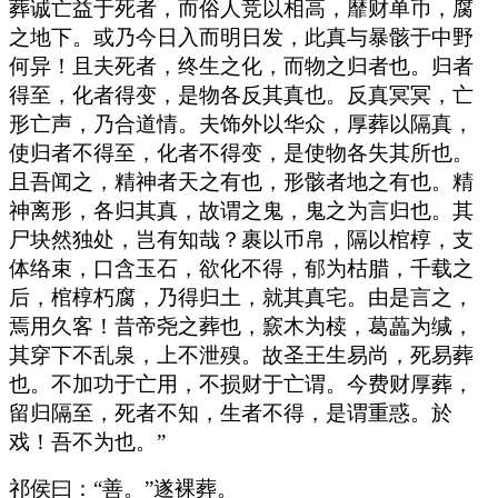
葬诚亡益于死者，而俗人竞以相高，靡财单币，腐
之地下。或乃今日入而明日发，此真与暴骸于中野
何异！且夫死者，终生之化，而物之归者也。归者
得至，化者得变，是物各反其真也。反真冥冥，亡
形亡声，乃合道情。夫饰外以华众，厚葬以隔真，
使归者不得至，化者不得变，是使物各失其所也。
且吾闻之，精神者天之有也，形骸者地之有也。精
神离形，各归其真，故谓之鬼，鬼之为言归也。其
尸块然独处，岂有知哉？裹以币帛，隔以棺椁，支
体络束，口含玉石，欲化不得，郁为枯腊，千载之
后，棺椁朽腐，乃得归土，就其真宅。由是言之，
焉用久客！昔帝尧之葬也，窾木为椟，葛藟为缄，
其穿下不乱泉，上不泄殠。故圣王生易尚，死易葬
也。不加功于亡用，不损财于亡谓。今费财厚葬，
留归隔至，死者不知，生者不得，是谓重惑。於
戏！吾不为也。”
祁侯曰：“善。”遂裸葬。