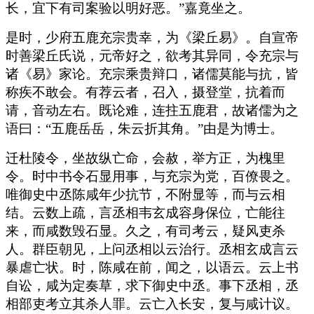
长，宜下有司案验以明好恶。”嘉竟坐之。
是时，少府五鹿充宗贵幸，为《梁丘易》。自宣帝
时善梁丘氏说，元帝好之，欲考其异同，令充宗与
诸《易》家论。充宗乘贵辩口，诸儒莫能与抗，皆
称疾不敢会。有荐云者，召入，摄登堂，抗着而
请，音动左右。既论难，连拄五鹿君，故诸儒为之
语曰：“五鹿岳岳，朱云折其角。”由是为博士。
迁杜陵令，坐故纵亡命，会赦，举方正，为槐里
令。时中书令石显用事，与充宗为党，百僚畏之。
唯御史中丞陈咸年少抗节，不附显等，而与云相
结。云数上疏，言丞相韦玄成容身保位，亡能往
来，而咸数毁石显。久之，有司考云，疑风吏杀
人。群臣朝见，上问丞相以云治行。丞相玄成言云
暴虐亡状。时，陈咸在前，闻之，以语云。云上书
自讼，咸为定奏草，求下御史中丞。事下丞相，丞
相部吏考立其杀人罪。云亡入长安，复与咸计议。