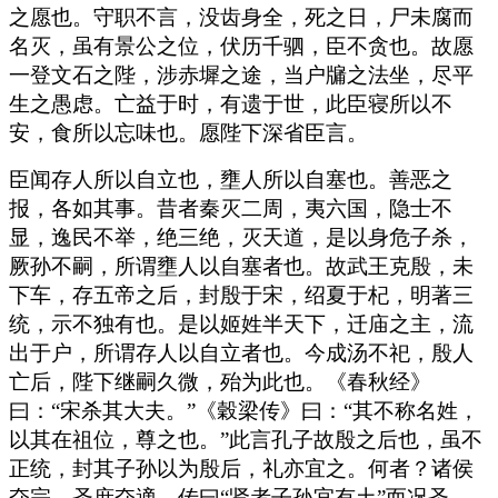
之愿也。守职不言，没齿身全，死之日，尸未腐而
名灭，虽有景公之位，伏历千驷，臣不贪也。故愿
一登文石之陛，涉赤墀之途，当户牖之法坐，尽平
生之愚虑。亡益于时，有遗于世，此臣寝所以不
安，食所以忘味也。愿陛下深省臣言。
臣闻存人所以自立也，壅人所以自塞也。善恶之
报，各如其事。昔者秦灭二周，夷六国，隐士不
显，逸民不举，绝三绝，灭天道，是以身危子杀，
厥孙不嗣，所谓壅人以自塞者也。故武王克殷，未
下车，存五帝之后，封殷于宋，绍夏于杞，明著三
统，示不独有也。是以姬姓半天下，迁庙之主，流
出于户，所谓存人以自立者也。今成汤不祀，殷人
亡后，陛下继嗣久微，殆为此也。《春秋经》
曰：“宋杀其大夫。”《穀梁传》曰：“其不称名姓，
以其在祖位，尊之也。”此言孔子故殷之后也，虽不
正统，封其子孙以为殷后，礼亦宜之。何者？诸侯
夺宗，圣庶夺適。传曰“贤者子孙宜有土”而况圣