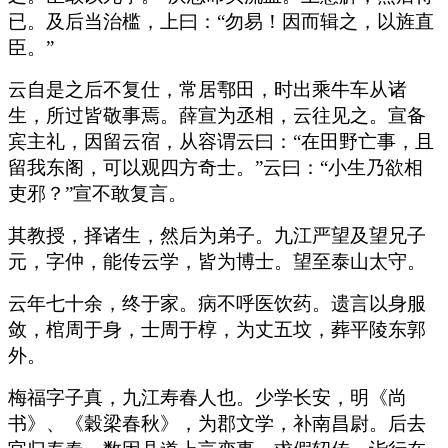
已。及后当治槛，上曰：“勿易！因而辑之，以旌直
臣。”
云自是之后不复仕，常居鄠田，时出乘牛车从诸
生，所过皆敬事焉。薛宣为丞相，云往见之。宣备
宾主礼，因留云宿，从容谓云曰：“在田野亡事，且
留我东阁，可以观四方奇士。”云曰：“小生乃欲相
吏邪？”宣不敢复言。
其教授，择诸生，然后为弟子。九江严望及望兄子
元，字仲，能传云学，皆为博士。望至泰山太守。
云年七十余，终于家。病不呼医饮药。遗言以身服
敛，棺周于身，士周于椁，为丈五坟，葬平陵东郭
外。
梅福字子真，九江寿春人也。少学长安，明《尚
书》、《穀梁春秋》，为郡文学，补南昌尉。后去