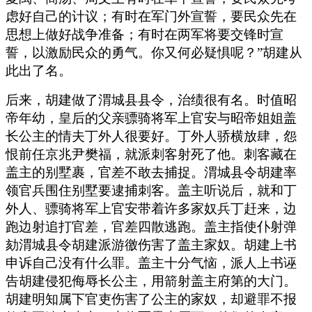
虑好自己的计议；有时在军门外宣誓，要民众先在
思想上做好战争准备；有时在两军将要交锋时宣
誓，以激励民众的勇气。你又何必疑惧呢？”胡建从
此出了名。
后来，胡建做了渭城县县令，治绩很有名。时值昭
帝年幼，皇后的父亲骠骑将军上官安与昭帝姐姐盖
长公主的情夫丁外人很要好。丁外人骄横放肆，怨
恨前任京兆尹樊福，就派刺客射死了他。刺客藏在
盖主的别墅裹，官差不敢去捕捉。渭城县令胡建率
领官兵围住别墅要逮捕刺客。盖主听说后，就和丁
外人、骠骑将军上官安带着许多家奴兵丁赶来，边
跑边射追打官差，官差四散逃跑。盖主指使仆射弹
劾渭城县令胡建派游徼伤害了盖主家奴。胡建上书
申诉自己没有什么罪。盖主十分气恼，派人上书诬
告胡建侵犯侮辱长公主，用箭射盖主府第的大门。
胡建明知属下官吏伤害了公主的家奴，却避罪不报