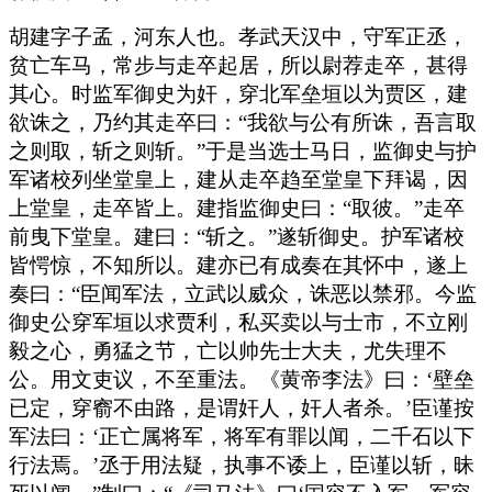
胡建字子孟，河东人也。孝武天汉中，守军正丞，
贫亡车马，常步与走卒起居，所以尉荐走卒，甚得
其心。时监军御史为奸，穿北军垒垣以为贾区，建
欲诛之，乃约其走卒曰：“我欲与公有所诛，吾言取
之则取，斩之则斩。”于是当选士马日，监御史与护
军诸校列坐堂皇上，建从走卒趋至堂皇下拜谒，因
上堂皇，走卒皆上。建指监御史曰：“取彼。”走卒
前曳下堂皇。建曰：“斩之。”遂斩御史。护军诸校
皆愕惊，不知所以。建亦已有成奏在其怀中，遂上
奏曰：“臣闻军法，立武以威众，诛恶以禁邪。今监
御史公穿军垣以求贾利，私买卖以与士市，不立刚
毅之心，勇猛之节，亡以帅先士大夫，尤失理不
公。用文吏议，不至重法。《黄帝李法》曰：‘壁垒
已定，穿窬不由路，是谓奸人，奸人者杀。’臣谨按
军法曰：‘正亡属将军，将军有罪以闻，二千石以下
行法焉。’丞于用法疑，执事不诿上，臣谨以斩，昧