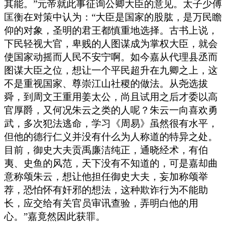
其能。”元帝就此事征询公卿大臣的意见。太子少傅
匡衡在对策中认为：“大臣是国家的股肱，是万民瞻
仰的对象，圣明的君王都慎重地选择。古书上说，
下民轻视大官，卑贱的人图谋成为掌权大臣，就会
使国家动摇而人民不安宁啊。如今嘉从代理县丞而
图谋大臣之位，想让一个平民超升在九卿之上，这
不是重视国家、尊崇江山社稷的做法。从尧选拔
舜，到周文王重用姜太公，尚且试用之后才委以高
官厚爵，又何况朱云之类的人呢？朱云一向喜欢勇
武，多次犯法逃命，学习《周易》虽然很有水平，
但他的德行仁义并没有什么为人称道的特异之处。
目前，御史大夫贡禹廉洁纯正，通晓经术，有伯
夷、史鱼的风范，天下没有不知道的，可是嘉却曲
意称颂朱云，想让他担任御史大夫，妄加称颂举
荐，恐怕怀有奸邪的想法，这种欺诈行为不能助
长，应交给有关官员审讯查验，弄明白他的用
心。”嘉竟然因此获罪。