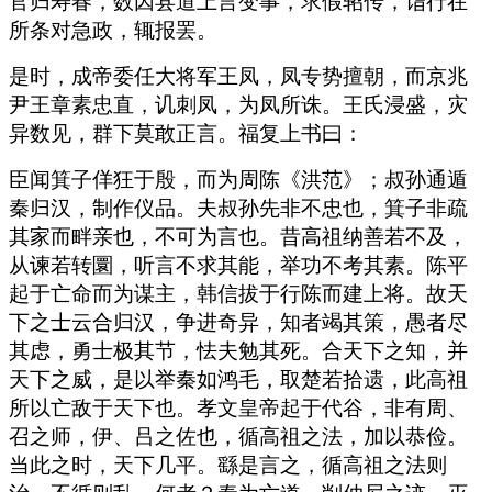
官归寿春，数因县道上言变事，求假轺传，诣行在
所条对急政，辄报罢。
是时，成帝委任大将军王凤，凤专势擅朝，而京兆
尹王章素忠直，讥刺凤，为凤所诛。王氏浸盛，灾
异数见，群下莫敢正言。福复上书曰：
臣闻箕子佯狂于殷，而为周陈《洪范》；叔孙通遁
秦归汉，制作仪品。夫叔孙先非不忠也，箕子非疏
其家而畔亲也，不可为言也。昔高祖纳善若不及，
从谏若转圜，听言不求其能，举功不考其素。陈平
起于亡命而为谋主，韩信拔于行陈而建上将。故天
下之士云合归汉，争进奇异，知者竭其策，愚者尽
其虑，勇士极其节，怯夫勉其死。合天下之知，并
天下之威，是以举秦如鸿毛，取楚若拾遗，此高祖
所以亡敌于天下也。孝文皇帝起于代谷，非有周、
召之师，伊、吕之佐也，循高祖之法，加以恭俭。
当此之时，天下几平。繇是言之，循高祖之法则