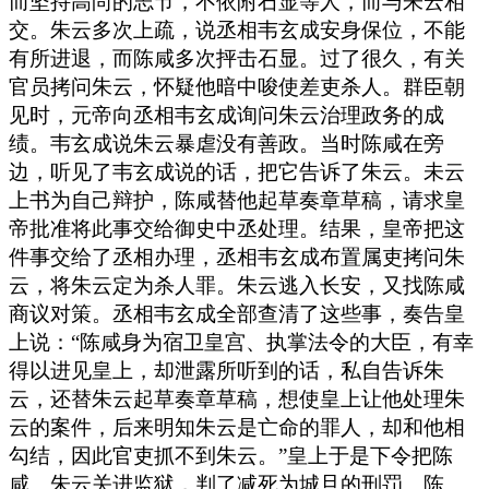
而坚持高尚的志节，不依附石显等人，而与朱云相
交。朱云多次上疏，说丞相韦玄成安身保位，不能
有所进退，而陈咸多次抨击石显。过了很久，有关
官员拷问朱云，怀疑他暗中唆使差吏杀人。群臣朝
见时，元帝向丞相韦玄成询问朱云治理政务的成
绩。韦玄成说朱云暴虐没有善政。当时陈咸在旁
边，听见了韦玄成说的话，把它告诉了朱云。未云
上书为自己辩护，陈咸替他起草奏章草稿，请求皇
帝批准将此事交给御史中丞处理。结果，皇帝把这
件事交给了丞相办理，丞相韦玄成布置属吏拷问朱
云，将朱云定为杀人罪。朱云逃入长安，又找陈咸
商议对策。丞相韦玄成全部查清了这些事，奏告皇
上说：“陈咸身为宿卫皇宫、执掌法令的大臣，有幸
得以进见皇上，却泄露所听到的话，私自告诉朱
云，还替朱云起草奏章草稿，想使皇上让他处理朱
云的案件，后来明知朱云是亡命的罪人，却和他相
勾结，因此官吏抓不到朱云。”皇上于是下令把陈
咸、朱云关进监狱，判了减死为城旦的刑罚。陈