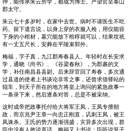
仲，能传承朱云所学，都成为博士。严望官至泰山
郡太守。
朱云七十多岁时，在家中去世。病时不请医生不吃
药。留下遣言说，以身上穿的衣服入殓，用仅能容
下身的小棺材，墓穴能放下棺椁就可以，结果坟祇
有一丈五尺长，安葬在平陵束郭外。
梅福，字子真，九江郡寿春县人。年轻时在长安求
学，通晓《尚书》、《谷梁春秋》，为郡裹的文
学，补任南昌县县尉。后来辞官回了寿春，多次通
过县道的使者上书谈论非常之事，还曾求借驿站的
辊车，到天子所在的地方将皇上询问的紧急政事一
一条录下来，然后逐条对答，总是不被采纳。
这时成帝把政事托付给大将军王凤，王凤专擅朝
政，而京兆尹王章一向忠正刚直，讥刺王凤，被王
凤诛杀。王氏的势力逐渐强盛，灾异多次出现，群
臣中没有人敢说直话。梅福又上书说：臣听说箕子