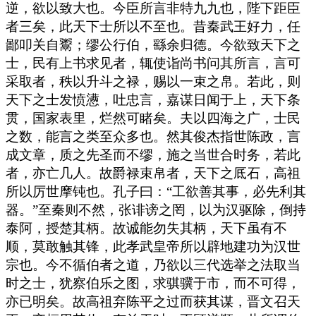
逆，欲以致大也。今臣所言非特九九也，陛下距臣
者三矣，此天下士所以不至也。昔秦武王好力，任
鄙叩关自鬻；缪公行伯，繇余归德。今欲致天下之
士，民有上书求见者，辄使诣尚书问其所言，言可
采取者，秩以升斗之禄，赐以一束之帛。若此，则
天下之士发愤懑，吐忠言，嘉谋日闻于上，天下条
贯，国家表里，烂然可睹矣。夫以四海之广，士民
之数，能言之类至众多也。然其俊杰指世陈政，言
成文章，质之先圣而不缪，施之当世合时务，若此
者，亦亡几人。故爵禄束帛者，天下之厎石，高祖
所以厉世摩钝也。孔子曰：“工欲善其事，必先利其
器。”至秦则不然，张诽谤之罔，以为汉驱除，倒持
泰阿，授楚其柄。故诚能勿失其柄，天下虽有不
顺，莫敢触其锋，此孝武皇帝所以辟地建功为汉世
宗也。今不循伯者之道，乃欲以三代选举之法取当
时之士，犹察伯乐之图，求骐骥于市，而不可得，
亦已明矣。故高祖弃陈平之过而获其谋，晋文召天