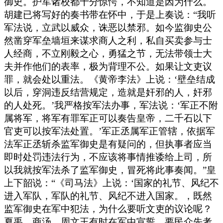
御史。护军诸校都十分惊愕，不知道是因为什么。
胡建已将写好的奏书带在怀中，于是上奏说：“我听
军法说，立武以威众，诛恶以禁邪。如今监御史公
然凿穿军垒墙垣来谋求商人之利，私自买卖参与士
人经商，不立刚毅之心，勇猛之节，无法带领士大
夫并作他们的表率，极为背理不公。如果让文吏议
罪，就会处以重法。《黄帝李法》上说：‘壁垒结成
以后，穿洞违反结营规定，造就是奸邪的人，奸邪
的人处死。’我严格按军法办事，军法说：‘军正不附
属将军，将军有罪军正可以奏告皇帝，二千石以下
官吏可以按军法处置。’军正丞属军正管辖，依据军
法军正丞斩杀监军御史是有疑问的，但执事者应当
即时处罚违法行为，不应该将事情推诿给上司，所
以我就按军法杀了监军御史，冒死将此事奏闻。”皇
上下韶说：“《司马法》上说：‘国家的礼节、风纪不
进入军队，军队的礼节、风纪不进入国家。，既然
监军御史在军中犯法，为什么要听文吏的议论呢？
夏禹、商汤、周文王有时在军中宣誓，要民众先考