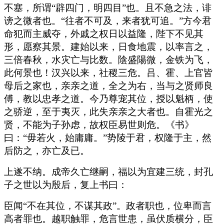
不塞，所谓“辟四门，明四目”也。且不急之法，诽
谤之微者也。“往者不可及，来者犹可追。”方今君
命犯而主威夺，外戚之权日以益隆，陛下不见其
形，愿察其景。建始以来，日食地震，以率言之，
三倍春秋，水灾亡与比数。陰盛陽微，金铁为飞，
此何景也！汉兴以来，社稷三危。吕、霍、上官皆
母后之家也，亲亲之道，全之为右，当与之贤师良
傅，教以忠孝之道。今乃尊宠其位，授以魁柄，使
之骄逆，至于夷灭，此失亲亲之大者也。自霍光之
贤，不能为子孙虑，故权臣易世则危。《书》
曰：“毋若火，始庸庸。”势陵于君，权隆于主，然
后防之，亦亡及已。
上遂不纳。成帝久亡继嗣，福以为宜建三统，封孔
子之世以为殷后，复上书曰：
臣闻“不在其位，不谋其政”。政者职也，位卑而言
高者罪也。越职触罪，危言世患，虽伏质横分，臣