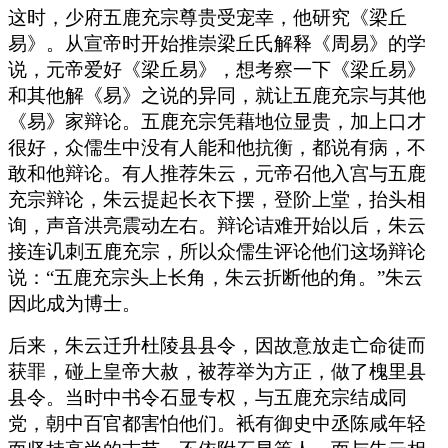
这时，少府五鹿充宗尊贵受宠幸，他研究《梁丘
易》。从宣帝时开始推崇梁丘氏解释《周易》的学
说，元帝爱好《梁丘易》，想考察一下《梁丘易》
和其他解《易》之说的异同，就让五鹿充宗与其他
《易》家辩论。五鹿充宗凭藉地位显贵，加上口才
很好，众儒生中没有人能和他抗衡，都说有病，不
敢和他辩论。有人推荐朱云，元帝召他入宫与五鹿
充宗辩论，朱云提起长衣下摆，登阶上堂，抬头相
询，声音洪亮震动左右。辩论诘难开始以后，朱云
接连讥刺五鹿充宗，所以众儒生评论他们这场辩论
说：“五鹿充宗头上长角，朱云折断他的角。”朱云
因此成为博士。
后来，朱云迁升杜陵县县令，因故意放走亡命徒而
获罪，碰上皇帝大赦，被荐举为方正，做了槐里县
县令。当时中书令石显专权，与五鹿充宗结成同
党，朝中百官都害怕他们。衹有御史中丞陈咸年轻