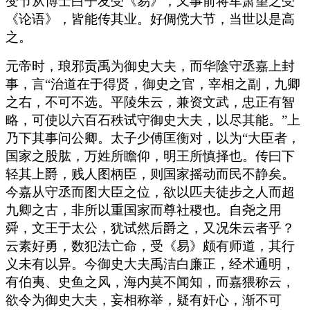
变节从博士白子友受《易》，又事前将军萧望之受
《论语》，皆能传其业。好倜傥大节，当世以是高
之。
元帝时，琅邪贡禹为御史大夫，而华陰守丞嘉上封
事，言“治道在于得贤，御史之官，宰相之副，九卿
之右，不可不选。平陵朱云，兼资文武，忠正有智
略，可使以六百石秩试守御史大夫，以尽其能。”上
乃下其事问公卿。太子少傅匡衡对，以为“大臣者，
国家之股肱，万姓所瞻仰，明王所慎择也。传曰下
轻其上爵，贱人图柄臣，则国家摇动而民不静矣。
今嘉从守丞而图大臣之位，欲以匹夫徒步之人而超
九卿之古，非所以重国家而尊社稷也。自尧之用
舜，文王于太公，犹试然后爵之，又况朱云者乎？
云素好勇，数犯法亡命，受《易》颇有师道，其行
义未有以异。今御史大夫禹洁白廉正，经术通明，
有伯夷、史鱼之风，海内莫不闻知，而嘉猥称云，
欲令为御史大夫，妄相称举，疑有奸心，渐不可