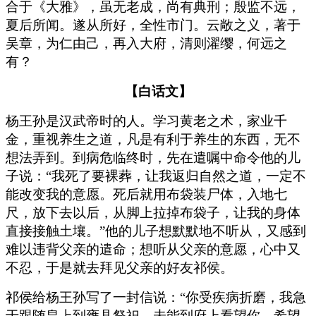
合于《大雅》，虽无老成，尚有典刑；殷监不远，
夏后所闻。遂从所好，全性市门。云敞之义，著于
吴章，为仁由己，再入大府，清则濯缨，何远之
有？
【白话文】
杨王孙是汉武帝时的人。学习黄老之术，家业千
金，重视养生之道，凡是有利于养生的东西，无不
想法弄到。到病危临终时，先在遣嘱中命令他的儿
子说：“我死了要裸葬，让我返归自然之道，一定不
能改变我的意愿。死后就用布袋装尸体，入地七
尺，放下去以后，从脚上拉掉布袋子，让我的身体
直接接触土壤。”他的儿子想默默地不听从，又感到
难以违背父亲的遣命；想听从父亲的意愿，心中又
不忍，于是就去拜见父亲的好友祁侯。
祁侯给杨王孙写了一封信说：“你受疾病折磨，我急
于跟随皇上到雍县祭祀，未能到府上看望你。希望