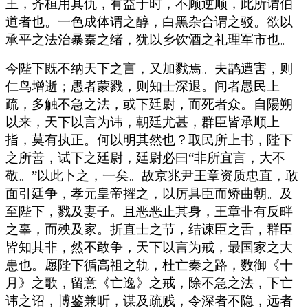
王，齐桓用其仇，有益于时，不顾逆顺，此所谓伯
道者也。一色成体谓之醇，白黑杂合谓之驳。欲以
承平之法治暴秦之绪，犹以乡饮酒之礼理军市也。
今陛下既不纳天下之言，又加戮焉。夫鹊遭害，则
仁鸟增逝；愚者蒙戮，则知士深退。间者愚民上
疏，多触不急之法，或下廷尉，而死者众。自陽朔
以来，天下以言为讳，朝廷尤甚，群臣皆承顺上
指，莫有执正。何以明其然也？取民所上书，陛下
之所善，试下之廷尉，廷尉必曰“非所宜言，大不
敬。”以此卜之，一矣。故京兆尹王章资质忠直，敢
面引廷争，孝元皇帝擢之，以厉具臣而矫曲朝。及
至陛下，戮及妻子。且恶恶止其身，王章非有反畔
之辜，而殃及家。折直士之节，结谏臣之舌，群臣
皆知其非，然不敢争，天下以言为戒，最国家之大
患也。愿陛下循高祖之轨，杜亡秦之路，数御《十
月》之歌，留意《亡逸》之戒，除不急之法，下亡
讳之诏，博鉴兼听，谋及疏贱，令深者不隐，远者