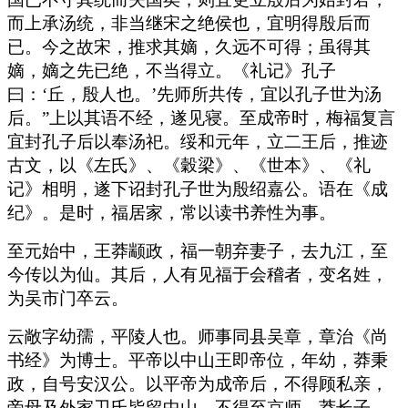
而上承汤统，非当继宋之绝侯也，宜明得殷后而
已。今之故宋，推求其嫡，久远不可得；虽得其
嫡，嫡之先已绝，不当得立。《礼记》孔子
曰：‘丘，殷人也。’先师所共传，宜以孔子世为汤
后。”上以其语不经，遂见寝。至成帝时，梅福复言
宜封孔子后以奉汤祀。绥和元年，立二王后，推迹
古文，以《左氏》、《穀梁》、《世本》、《礼
记》相明，遂下诏封孔子世为殷绍嘉公。语在《成
纪》。是时，福居家，常以读书养性为事。
至元始中，王莽颛政，福一朝弃妻子，去九江，至
今传以为仙。其后，人有见福于会稽者，变名姓，
为吴市门卒云。
云敞字幼孺，平陵人也。师事同县吴章，章治《尚
书经》为博士。平帝以中山王即帝位，年幼，莽秉
政，自号安汉公。以平帝为成帝后，不得顾私亲，
帝母及外家卫氏皆留中山，不得至京师。莽长子