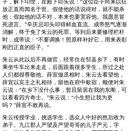
子，解下印绶，在殿下叩头说：“这位臣子向来以狂
放正直而闻名于世。假使他的话说得对，就不能杀
他；假如他的话不对，本来也要宽容他。我愿意冒
死进言。”辛庆忌叩头叩得鲜血直流。成帝怒气逐渐
消解，终于免了朱云的死罪。等到后来要修理栏杆
时，成帝说：“不要调换！照原样补好它，用来表彰
刚烈正直的臣子。”
朱云从此以后不再做官，经常住在邹县乡下，有时
乘坐牛车出来走走，后面跟着很多学生，所过之处
人们都很尊敬他。薛宣做丞相时，朱云去看望他，
薛宣以宾主之礼相待，留他在府中歇宿，顺便对朱
云说：“在乡下没什么事，暂且留居在我的东阁，可
以看看四方奇士。”朱云说：“小生想让我为吏
吗？”薛宣不敢再说。
朱云传授学业，挑选学生，选众人中好的然后收为
弟子。九江郡人严望及严望哥哥的儿子严元，字