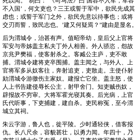
死以闻。”制曰：“《司马法》曰‘国容不入军，军容
不入国’，何文吏也？三王或誓于军中，欲民先成其
虑也；或誓于军门之外，欲民先意以待事也；或将
交刃而誓，致民志也。’建又何疑焉？”建由是显名。
后为渭城令，治甚有声。值昭帝幼，皇后父上官将
军安与帝姊盖主私夫丁外人相善。外人骄恣，怨故
京兆尹樊福，使客射杀之。客臧公主庐，吏不敢
捕。渭城令建将吏卒围捕。盖主闻之，与外人、上
官将军多从奴客往，奔射追吏，吏散走。主使仆射
劾渭城令游徼伤主家奴。建报亡它坐。盖主怒，使
人上书告建侵辱长公主，射甲舍门。知吏贼伤奴，
辟报故不穷审。大将军霍光寝其奏。后光病，上官
氏代听事，下吏捕建，建自杀。吏民称冤，至今渭
城立其祠。
朱云字游，鲁人也，徙平陵。少时通轻侠，借客报
仇。长八尺余，容貌甚壮，以勇力闻。年四十，乃