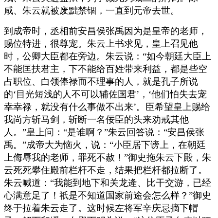
咸、朱云就被废黜禁锢，一直到元帝去世。
到成帝时，丞相前安昌侯张禹因为是皇帝的老师，
赐位特进，很尊宠。朱云上书求见，皇上召见他
时，公卿大臣都在旁边。朱云说：“如今朝廷大臣上
不能匡扶君主，下不能给百姓带来利益，都是些空
占职位、白领俸禄而不理事的人，就是孔子所说
的‘目光短浅的人不可以辅佐国君’，‘他们怕失去宠
幸幸禄，就没有什么事做不出来’。臣希望皇上赐给
我尚方斩马剑，斩断一名佞臣的头来劝戒其他
人。”皇上问：“是谁啊？”朱云回答说：“安昌侯张
禹。”成帝大为恼火，说：“小臣居下谤上，在朝廷
上侮辱我的老师，罪死不赦！”御史拖朱云下殿，朱
云死死攀住殿前栏杆不走，结果把栏杆都拉断了。
朱云喊道：“我能到地下和关龙逄、比干交游，已经
心满意足了！祇是不知道国家前途会怎么样？”御史
终于拉着朱云走了。这时候左将军辛庆忌摘下帽