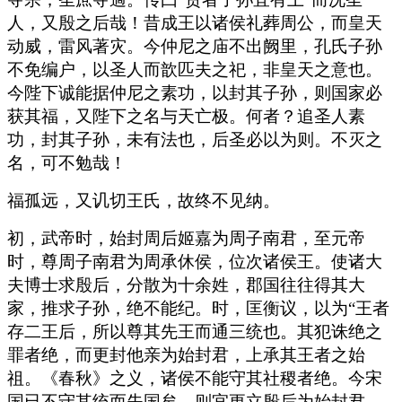
人，又殷之后哉！昔成王以诸侯礼葬周公，而皇天
动威，雷风著灾。今仲尼之庙不出阙里，孔氏子孙
不免编户，以圣人而歆匹夫之祀，非皇天之意也。
今陛下诚能据仲尼之素功，以封其子孙，则国家必
获其福，又陛下之名与天亡极。何者？追圣人素
功，封其子孙，未有法也，后圣必以为则。不灭之
名，可不勉哉！
福孤远，又讥切王氏，故终不见纳。
初，武帝时，始封周后姬嘉为周子南君，至元帝
时，尊周子南君为周承休侯，位次诸侯王。使诸大
夫博士求殷后，分散为十余姓，郡国往往得其大
家，推求子孙，绝不能纪。时，匡衡议，以为“王者
存二王后，所以尊其先王而通三统也。其犯诛绝之
罪者绝，而更封他亲为始封君，上承其王者之始
祖。《春秋》之义，诸侯不能守其社稷者绝。今宋
国已不守其统而失国矣，则宜更立殷后为始封君，