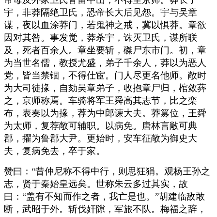
宇，非莽隔绝卫氏，恐帝长大后见怨。宇与吴章
谋，夜以血涂莽门，若鬼神之戒，冀以惧莽。章欲
因对其咎。事发觉，莽杀宇，诛灭卫氏，谋所联
及，死者百余人。章坐要斩，磔尸东市门。初，章
为当世名儒，教授尤盛，弟子千余人，莽以为恶人
党，皆当禁锢，不得仕宦。门人尽更名他师。敞时
为大司徒掾，自劾吴章弟子，收抱章尸归，棺敛葬
之，京师称焉。车骑将军王舜高其志节，比之栾
布，表奏以为掾，荐为中郎谏大夫。莽篡位，王舜
为太师，复荐敞可辅职。以病免。唐林言敞可典
郡，擢为鲁郡大尹。更始时，安车征敞为御史大
夫，复病免去，卒于家。
赞曰：“昔仲尼称不得中行，则思狂狷。观杨王孙之
志，贤于秦始皇远矣。世称朱云多过其实，故
曰：“盖有不知而作之者，我亡是也。”胡建临敌敢
断，武昭于外。斩伐奸隙，军旅不队。梅福之辞，