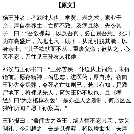
【原文】
杨王孙者，孝武时人也。学黄、老之术，家业千
余，厚自奉养生，亡所不致。及病且终，先令其
子，曰：“吾欲裸葬，以反吾真，必亡易吾意。死则
为布囊盛尸，入地七尺，既下，从足引脱其囊，以
身亲土。”其子欲默而不从，重废父命；欲从之，心
又不忍，乃往见王孙友人祁侯。
祁侯与王孙书曰：“王孙苦疾，仆迫从上祠雍，未得
诣前。愿存精神，省思虑，进医药，厚自持。窃闻
王孙先令裸葬，令死者亡知则已，若其有知，是戮
尸地下，将裸见先人，窃为王孙不取也。且《孝
经》曰‘为之棺椁衣衾’，是亦圣人之遗制，何必区区
独守所闻？愿王孙察焉。”
王孙报曰：“盖闻古之圣王，缘人情不忍其亲，故为
制礼，今则越之，吾是以裸葬，将以矫世也。夫厚