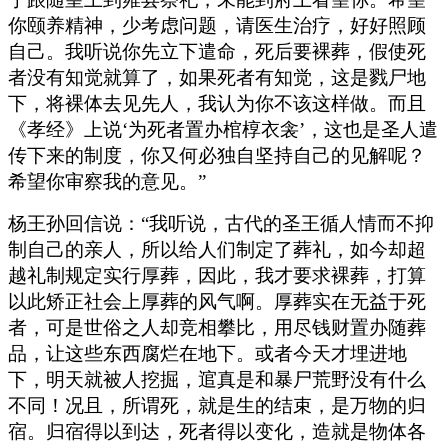
你颐养精神，少考虑问题，请医生治疗，好好照顾
自己。我听说你先立下遣命，死后要裸葬，假使死
者没有知觉就算了，如果死者有知觉，这是戮尸地
下，将裸体去见先人，我认为你不该这样做。而且
《孝经》上说‘为死者置办棺椁衣衾’，这也是圣人遣
传下来的制度，你又何必独自坚持自己的见解呢？
希望你审察我的意见。”
杨王孙回信说：“我听说，古代的圣王循人情而不抑
制自己的亲人，所以给人们制定了葬礼，如今却超
越礼制规定实行厚葬，因此，我才要求裸葬，打算
以此矫正社会上厚葬的风气啊。厚葬实在无益于死
者，可是世俗之人却竞相攀比，用尽钱财置办随葬
品，让这些东西腐烂在地下。或者今天才埋进地
下，明天就被人挖掘，逭真是和暴尸荒野没有什么
不同！况且，所谓死，就是生的结束，是万物的归
宿。归宿得以到达，死者得以变化，造就是物体各