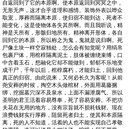
自返回到了它的本原啊。使本原返回到冥冥之中，
无形无声，这才合乎道理和感情。装饰外表以哗众
取宠，厚葬而隔离本原，使归宿不能到达，死者不
能变化，这是使物体各失其所啊。而且我听说，精
神是天所有，形骸归地所有。精神离开形体，各自
回到它的本原，所以称之为鬼，鬼就是说归啊。死
尸像土块一样空寂独处，怎么会有知觉呢？用绢帛
包裹尸体，用棺椁隔离泥土，肢体被缠绕束缚，口
中含着玉石，想融化它却不能做到，郁郁不乐地变
成干尸，千年以后，棺椁腐朽，才能归土，回到他
真正的归宿。由此说来，又何必长久为客呢！从前
尧安葬的时候，掏空木头做棺材，外面用葛藤捆
绑，挖掘墓穴深不及泉水，上面不漏泄腐气。所以
圣明的君王活着容易尊奉，死了容易安葬。不把功
夫花在无用的地方，没有宗旨就不损耗钱财。现在
浪费钱财实行厚葬，阻留死者归土，使其和本原隔
离，死的人不知道，活着的人也不能实现自己孝敬