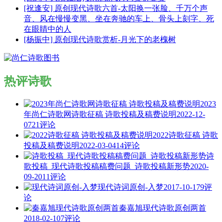
[祝逢安] 原创现代诗歌六首-太阳换一张脸、千万个声
音、风在慢慢变黑、坐在奔驰的车上、骨头上刻字、死
在眼睛中的人
[杨振中] 原创现代诗歌赏析-月光下的老槐树
热评诗歌
2023
年尚仁诗歌网诗歌征稿 诗歌投稿及稿费说明
2022-12-
07
21评论
2022诗歌征稿 诗歌
投稿及稿费说明
2022-03-04
14评论
诗
歌投稿_现代诗歌投稿稿费问题_诗歌投稿新形势
2020-
09-20
11评论
现代诗词原创-入梦
2017-10-17
9评
论
秦嘉旭现代诗歌原创两首
2018-02-10
7评论