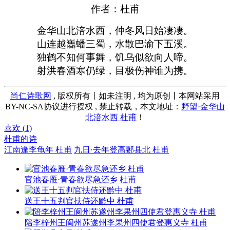
作者：杜甫
金华山北涪水西，仲冬风日始凄凄。
山连越巂蟠三蜀，水散巴渝下五溪。
独鹤不知何事舞，饥乌似欲向人啼。
射洪春酒寒仍绿，目极伤神谁为携。
尚仁诗歌网
, 版权所有丨如未注明 , 均为原创丨本网站采用
BY-NC-SA协议进行授权 , 禁止转载，本文地址：
野望·金华山
北涪水西 杜甫
！
喜欢 (
1
)
杜甫的诗
江南逢李龟年 杜甫
九日·去年登高郪县北 杜甫
官池春雁·青春欲尽急还乡 杜甫
送王十五判官扶侍还黔中 杜甫
陪李梓州王阆州苏遂州李果州四使君登惠义寺 杜甫