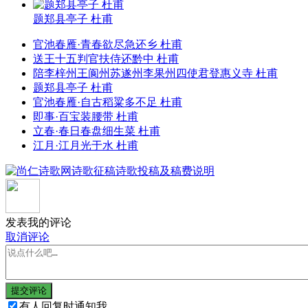
题郑县亭子 杜甫
官池春雁·青春欲尽急还乡 杜甫
送王十五判官扶侍还黔中 杜甫
陪李梓州王阆州苏遂州李果州四使君登惠义寺 杜甫
题郑县亭子 杜甫
官池春雁·自古稻粱多不足 杜甫
即事·百宝装腰带 杜甫
立春·春日春盘细生菜 杜甫
江月·江月光于水 杜甫
发表我的评论
取消评论
提交评论
有人回复时通知我