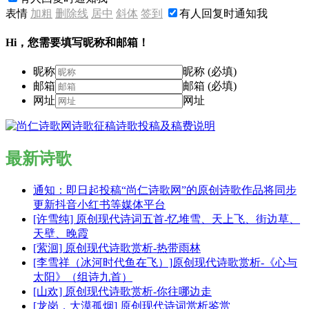
表情
加粗
删除线
居中
斜体
签到
有人回复时通知我
Hi，您需要填写昵称和邮箱！
昵称
昵称 (必填)
邮箱
邮箱 (必填)
网址
网址
最新诗歌
通知：即日起投稿“尚仁诗歌网”的原创诗歌作品将同步
更新抖音小红书等媒体平台
[许雪纯] 原创现代诗词五首-忆堆雪、天上飞、街边草、
天壁、晚霞
[萦洄] 原创现代诗歌赏析-热带雨林
[李雪祥（冰河时代鱼在飞）]原创现代诗歌赏析-《心与
太阳》（组诗九首）
[山欢] 原创现代诗歌赏析-你往哪边走
[龙岗，大漠孤烟] 原创现代诗词赏析鉴赏