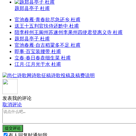
题郑县亭子 杜甫
官池春雁·青春欲尽急还乡 杜甫
送王十五判官扶侍还黔中 杜甫
陪李梓州王阆州苏遂州李果州四使君登惠义寺 杜甫
题郑县亭子 杜甫
官池春雁·自古稻粱多不足 杜甫
即事·百宝装腰带 杜甫
立春·春日春盘细生菜 杜甫
江月·江月光于水 杜甫
发表我的评论
取消评论
提交评论
有人回复时通知我