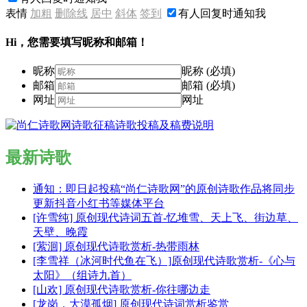
表情
加粗
删除线
居中
斜体
签到
有人回复时通知我
Hi，您需要填写昵称和邮箱！
昵称
昵称 (必填)
邮箱
邮箱 (必填)
网址
网址
最新诗歌
通知：即日起投稿“尚仁诗歌网”的原创诗歌作品将同步
更新抖音小红书等媒体平台
[许雪纯] 原创现代诗词五首-忆堆雪、天上飞、街边草、
天壁、晚霞
[萦洄] 原创现代诗歌赏析-热带雨林
[李雪祥（冰河时代鱼在飞）]原创现代诗歌赏析-《心与
太阳》（组诗九首）
[山欢] 原创现代诗歌赏析-你往哪边走
[龙岗，大漠孤烟] 原创现代诗词赏析鉴赏