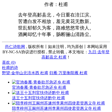
作者：杜甫
去年登高郪县北，今日重在涪江滨。
苦遭白发不相放，羞见黄花无数新。
世乱郁郁久为客，路难悠悠常傍人。
酒阑却忆十年事，肠断骊山清路尘。
尚仁诗歌网
, 版权所有丨如未注明 , 均为原创丨本网站采用
BY-NC-SA协议进行授权 , 禁止转载，本文地址：
九日·去年登
高郪县北 杜甫
！
喜欢 (
0
)
杜甫的诗
野望·金华山北涪水西 杜甫
归雁·万里衡阳雁 杜甫
官池春雁·青春欲尽急还乡 杜甫
送王十五判官扶侍还黔中 杜甫
陪李梓州王阆州苏遂州李果州四使君登惠义寺 杜甫