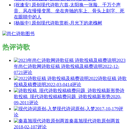
[祝逢安] 原创现代诗歌六首-太阳换一张脸、千万个声
音、风在慢慢变黑、坐在奔驰的车上、骨头上刻字、死
在眼睛中的人
[杨振中] 原创现代诗歌赏析-月光下的老槐树
热评诗歌
2023
年尚仁诗歌网诗歌征稿 诗歌投稿及稿费说明
2022-12-
07
21评论
2022诗歌征稿 诗歌
投稿及稿费说明
2022-03-04
14评论
诗
歌投稿_现代诗歌投稿稿费问题_诗歌投稿新形势
2020-
09-20
11评论
现代诗词原创-入梦
2017-10-17
9评
论
秦嘉旭现代诗歌原创两首
2018-02-10
7评论