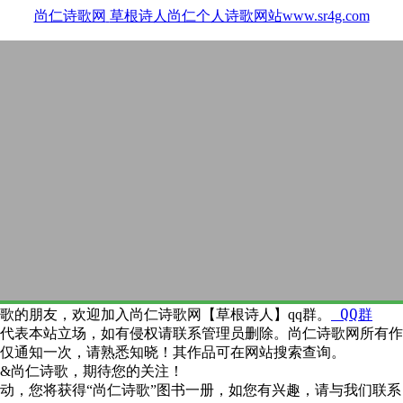
尚仁诗歌网
草根诗人尚仁个人诗歌网站www.sr4g.com
QQ群
歌的朋友，欢迎加入尚仁诗歌网【草根诗人】qq群。
代表本站立场，如有侵权请联系管理员删除。尚仁诗歌网所有作
仅通知一次，请熟悉知晓！其作品可在网站搜索查询。
&尚仁诗歌，期待您的关注！
动，您将获得“尚仁诗歌”图书一册，如您有兴趣，请与我们联