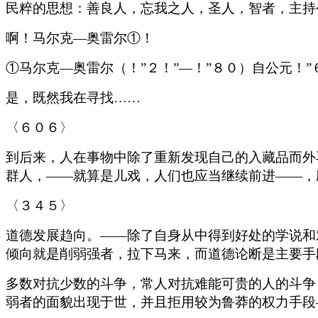
民粹的思想：善良人，忘我之人，圣人，智者，主持
啊！马尔克—奥雷尔①！
①马尔克—奥雷尔（！”２！”—！”８０）自公元！
是，既然我在寻找……
〈６０６〉
到后来，人在事物中除了重新发现自己的入藏品而外
群人，——就算是儿戏，人们也应当继续前进——，
〈３４５〉
道德发展趋向。——除了自身从中得到好处的学说和
倾向就是削弱强者，拉下马来，而道德论断是主要手
多数对抗少数的斗争，常人对抗难能可贵的人的斗争
弱者的面貌出现于世，并且拒用较为鲁莽的权力手段