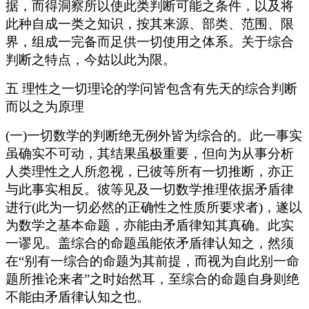
据，而得洞察所以使此类判断可能之条件，以及将
此种自成一类之知识，按其来源、部类、范围、限
界，组成一完备而足供一切使用之体系。关于综合
判断之特点，今姑以此为限。
五 理性之一切理论的学问皆包含有先天的综合判断
而以之为原理
(一)一切数学的判断绝无例外皆为综合的。此一事实
虽确实不可动，其结果虽极重要，但向为从事分析
人类理性之人所忽视，已彼等所有一切推断，亦正
与此事实相反。彼等见及一切数学推理依据矛盾律
进行(此为一切必然的正确性之性质所要求者)，遂以
为数学之基本命题，亦能由矛盾律知其真确。此实
一谬见。盖综合的命题虽能依矛盾律认知之，然须
在“别有一综合的命题为其前提，而视为自此别一命
题所推论来者”之时始然耳，至综合的命题自身则绝
不能由矛盾律认知之也。