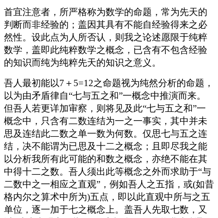
首宜注意者，所严格称为数学的命题，常为先天的
判断而非经验的；盖因其具有不能自经验得来之必
然性。设此点为人所否认，则我之论述愿限于纯粹
数学，盖即此纯粹数学之概念，已含有不包含经验
的知识而纯为纯粹先天的知识之意义。
吾人最初能以7＋5=12之命题视为纯然分析的命题，
以为由矛盾律自“七与五之和”一概念中推演而来。
但吾人若更详加审察，则将见及此“七与五之和”一
概念中，只含有二数连结为一之一事实，其中并未
思及连结此二数之单一数为何数。仅思七与五之连
结，决不能谓为已思及十二之概念；且即尽我之能
以分析我所有此可能的和数之概念，亦绝不能在其
中得十二之数。吾人须出此等概念之外而求助于“与
二数中之一相应之直观”，例如吾人之五指，或(如昔
格内尔之算术中所为)五点，即以此直观中所与之五
单位，逐一加于七之概念上。盖吾人先取七数，又