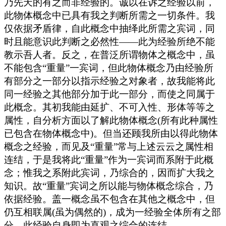
乃先天的有之而非经验的。诚以在诉之经验以前，
此物体概念中已具有我之判断所需之一切条件。我
仅依据矛盾律，自此概念中抽绎此所需之宾词，同
时且能意识此判断之必然性——此为经验所绝不能
教示吾人者。反之，在普泛所谓物体之概念中，虽
不能包含“重量”一宾词，但此物体概念乃由经验所
有部分之一部分以指示经验之对象者，故我能将此
同一经验之其他部分加于此一部分，而使之同属于
此概念。其初我能由延扩、不可入性、形体等等之
属性，自分析方面以了解此物体概念(所有此种属性
已包含在物体概念中)。但当还顾我所由以得此物体
概念之经验，而见及“重量”常与上述云云之属性相
连结，于是我将此“重量”作为一宾词而系附于此概
念；惟我之系附此宾词，乃综合的，因而扩大我之
知识。故“重量”宾词之所以能与物体概念综合，乃
依据经验。盖一概念虽不包含在其他之概念中，但
仍互相联属(虽为偶然的)，成为一经验全体所有之部
分，此经验自身即为直观之综合的连结。