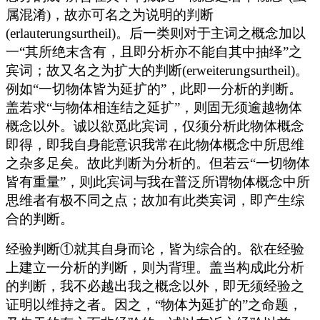
属混淆)，故亦可名之为说明的判断
(erlauterungsurtheil)。后一类则对于主词之概念加以
一“其所绝末含有，且即分析亦不能自其中抽绎”之
宾词；故又名之为扩大的判断(erweiterungsurtheil)。
例如“一切物体皆为延扩的”，此即一分析的判断。
盖若求“与物体相连结之延扩”，则固无须逾越物体
概念以外。诚以欲觅此宾词，仅须分析此物体概念
即得，即我自身能意识我常在此物体概念中所思维
之杂多足矣。故此判断为分析的。但若云“一切物体
皆有重量”，则此宾词与我在普泛所谓物体概念中所
思维者有极不同之点；故加有此类宾词，即产生综
合的判断。
经验判断①就其自身而论，皆为综合的。欲在经验
上建立一分析的判断，则为背理。盖当构成此分析
的判断，我不必越出我之概念以外，即无须经验之
证明以维持之者。因之，“物体为延扩的”之命题，