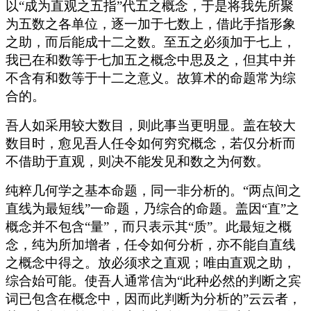
以“成为直观之五指”代五之概念，于是将我先所聚
为五数之各单位，逐一加于七数上，借此手指形象
之助，而后能成十二之数。至五之必须加于七上，
我已在和数等于七加五之概念中思及之，但其中并
不含有和数等于十二之意义。故算术的命题常为综
合的。
吾人如采用较大数目，则此事当更明显。盖在较大
数目时，愈见吾人任令如何穷究概念，若仅分析而
不借助于直观，则决不能发见和数之为何数。
纯粹几何学之基本命题，同一非分析的。“两点间之
直线为最短线”一命题，乃综合的命题。盖因“直”之
概念并不包含“量”，而只表示其“质”。此最短之概
念，纯为所加增者，任令如何分析，亦不能自直线
之概念中得之。放必须求之直观；唯由直观之助，
综合始可能。使吾人通常信为“此种必然的判断之宾
词已包含在概念中，因而此判断为分析的”云云者，