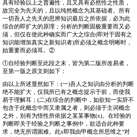
具有经验以上之普遍性，且又具有必然性之性质，
故完全为先天的，且以纯然概念为其基础者。所有
一切吾人之先天的思辨知识最后之所依据，必为此
综合的即扩大的原理；分析的判断固极重要而又必
须，但仅在使此种确实而广大之综合(即对于固有之
知识能增加真实之新知识者)所必须之概念明晰时，
始重要而必须耳。②
①自经验判断至此段之末，皆为第二版所改易者，
至第一版之原文则如下：
由以上所述显然如下：(一)吾人之知识由分析的判断
绝不能扩大，仅我所已有之概念提示于前，而使我
易于理解耳；(二)在综合的判断中，如欲知一实辞不
包含于此概念中而又隶属之者，则必须于主词概念
之外，别有为悟性所依据之某某事物(x)。在经验的
判断即关于经验之判断之事例中，欲适合此种要
求，绝无所谓困难。此x即我由甲概念所思维之“对