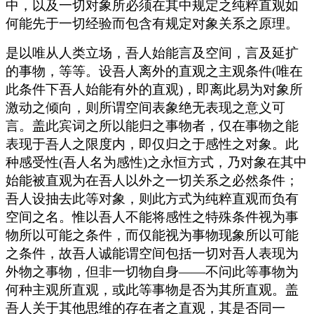
中，以及一切对象所必须在其中规定之纯粹直观如
何能先于一切经验而包含有规定对象关系之原理。
是以唯从人类立场，吾人始能言及空间，言及延扩
的事物，等等。设吾人离外的直观之主观条件(唯在
此条件下吾人始能有外的直观)，即离此易为对象所
激动之倾向，则所谓空间表象绝无表现之意义可
言。盖此宾词之所以能归之事物者，仅在事物之能
表现于吾人之限度内，即仅归之于感性之对象。此
种感受性(吾人名为感性)之永恒方式，乃对象在其中
始能被直观为在吾人以外之一切关系之必然条件；
吾人设抽去此等对象，则此方式为纯粹直观而负有
空间之名。惟以吾人不能将感性之特殊条件视为事
物所以可能之条件，而仅能视为事物现象所以可能
之条件，故吾人诚能谓空间包括一切对吾人表现为
外物之事物，但非一切物自身——不问此等事物为
何种主观所直观，或此等事物是否为其所直观。盖
吾人关于其他思维的存在者之直观，其是否同一