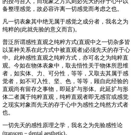
的授与吾人，而现象之方式则必先天的存于心中以
备整理感觉，故必容许离一切感觉而考虑之也。
凡一切表象其中绝无属于感觉之成分者，我名之为
纯粹的(此就先验的意义而言)。
普泛所谓感性直观之纯粹方式(直观中之一切杂多皆
以某种关系在此方式中被直观者)必须先天的存于心
中。此种感性直观之纯粹方式，亦可名之为纯粹直
观。今如在物体表象中，取去悟性关于物体所思维
者，如实体、力、可分性，等等，又取去其属于感
觉者，如不可入性、坚、色，等等，顾自此经验的
直观尚有留存之事物，即延扩与形体。此延扩与形
体二者属于纯粹直观，纯粹直观者即无感官或感觉
之现实对象而先天的存于心中为感性之纯然方式者
也。
一切先天的感性原理之学，我名之为先验感性论
(transcen－dental aesthetic)。