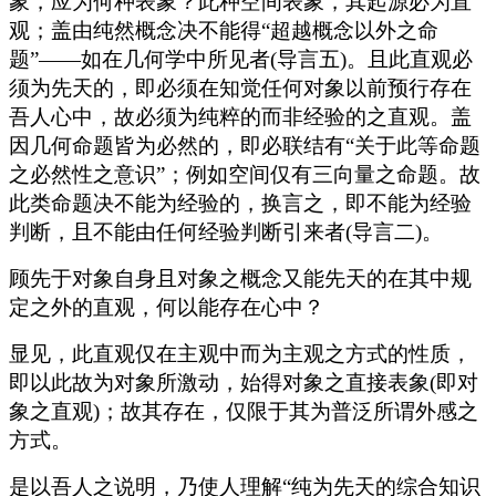
象，应为何种表象？此种空间表象，其起源必为直
观；盖由纯然概念决不能得“超越概念以外之命
题”——如在几何学中所见者(导言五)。且此直观必
须为先天的，即必须在知觉任何对象以前预行存在
吾人心中，故必须为纯粹的而非经验的之直观。盖
因几何命题皆为必然的，即必联结有“关于此等命题
之必然性之意识”；例如空间仅有三向量之命题。故
此类命题决不能为经验的，换言之，即不能为经验
判断，且不能由任何经验判断引来者(导言二)。
顾先于对象自身且对象之概念又能先天的在其中规
定之外的直观，何以能存在心中？
显见，此直观仅在主观中而为主观之方式的性质，
即以此故为对象所激动，始得对象之直接表象(即对
象之直观)；故其存在，仅限于其为普泛所谓外感之
方式。
是以吾人之说明，乃使人理解“纯为先天的综合知识