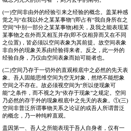
(一)空间非由外的经验引来之经验的概念。盖某种感
觉之与“在我以外之某某事物”(即占有“我自身所在之
空间”中别一部分之某某事物)相关，及我之能表现某
某事物之在外而又相互并存(即不仅相异而又在不同
之位置)，皆必须以空间表象为其前提。故空间表象
非自外的现象关系由经验得来者。反之，此一外的
经验自身，乃仅由空间表象而始可能者也。
(二)空间乃存于一切外的直观根底中之必然的先天表
象。吾人固能思维空间为空无对象，然绝不能想象
空间之不存在。故必须视空间为“所以使现象可
能”之条件，而不视之为“依存于现象”之规定。空间
乃必然的存于外的现象根底中之先天的表象。①(三)
空间非普泛所谓事物关系之论证的或吾人所谓普泛
的概念，乃一种纯粹直观。
盖因第一、吾人之所能表现于吾人自身者，仅有一