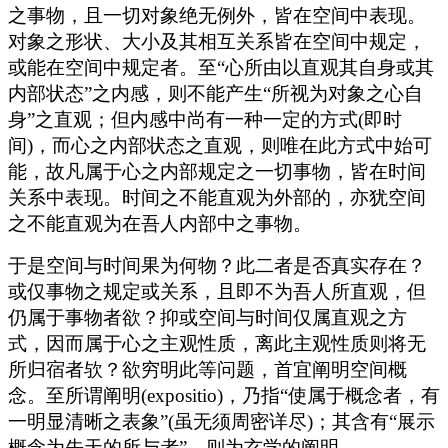
之事物，且一切对象绝无例外，皆在空间中表现。
对象之形状、大小及其相互关系皆在空间中规定，
或能在空间中规定者。至“心所由以直观其自身或其
内部状态”之内感，则不能产生“所视为对象之心自
身”之直观；但内感中尚有一种一定的方式(即时
间)，而心之内部状态之直观，则唯在此方式中始可
能，故凡属于心之内部规定之一切事物，皆在时间
关系中表现。时间之不能直观为外部的，亦犹空间
之不能直观为在吾人内部中之事物。
于是空间与时间果为何物？此二者是否真实存在？
或仅事物之规定或关系，且即不为吾人所直观，但
仍属于事物者欲？抑或空间与时间仅属直观之方
式，因而属于心之主观性质，离此主观性质则将无
所归宿者欤？欲穷明此等问题，首宜阐明空间概
念。至所谓阐明(expositio)，乃指“使属于概念者，有
一明显清晰之表象”(虽无须周密详尽)；其含有“展示
概念为先天的所与者”，则为玄学的阐明。