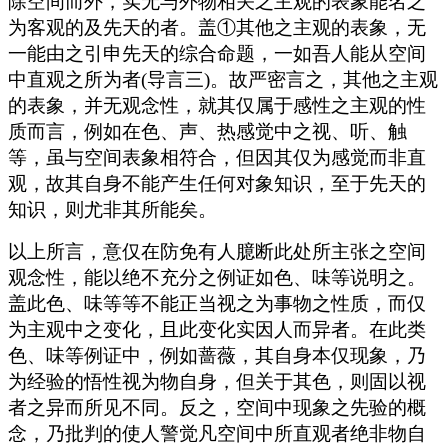
除空间而外，实无与外物相关之主观的表象能名之
为客观的及先天的者。盖①其他之主观的表象，无
一能由之引申先天的综合命题，一如吾人能从空间
中直观之所为者(导言三)。故严密言之，其他之主观
的表象，并无观念性，就其仅属于感性之主观的性
质而言，例如在色、声、热感觉中之视、听、触
等，虽与空间表象相符合，但因其仅为感觉而非直
观，故其自身不能产生任何对象知识，至于先天的
知识，则尤非其所能矣。
以上所言，意仅在防免有人臆断此处所主张之空间
观念性，能以绝不充分之例证如色、味等说明之。
盖此色、味等等不能正当视之为事物之性质，而仅
为主观中之变化，且此变化实因人而异者。在此类
色、味等例证中，例如蔷薇，其自身本仅现象，乃
为经验的悟性视为物自身，但关于其色，则固以视
者之异而所见不同。反之，空间中现象之先验的概
念，乃批判的使人警觉凡空间中所直观者绝非物自