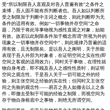
受“所以制限吾人直观及对吾人普遍有效”之条件之
束缚，吾人固不能有所判断者也。吾人如以判断所
受之制限加于判断中主词之概念，则此判断即为无
条件的适用有效。例如“一切事物并存空间”之命
题，乃限于将此等事物视为感性直观之对象，始能
有效。故若以此制限条件加于概念而谓“所视为外的
现象之一切事物并存空间中”，则此规律乃普遍的适
用有效，且无制限矣。是以吾人之阐明，关于所能
表现于吾人外部为对象者，在证明空间之实在性(即
空间之客观的适用效力)，同时关于事物，在理性就
物自身考虑，即不顾及吾人之感性性质时，则证明
空间之观念性。于是吾人关于一切可能之外的经
验，则主张空间之经验的实在性；但同时又主张空
间之先验的观念性——易言之吾人如撤去以上之条
件，即撤去受制于可能的经验之制限，而视空间为
存于物自身根底中之事物，则绝无所谓空间。