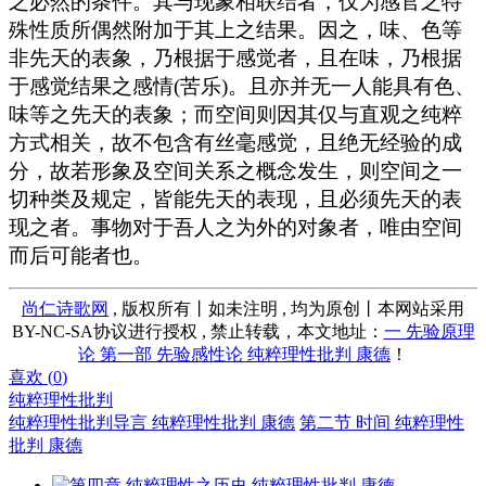
之必然的条件。其与现象相联结者，仅为感官之特
殊性质所偶然附加于其上之结果。因之，味、色等
非先天的表象，乃根据于感觉者，且在味，乃根据
于感觉结果之感情(苦乐)。且亦并无一人能具有色、
味等之先天的表象；而空间则因其仅与直观之纯粹
方式相关，故不包含有丝毫感觉，且绝无经验的成
分，故若形象及空间关系之概念发生，则空间之一
切种类及规定，皆能先天的表现，且必须先天的表
现之者。事物对于吾人之为外的对象者，唯由空间
而后可能者也。
尚仁诗歌网
, 版权所有丨如未注明 , 均为原创丨本网站采用
BY-NC-SA协议进行授权 , 禁止转载，本文地址：
一 先验原理
论 第一部 先验感性论 纯粹理性批判 康德
！
喜欢 (
0
)
纯粹理性批判
纯粹理性批判导言 纯粹理性批判 康德
第二节 时间 纯粹理性
批判 康德