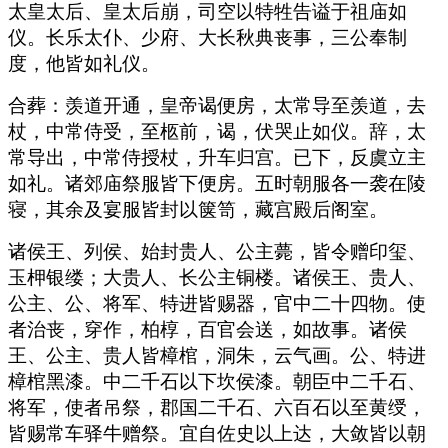
太皇太后、皇太后崩，司空以特牲告谥于祖庙如
仪。长乐太仆、少府、大长秋典丧事，三公奉制
度，他皆如礼仪。
合葬：羡道开通，皇帝谒便房，太常导至羡道，去
杖，中常侍受，至柩前，谒，伏哭止如仪。辞，太
常导出，中常侍授杖，升车归宫。已下，反虞立主
如礼。诸郊庙祭服皆下便房。五时朝服各一袭在陵
寝，其余及宴服皆封以箧笥，藏宫殿后阁室。
诸侯王、列侯、始封贵人、公主薨，皆令赠印玺、
玉柙银缕；大贵人、长公主铜楼。诸侯王、贵人、
公主、公、将军、特进皆赐器，官中二十四物。使
者治丧，穿作，柏椁，百官会送，如故事。诸侯
王、公主、贵人皆樟棺，洞朱，云气画。公、特进
樟棺黑漆。中二千石以下坎侯漆。朝臣中二千石、
将军，使者吊祭，郡国二千石、六百石以至黄绶，
皆赐常车驿牛赠祭。宜自佐史以上达，大敛皆以朝