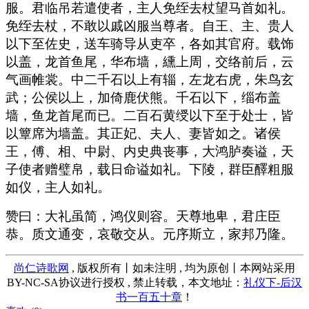
服。君临吊若遣使者，主人免绖去杖望马首如礼。
免绖去杖，不敢以戚凶服当尊者。自王、主、贵人
以下至佐史，送车骑导从吏卒，各如其官府。载饰
以盖，龙首鱼尾，华布墙，纁上周，交络前后，云
气画帷裳。中二千石以上有辎，左龙右虎，朱鸟玄
武；公侯以上，加倚鹿伏熊。千石以下，缁布盖
墙，鱼龙首尾而已。二百石黄绶以下至于处士，皆
以簟席为墙盖。其正妃、夫人、妻皆如之。诸侯
王，傅、相、中尉、内史典丧事，大鸿胪奏谥，天
子使者赠璧帛，载日命谥如礼。下陵，群臣醳粗服
如仪，主人如礼。
赞曰：大礼虽简，鸿仪则容。天尊地卑，君庄臣
恭。质文通变，哀敬交从。元序斯立，家邦乃隆。
尚仁诗歌网
, 版权所有丨如未注明 , 均为原创丨本网站采用
BY-NC-SA协议进行授权 , 禁止转载，本文地址：
礼仪下-后汉
书一百五十章
！