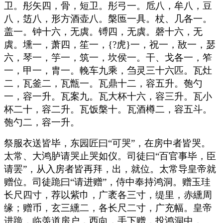
卫。彤矢四，骨，短卫。彤弓一。卮八，牟八，豆
八，笾八，形方酒壶八。槃匜一具。杖、几各一。
盖一。钟十六，无虡。镈四，无虡。磬十六，无
虡。壎一，萧四，笙一，{?虎}一，祝一，敔一，瑟
六，琴一，竽一，筑一，坎侯一。干、戈各一，笮
一，甲一，胄一。輓车九乘，刍灵三十六匹。瓦灶
二，瓦釜二，瓦甑一。瓦鼎十二，容五升。匏勺
一，容一升。瓦案九。瓦大杯十六，容三升。瓦小
杯二十，容二升。瓦饭槃十。瓦酒樽二，容五斗。
匏勺二，容一升。
祭服衣送皆毕，东园匠曰“可哭”，在房中者皆哭。
太常、大鸿胪请哭止哭如仪。司徒曰“百官事毕，臣
请罢”，从入房者皆再拜，出，就位。太常导皇帝就
赠位。司徒跪曰“请进赠”，侍中奉持鸿洞。赠玉珪
长尺四寸，荐以紫巾，广袤各三寸，缇里，赤纁周
缘；赠币，玄三纁二，各长尺二寸，广充幅。皇帝
进跪，临羡道房户，西向，手下赠，投鸿洞中，