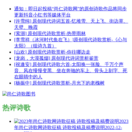
通知：即日起投稿“尚仁诗歌网”的原创诗歌作品将同步
更新抖音小红书等媒体平台
[许雪纯] 原创现代诗词五首-忆堆雪、天上飞、街边草、
天壁、晚霞
[萦洄] 原创现代诗歌赏析-热带雨林
[李雪祥（冰河时代鱼在飞）]原创现代诗歌赏析-《心与
太阳》（组诗九首）
[山欢] 原创现代诗歌赏析-你往哪边走
[龙岗，大漠孤烟] 原创现代诗词赏析鉴赏
[祝逢安] 原创现代诗歌六首-太阳换一张脸、千万个声
音、风在慢慢变黑、坐在奔驰的车上、骨头上刻字、死
在眼睛中的人
[杨振中] 原创现代诗歌赏析-月光下的老槐树
热评诗歌
2023
年尚仁诗歌网诗歌征稿 诗歌投稿及稿费说明
2022-12-