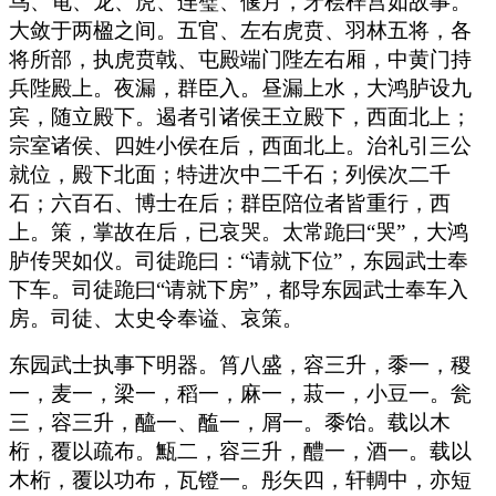
鸟、龟、龙、虎、连璧、偃月，牙桧梓宫如故事。
大敛于两楹之间。五官、左右虎贲、羽林五将，各
将所部，执虎贲戟、屯殿端门陛左右厢，中黄门持
兵陛殿上。夜漏，群臣入。昼漏上水，大鸿胪设九
宾，随立殿下。遏者引诸侯王立殿下，西面北上；
宗室诸侯、四姓小侯在后，西面北上。治礼引三公
就位，殿下北面；特进次中二千石；列侯次二千
石；六百石、博士在后；群臣陪位者皆重行，西
上。策，掌故在后，已哀哭。太常跪曰“哭”，大鸿
胪传哭如仪。司徒跪曰：“请就下位”，东园武士奉
下车。司徒跪曰“请就下房”，都导东园武士奉车入
房。司徒、太史令奉谥、哀策。
东园武士执事下明器。筲八盛，容三升，黍一，稷
一，麦一，梁一，稻一，麻一，菽一，小豆一。瓮
三，容三升，醯一、醢一，屑一。黍饴。载以木
桁，覆以疏布。甒二，容三升，醴一，酒一。载以
木桁，覆以功布，瓦镫一。彤矢四，轩輖中，亦短