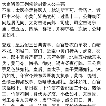
大丧诸侯王列侯始封贵人公主薨
不豫，太医令丞将医入，就进所宜药。尝药监、近
臣中常侍、小黄门皆先尝药，过量十二。公卿朝臣
问起居无间。太尉告请南郊，司徒、司空告请宗
庙，告五岳、四渎、群祀，并祷求福，疾病，公卿
复如礼。
登遐，皇后诏三公典丧事。百官皆衣白单衣，白帻
不冠。闭城门、宫门。近臣中黄门持兵，虎贲、羽
林、郎中署皆严宿卫，宫府各警，北军五校绕宫屯
兵，黄门令、尚书、御史、谒者昼夜行陈。三公启
手足色肤如礼。皇后、皇太子、皇子哭踊如礼。沐
浴如礼。守宫令兼东园匠将女执事，黄绵、缇缯、
金缕玉柙如故事。饭唅珠玉如礼。槃冰如礼。百官
哭临殿下。是日夜，下竹使符告郡国二千石、诸侯
王。竹使符到，皆伏哭尽哀。小敛如礼。东园匠、
考工令奏东园秘器，表里洞赤，虡文画日、月、