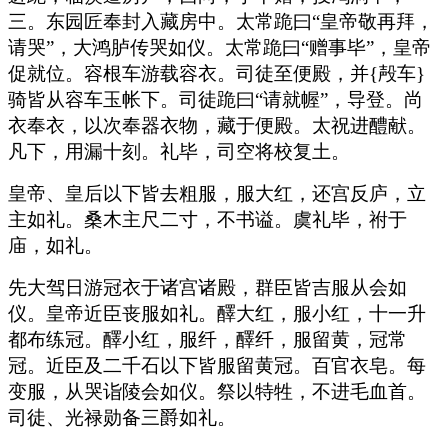
三。东园匠奉封入藏房中。太常跪曰“皇帝敬再拜，
请哭”，大鸿胪传哭如仪。太常跪曰“赠事毕”，皇帝
促就位。容根车游载容衣。司徒至便殿，并{殸车}
骑皆从容车玉帐下。司徒跪曰“请就幄”，导登。尚
衣奉衣，以次奉器衣物，藏于便殿。太祝进醴献。
凡下，用漏十刻。礼毕，司空将校复土。
皇帝、皇后以下皆去粗服，服大红，还宫反庐，立
主如礼。桑木主尺二寸，不书谥。虞礼毕，祔于
庙，如礼。
先大驾日游冠衣于诸宫诸殿，群臣皆吉服从会如
仪。皇帝近臣丧服如礼。醳大红，服小红，十一升
都布练冠。醳小红，服纤，醳纤，服留黄，冠常
冠。近臣及二千石以下皆服留黄冠。百官衣皂。每
变服，从哭诣陵会如仪。祭以特牲，不进毛血首。
司徒、光禄勋备三爵如礼。