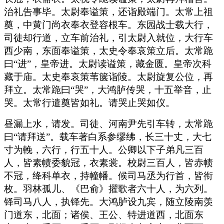
治礼告事毕。太尉奉谥策，还诣殿端门。太常上祖
奠，中黄门尚衣奉衣登容根车。东园战士载大行，
司徒却行道，立车前治礼，引太尉入就位，大行车
西少南，东面奉谥策，太史令奉哀策立后。太常跪
曰“进”，皇帝进。太尉读谥策，藏金匮。皇帝次科
藏于庙。太史奉哀策苇箧诣陵。太尉旋复公位，再
拜立。太常跪曰“哭”，大鸿胪传哭，十五举音，止
哭。太常行遣奠皆如礼。请哭止哭如仪。
昼漏上水，请发。司徒、河南尹先引车转，太常跪
曰“请拜送”。载车著白系参缪绋，长三十丈，大七
寸为輓，六行，行五十人。公卿以下子弟凡三百
人，皆素帻委貌冠，衣素裳。校尉三百人，皆赤帻
不冠，绛科单衣，持幢幡。候司马丞为行首，皆衔
枚。羽林孤儿、《巴俞》擢歌者六十人，为六列。
铎司马八人，执铎先。大鸿胪设九宾，随立陵南羡
门道东，北面；诸侯、王公、特进道西，北面东