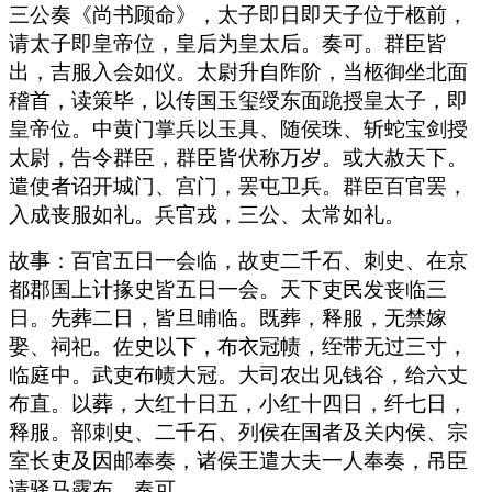
三公奏《尚书顾命》，太子即日即天子位于柩前，
请太子即皇帝位，皇后为皇太后。奏可。群臣皆
出，吉服入会如仪。太尉升自阼阶，当柩御坐北面
稽首，读策毕，以传国玉玺绶东面跪授皇太子，即
皇帝位。中黄门掌兵以玉具、随侯珠、斩蛇宝剑授
太尉，告令群臣，群臣皆伏称万岁。或大赦天下。
遣使者诏开城门、宫门，罢屯卫兵。群臣百官罢，
入成丧服如礼。兵官戎，三公、太常如礼。
故事：百官五日一会临，故吏二千石、刺史、在京
都郡国上计掾史皆五日一会。天下吏民发丧临三
日。先葬二日，皆旦晡临。既葬，释服，无禁嫁
娶、祠祀。佐史以下，布衣冠帻，绖带无过三寸，
临庭中。武吏布帻大冠。大司农出见钱谷，给六丈
布直。以葬，大红十日五，小红十四日，纤七日，
释服。部刺史、二千石、列侯在国者及关内侯、宗
室长吏及因邮奉奏，诸侯王遣大夫一人奉奏，吊臣
请驿马露布，奏可。