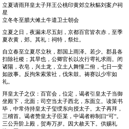
立夏请雨拜皇太子拜王公桃印黄郊立秋貙刘案户祠
星
立冬冬至腊大傩土牛遣卫士朝会
立夏之日，夜漏未尽五刻，京都百官皆衣赤，至季
夏衣黄，郊。其礼：祠特，祭灶。
自立春至立夏尽立秋，郡国上雨泽。若少。郡县各
扫除社稷；其旱也，公卿官长以次行雩礼求雨。闭
诸陽，衣皂，兴土龙，立土人舞憧二佾，七日一变
如故事。反拘朱索萦社，伐朱鼓。祷赛以少牢如
礼。
拜皇太子之仪：百官会，位定，谒者引皇太子当御
坐殿下，北面；司空当太子西北，东面立。读策书
毕，中常侍持皇太子玺绶东向授太子。太子再拜，
三稽首。谒者赞皇太子臣某，中谒者称制曰“可”。
三公升阶上殿，贺寿万岁。因大赦天下。供赐礼