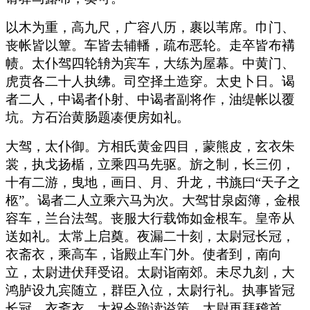
以木为重，高九尺，广容八历，裹以苇席。巾门、
丧帐皆以簟。车皆去辅轓，疏布恶轮。走卒皆布褠
帻。太仆驾四轮辀为宾车，大练为屋幕。中黄门、
虎贲各二十人执绋。司空择土造穿。太史卜日。谒
者二人，中谒者仆射、中谒者副将作，油缇帐以覆
坑。方石治黄肠题凑便房如礼。
大驾，太仆御。方相氏黄金四目，蒙熊皮，玄衣朱
裳，执戈扬楯，立乘四马先驱。旂之制，长三仞，
十有二游，曳地，画日、月、升龙，书旐曰“天子之
柩”。谒者二人立乘六马为次。大驾甘泉卤簿，金根
容车，兰台法驾。丧服大行载饰如金根车。皇帝从
送如礼。太常上启奠。夜漏二十刻，太尉冠长冠，
衣斋衣，乘高车，诣殿止车门外。使者到，南向
立，太尉进伏拜受诏。太尉诣南郊。未尽九刻，大
鸿胪设九宾随立，群臣入位，太尉行礼。执事皆冠
长冠，衣斋衣。太祝令跪读谥策，太尉再拜稽首。