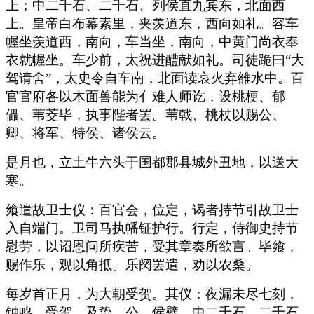
上；中二千石、二千石、列侯直九宾东，北面西
上。皇帝白布幕素里，夹羡道东，西向如礼。容车
幄坐羡道西，南向，车当坐，南向，中黄门尚衣奉
衣就幄坐。车少前，太祝进醴献如礼。司徒跪曰“大
驾请舍”，太史令自车南，北面读哀火弃雒水中。百
官官府各以木面兽能为亻难人师讫，设桃梗、郁
儡、苇茭毕，执事陛者罢。苇戟、桃杖以赐公、
卿、将军、特侯、诸侯云。
是月也，立土牛六头于国都郡县城外丑地，以送大
寒。
飨遣故卫士仪：百官会，位定，谒者持节引故卫士
入自端门。卫司马执幡钲护行。行定，侍御史持节
慰劳，以诏恩问所疾苦，受其章奏所欲言。毕飨，
赐作乐，观以角抵。乐阕罢遣，劝以农桑。
每岁首正月，为大朝受贺。其仪：夜漏未尽七刻，
钟鸣，受贺。及贽，公、侯璧，中二千石、二千石