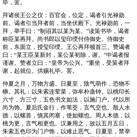
毕，罢。
拜诸侯王公之仪：百官会，位定，谒者引光禄勋
前。谒者引当拜者前，当坐伏殿下。光禄勋前，一
拜，举手曰：“制诏其以某为某。”读策书毕，谒者
称臣某再拜。尚书郎以玺印绶付侍御史。侍御史
前，东面立，授玺印绶。王公再拜顿首三。赞谒者
曰：“某王臣某新封，某公某初除，谢。”中谒者报
谨谢。赞者立曰：“皇帝为公兴。”重坐，受策者拜
谢，起就位。供赐礼毕。罢。
仲夏之月，万物方盛。日夏至，陰气萌作，恐物不
楙。其礼：以朱索连荤菜，弥牟朴蛊钟。以桃印长
六寸，方三寸，五色书文如法，以施门户。代以所
尚为饰。夏后氏金行，作苇茭，言气交也。殷人水
德，以螺首，慎其闭塞，使如螺也。周人木德，以
桃为更，言气相更也。汉兼用之，故以五月五日，
朱索五色印为门户饰，以难止恶气。日夏至，禁举