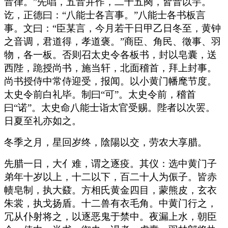
音律。”先唱，五音并作，二十五阕，皆音以竽。
讫，正德曰：“八能士各言事。”八能士各书板言
事。文曰：“臣某言，今月若干日甲乙日冬至，黄钟
之音调，君道得，孝道褒。”商臣、角民、徵事、羽
物，各一板。否则召太史令各板书，封以皂囊，送
西陛，跪授尚书，施当轩，北面稽首，拜上封事。
尚书授侍中常侍迎受，报闻。以小黄门幡麾节度。
太史令前白礼毕。制曰“可”。太史令前，稽首
曰“诺”。太史命八能士诣太官受赐。陛者以次罢。
日夏至礼亦如之。
冬季之月，星回岁终，陰陽以交，劳农大享腊。
先腊一日，大亻难，谓之逐疫。其仪：选中黄门子
弟年十岁以上，十二以下，百二十人为侲子。皆赤
帻皂制，执大鼗。方相氏黄金四目，蒙熊皮，玄衣
朱裳，执戈扬盾。十二兽有衣毛角。中黄门行之，
冗从仆射将之，以逐恶鬼于禁中。夜漏上水，朝臣