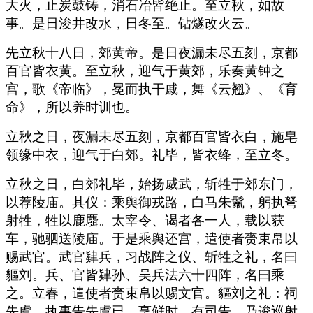
大火，止炭鼓铸，消石冶皆绝止。至立秋，如故
事。是日浚井改水，日冬至。钻燧改火云。
先立秋十八日，郊黄帝。是日夜漏未尽五刻，京都
百官皆衣黄。至立秋，迎气于黄郊，乐奏黄钟之
宫，歌《帝临》，冕而执干戚，舞《云翘》、《育
命》，所以养时训也。
立秋之日，夜漏未尽五刻，京都百官皆衣白，施皂
领缘中衣，迎气于白郊。礼毕，皆衣绛，至立冬。
立秋之日，白郊礼毕，始扬威武，斩牲于郊东门，
以荐陵庙。其仪：乘舆御戎路，白马朱鬛，躬执弩
射牲，牲以鹿麛。太宰令、谒者各一人，载以获
车，驰驷送陵庙。于是乘舆还宫，遣使者赍束帛以
赐武官。武官肄兵，习战阵之仪、斩牲之礼，名曰
貙刘。兵、官皆肄孙、吴兵法六十四阵，名曰乘
之。立春，遣使者赍束帛以赐文官。貙刘之礼：祠
先虞，执事告先虞已，烹鲜时，有司告，乃逡巡射