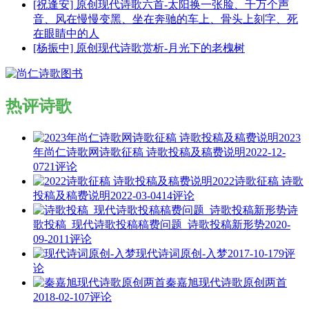
[祝逢安] 原创现代诗歌六首-太阳换一张脸、千万个声
音、风在慢慢变黑、坐在奔驰的车上、骨头上刻字、死
在眼睛中的人
[杨振中] 原创现代诗歌赏析-月光下的老槐树
热评诗歌
2023
年尚仁诗歌网诗歌征稿 诗歌投稿及稿费说明
2022-12-
07
21评论
2022诗歌征稿 诗歌
投稿及稿费说明
2022-03-04
14评论
诗
歌投稿_现代诗歌投稿稿费问题_诗歌投稿新形势
2020-
09-20
11评论
现代诗词原创-入梦
2017-10-17
9评
论
秦嘉旭现代诗歌原创两首
2018-02-10
7评论