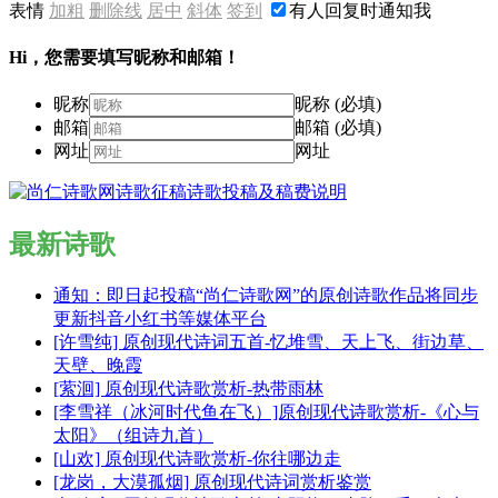
表情
加粗
删除线
居中
斜体
签到
有人回复时通知我
Hi，您需要填写昵称和邮箱！
昵称
昵称 (必填)
邮箱
邮箱 (必填)
网址
网址
最新诗歌
通知：即日起投稿“尚仁诗歌网”的原创诗歌作品将同步
更新抖音小红书等媒体平台
[许雪纯] 原创现代诗词五首-忆堆雪、天上飞、街边草、
天壁、晚霞
[萦洄] 原创现代诗歌赏析-热带雨林
[李雪祥（冰河时代鱼在飞）]原创现代诗歌赏析-《心与
太阳》（组诗九首）
[山欢] 原创现代诗歌赏析-你往哪边走
[龙岗，大漠孤烟] 原创现代诗词赏析鉴赏