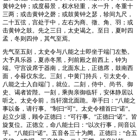
黄钟之钟；或度晷景，权水轻重，水一升，冬重十
三两；或击黄钟之磬；或鼓黄钟之瑟，轸间九尺，
二十五弦，宫处于中，左右为商、徵、角、羽；或
击黄钟之鼓。先之三日，太史谒之。至日，夏时四
孟，冬则四仲，其气至焉。
先气至五刻，太史令与八能之士即坐于端门左塾。
大予具乐器，夏赤冬黑，列前殿之前西上，钟为
端。守宫设席于器南，北面东上，正德席，鼓南西
面，令晷仪东北。三刻，中黄门持兵，引太史令、
八能之士入自端门，就位。二刻，侍中、尚书、御
史、谒者皆陛。一刻，乘舆亲御临轩，安体静居以
听之。太史令前，当轩溜北面跪。举手曰：“八能之
事以备，请行事。”制曰“可”。太史令稽首曰“诺”。
起立少退，顾令正德曰：“可行事。”正德曰“诺”。皆
旋复位。正德立，命八能士曰：“以次行事，间音以
竽。”八能曰“诺”。五音各三十为阕。正德曰：“合五