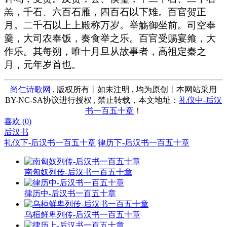
羔，千石、六百石雁，四百石以下雉。百官贺正
月。二千石以上上殿称万岁。举觞御坐前。司空奉
羹，大司农奉饭，奏食举之乐。百官受赐宴飨，大
作乐。其每朔，唯十月旦从故事者，高祖定秦之
月，元年岁首也。
尚仁诗歌网
, 版权所有丨如未注明 , 均为原创丨本网站采用
BY-NC-SA协议进行授权 , 禁止转载，本文地址：
礼仪中-后汉
书一百五十章
！
喜欢 (
0
)
后汉书
礼仪下-后汉书一百五十章
律历下-后汉书一百五十章
南匈奴列传-后汉书一百五十章
律历中-后汉书一百五十章
乌桓鲜卑列传-后汉书一百五十章