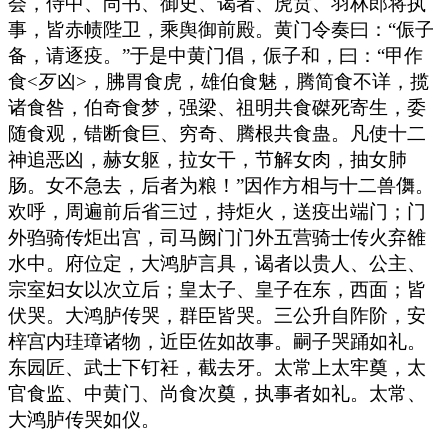
会，侍中、尚书、御史、谒者、虎贲、羽林郎将执
事，皆赤帻陛卫，乘舆御前殿。黄门令奏曰：“侲子
备，请逐疫。”于是中黄门倡，侲子和，曰：“甲作
食<歹凶>，胇胃食虎，雄伯食魅，腾简食不详，揽
诸食咎，伯奇食梦，强梁、祖明共食磔死寄生，委
随食观，错断食巨、穷奇、腾根共食蛊。凡使十二
神追恶凶，赫女躯，拉女干，节解女肉，抽女肺
肠。女不急去，后者为粮！”因作方相与十二兽儛。
欢呼，周遍前后省三过，持炬火，送疫出端门；门
外驺骑传炬出宫，司马阙门门外五营骑士传火弃雒
水中。府位定，大鸿胪言具，谒者以贵人、公主、
宗室妇女以次立后；皇太子、皇子在东，西面；皆
伏哭。大鸿胪传哭，群臣皆哭。三公升自阼阶，安
梓宫内珪璋诸物，近臣佐如故事。嗣子哭踊如礼。
东园匠、武士下钉衽，截去牙。太常上太牢奠，太
官食监、中黄门、尚食次奠，执事者如礼。太常、
大鸿胪传哭如仪。