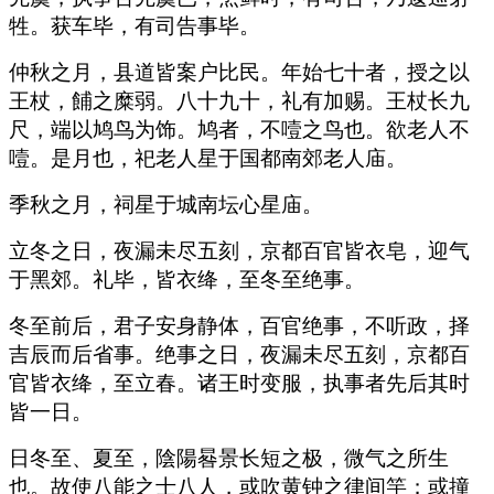
牲。获车毕，有司告事毕。
仲秋之月，县道皆案户比民。年始七十者，授之以
王杖，餔之糜弱。八十九十，礼有加赐。王杖长九
尺，端以鸠鸟为饰。鸠者，不噎之鸟也。欲老人不
噎。是月也，祀老人星于国都南郊老人庙。
季秋之月，祠星于城南坛心星庙。
立冬之日，夜漏未尽五刻，京都百官皆衣皂，迎气
于黑郊。礼毕，皆衣绛，至冬至绝事。
冬至前后，君子安身静体，百官绝事，不听政，择
吉辰而后省事。绝事之日，夜漏未尽五刻，京都百
官皆衣绛，至立春。诸王时变服，执事者先后其时
皆一日。
日冬至、夏至，陰陽晷景长短之极，微气之所生
也。故使八能之士八人，或吹黄钟之律间竽；或撞