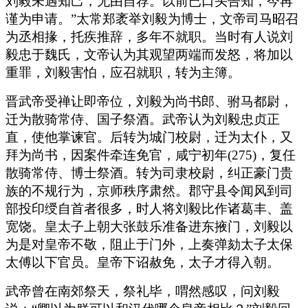
刘毅未遇知己，无由自荐。以前已口头告知，今再
谨为申请。”太常郑袤举刘毅为博士，文帝司马昭召
为丞相掾，托疾推辞，多年不就职。当时有人说刘
毅忠于魏氏，文帝认为其观望两端而发怒，将加以
重罪，刘毅害怕，应召就职，转为主簿。
晋武帝受禅让即帝位，刘毅为尚书郎、驸马都尉，
迁为散骑常侍、国子祭酒。武帝认为刘毅忠贞正
直，使他掌谏官。后转为城门校尉，迁为太仆，又
拜为尚书，因案件牵连免官，咸宁初年(275)，复任
散骑常侍、博士祭酒。转为司隶校尉，纠正豪门贵
族的不规行为，京师秩序肃然。郡守县令闻风到司
部投印绶自首者很多，时人将刘毅比作诸葛丰、盖
宽饶。皇太子上朝大张鼓乐准备进东掖门，刘毅以
为是对皇帝不敬，阻止于门外，上奏弹劾太子太保
太傅以下官员。皇帝下诏赦免，太子才得入朝。
武帝曾在南郊祭天，祭礼毕，喟然感叹，问刘毅