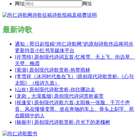
网址
网址
最新诗歌
通知：即日起投稿“尚仁诗歌网”的原创诗歌作品将同步
更新抖音小红书等媒体平台
[许雪纯] 原创现代诗词五首-忆堆雪、天上飞、街边草、
天壁、晚霞
[萦洄] 原创现代诗歌赏析-热带雨林
[李雪祥（冰河时代鱼在飞）]原创现代诗歌赏析-《心与
太阳》（组诗九首）
[山欢] 原创现代诗歌赏析-你往哪边走
[龙岗，大漠孤烟] 原创现代诗词赏析鉴赏
[祝逢安] 原创现代诗歌六首-太阳换一张脸、千万个声
音、风在慢慢变黑、坐在奔驰的车上、骨头上刻字、死
在眼睛中的人
[杨振中] 原创现代诗歌赏析-月光下的老槐树