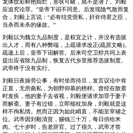
龙体纹彩鲜艳灿烂，形状可睹，就不是潜了。刘毅
应追究论罪。”皇帝下诏不同意。后发现陰气散而复
合，刘毅上言说：“必有结党营私，奸诈侍君之臣，
当杀而未杀的缘故。”
刘毅以为魏立九品制度，是权宜之计，并没有选拔
出人才，而有八种弊端，上疏请求改正(疏原文略)。
疏递上后，皇帝下诏解答。后来司空卫馞共同上表
提出应省除九品制，恢复古代乡里推荐选拔制度。
武帝终于没有实行。
刘毅日夜操劳公事，有时坐而待旦，发言议论中肯
正直，无所曲私，为朝野仰慕的榜样。曾经在散斋
时发疾，他的妻子去省视，刘毅便请求加罪于妻子
而解斋。妻子有过错，立即槌杖加身，刘毅就是这
样不徇私情。然而正因为如此峭直，不能至宰辅之
位。武帝因刘毅清贫，赐钱三十万，每日供给米
肉。七十岁时，告老辞官。过了很久，武帝才答