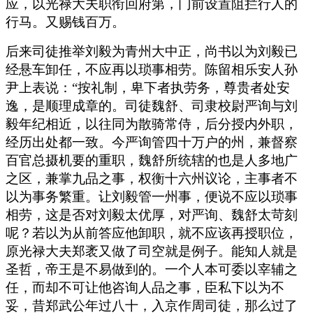
应，以光禄大夫职衔回府第，门前设置阻拦行人的
行马。又赐钱百万。
后来司徒推举刘毅为青州大中正，尚书以为刘毅已
经悬车卸任，不应再以琐事相劳。陈留相乐安人孙
尹上表说：“按礼制，卑下者执劳务，尊贵者处安
逸，是顺理成章的。司徒魏舒、司隶校尉严询与刘
毅年纪相近，以往同为散骑常侍，后分授内外职，
经历出处都一致。今严询管四十万户的州，兼督察
百官总摄机要的重职，魏舒所统辖的也是人多地广
之区，兼掌九品之事，权衡十六州议论，主事者不
以为事务繁重。让刘毅管一州事，便说不应以琐事
相劳，这是否对刘毅太优厚，对严询、魏舒太苛刻
呢？若以为从前答应他卸职，就不应该再授职位，
原光禄大夫郑袤又做了司空就是例子。能知人就是
圣哲，帝王是不易做到的。一个人本可委以宰辅之
任，而却不可让他咨询人品之事，臣私下以为不
妥，昔郑武公年过八十，入京作周司徒，那么过了