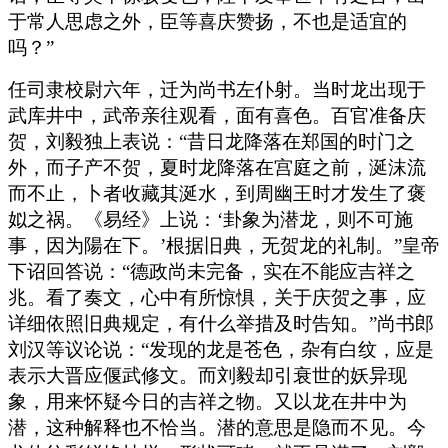
于常人思虑之外，臣等喜庆赞扬，不也是适宜的
吗？”
任司隶校尉六年，迁为尚书左仆射。当时龙出现于
武库井中，武帝亲往观看，面有喜色。百官准备庆
贺，刘毅独上表说：“昔日龙降落在郑国的时门之
外，而子产不贺，夏时龙降落在宫庭之前，涎沫流
而不止，卜者收藏其涎水，到周幽王时才发生了褒
姒之祸。《易经》上说：‘卦象为潜龙，则不可施
事，因为陽在下。’根据旧典，无贺龙的礼制。”皇帝
下诏回答说：“德政尚未完备，实在不能应吉祥之
兆。看了奏文，心中有所惊惧，关于庆贺之事，应
详细依照旧典规定，有什么举措及时告知。”尚书郎
刘汉等议论说：“发现的龙是苍色，杂有白纹，应是
表示大晋应偃武修文。而刘毅却引衰世的妖异现
象，用来怀疑今日的吉祥之物。又以龙在井中为
潜，这种解释也不恰当。潜的意思是隐而不见。今