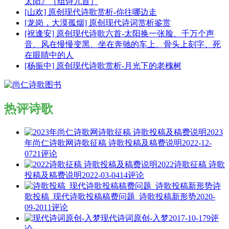
太阳》（组诗九首）
[山欢] 原创现代诗歌赏析-你往哪边走
[龙岗，大漠孤烟] 原创现代诗词赏析鉴赏
[祝逢安] 原创现代诗歌六首-太阳换一张脸、千万个声
音、风在慢慢变黑、坐在奔驰的车上、骨头上刻字、死
在眼睛中的人
[杨振中] 原创现代诗歌赏析-月光下的老槐树
热评诗歌
2023
年尚仁诗歌网诗歌征稿 诗歌投稿及稿费说明
2022-12-
07
21评论
2022诗歌征稿 诗歌
投稿及稿费说明
2022-03-04
14评论
诗
歌投稿_现代诗歌投稿稿费问题_诗歌投稿新形势
2020-
09-20
11评论
现代诗词原创-入梦
2017-10-17
9评
论