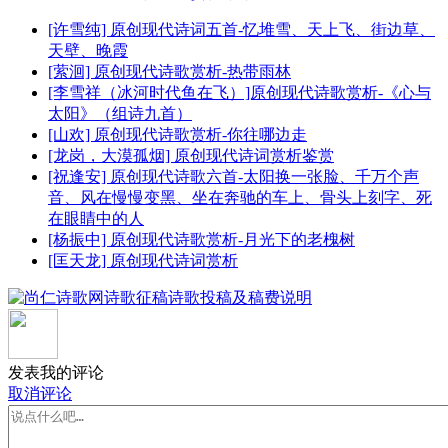
[许雪纯] 原创现代诗词五首-忆堆雪、天上飞、街边草、
天壁、晚霞
[萦洄] 原创现代诗歌赏析-热带雨林
[李雪祥（冰河时代鱼在飞）]原创现代诗歌赏析-《心与
太阳》（组诗九首）
[山欢] 原创现代诗歌赏析-你往哪边走
[龙岗，大漠孤烟] 原创现代诗词赏析鉴赏
[祝逢安] 原创现代诗歌六首-太阳换一张脸、千万个声
音、风在慢慢变黑、坐在奔驰的车上、骨头上刻字、死
在眼睛中的人
[杨振中] 原创现代诗歌赏析-月光下的老槐树
[匡天龙] 原创现代诗词赏析
发表我的评论
取消评论