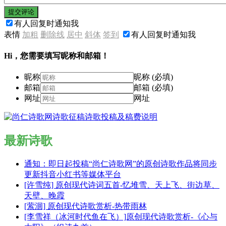
提交评论
有人回复时通知我
表情
加粗
删除线
居中
斜体
签到
有人回复时通知我
Hi，您需要填写昵称和邮箱！
昵称
昵称 (必填)
邮箱
邮箱 (必填)
网址
网址
最新诗歌
通知：即日起投稿“尚仁诗歌网”的原创诗歌作品将同步
更新抖音小红书等媒体平台
[许雪纯] 原创现代诗词五首-忆堆雪、天上飞、街边草、
天壁、晚霞
[萦洄] 原创现代诗歌赏析-热带雨林
[李雪祥（冰河时代鱼在飞）]原创现代诗歌赏析-《心与