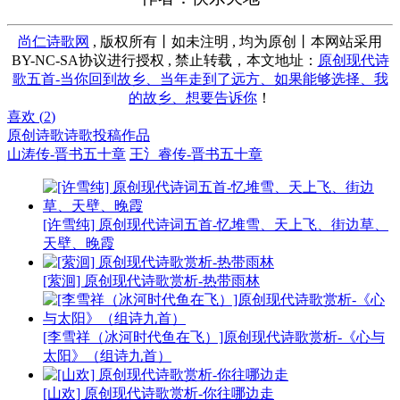
尚仁诗歌网
, 版权所有丨如未注明 , 均为原创丨本网站采用
BY-NC-SA协议进行授权 , 禁止转载，本文地址：
原创现代诗
歌五首-当你回到故乡、当年走到了远方、如果能够选择、我
的故乡、想要告诉你
！
喜欢 (
2
)
原创诗歌
诗歌投稿作品
山涛传-晋书五十章
王氵睿传-晋书五十章
[许雪纯] 原创现代诗词五首-忆堆雪、天上飞、街边草、
天壁、晚霞
[萦洄] 原创现代诗歌赏析-热带雨林
[李雪祥（冰河时代鱼在飞）]原创现代诗歌赏析-《心与
太阳》（组诗九首）
[山欢] 原创现代诗歌赏析-你往哪边走