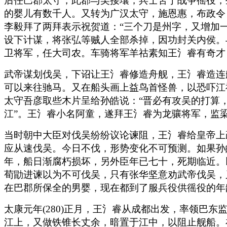
后任巴郡太守，此郡与吴接壤，兵士苦于战争徭役，
的婴儿有数千人。又转为广汉太守，施恩惠，布政令
李毅拜了两拜表示祝贺道：“三个刀是州字，又增加
设下计谋，将张弘等贼人全部杀掉，因功封关内侯。
卫将军，任大司农。车骑将军羊祜素知王氵睿有奇才
武帝谋划伐吴，下诏让王氵睿修造舟舰，王氵睿造连
可以来往驰马。又在船头画上益鸟首怪兽，以恐吓江
太守吾彦取些木片呈给孙皓说：“晋必有攻吴的打算
江”。王氵睿小名阿童，遂拜王氵睿为龙骧将军，监
当时朝中大臣对伐吴纷纷议论谏阻，王氵睿给皇帝上
应从速伐吴。今日不伐，形势变化不可预测。如果孙
年，船日渐腐朽损坏，另外臣年已七十，死期临近。
荀勖进谏以为不可伐吴，只有张华坚意劝武帝伐吴，
在巴郡所保全的男婴，现在都到了服兵役供徭役的年
太康元年(280)正月，王氵睿从成都出发，率领巴
江上，又做铁锥长丈余，暗置于江中，以阻止舰船。