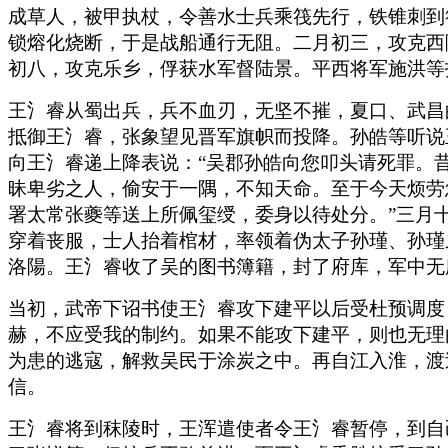
成草人，被甲执杖，令善水士兵乘筏先行，铁锥刺到
锁熔化烧断，于是战船通行无阻。二月初三，攻克西
初八，攻克乐乡，俘获水军督陆景。平西将军施洪等
王氵睿从蜀出兵，兵不血刃，无坚不摧，夏口、武昌
抵御王氵睿，张象望见晋军旗帜而投降。孙皓等听说
向王氵睿递上降表说：“吴郡孙皓向您叩头请死罪。
昧卑劣之人，偷安于一隅，不知天命。至于今天烦劳
署太常张夔等送上所佩玺绶，委身以待处分。”三月
穿着丧服，士人抬着棺材，率领着伪太子孙瑾、孙瑾
洛陽。王氵睿收了吴的图书簿籍，封了府库，军中无
当初，武帝下诏书使王氵睿攻下建平以后受杜预调度
赫，不应受我的制约。如果不能攻下建平，则也无理
为患的逃寇，解救吴民于涂炭之中。再自江入淮，渡
信。
王氵睿将到秣陵时，王浑遣使者令王氵睿暂停，到自