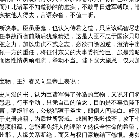
而江北诸军不知道孙皓的虚实，不敢早日进军缚取，
实被他人得去，言语杂沓，不值一听。
断决事。臣虽愚蠢，也认为侍君之道，只应该竭智尽
任事故而瞻前顾后犹豫猜疑，这是人臣不忠于国家只
肱之力，加以忠贞不贰之志，必欲扫除凶逆，澄清宇
领一方的重任，将征讨东吴的大事委托给臣。虽是燕
而因性情愚顽粗疏，举动不当。陛下宽大施恩，仅只
宝物，王氵睿又向皇帝上表说：
史周浚的书，认为臣诸军得了孙皓的宝物，又说牙门
愚忠，行事举动，只凭自己的信念，目的是不辜负陛
言，罗织罪名，公然猖獗于圣世，颠倒人间黑白。奸
于史册典籍，为后世所警戒。战国时乐毅伐齐，攻下
愚顽粗疏，怎能避免奸人的诬陷？然保全性命的希望
州郡，人缘关系断绝，而又与权门豪族结下怨恨。身