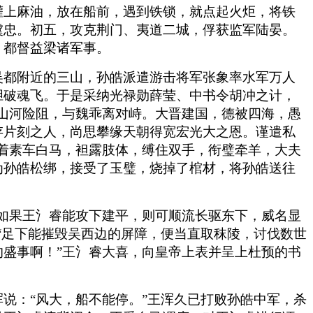
灌上麻油，放在船前，遇到铁锁，就点起火炬，将铁
虞忠。初五，攻克荆门、夷道二城，俘获监军陆晏。
、都督益梁诸军事。
吴都附近的三山，孙皓派遣游击将军张象率水军万人
胆破魂飞。于是采纳光禄勋薛莹、中书令胡冲之计，
山河险阻，与魏乖离对峙。大晋建国，德被四海，愚
存片刻之人，尚思攀缘天朝得宽宏光大之恩。谨遣私
着素车白马，袒露肢体，缚住双手，衔璧牵羊，大夫
为孙皓松绑，接受了玉璧，烧掉了棺材，将孙皓送往
如果王氵睿能攻下建平，则可顺流长驱东下，威名显
“足下能摧毁吴西边的屏障，便当直取秣陵，讨伐数世
盛事啊！”王氵睿大喜，向皇帝上表并呈上杜预的书
说：“风大，船不能停。”王浑久已打败孙皓中军，杀