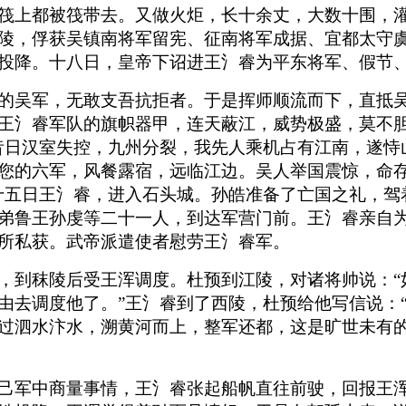
筏上都被筏带去。又做火炬，长十余丈，大数十围，
陵，俘获吴镇南将军留宪、征南将军成据、宜都太守
投降。十八日，皇帝下诏进王氵睿为平东将军、假节
的吴军，无敢支吾抗拒者。于是挥师顺流而下，直抵
王氵睿军队的旗帜器甲，连天蔽江，威势极盛，莫不
昔日汉室失控，九州分裂，我先人乘机占有江南，遂恃
您的六军，风餐露宿，远临江边。吴人举国震惊，命
十五日王氵睿，进入石头城。孙皓准备了亡国之礼，驾
弟鲁王孙虔等二十一人，到达军营门前。王氵睿亲自
所私获。武帝派遣使者慰劳王氵睿军。
，到秣陵后受王浑调度。杜预到江陵，对诸将帅说：“
由去调度他了。”王氵睿到了西陵，杜预给他写信说：
过泗水汴水，溯黄河而上，整军还都，这是旷世未有的
己军中商量事情，王氵睿张起船帆直往前驶，回报王浑