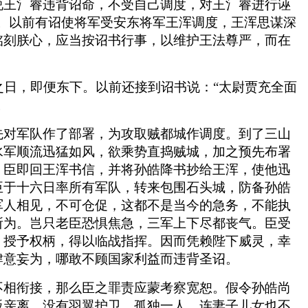
说王氵睿违背诏命，不受自己调度，对王氵睿进行诬
。以前有诏使将军受安东将军王浑调度，王浑思谋深
铭刻朕心，应当按诏书行事，以维护王法尊严，而在
之日，即便东下。以前还接到诏书说：“太尉贾充全面
。
先对军队作了部署，为攻取贼都城作调度。到了三山
水军顺流迅猛如风，欲乘势直捣贼城，加之预先布署
。臣即回王浑书信，并将孙皓降书抄给王浑，使他迅
臣于十六日率所有军队，转来包围石头城，防备孙皓
军人相见，不可仓促，这都不是当今的急务，不能执
所为。岂只老臣恐惧焦急，三军上下尽都丧气。臣受
，授予权柄，得以临战指挥。因而凭赖陛下威灵，幸
肆意妄为，哪敢不顾国家利益而违背圣诏。
不相衔接，那么臣之罪责应蒙考察宽恕。假令孙皓尚
叛亲离，没有羽翼护卫，孤独一人，连妻子儿女也不