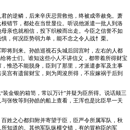
人君的逆鳞，后来辛庆忌营救他，终被成帝赦免。萧
盘根错节，都处在当世显位。听说他派遣一批人到洛
他母亲也就相信，投下织梭而出走。今臣之信誉不如
恐惧，何况臣势弱力单，能不念之令人战忄栗。
军即将到来。孙皓巡视石头城后回宫时，左右的人都
赐给将士们。谁知这些小人不讲信义，都带着所得财宝
窜，惟恐不能脱身，臣到了那里，才派遣参军及主事
若吴宫有遗留财宝，则为周浚所得，不应嫁祸于后到
“装金银的箱笥，常以万计”并疑为臣所得。说话颠三
又与张牧等到孙皓的船上查看，王浑也是比臣早一天
，百姓之心都归附并寄望于臣，臣严令所属军队，秋
人所知道的。其他军队纵横交错，有的冒称臣的军