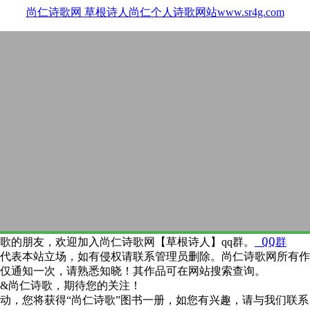
尚仁诗歌网
草根诗人尚仁个人诗歌网站www.sr4g.com
QQ群
歌的朋友，欢迎加入尚仁诗歌网【草根诗人】qq群。
代表本站立场，如有侵权请联系管理员删除。尚仁诗歌网所有作
仅通知一次，请熟悉知晓！其作品可在网站搜索查询。
&尚仁诗歌，期待您的关注！
动，您将获得“尚仁诗歌”图书一册，如您有兴趣，请与我们联