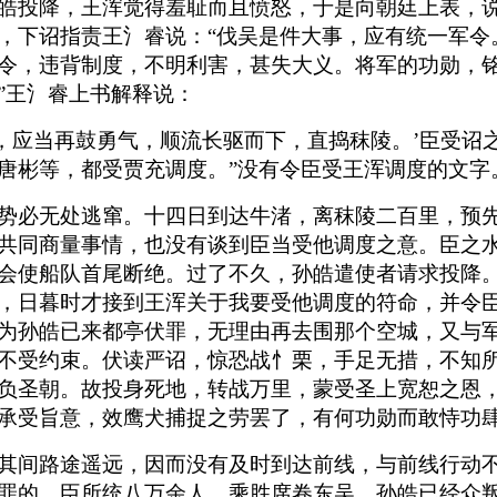
皓投降，王浑觉得羞耻而且愤怒，于是向朝廷上表，
，下诏指责王氵睿说：“伐吴是件大事，应有统一军令
令，违背制度，不明利害，甚失大义。将军的功勋，
”王氵睿上书解释说：
，应当再鼓勇气，顺流长驱而下，直捣秣陵。’臣受诏
唐彬等，都受贾充调度。”没有令臣受王浑调度的文字
势必无处逃窜。十四日到达牛渚，离秣陵二百里，预
共同商量事情，也没有谈到臣当受他调度之意。臣之
会使船队首尾断绝。过了不久，孙皓遣使者请求投降
，日暮时才接到王浑关于我要受他调度的符命，并令
为孙皓已来都亭伏罪，无理由再去围那个空城，又与
不受约束。伏读严诏，惊恐战忄栗，手足无措，不知
负圣朝。故投身死地，转战万里，蒙受圣上宽恕之恩
承受旨意，效鹰犬捕捉之劳罢了，有何功勋而敢恃功
其间路途遥远，因而没有及时到达前线，与前线行动
罪的。臣所统八万余人，乘胜席卷东吴。孙皓已经众