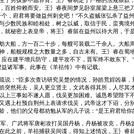
生了男孩多不愿养育。王氵睿制定了严格的法规条款
，百姓仰赖而安。王氵睿夜间梦见卧室屋梁上悬三把
一个，府君将要做益州刺史吧！”不久盗贼张弘杀了益
与少数民族和睦相处，树之以威，取信于民，蛮夷境
，就秘密上表皇帝，将王氵睿留在益州以待大用，于
舫大船，方一百二十步，每艘可装载二千余人。大船
神，船舰规模之大数量之多，自古未有。王氵睿在蜀
，应在建平增兵防守，建平攻不下，晋军终不敢东下。
梁益诸军事。此事在《羊祜传》中有记载。
疏说：“臣多次查访研究吴楚的情况，孙皓荒婬凶暴，
皓突然死去，吴人更立贤主，文武各得其所，人尽其
以上三事如不遂人愿，伐吴更加困难。诚恳希望陛下不
又遇上杜预自荆州上表请求伐吴，武帝这才下诏，分
龄，他们的父母都劝勉从军的儿子说：“是王府君给你
东监军、广武将军唐彬攻打吴国丹杨，丹杨被攻克，丹
在此之前，羊祜捕获吴间谍，得知上述情况，王氵睿