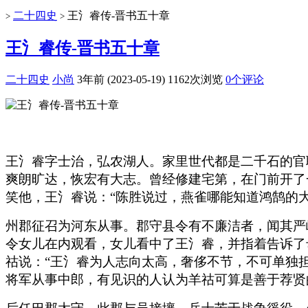
二十四史
王氵睿传-晋书五十章
>
>
王氵睿传-晋书五十章
二十四史
小尚
3年前 (2023-05-19)
1162次浏览
0个评论
王氵睿字士治，弘农湖人。家里世代都是二千石的官
爽朗旷达，恢宏有大志。曾经修建宅第，在门前开了
笑他，王氵睿说：“陈胜说过，燕雀哪能知道鸿鹄的大
州郡征召为河东从事。郡守县令有不廉洁者，闻其严
令女儿在内观看，女儿看中了王氵睿，并指着告诉了
祜说：“王氵睿为人志向太高，奢侈不节，不可单独
将军从事中郎，有见识的人认为羊祜可算是善于荐贤