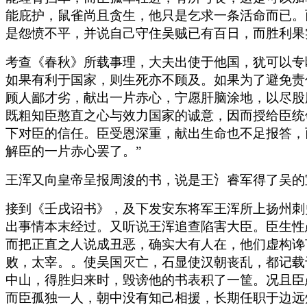
能庇护，鼠雀尚且贪生，他只是乞求一条活命而已。
是怨愤不平，并说自己守住吴贼已有百日，而胜利果
考查《春秋》所载事理，大夫出使于他国，犹可以专
如果有利于国家，则生死亦不顾及。如果为了避免责
顾人鄙才劣，献出一片赤心，宁愿肝脑涂地，以尽股
既粗知臣憨直之心与效力国家的诚意，因而授给臣统
下对臣的信任。臣受恩深重，献出生命也不足报答，
解臣的一片赤心罢了。”
王浑又向皇帝呈报周浚的书，说是王氵睿军得了吴的
接到《壬戌诏书》，及下发安东将军王浑所上扬州刺
出事情本末经过。又听说王浑追查陷害大臣。臣生性
而把正直之人说成丑恶，确实大有人在，他们虚构谗
败，太宰。。使吴国灭亡，石显使汉朝丧乱，都记载
中山，得胜归来时，毁谤他的书表积了一筐。况且臣
而臣孤独一人，朝中没有知己相援，长期任职于边远