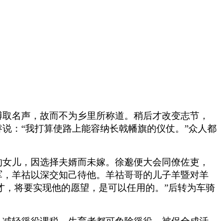
博取名声，故而不为乡里所称道。稍后才改变志节，
说：“我打算使路上能容纳长戟幡旗的仪仗。”众人都
的女儿，因选择夫婿而未嫁。徐邈便大会同僚佐吏，
军，羊祜以深交知己待他。羊祜哥哥的儿子羊暨对羊
才，将要实现他的愿望，是可以任用的。”后转为车骑