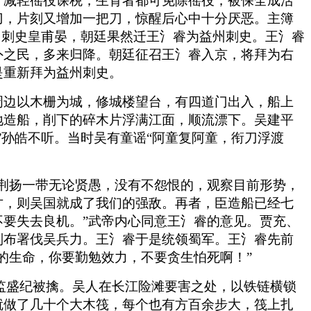
，减轻徭役课税，生育者都可免除徭役，被保全成活
刀，片刻又增加一把刀，惊醒后心中十分厌恶。主簿
州刺史皇甫晏，朝廷果然迁王氵睿为益州刺史。王氵睿
外之民，多来归降。朝廷征召王氵睿入京，将拜为右
是重新拜为益州刺史。
周边以木栅为城，修城楼望台，有四道门出入，船上
地造船，削下的碎木片浮满江面，顺流漂下。吴建平
”孙皓不听。当时吴有童谣“阿童复阿童，衔刀浮渡
荆扬一带无论贤愚，没有不怨恨的，观察目前形势，
才，则吴国就成了我们的强敌。再者，臣造船已经七
要失去良机。”武帝内心同意王氵睿的意见。贾充、
别布署伐吴兵力。王氵睿于是统领蜀军。王氵睿先前
的生命，你要勤勉效力，不要贪生怕死啊！”
杨监盛纪被擒。吴人在长江险滩要害之处，以铁链横锁
就做了几十个大木筏，每个也有方百余步大，筏上扎