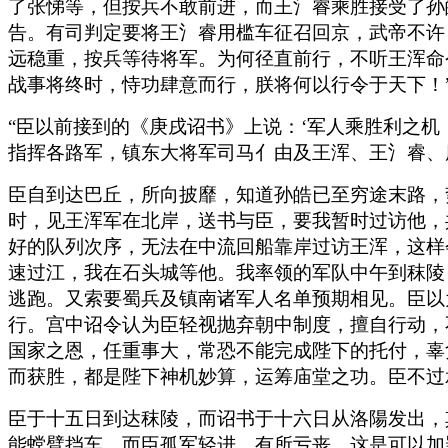
了张悌等，但按兵不敢前进，而王氵睿乘胜接受了孙
告。有司判定要将王氵睿用槛车征召回京，武帝不许
远稳重，按兵等待将军。为何径直前行，不听王浑命
战事将终时，恃功肆意而行，朕将何以行令于天下！
“臣以前接到的《庚戌诏书》上说：‘军人乘胜利之机
指挥各路军，镇东大将军司马亻由及王浑、王氵睿、
臣自到达巴丘，所向披靡，知道孙皓已至穷途末路，
时，见王浑军在北岸，送书与臣，要我暂时过访他，
好的队列次序，无法在中流回船靠岸过访王浑，这样
速过江，我在石头城等他。我率领的军队中午到秣陵
逃跑。又索要蜀兵及镇南诸军人名单预期相见。臣以
行。宫中诏令认为臣轻视抛弃朝中制度，擅自行动，
国家之恩，任重事大，常恐不能完成陛下的托付，辜
而获胜，都是陛下神机妙算，运筹庙堂之功。臣不过
臣于十五日到达秣陵，而诏书于十六日从洛陽发出，
能螳臂挡车，而臣孤军轻进，有所亏丧，这是可以加