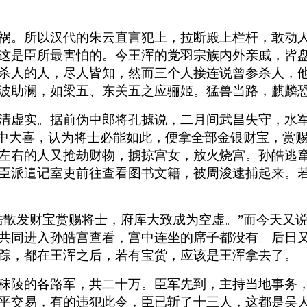
祸。所以汉代的朱云直言犯上，拉断殿上栏杆，敢动
这是臣所最害怕的。今王浑的党羽宗族内外亲戚，皆
杀人的人，尽人皆知，然而三个人接连说曾参杀人，
波助澜，如梁五、东关五之应骊姬。猛兽当路，麒麟
清虚实。据前伪中郎将孔摅说，二月间武昌失守，水
心中大喜，认为将士必能如此，便拿全部金银财宝，赏
左右的人又抢劫财物，掳掠宫女，放火烧宫。孙皓逃
臣派遣记室吏前往查看图书文籍，被周浚逮捕起来。
皓散发财宝赏赐将士，府库大致成为空虚。”而今天又说
共同进入孙皓宫查看，宫中连坐的席子都没有。后日
踪，都在王浑之后，若有宝货，应该是王浑拿去了。
秣陵的各路军，共二十万。臣军先到，主持当地事务
平交易，有的违犯此令，臣已斩了十三人，这都是吴