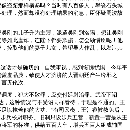
都像盗跖那样横暴吗？当时有八百多人，攀缘石头城
科处理，然而却没有处理结果的消息，臣怀疑周浚故
把吴刚的儿子升为主簿，派遣吴刚到洛陽，想让吴刚
浚等如此虚诈，连陛下都要欺骗，怎会顾惜臣呢！他
掉，掠取他们的妻子儿女，希望吴人作乱，以发泄其
浑这话才是确切的，自我审视，感到惭愧忧惧。今年平
的谦虚品质，致使人才济济的大晋朝廷产生谗邪之
，言无伦次。
浑调度，犯大不敬罪，应交付廷尉治罪。武帝下诏
达，这种情况与不受诏同样看待，于理是不通的。王
足以掩盖他的大功。”有司又奏，王氵睿被赦免后，
领步兵校尉职务。旧制只设步兵五营，新置一营是从王
镇将军的标准，供给五百大车，增兵五百人组成辅国