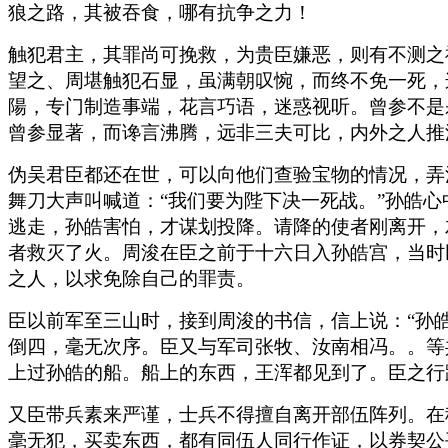
狼之路，其被吞食，哪有抗争之力！
触犯君主，其罪尚可挽救，为贵臣嫌恶，则有不测之
望之、周堪触犯石显，虽满朝叹惋，而终不免一死，
陽，专门制造事端，花言巧语，迷惑视听。曾参不是
曾参显著，而谗言沸腾，远非三夫可比，内外之人推
伪吴君臣都还在世，可以向他们查验宝物的情况，弄
舞刀大声叫喊道：“我们要为陛下决一死战。”孙皓
逃走，孙皓害怕，才谋划投降。请降的使者刚离开，
者救灭了火。周浚在臣之前于十六日入孙皓宫，当时
之人，以求免除自己的罪责。
臣以前军至三山时，接到周浚的书信，信上说：“孙
倒四，毫无次序。臣又与军司张牧、汝南相冯。。等
上过孙皓的船。船上的东西，王浑都见到了。臣之行
又臣带兵素来严谨，士兵不得擅自离开部伍阵列。在
毫无犯，买卖东西，都有同伍人同行作证，以券契公