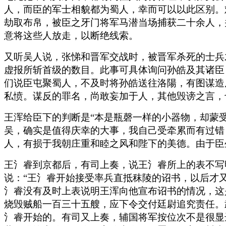
人，而臣的军士相貌都为蜀人，幸而可以以此区别。
劫取布帛，被臣之牙门将军马潜当场捕获二十余人，
意将这些人放走，以断绝线索。
又听吴人说，张悌和晋军交战时，被晋军杀死的士兵
虚报所斩首级的数目。此事可具体询问孙皓及其诸臣
们说臣屯聚蜀人，不及时将孙皓送往洛陽，有图谋造
私愤。谋反的罪名，尚敢妄加于人，其他毁谤之言，
王浑给臣下的判断是“本是瓶磬一样的小器物，却蒙
吴，确实是值得庆幸的大事，我自己受牵累而有过错
人，有损于我朝庄重和睦之风和陛下的美德。由于臣
王氵睿到京都后，有司上奏，说王氵睿所上的表不写
说：“王氵睿开始接受率兵直抵秣陵的诏书，以后才
氵睿没有及时上表说明王浑向他宣布诏书的情况，这
烧毁贼船一百三十五艘，应下令交付廷尉追究责任。
氵睿开始的。有司又上奏，辅国将军按位次不是很显