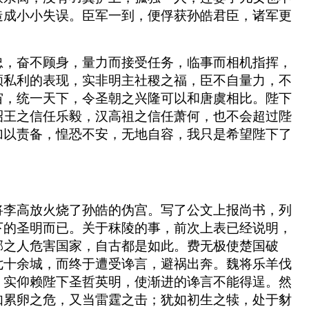
造成小小失误。臣军一到，便俘获孙皓君臣，诸军更
忠，奋不顾身，量力而接受任务，临事而相机指挥，
顾私利的表现，实非明主社稷之福，臣不自量力，不
宙，统一天下，令圣朝之兴隆可以和唐虞相比。陛下
昭王之信任乐毅，汉高祖之信任萧何，也不会超过陛
加以责备，惶恐不安，无地自容，我只是希望陛下了
将李高放火烧了孙皓的伪宫。写了公文上报尚书，列
下的圣明而已。关于秣陵的事，前次上表已经说明，
邪之人危害国家，自古都是如此。费无极使楚国破
七十余城，而终于遭受谗言，避祸出奔。魏将乐羊伐
，实仰赖陛下圣哲英明，使渐进的谗言不能得逞。然
如累卵之危，又当雷霆之击；犹如初生之犊，处于豺