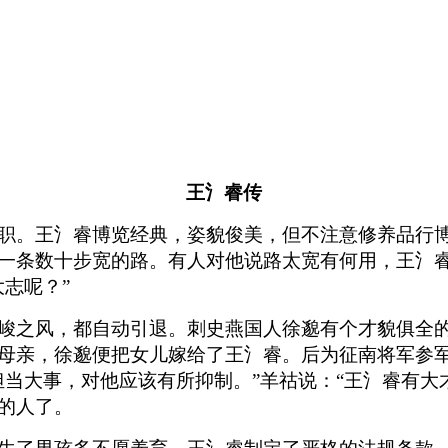
王氵睿传
职。王氵睿博览经典，姿貌俊美，但不注意修养品行
一条数十步宽的路。有人对他说路太宽有何用，王氵睿
志呢？”
峻之风，都自动引退。刺史燕国人徐邈有个才貌俱全
母亲，徐邈便把女儿嫁给了王氵睿。后为征南将军参
担当大事，对他应该有所抑制。”羊祜说：“王氵睿有大
的人了。