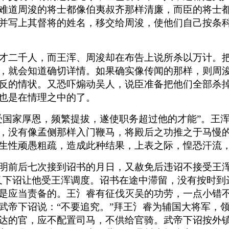
难道周浚的将士都像伯夷叔齐那样清廉，而臣的将士
并写上其督将的姓名，移交给周浚，使他们自己按条
才二千人，而王浑、周浚却在布告上说所杀以万计。
，就会知道确切详情。如果确实像传闻的那样，则周
反的情状。又恐吓煽动吴人，说臣准备把他们全部杀
也是在情理之中的了。
受国家厚恩，频繁提拔，遂使职务超过他的才能”。王
，没有像孟侧那样入门鞭马，将殿后之功推之于马慢
生性顽愚粗疏，造成此种结果，上表之际，惶恐汗流
明前后七次接到诏书的月日，又赦免后违诏不接受王
又下诏让他受王浑调度。诏书在途中滞留，没有按时到
是应当责备的。王氵睿有征伐灭吴的功劳，一点小错不
武帝下诏说：“不要追究。”拜王氵睿为辅国大将军，
达的官，应不配置司马，不供给官骑。武帝下诏按外