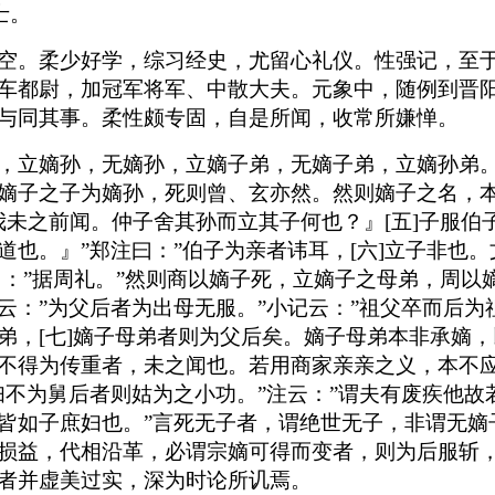
士。
空。柔少好学，综习经史，尤留心礼仪。性强记，至
车都尉，加冠军将军、中散大夫。元象中，随例到晋
与同其事。柔性颇专固，自是所闻，收常所嫌惮。
，立嫡孙，无嫡孙，立嫡子弟，无嫡子弟，立嫡孙弟。
嫡子之子为嫡孙，死则曾、玄亦然。然则嫡子之名，本
，我未之前闻。仲子舍其孙而立其子何也？』[五]子服
也。』”郑注曰：”伯子为亲者讳耳，[六]立子非也
曰：”据周礼。”然则商以嫡子死，立嫡子之母弟，周
云：”为父后者为出母无服。”小记云：”祖父卒而后为
弟，[七]嫡子母弟者则为父后矣。嫡子母弟本非承嫡
不得为传重者，未之闻也。若用商家亲亲之义，本不应
妇不为舅后者则姑为之小功。”注云：”谓夫有废疾他
皆如子庶妇也。”言死无子者，谓绝世无子，非谓无嫡
损益，代相沿革，必谓宗嫡可得而变者，则为后服斩
者并虚美过实，深为时论所讥焉。