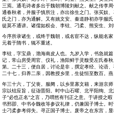
三焉。通毛诗者多出于魏朝博陵刘献之。献之传李周
通春秋者，并服子慎所注，亦出徐生之门。张买奴、
氏之门，亦为通解。又有姚文安、秦道静初亦学服氏
徒莫不通讲。诸儒如权会、李铉、刁柔、熊安生、刘
今序所录诸生，或终于魏朝，或名宦不达，纵能名家
元着于隋书，辄不重述。
李铉，字宝鼎，渤海南皮人也。九岁入学，书急就篇
记，常山房受周官、仪礼，渔阳鲜于灵馥受左氏春秋
第。二十三，便自居，讨论是非，撰定孝经、论语、
二十七，归养二亲，因教授乡里，生徒恒至数百。燕
年三十六，丁父丧。服阕，以乡里寡文籍，来游京师
宗以铉应旨，征诣晋阳。时中山石曜、北平阳绚、北
子”必也正名”之言，乃喟然有刊正之意。于讲授之
书邢卲、中书令魏收等参议礼律，仍兼国子博士。时
士刁柔参考得失。寻正国子博士。废帝之在东宫，显