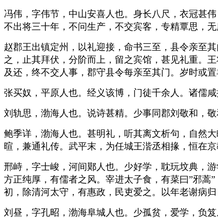
冯伟，字伟节，中山安喜人也。身长八尺，衣冠甚伟
不出将三十年，不问生产，不交宾客，专精覃思，无
赵郡王出镇定州，以礼迎接，命书三至，县令亲至其
之，止其拜伏，分阶而上，留之宾馆，甚见礼重。王
及还，终不交人事，郡守县令每亲至其门。岁时或置
张买奴，平原人也。经义该博，门徒千余人。诸儒咸
刘轨思，渤海人也。说诗甚精。少事同郡刘敬和，敬
鲍季详，渤海人也。甚明礼，听其离文析句，自然大
暄，兼通礼传。武平末，为任城王湝丞相掾，恒在京
邢峙，字士峻，河间鄚人也。少好学，耽玩坟典，游
方正纯厚，有儒者之风。宰进太子食，有菜曰”邪蒿
初，除清河太守，有惠政，民吏爱之。以年老谢病归
刘昼，字孔昭，渤海阜城人也。少孤贫，爱学，负笈