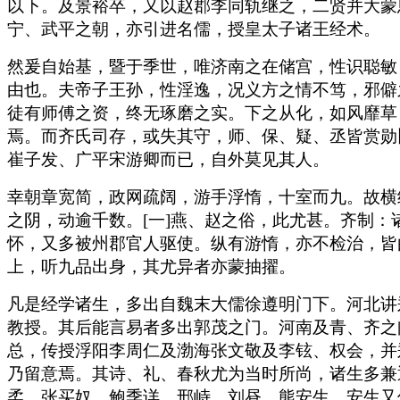
以下。及景裕卒，又以赵郡李同轨继之，二贤并大蒙
宁、武平之朝，亦引进名儒，授皇太子诸王经术。
然爰自始基，暨于季世，唯济南之在储宫，性识聪敏
由也。夫帝子王孙，性淫逸，况义方之情不笃，邪僻
徒有师傅之资，终无琢磨之实。下之从化，如风靡草
焉。而齐氏司存，或失其守，师、保、疑、丞皆赏勋
崔子发、广平宋游卿而已，自外莫见其人。
幸朝章宽简，政网疏阔，游手浮惰，十室而九。故横
之阴，动逾千数。[一]燕、赵之俗，此尤甚。齐制
怀，又多被州郡官人驱使。纵有游惰，亦不检治，皆
上，听九品出身，其尤异者亦蒙抽擢。
凡是经学诸生，多出自魏末大儒徐遵明门下。河北讲
教授。其后能言易者多出郭茂之门。河南及青、齐之
总，传授浮阳李周仁及渤海张文敬及李铉、权会，并
乃留意焉。其诗、礼、春秋尤为当时所尚，诸生多兼
柔、张买奴、鲍季详、邢峙、刘昼、熊安生。安生又