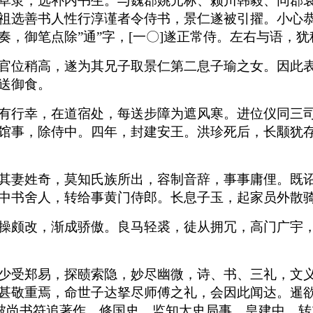
草隶，选补内书生。与魏郡姚元标、颍川韩毅、同郡
祖选善书人性行淳谨者令侍书，景仁遂被引擢。小心
，御笔点除”通”字，[一〇]遂正常侍。左右与语，犹
官位稍高，遂为其兄子取景仁第二息子瑜之女。因此
送御食。
有行幸，在道宿处，每送步障为遮风寒。进位仪同三
馆事，除侍中。四年，封建安王。洪珍死后，长颙犹
其妻姓奇，莫知氏族所出，容制音辞，事事庸俚。既
中书舍人，转给事黄门侍郎。长息子玉，起家员外散
操颇改，渐成骄傲。良马轻裘，徒从拥冗，高门广宇
少受郑易，探赜索隐，妙尽幽微，诗、书、三礼，文
甚敬重焉，命世子达拏尽师傅之礼，会因此闻达。暹
寻被尚书符追著作，修国史，监知太史局事。皇建中，