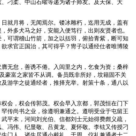
铉、刁柔、中山石曜等递为诸子师友。及天保、大
，日就月将，无闻焉尔。镂冰雕朽，迄用无成，盖有
娱，外多犬马之好，安能入便笃行，出则友贤者也。
经，可谓稽山竹箭，加之以括羽，俯拾青紫，断可知
。欲求官正国治，其可得乎？冑子以通经仕者唯博陵
伏膺无怠，善诱不倦。入闾里之内，乞食为资；桑梓
流及豪富之家皆不从调。备员既非所好，坟籍固不关
教及游学之徒通经者，推择充举。射策十条，通八以
传权会，权会传郭茂。权会早入京都，郭茂恒在门下
，罕传尚书之业，徐遵明兼通之。遵明受业于屯留王
。武平末，河间刘光伯、信都刘士元始得费甝义疏，
凤、冯伟、纪显敬、吕黄龙、夏怀敬。李铉又传授刁
安生门人。诸生尽通小戴礼，于周、仪礼兼通者十二