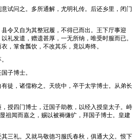
别意试问之。多所通解，尤明礼传。后还乡里，闭门
，县令又自为其整冠履，不得已而出。王下厅事迎
，以礼发遣，赠遗甚厚，一无所纳，唯受时服而已。
而衣，箪食瓢饮，不改其乐，竟以寿终。
卒。
任国子博士。
自有徒，诸儒称之。天统中，卒于太学博士。从弟长
廉，授四门博士，迁国子助教，以经入授皇太子。峙
”显祖闻而嘉之，赐以被褥缣纩，拜国子博士。皇建
受其三礼。又就马敬德习服氏春秋，俱通大义。恨下