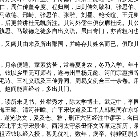
仁，周仁传董令度、程归则，归则传刘敬和、张思伯
马敬德、邢峙、张思伯、张雕、刘昼、鲍长暄、王元
，后更兼讲杜元凯所注。其河外儒生俱伏膺杜氏。其
轨思、马敬德之徒多自出义疏。虽曰专门，亦皆粗习
，又阙其由来及所出郡国，并略存其姓名而已。俱取
，月余便通。家素贫苦，常春夏务农，冬乃入学。年
。铉以乡里无可师者，遂与州里杨元懿、河间宗惠振
毛诗、三礼义疏及三传异同、周易义例合三十余卷。
、赵间能言经者，多出其门。
，读所未见书。州举秀才，除太学博士。武定中，李
海王晞、清河崔瞻、广平宋钦道及工书人韩毅同在东
暇，遂览说文，爰及仓、雅，删正六艺经注中谬字，名
诏北平太守宋景业、西河太守綦毌怀文等草定新历，
祖诏铉以经入授，甚见优礼。数年，病卒。特赠廷尉