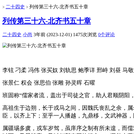
二十四史
列传第三十六-北齐书五十章
>
>
列传第三十六-北齐书五十章
二十四史
小尚
3年前 (2023-12-01)
1475次浏览
0个评论
李铉 刁柔 冯伟 张买奴 刘轨思 鲍季详 邢峙 刘昼 马
张景仁 权会 张思伯 张雕 孙灵晖 石曜
班固称“儒家者流，盖出于司徒之官，助人君顺阴阳
高祖生于边朔，长于戎马之间，因魏氏丧乱之余，属
臣，以齐上下；至乎一人播越，九鼎移，文武神器，
属疆埸多虞，戎车岁驾，虽庠序之制有所未遑，而儒