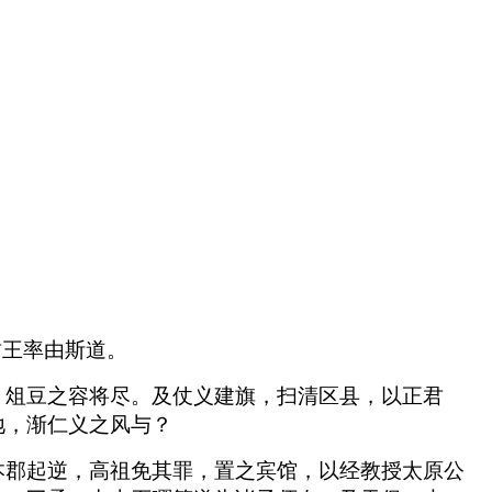
哲王率由斯道。
，俎豆之容将尽。及仗义建旗，扫清区县，以正君
地，渐仁义之风与？
本郡起逆，高祖免其罪，置之宾馆，以经教授太原公