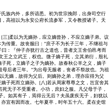
于氏族内外，多所谙悉。初为世宗挽郎，出身司空行
阳，高祖以为永安公府长流参军，又令教授诸子。天
[三]柔以为无嫡孙，应立嫡曾孙，不应立嫡子弟。议
为传重。故丧服曰：”庶子不为长子三年，不继祖与
伯子曰：『仲子亦犹行古之道也，昔者文王舍伯邑考而
。文王之立武王，权也。微子嫡子死，立其弟衍，殷礼
以嫡子死，立嫡子之子为嫡孙。故春秋公羊之义，嫡子
祖母后者三年。”为出母无服者，丧者不祭故也。为祖
，以无嫡，故得为父后。则嫡孙之弟，理亦应得为父
嫡子死而立嫡孙。[八]若从周家尊尊之文，岂宜舍其
故若死无子不受重者。小功，庶妇之服。凡父母于子，
子。如其有子，焉得云无后？夫虽废疾无子，妇犹以
，亦宜有因而改。七年夏卒，时年五十六。柔在史馆