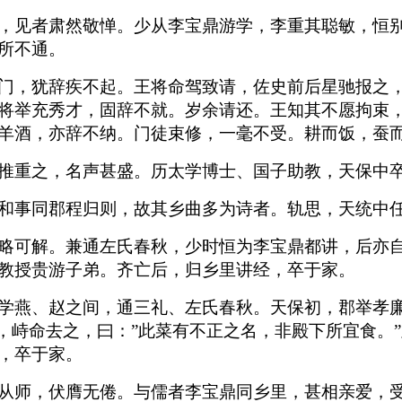
，见者肃然敬惮。少从李宝鼎游学，李重其聪敏，恒
所不通。
门，犹辞疾不起。王将命驾致请，佐史前后星驰报之
将举充秀才，固辞不就。岁余请还。王知其不愿拘束
羊酒，亦辞不纳。门徒束修，一毫不受。耕而饭，蚕
推重之，名声甚盛。历太学博士、国子助教，天保中
和事同郡程归则，故其乡曲多为诗者。轨思，天统中
略可解。兼通左氏春秋，少时恒为李宝鼎都讲，后亦
教授贵游子弟。齐亡后，归乡里讲经，卒于家。
学燕、赵之间，通三礼、左氏春秋。天保初，郡举孝
”，峙命去之，曰：”此菜有不正之名，非殿下所宜食。
，卒于家。
从师，伏膺无倦。与儒者李宝鼎同乡里，甚相亲爱，