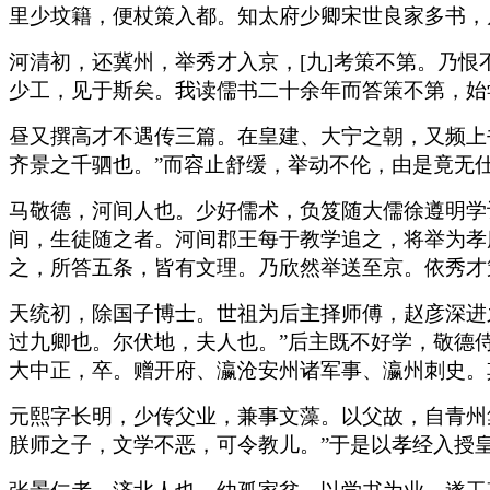
里少坟籍，便杖策入都。知太府少卿宋世良家多书，
河清初，还冀州，举秀才入京，[九]考策不第。乃恨
少工，见于斯矣。我读儒书二十余年而答策不第，始
昼又撰高才不遇传三篇。在皇建、大宁之朝，又频上
齐景之千驷也。”而容止舒缓，举动不伦，由是竟无
马敬德，河间人也。少好儒术，负笈随大儒徐遵明学
间，生徒随之者。河间郡王每于教学追之，将举为孝
之，所答五条，皆有文理。乃欣然举送至京。依秀才
天统初，除国子博士。世祖为后主择师傅，赵彦深进
过九卿也。尔伏地，夫人也。”后主既不好学，敬德
大中正，卒。赠开府、瀛沧安州诸军事、瀛州刺史。
元熙字长明，少传父业，兼事文藻。以父故，自青州
朕师之子，文学不恶，可令教儿。”于是以孝经入授