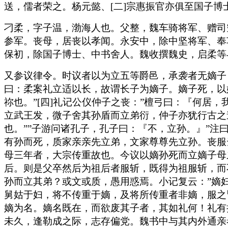
送，儒者荣之。杨元懿、[二]宗惠振官亦俱至国子博
刁柔，字子温，渤海人也。父整，魏车骑将军、赠司
参军。丧母，居丧以孝闻。永安中，除中坚将军、奉
保初，除国子博士、中书舍人。魏收撰魏史，启柔等
又参议律令。时议者以为立五等爵邑，承袭者无嫡子
曰：柔案礼立适以长，故谓长子为嫡子。嫡子死，以
祢也。”[四]礼记公仪仲子之丧：”檀弓曰：『何居
立武王发，微子舍其孙盾而立弟衍，仲子亦犹行古之道
也。””子游问诸孔子，孔子曰：『不，立孙。』”注
有孙而死，质家亲亲先立弟，文家尊尊先立孙。丧服
母三年者，大宗传重故也。今议以嫡孙死而立嫡子母
后。则是父卒然后为祖后者服斩，既得为祖服斩，而
孙而立其弟？或文或质，愚用惑焉。小记复云：”嫡
舅姑于妇，将不传重于嫡，及将所传重者非嫡，服之
嫡为名。嫡名既在，而欲废其子者，其如礼何！礼有
未久，逢勒成之际，志存偏党。魏书中与其内外通亲