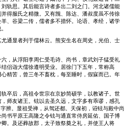
、刘轨思。其后能言诗者多出二刘之门。河北诸儒能
则并得服氏之精微。又有觊、陈达、潘叔度虽不传徐
公羊、谷梁二传，儒者多不措怀。论语、孝经，诸学
也。
其尤通显者列于儒林云。熊安生名在周史，光伯、士
十六，从浮阳李周仁受毛诗、尚书，章武刘子猛受礼
等结侣诣大儒徐遵明受业。居徐门下五年，常称高
用心精苦，曾三冬不畜枕，每至睡时，假寐而已。年
同轨卒后，高祖令世宗在京妙简硕学，以教诸子。世
馆，师友诸王。铉以去圣久远，文字多有乖谬，感孔
曰字辨。显祖受禅，从驾还都。天保初，诏铉与殿中尚
录尚书平原王高隆之令铉与通直常侍房延佑、国子博
少卿。及还葬故郡，太子致祭奠之礼，并使王人将