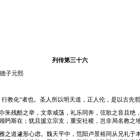
列传第三十六
敬德子元熙
，行教化”者也。圣人所以明天道，正人伦，是以古先
尒朱残酷之举，文章咸荡，礼乐同奔，弦歌之音且绝
顾眄斯在；犹且援立宗支，重安社稷，岂非局名教之
雅之道遽形心虑。魏天平中，范阳卢景裕同从兄礼于