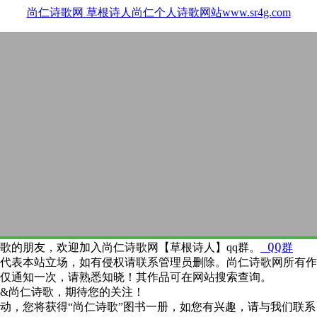
尚仁诗歌网
草根诗人尚仁个人诗歌网站www.sr4g.com
QQ群
歌的朋友，欢迎加入尚仁诗歌网【草根诗人】qq群。
代表本站立场，如有侵权请联系管理员删除。尚仁诗歌网所有作
仅通知一次，请熟悉知晓！其作品可在网站搜索查询。
&尚仁诗歌，期待您的关注！
动，您将获得“尚仁诗歌”图书一册，如您有兴趣，请与我们联