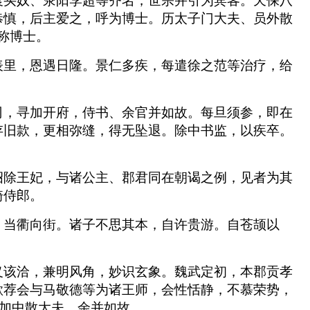
袁买奴、荥阳李超等齐名，世宗并引为宾客。天保八
恭慎，后主爱之，呼为博士。历太子门大夫、员外散
称博士。
表里，恩遇日隆。景仁多疾，每遣徐之范等治疗，给
司，寻加开府，侍书、余官并如故。每旦须参，即在
存旧款，更相弥缝，得无坠退。除中书监，以疾卒。
诏除王妃，与诸公主、郡君同在朝谒之例，见者为其
骑侍郎。
，当衢向街。诸子不思其本，自许贵游。自苍颉以
义该洽，兼明风角，妙识玄象。魏武定初，本郡贡孝
欲荐会与马敬德等为诸王师，会性恬静，不慕荣势，
转加中散大夫，余并如故。