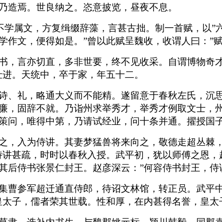
乃造焉。世良纳之。恣意披览，昼夜不息。
不学属文，方复缉缀辞藻，言甚古拙。制一首赋，以”
学作文，便得如是。”曾以此赋呈魏收，收谓人曰：”
书，言亦切直，多非世要，终不见收采。自谓博物奇才
仕进。天统中，卒于家，年五十二。
诗、礼，略通大义而不能精。遂留意于春秋左氏，沉
廉，固辞不就。乃诣州求举秀才，举秀才例取文士，
策问，唯得中第，乃请试经业，问十条并通。擢授国
之，入为侍讲。其妻梦猛兽将来向之，敬德走超丛棘，
侍讲甚疏，时时以春秋入授。武平初，犹以师傅之恩，
其后侍书张景仁封王。赵彦深云：”何容侍书封王，侍
集曹参军超迁通直侍郎，待诏文林馆，转正员。武平中
皇太子，儒者荣其世载。性和厚，在内甚得名誉，皇太