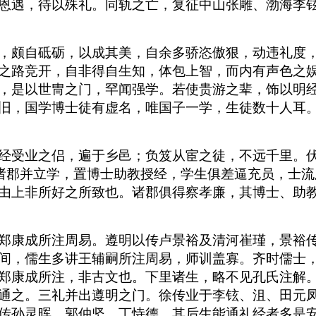
恩遇，待以殊礼。同轨之亡，复征中山张雕、渤海李
，颇自砥砺，以成其美，自余多骄恣傲狠，动违礼度
之路竞开，自非得自生知，体包上智，而内有声色之
，是以世冑之门，罕闻强学。若使贵游之辈，饰以明
旧，国学博士徒有虚名，唯国子一学，生徒数十人耳
经受业之侣，遍于乡邑；负笈从宦之徒，不远千里。
：诸郡并立学，置博士助教授经，学生俱差逼充员，士
由上非所好之所致也。诸郡俱得察孝廉，其博士、助
郑康成所注周易。遵明以传卢景裕及清河崔瑾，景裕
间，儒生多讲王辅嗣所注周易，师训盖寡。齐时儒士
郑康成所注，非古文也。下里诸生，略不见孔氏注解
通之。三礼并出遵明之门。徐传业于李铉、沮、田元
传孙灵晖、郭仲坚、丁恃德。其后生能通礼经者多是