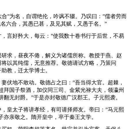
六合”为名，自谓绝伦，吟讽不辍。乃叹曰：”儒者劳而
赋名六合，其愚已甚，及见其赋，又愚于名。”
，言好矜大，每云：”使我数十卷书行于后世，不易
思研求，昼夜不倦，解义为诸儒所称。教授于燕、赵
州将以其纯儒，无意推荐。敬德请试方略，乃策问
子助教，迁太学博士。
妻伏地不敢动。敬德占之曰：”吾当得大官。超棘，
超拜国子祭酒，加仪同三司、金紫光禄大夫，领瀛州
讲翻无封爵。”于是亦封敬德广汉郡王。子元熙袭。
，皇太子将讲孝经，有司请择师友。帝曰：”马元熙
子亦亲敬之。隋开皇中，卒于秦王文学。