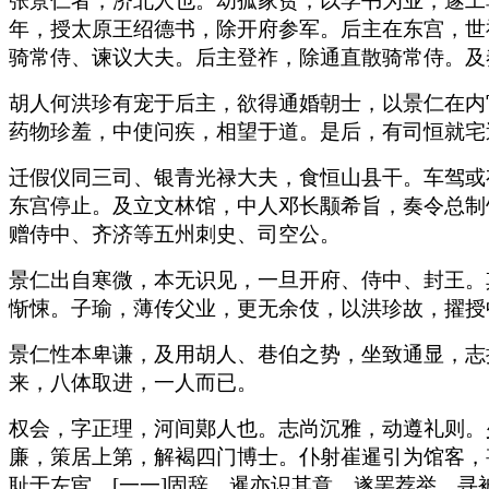
张景仁者，济北人也。幼孤家贫，以学书为业，遂工
年，授太原王绍德书，除开府参军。后主在东宫，世
骑常侍、谏议大夫。后主登祚，除通直散骑常侍。及奏
胡人何洪珍有宠于后主，欲得通婚朝士，以景仁在内
药物珍羞，中使问疾，相望于道。是后，有司恒就宅
迁假仪同三司、银青光禄大夫，食恒山县干。车驾或
东宫停止。及立文林馆，中人邓长颙希旨，奏令总制
赠侍中、齐济等五州刺史、司空公。
景仁出自寒微，本无识见，一旦开府、侍中、封王。
惭悚。子瑜，薄传父业，更无余伎，以洪珍故，擢授
景仁性本卑谦，及用胡人、巷伯之势，坐致通显，志
来，八体取进，一人而已。
权会，字正理，河间鄚人也。志尚沉雅，动遵礼则。
廉，策居上第，解褐四门博士。仆射崔暹引为馆客，
耻于左宦，[一一]固辞。暹亦识其意，遂罢荐举。