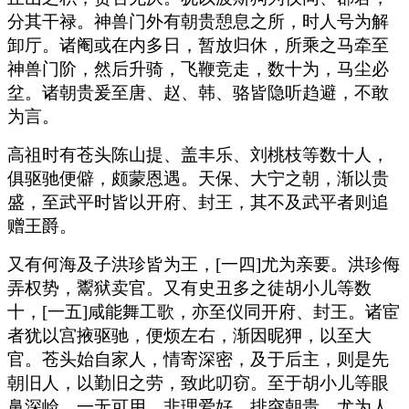
分其干禄。神兽门外有朝贵憩息之所，时人号为解
卸厅。诸阉或在内多日，暂放归休，所乘之马牵至
神兽门阶，然后升骑，飞鞭竞走，数十为，马尘必
坌。诸朝贵爰至唐、赵、韩、骆皆隐听趋避，不敢
为言。
高祖时有苍头陈山提、盖丰乐、刘桃枝等数十人，
俱驱驰便僻，颇蒙恩遇。天保、大宁之朝，渐以贵
盛，至武平时皆以开府、封王，其不及武平者则追
赠王爵。
又有何海及子洪珍皆为王，[一四]尤为亲要。洪珍侮
弄权势，鬻狱卖官。又有史丑多之徒胡小儿等数
十，[一五]咸能舞工歌，亦至仪同开府、封王。诸宦
者犹以宫掖驱驰，便烦左右，渐因昵狎，以至大
官。苍头始自家人，情寄深密，及于后主，则是先
朝旧人，以勤旧之劳，致此叨窃。至于胡小儿等眼
鼻深崄，一无可用，非理爱好，排突朝贵，尤为人