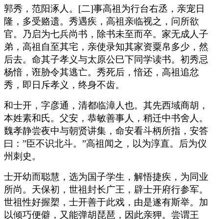
郭秀，范阳涿人。[二]事高祖为行台右丞，亲宠日
隆，多受赂遗。秀遇疾，高祖亲临视之，问所欲
官。乃启为七兵尚书，除书未至而卒。家无成人子
弟，高祖自至其宅，亲使录知其家资粟帛多少，然
后去。命其子孝义与太原公巳下同学读书。初秀忌
杨愔，诳胁令其逃亡。秀死后，愔还，高祖追忿
秀，即日斥孝义，终身不齿。
和士开，字彦通，清都临漳人也。其先西域商胡，
本姓素和氏。父安，恭敏善事人，稍迁中书舍人。
魏孝静尝夜中与朝贤讲集，命安看斗柄所指，安答
曰：”臣不识北斗。”高祖闻之，以为淳直。后为仪
州刺史。
士开幼而聪慧，选为国子学生，解悟捷疾，为同业
所尚。天保初，世祖封长广王，辟士开府行参军。
世祖性好握槊，士开善于此戏，由是遂有斯举。加
以倾巧便僻，又能弹胡琵琶，因此亲狎。尝谓王