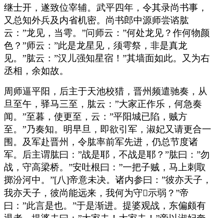
继士开，遂致位宰辅。武平四年，令其录尚书事，
又总知外兵及内省机密。尚书郎中源师尝谘肱
云：”龙见，当雩。”问师云：”何处龙见？作何物颜
色？”师云：”此是龙星见，须雩祭，非是真龙
见。”肱云：”汉儿强知星宿！”其墙面如此。又为右
丞相，余如故。
周师逼平阳，后主于天池校猎，晋州频遣驰奏，从
旦至午，驿马三至，肱云：”大家正作乐，何急奏
闻。”至暮，使更至，云：”平阳城已陷，贼方
至。”乃奏知。明早旦，即欲引军，淑妃又请更合一
围。及军赴晋州，令肱率前军先进，仍总节度诸
军。后主谓肱曰：”战是耶，不战是耶？”肱曰：”勿
战，守高梁桥。”安吐根曰：”一把子贼，马上刺取
掷汾河中。”[八]帝意未决。诸内参曰：”彼亦天子，
我亦天子，彼尚能远来，我何为守示弱？”帝
曰：”此言是也。”于是渐进。提婆观战，东偏颇有