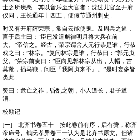
士之所疾恶。其以音乐至大官者：沈过儿官至开府
仪同，王长通年十四五，便假节通州刺史。
时又有开府薛荣宗，常自云能使鬼。及周兵之逼，
言于后主曰：”臣已发遣斛律明月将大兵在前
去。”帝信之。经古，荣宗谓舍人元行恭是谁，行恭
戏之曰：”林宗。”复问林宗是谁，行恭曰：”郭元贞
父。”荣宗前奏曰：”臣向见郭林宗从出，大帽，吉
莫靴，插马鞭，问臣『我阿贞来不』。”是时妄多皆
类此。
赞曰：危亡之祚，昏乱之朝，小人道长，君子道
消。
校勘记
[一] 北齐书卷五十 按此卷前有序，后有赞，称齐
帝庙号。钱氏孝异卷三一认为是北齐书原文。但诸