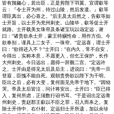
皆有觊觎心，若出臣，正是剪陛下羽翼。宜谓叡等
云：『令士开为州，待过山陵，然后发遣。』叡等
谓臣真出，必心喜之。”后主及太后然之，告叡等如
士开旨，以士开为兖州刺史。山陵毕，叡等促士开
就路。士开载美女珠帘及条诸宝玩以诣定远，谢
曰：”诸贵欲杀士开，蒙王特赐性命，用作方伯。今
欲奉别，谨具上二女子、一珠帘。”定远喜，谓士开
曰：”欲得还入不？”士开曰：”在内久，常不自安，
今得出，实称本意，不愿更入，但乞王保护，长作
大州刺史。今日远出，愿得一辞觐二宫。”定远许
之。士开由是得见太后及后主，进说曰：”先帝一旦
登遐，臣愧不能自死。观朝贵势欲以陛下为干明。
臣出之后，必有大变，复何面见先帝于地下。”因恸
哭。帝及太后皆泣，问计将安出。士开曰：”臣已得
入，复何所虑，正须数行诏书耳。”于是诏出定远青
州刺史，责赵郡王叡以不臣之罪，召入而杀之。复
除士开侍中、右仆射。定远归士开所遗，加以余珍