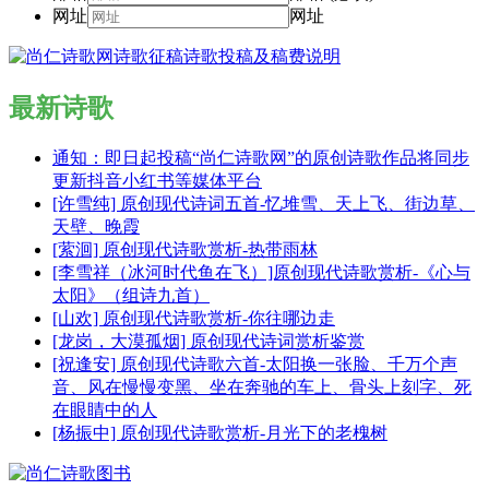
网址
网址
最新诗歌
通知：即日起投稿“尚仁诗歌网”的原创诗歌作品将同步
更新抖音小红书等媒体平台
[许雪纯] 原创现代诗词五首-忆堆雪、天上飞、街边草、
天壁、晚霞
[萦洄] 原创现代诗歌赏析-热带雨林
[李雪祥（冰河时代鱼在飞）]原创现代诗歌赏析-《心与
太阳》（组诗九首）
[山欢] 原创现代诗歌赏析-你往哪边走
[龙岗，大漠孤烟] 原创现代诗词赏析鉴赏
[祝逢安] 原创现代诗歌六首-太阳换一张脸、千万个声
音、风在慢慢变黑、坐在奔驰的车上、骨头上刻字、死
在眼睛中的人
[杨振中] 原创现代诗歌赏析-月光下的老槐树