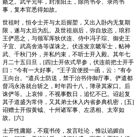
赂之。武平元年，封淮阳王，除尚书令、录尚书
事，复本官悉得如故。
世祖时，恒令士开与太后握槊，又出入卧内无复期
限，遂与太后为乱。及世祖崩后，弥自放恣，琅邪
王俨恶之，与领军厍狄伏连、侍中冯子琮、御史王
子宜、武高舍洛等谋诛之。伏连发京畿军士，帖神
武、千秋门外，并私约束，不听士开入殿。其年七
月二十五日旦，[四]士开依式早参，伏连前把士开手
曰：”今有一大好事。”王子宜便授一函，云：”有令
王向台。”遣兵士防送，禁于治书侍御厅事。俨遣都
督冯永洛就台斩之，时年四十八，簿录其家口。后
诛俨等。上哀悼，不视事数日，追忆不已。诏起复
其子道盛为常侍，又其弟士休入内省参典机密，[五]
诏赠士开假黄钺、十州诸军事、左丞相、太宰如
故。[六]
士开性庸鄙，不窥书传，发言吐论，惟以谄媚自