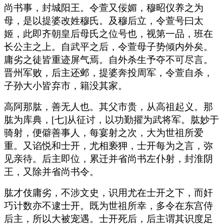
尚书事，封城阳王。令萱又佞媚，穆昭仪养之为
母，是以提婆改姓穆氏。及穆后立，令萱号曰太
姬，此即齐朝皇后母氏之位号也，视第一品，班在
长公主之上。自武平之后，令萱母子势倾内外矣。
庸劣之徒皆重迹屏气焉。自外杀生予夺不可尽言。
晋州军败，后主还邺，提婆奔投周军，令萱自杀，
子孙大小皆弃市，籍没其家。
高阿那肱，善无人也。其父市贵，从高祖起义。那
肱为库典，[七]从征讨，以功勤擢为武将军。肱妙于
骑射，便僻善事人，每宴射之次，大为世祖所爱
重。又谄悦和士开，尤相亵狎，士开每为之言，弥
见亲待。后主即位，累迁并省尚书左仆射，封淮阴
王，又除并省尚书令。
肱才伎庸劣，不涉文史，识用尤在士开之下，而奸
巧计数亦不逮士开。既为世祖所幸，多令在东宫侍
后主，所以大被宠遇。士开死后，后主谓其识度足