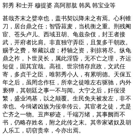
郭秀 和士开 穆提婆 高阿那肱 韩凤 韩宝业等
甚哉齐末之嬖幸也，盖书契以降未之有焉。心利锥
刀，居台鼎之任；智昏菽麦，当机衡之重。刑残阉
宦、苍头卢儿、西域丑胡、龟兹杂伎，封王者接
武，开府者比肩。非直独守弄臣，且复多干朝政。
赐予之费，帑藏以虚；杼轴之资，剥掠将尽。纵龟
鼎之祚，卜世灵长，属此淫昏，无不亡之理，齐运
短促，固其宜哉。高祖、世宗情存庶政，文武任
寄，多贞干之臣，唯郭秀小人，有累明德。天保五
年之后，虽罔念作狂，所幸之徒唯左右驱驰，内外
亵狎，其朝廷之事一不与闻。大宁之后，奸佞浸
繁，盛业鸿基，以之颠覆。生民免夫被发左，非不
幸也。今缉诸凶族为佞幸传云。其宦者之徒，尤是
亡齐之一物。丑声秽迹，千端万绪，其事阙而不
书，仍略存姓名，附之此传之末。其帝家诸奴及胡
人乐工，叨窃贵幸，今亦出焉。