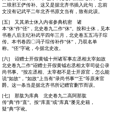
二琅邪王俨传补。这又是据北齐书插入此句，忘前
文没有记武平二年北齐书原文当有，致有此误。
[五] 又其弟士休入内省参典机密 诸
本”休”作”伾”，北史卷九二作”休”。按和士休，见本
书卷八后主纪补武平四年三月，北史卷五五冯子琮
传。本书卷四〇冯子琮传补作”休”，乃双名单
称。”伾”字讹，今据北史改。
[六] 诏赠士开假黄钺十州诸军事左丞相太宰如故
北史卷九二作”诏赠士开假黄钺右丞相太宰司徒公录
尚书事。”按左丞相、太宰都不是士开原官，怎么能
说”如故”，”如故”上当有”录尚书事””王”等原来官
爵。这一条当是据北齐书所记赠官删节而误。
[七] 那肱为库典 北史卷九二高阿那肱
传”典”作”直”。按”库直”或”库真”屡见史籍，
疑”典”字讹。