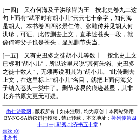
[一四] 又有何海及子洪珍皆为王 按北史卷九二这
句上面有”武平时有胡小儿”云云七十余字，知何海
是胡人。本书卷四四张景仁传、张雕传并见胡人何
洪珍，可证。此传删去上文，直承述苍头一段，就
像何海父子也是苍头，显见删节失当。
[一五] 又有史丑多之徒胡小儿等数十 按北史上文
已标明”胡小儿”，所以这里只说”其何朱弱、史丑多
之徒十数人”，无须再说明其为”胡小儿。”此传删去
上文，在这里标上”胡小儿”名目，就把上面何海父
子纳入苍头一类中了。删节移易的痕迹甚显，其非
北齐书原文更无可疑。
尚仁诗歌网
, 版权所有丨如未注明 , 均为原创丨本网站采用
BY-NC-SA协议进行授权 , 禁止转载，本文地址：
补列传第四
十二[一] 郭秀-北齐书五十章
！
喜欢 (
0
)
北齐书