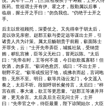
悦。其年十二月，[三]世祖寝疾于干寿殿，士开入侍
医药。世祖谓士开有伊、霍之才，殷勤属以后事，
临崩，握士开之手曰：”勿负我也。”仍绝于士开之
手。
后主以世祖顾托，深委仗之。又先得幸于胡太后，
是以弥见亲密。赵郡王叡与娄定远等谋出士开，引
诸贵人共为计策。属太后觞朝贵于前殿，叡面陈士
开罪失，云：”士开先帝弄臣，城狐社鼠，受纳货
贿，秽乱宫掖，臣等义无杜口，冒死以陈。”太后
曰：”先帝在时，王等何不道，今日欲欺孤寡耶！但
饮酒，勿多言。”叡词色愈厉。或曰：”不出士开，
朝野不定。”叡等或投冠于地，或拂衣而起，言词咆
勃，无所不至。明日，叡等共诣云龙门，令文遥入
奏之，太后不听。段韶呼胡长粲传言，太后曰：”梓
宫在殡，事大速，欲王等更思量。”赵郡王等遂并拜
谢，更无余言。太后及后主召见问士开，士开
曰：”先帝官之中，待臣最重，陛下谅闇始尔，大臣