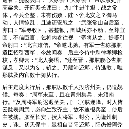
退者，提婆去曰：”大家去！大家去！”帝以淑妃奔
高梁关。开府奚长谏曰：[九]”半进半退，战之常
体，今兵全整，未有伤败，陛下舍此安之？御马一
动，人情惊乱，且速还安慰之。”武张常山自后至，
亦曰：”军寻收回，甚整顿，围城兵亦不动，至尊宜
回，不信臣言，乞将内参往视。”帝将从之。提婆引
帝肘曰：”此言难信。”帝遂北驰。有军士告称那肱
遣臣招引西军，今故闻奏。后主令侍中斛律孝卿检
校，孝卿云：”此人妄语。”还至晋，那肱腹心告肱
谋反，又以为妄，斩之。乃颠沛还邺，侍逃散，唯
那肱及内官数十骑从行。
后主走度太行后，那肱以数千人投济州关，仍遣觇
候。每奏：”周军未至，且在青州集兵，未须南
行。”及周将军尉迟迥至关，[一〇]肱遂降。时人皆
云肱表周武，必仰生致齐主，故不速报兵至，使后
主被擒。肱至长安，授大将军，封公，为隆州刺
史，诛。初天保中，显祖自晋阳还邺，阳愚僧阿秃