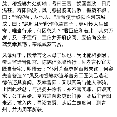
肱、穆提婆共处衡轴，号曰三贵，损国害政，日月
滋甚。寿阳陷没，凤与穆提婆闻告败，握槊不辍，
曰：”他家物，从他去。”后帝使于黎阳临河筑城
戍，曰：”急时且守此作龟兹国子，更可怜人生如
寄，唯当行乐，何因愁为？”君臣应和若此。其弟万
岁，及二子宝行、宝信并开府仪同。宝信尚公主，
驾复幸其宅，亲戚咸蒙官赏。
凤母鲜于，段孝言之从母子姊也，为此偏相参附，
奏遣监造晋阳宫。陈德信驰驿检行，见孝言役官夫
匠自营宅，即语云：”仆射为至尊起台殿未讫，何容
先自营造？”凤及穆提婆亦遣孝言分工匠为己造宅，
德信还具奏闻。及幸晋阳，又以官马与他人乘骑。
上因此发忿，与提婆并除名，亦不露其罪。仍毁其
宅，公主离婚。复被遣向邺吏部门参。及后主晋阳
走还，被入内，寻诏复爵。从后主走度河，到青
州，并为周军所获。