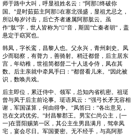
师于路中大叫，呼显祖姓名云：”阿那终破你
国。”是时茹茹主阿那在塞北强盛，显祖尤忌之，
所以每岁讨击，后亡齐者遂属阿那肱云。虽
作”肱”字，世人皆称为””音，斯固”亡秦者胡”，盖
悬定于窈冥也。
韩凤，字长鸾，昌黎人也。父永兴，青州刺史。凤
少而聪察，有膂力，善骑射。稍迁都督，后主居东
宫，年幼稚，世祖简都督二十人送令侍，凤在其
数。后主亲就中牵凤手曰：”都督看儿来。”因此被
识，数唤共戏。
后主即位，累迁侍中、领军，总知内省机密。祖珽
曾与凤于后主前论事。珽语凤云：”强弓长矛无容相
谢，军国谋算，何由得争。”凤答曰：”各出意见，
岂在文武优劣。”封昌黎郡王。男宝仁尚公主，[一
一]在晋阳赐第一区，其公主生男昌满月，驾幸凤
宅，宴会尽日。军国要密。无不经手，与高阿那