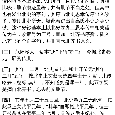
传内容基本上不出北史所有，且较北史简略，两相
比较，删节痕迹显著，并有删节不当之处。但其中
也有溢出北史的字句，其序与北史恩幸传序出入较
多，赞则北史所无。疑此卷仍出自高氏小史之类史
钞。这种史钞基本上以北史卷九二恩幸传中相关诸
传为主，改帝号为庙号，而加上北齐书序赞，插入
北齐书的个别字句，并非直录北齐书原文。
[二] 范阳涿人 诸本”涿”下衍”郡”字，今据北史卷
九二郭秀传删。
[三] 其年十二月 北史卷九二和士开传无”其年十
二月”五字。按北史上文载天统四年士开历官，此传
略去，忽标”其年”，不知道究是哪一年。此五字疑
是摘自北齐书，忘去前文删节。
[四] 其年七月二十五日旦 北史卷九二无此句。按
此承上文武平元年，”其年”自即指武平元年，但士
开被杀实在武平二年七月，见卷八后主纪补、卷一