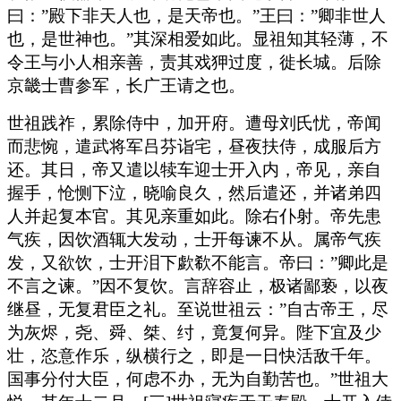
曰：”殿下非天人也，是天帝也。”王曰：”卿非世人
也，是世神也。”其深相爱如此。显祖知其轻薄，不
令王与小人相亲善，责其戏狎过度，徙长城。后除
京畿士曹参军，长广王请之也。
世祖践祚，累除侍中，加开府。遭母刘氏忧，帝闻
而悲惋，遣武将军吕芬诣宅，昼夜扶侍，成服后方
还。其日，帝又遣以犊车迎士开入内，帝见，亲自
握手，怆恻下泣，晓喻良久，然后遣还，并诸弟四
人并起复本官。其见亲重如此。除右仆射。帝先患
气疾，因饮酒辄大发动，士开每谏不从。属帝气疾
发，又欲饮，士开泪下歔欷不能言。帝曰：”卿此是
不言之谏。”因不复饮。言辞容止，极诸鄙亵，以夜
继昼，无复君臣之礼。至说世祖云：”自古帝王，尽
为灰烬，尧、舜、桀、纣，竟复何异。陛下宜及少
壮，恣意作乐，纵横行之，即是一日快活敌千年。
国事分付大臣，何虑不办，无为自勤苦也。”世祖大