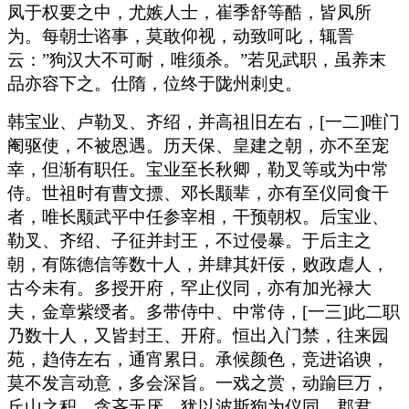
凤于权要之中，尤嫉人士，崔季舒等酷，皆凤所
为。每朝士谘事，莫敢仰视，动致呵叱，辄詈
云：”狗汉大不可耐，唯须杀。”若见武职，虽养末
品亦容下之。仕隋，位终于陇州刺史。
韩宝业、卢勒叉、齐绍，并高祖旧左右，[一二]唯门
阉驱使，不被恩遇。历天保、皇建之朝，亦不至宠
幸，但渐有职任。宝业至长秋卿，勒叉等或为中常
侍。世祖时有曹文摽、邓长颙辈，亦有至仪同食干
者，唯长颙武平中任参宰相，干预朝权。后宝业、
勒叉、齐绍、子征并封王，不过侵暴。于后主之
朝，有陈德信等数十人，并肆其奸佞，败政虐人，
古今未有。多授开府，罕止仪同，亦有加光禄大
夫，金章紫绶者。多带侍中、中常侍，[一三]此二职
乃数十人，又皆封王、开府。恒出入门禁，往来园
苑，趋侍左右，通宵累日。承候颜色，竞进谄谀，
莫不发言动意，多会深旨。一戏之赏，动踰巨万，
丘山之积，贪吝无厌。犹以波斯狗为仪同、郡君，