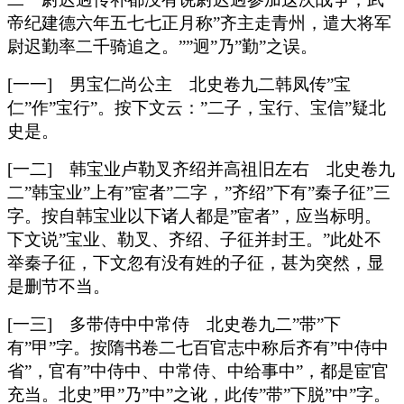
帝纪建德六年五七七正月称”齐主走青州，遣大将军
尉迟勤率二千骑追之。””迥”乃”勤”之误。
[一一] 男宝仁尚公主 北史卷九二韩凤传”宝
仁”作”宝行”。按下文云：”二子，宝行、宝信”疑北
史是。
[一二] 韩宝业卢勒叉齐绍并高祖旧左右 北史卷九
二”韩宝业”上有”宦者”二字，”齐绍”下有”秦子征”三
字。按自韩宝业以下诸人都是”宦者”，应当标明。
下文说”宝业、勒叉、齐绍、子征并封王。”此处不
举秦子征，下文忽有没有姓的子征，甚为突然，显
是删节不当。
[一三] 多带侍中中常侍 北史卷九二”带”下
有”甲”字。按隋书卷二七百官志中称后齐有”中侍中
省”，官有”中侍中、中常侍、中给事中”，都是宦官
充当。北史”甲”乃”中”之讹，此传”带”下脱”中”字。