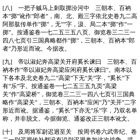
[八] 一把子贼马上刺取掷汾河中 三朝本、百衲
本”掷”讹作”郎者”，南、北、殿三字依北史卷九二高
阿那肱传单作”掷”，无””字，汲、局二本”掷”作”一
掷”。按通鉴卷一七二五三五八页、御览卷三二三一
四八七页引三国典略都作”掷”，三朝本、百衲本”郎
者”乃形近而讹。今据改。
[九] 帝以淑妃奔高梁关开府奚长谏曰 三朝本、百
衲本作”帝以淑妃奔高梁应闲府奚长谏曰”。南本以
下各本及北史卷九二”高梁”下无”关”字，”奚长”下
有”乐”字。按通鉴卷一七二五三五九页”高梁
关”作”高梁桥”，御览卷三二三一四八七页引三国典
略作”高梁关”，三朝本、百衲本”应闲”乃”关开”二字
形近而讹。据通鉴，”奚长”下亦无”乐”字，乃双名单
称，并非脱文。今据御览、通鉴改正三朝本讹文。
[十] 及周将军尉迟迥至关 按周书卷六武帝纪、卷
二一尉迟迥传补都没有说尉迟迥参加这次战争，武