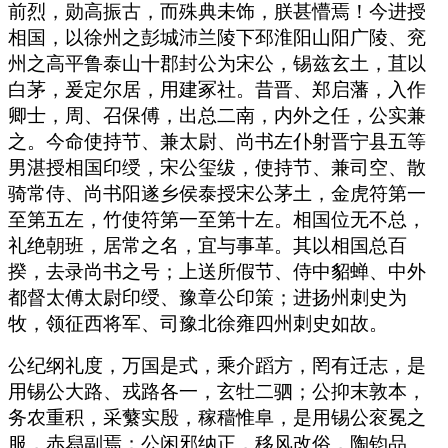
前烈，勋高振古，而殊典未饰，朕甚懵焉！今进授
相国，以徐州之彭城沛兰陵下邳淮阳山阳广陵、兖
州之高平鲁泰山十郡封公为宋公，锡兹玄土，苴以
白茅，爰定尔居，用建冢社。昔晋、郑启藩，入作
卿士，周、召保傅，出总二南，内外之任，公实兼
之。今命使持节、兼太尉、尚书左仆射晋宁县五等
男湛授相国印绶，宋公玺绂，使持节、兼司空、散
骑常侍、尚书阳遂乡侯泰授宋公茅土，金虎符第一
至第五左，竹使符第一至第十左。相国位无不总，
礼绝朝班，居常之名，宜与事革。其以相国总百
揆，去录尚书之号；上送所假节、侍中貂蝉、中外
都督太傅太尉印绶、豫章公印策；进扬州刺史为
牧，领征西将军、司豫北徐雍四州刺史如故。
公纪纲礼度，万国是式，乘介蹈方，罔有迁志，是
用锡公大路、戎路各一，玄牡二驷；公抑末敦本，
务农重积，采蘩实殷，稼穑惟阜，是用锡公衮冕之
服，赤舄副焉；公闲邪纳正，移风改俗，陶钧品