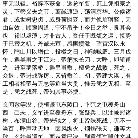
事无以辑。裕辞不获命，遂总军要，庶上凭祖宗之
灵，下罄义夫之节，翦馘逋逆，荡清京华。公侯诸
君，或世树忠贞，或身荷爵宠，而并俛眉猾竖，无
由自效，顾瞻周道，宁不吊乎！今日之举，良其会
也。裕以虚薄，才非古人，受任于既颓之运，接势
于已替之机，丹诚未宣，感慨愤激。望霄汉以永
怀，眄山川以增伫，投檄之日，神驰贼庭。三月戊
午，遇吴甫之于江乘，帝躬执长刀，大呼，即斩甫
之。进至罗落桥，遇皇甫敷，檀凭之战败，死之，
众退，帝进战弥厉，又斩敷首。初，帝建大谋，有
工相者相帝与无忌等近当大贵，惟云凭之无相。至
是，凭之战死，帝知其事必捷。
玄闻敷等没，使桓谦屯东陵口，卞范之屯覆舟山
西。己未，义军进至覆舟东，张疑兵，以油帔冠诸
树，布满山谷。帝先驰之，将士皆殊死战，无不一
当百，呼声动天地。因风纵火，烟焰张天，谦等大
败。玄始虽遣军，而走意已决，别遣领军殷仲文具