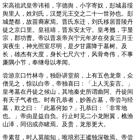
宋高祖武皇帝讳裕，字德舆，小字寄奴，彭城县绥
舆里人，姓刘氏，汉楚元王交之二十一世孙也。彭
城楚都，故苗裔家焉。晋氏东迁，刘氏移居晋陵丹
徒之京口里。皇祖靖，晋东安太守。皇考翘，字显
宗，郡功曹。帝以晋哀帝兴宁元年岁在癸亥三月壬
寅夜生，神光照室尽明，是夕甘露降于墓树。及
长，雄杰有大度，身长七尺六寸，风骨奇伟，不事
廉隅小节，奉继母以孝闻。
尝游京口竹林寺，独卧讲堂前，上有五色龙章，众
僧见之，惊以白帝，帝独喜曰：「上人无妄言。」
皇考墓在丹徒之候山，其地秦史所谓曲阿、丹徒间
有天子气者也。时有孔恭者，妙善占墓，帝尝与经
墓，欺之曰：「此墓何如？」孔恭曰：「非常地
也。」帝由是益自负。行止时见二小龙附翼，樵渔
山泽，同侣或亦睹焉。及贵，龙形更大。
帝素贫，时人莫能知，唯琅邪王谧独深敬焉。帝尝