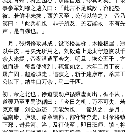
我定青州，将过函谷，虏能自送，今其时矣。」录
事参军刘穆之遽入曰：「此言不足威敌，容能怒
彼。若鲜卑未拔，西羌又至，公何以待之？」帝乃
笑曰：「此兵机也，非子所及。羌若能救，不有先
声，是自强也。」
十月，张纲修攻具成，设飞楼县梯，木幔板屋，冠
以牛皮，弓矢无所用之。刘毅遣上党太守赵恢以千
余人来援，帝夜潜遣军会之。明旦，恢众五千，方
道而进，每晋使将到，辄复如之。六年二月丁亥，
屠广固，超踰城走，追获之，斩于建康市。杀其王
公以下，纳生口万余，马二千匹。
初，帝之北也，徐道覆劝卢循乘虚而出，循不从，
道覆乃至番禺说循曰：「今日之机，万不可失。若
克京都，刘公虽还，无能为也。」循从之。是月，
寇南康、庐陵、豫章诸郡，郡守皆奔走。时帝将镇
下邳，进兵河、洛，及征使至，即日班师。镇南将