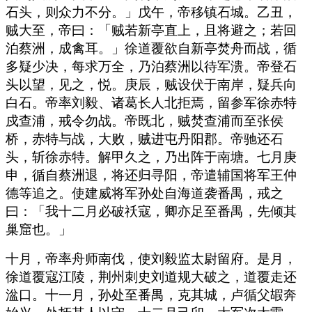
石头，则众力不分。」戊午，帝移镇石城。乙丑，
贼大至，帝曰：「贼若新亭直上，且将避之；若回
泊蔡洲，成禽耳。」徐道覆欲自新亭焚舟而战，循
多疑少决，每求万全，乃泊蔡洲以待军溃。帝登石
头以望，见之，悦。庚辰，贼设伏于南岸，疑兵向
白石。帝率刘毅、诸葛长人北拒焉，留参军徐赤特
戍查浦，戒令勿战。帝既北，贼焚查浦而至张侯
桥，赤特与战，大败，贼进屯丹阳郡。帝驰还石
头，斩徐赤特。解甲久之，乃出阵于南塘。七月庚
申，循自蔡洲退，将还归寻阳，帝遣辅国将军王仲
德等追之。使建威将军孙处自海道袭番禺，戒之
曰：「我十二月必破祅寇，卿亦足至番禺，先倾其
巢窟也。」
十月，帝率舟师南伐，使刘毅监太尉留府。是月，
徐道覆寇江陵，荆州刺史刘道规大破之，道覆走还
湓口。十一月，孙处至番禺，克其城，卢循父嘏奔