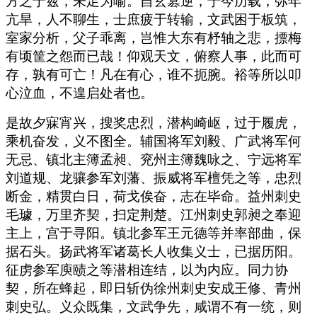
方之于兹，未足为喻。自玄篡逆，于今历载，弥年
亢旱，人不聊生，士庶疲于转输，文武困于板筑，
室家分析，父子乖离，岂惟大东有杼轴之悲，摽梅
有顷筐之怨而已哉！仰观天文，俯察人事，此而可
存，孰有可亡！凡在有心，谁不扼腕。裕等所以叩
心泣血，不遑启处者也。
是故夕寐宵兴，搜奖忠烈，潜构崎岖，过于履虎，
乘机奋发，义不图全。辅国将军刘毅、广武将军何
无忌、镇北主簿孟昶、兖州主簿魏咏之、宁远将军
刘道规、龙骧参军刘藩、振威将军檀凭之等，忠烈
断金，精贯白日，荷戈俟奋，志在毕命。益州刺史
毛璩，万里齐契，扫定荆楚。江州刺史郭昶之奉迎
主上，宫于寻阳。镇北参军王元德等并率部曲，保
据石头。扬武将军诸葛长人收集义士，已据历阳。
征虏参军庾赜之等潜相连结，以为内应。同力协
契，所在蜂起，即日斩伪徐州刺史安成王修、青州
刺史弘。义众既集，文武争先，咸谓不有一统，则