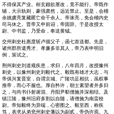
不得保其产业。桓玄颇欲厘改，竟不能行。帝既作
辅，大示轨则，豪强肃然，远近禁止。至是，会稽
余姚虞亮复藏匿亡命千余人。帝诛亮，免会稽内史
司马休之。晋帝又申前诏，帝固辞。于是改授太
尉、中书监，乃受命，奉送黄钺。
交州刺史杜惠度斩卢循父子，函七首送都。先是，
诸州郡所遣秀才、孝廉多非其人，帝乃表申明旧
例，策试之。
荆州刺史刘道规疾患，求归，八年四月，改授豫州
刺史，以豫州刺史刘毅代之。毅既有雄才大志，与
帝俱兴复晋室，自谓京城、广陵功足相抗，虽权事
推帝，而心不服也。厚自矜许，朝士素望者并多归
之，与尚书仆射谢混、丹阳尹郗僧施并深相结。及
镇江陵，豫州旧府多割以自随，请僧施为南蛮校
尉。帝知毅终为异端，心密图之。毅至西，称疾
笃，表求从弟兖州刺史藩以为副贰，帝伪许焉。九