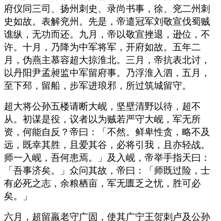
府仪同三司、扬州刺史、录尚书事，徐、兖二州刺
史如故。表解兖州。先是，帝遣冠军刘敬宣伐蜀贼
谯纵，无功而还。九月，帝以敬宣挫退，逊位，不
许。十月，乃降为中军将军，开府如故。五年二
月，伪燕主慕容超大掠淮北。三月，帝抗表北讨，
以丹阳尹孟昶监中军留府事。乃浮淮入泗，五月，
至下邳，留船，步军进琅邪，所过筑城留守。
超大将公孙五楼请断大岘，坚壁清野以待，超不
从。初谋是役，议者以为贼若严守大岘，军无所
资，何能自反？帝曰：「不然。鲜卑性贪，略不及
远，既幸其胜，且爱其谷，必将引我，且亦轻战。
师一入岘，吾何患焉。」及入岘，帝举手指天曰：
「吾事济矣。」众问其故，帝曰：「师既过险，士
有必死之志，余粮栖亩，军无匮乏之忧，胜可必
矣。」
六月，超留羸老守广固，使其广宁王贺刺卢及公孙