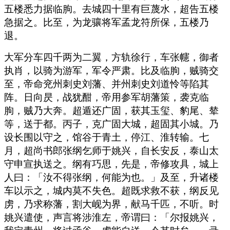
五楼悉力据临朐。去城四十里有巨蔑水，超告五楼
急据之。比至，为龙骧将军孟龙符所保，五楼乃
退。
大军分车四千两为二翼，方轨徐行，车张幰，御者
执肖，以骑为游军，军令严肃。比及临朐，贼骑交
至，帝命兖州刺史刘藩、并州刺史刘道怜等陷其
阵。日向昃，战犹酣，帝用参军胡藩策，袭克临
朐，贼乃大奔。超遁还广固，获其玉玺、豹尾、辇
等，送于都。丙子，克广固大城，超固其小城。乃
设长围以守之，馆谷于青土，停江、淮转输。七
月，超尚书郎张纲乞师于姚兴，自长安反，泰山太
守申宣执送之。纲有巧思，先是，帝修攻具，城上
人曰：「汝不得张纲，何能为也。」及至，升诸楼
车以示之，城内莫不失色。超既求救不获，纲反见
虏，乃求称藩，割大岘为界，献马千匹，不听。时
姚兴遣使，声言将涉淮左，帝谓曰：「尔报姚兴，