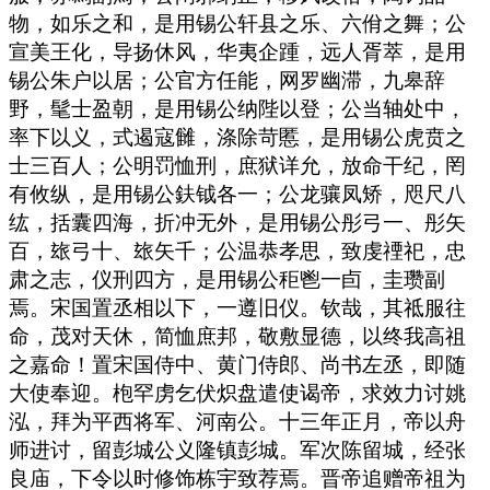
物，如乐之和，是用锡公轩县之乐、六佾之舞；公
宣美王化，导扬休风，华夷企踵，远人胥萃，是用
锡公朱户以居；公官方任能，网罗幽滞，九皋辞
野，髦士盈朝，是用锡公纳陛以登；公当轴处中，
率下以义，式遏寇雠，涤除苛慝，是用锡公虎贲之
士三百人；公明罚恤刑，庶狱详允，放命干纪，罔
有攸纵，是用锡公鈇钺各一；公龙骧凤矫，咫尺八
纮，括囊四海，折冲无外，是用锡公彤弓一、彤矢
百，玈弓十、玈矢千；公温恭孝思，致虔禋祀，忠
肃之志，仪刑四方，是用锡公秬鬯一卣，圭瓒副
焉。宋国置丞相以下，一遵旧仪。钦哉，其祗服往
命，茂对天休，简恤庶邦，敬敷显德，以终我高祖
之嘉命！置宋国侍中、黄门侍郎、尚书左丞，即随
大使奉迎。枹罕虏乞伏炽盘遣使谒帝，求效力讨姚
泓，拜为平西将军、河南公。十三年正月，帝以舟
师进讨，留彭城公义隆镇彭城。军次陈留城，经张
良庙，下令以时修饰栋宇致荐焉。晋帝追赠帝祖为