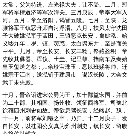
太常，父为特进、左光禄大夫，让不受。二月，冠
军将军檀道济等军次潼关。三月庚辰，帝率大军入
河。五月，帝至洛阳，谒晋五陵。七月，至陕，龙
骧将军王镇恶舟师自河浮渭。八月，扶风太守沈田
子大破姚泓军于蓝田，王镇恶克长安，禽姚泓。始
义熙九年，岁、镇、荧惑、太白聚东井，至是而关
中平。九月，帝至长安。长安丰稔，帑藏盈积，帝
先收其彝器、浑仪、土圭、记里鼓、指南车及秦始
皇玉玺送之都；其余珍宝珠玉，悉以班赐将帅。迁
姚宗于江南，送泓斩于建康市。谒汉长陵，大会文
武于未央殿。
十月，晋帝诏进宋公爵为王，加十郡益宋国，并前
为二十郡。其相国、扬州牧、领征西将军、司豫北
徐雍四州刺史如故。帝欲息驾长安，经略赵、魏，
十一月，前将军刘穆之卒，乃归。十二月庚子，发
自长安，以桂阳公义真为雍州刺史，镇长安，留腹
心将佐以辅之。