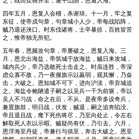
之；既而众骑并至，遂平山阴，恩遁入海。
四年五月，恩复入会稽，杀谢琰。十一月，牢之复
东征，使帝戍句章，句章城小人少，帝每战陷阵，
贼乃退还浃口。时东伐诸将，士卒暴掠，百姓皆苦
之，惟帝独无所犯。
五年春，恩频攻句章，帝屡破之，恩复入海。三
月，恩北出海盐，帝筑城于故海盐，贼日来攻城，
城内兵少，帝乃选敢死士击走之。时虽连胜，帝深
虑众寡不敌，乃一夜偃旗示以羸弱，观其懈，乃奋
击，大破之。恩知城不可下，进向沪渎，帝弃城追
之。海盐令鲍陋遣子嗣之以吴兵一千为前驱，帝以
吴人不习战，命之在后，不从。是夜帝多设奇兵，
兼置旗鼓，明日战，伏发，贼退，嗣之追奔陷没。
帝且退且战，麾下死伤将尽，乃至向处止，令左右
解取死人衣以示暇。贼疑尚有伏，乃引去。六月，
恩浮海至丹徒，帝兼行与俱至，奔击大破之。恩至