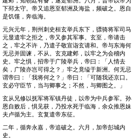
建邺，知朝廷有备，遂走郁洲。八月，晋帝以帝为
下邳太守。帝又追恩至郁洲及海盐，频破之。恩自
是饥馑，奔临海。
元兴元年，荆州刺史桓玄举兵东下，骠骑将军司马
元显遣牢之拒之，帝又参其军事。玄至，帝请击
之，牢之不许，乃遣子敬宣诣玄请和。帝与东海何
无忌并固谏，不从。玄克建邺，以牢之为会稽内
史。牢之惧，招帝于广陵举兵，帝曰：「人情去
矣，广陵亦岂可得之？」牢之竟缢于新洲。何无忌
谓帝曰：「我将何之？」帝曰：「可随我还京口。
玄必守臣节，当与卿事之；不然，与卿图之。」
玄从兄修以抚军将军镇丹徒，以帝为中兵参军。孙
恩自败后，惧见获，乃投水死于临海，余众推恩妹
夫卢循为主。玄复遣帝东征。
二年，循奔永嘉，帝追破之。六月，加帝彭城内
史。