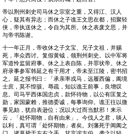
帝以荆州刺史司马休之宗室之重，又得江、汉人
心，疑其有异志；而休之子谯王文思在都，招聚轻
侠，帝执送休之，令自为其所。休之表废文思，并
与帝书陈谢。
十一年正月，帝收休之子文宝、兄子文祖，并赐
死，率众西讨。复假黄钺，领荆州刺史。以中军将
军道怜监留府事。休之上表自陈，并罪状帝。休之
府录事参军韩延之有干用才，帝未至江陵，密书招
之。延之报书曰：「承亲率戎马，远履西偏，阖境
士庶，莫不惶骇。辱疏，知以谯王前事，良增叹
息。司马平西体国忠贞，款怀待物，以公有匡复之
勋，家国蒙赖，推德委诚，每事询仰。谯王往以微
事见劾，犹自表逊位；况以大过而当默邪！来示
云，「处怀期物，自有由来」。今伐人之君，啖人
以利，真可谓「处怀期物」者矣。刘藩死于阊阖之
门，诸葛毙于左右之手，甘言诧方伯，袭之以轻