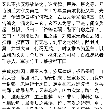
又以不执安穆故杀之，诛元德、扈兴、厚之等。乃
遣顿丘太守吴甫之、右卫将军皇甫敷北拒义军。先
是，帝造游击将军何澹之，左右见帝光曜满室，以
告澹之，澹之以白玄，玄不以为意，至是，闻义兵
起，甚惧。或曰：「裕等甚弱，陛下何虑之深？」
玄曰：「刘裕足为一世之雄，刘毅家无儋石之储，
摴蒱一掷百万，何无忌，刘牢之之外甥，酷似其
舅，共举大事，何谓无成。」时众推帝为盟主，以
孟昶为长史，总后事，檀凭之为司马，百姓愿从者
千余人。军次竹里，移檄都下曰：
夫成败相因，理不常泰，狡焉肆虐，或遇圣明。自
我大晋，屡遘阳九，隆安以来，皇家多故，贞良弊
于豺狼，忠臣碎于虎口。逆臣桓玄敢肆陵慢，阻兵
荆郢，肆暴都邑，天未忘难，凶力实繁，踰年之
间，遂倾皇祚。主上播越，流幸非所，神器沉辱，
七庙毁坠，虽夏后之离浞、豷，有汉之遭莽、卓，