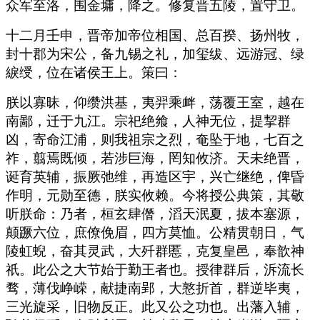
众军至洛，围金墉，降之。修复晋五陵，置守卫。
十二月壬申，晋帝加帝位相国、总百揆、扬州牧，
封十郡为宋公，备九锡之礼，加玺绂、远游冠、绿
綟绶，位在诸侯王上。策曰：
朕以寡昧，仰缵洪基，夷羿乘衅，荡覆王室，越在
南鄙，迁于九江。宗祀绝飨，人神无位，提挈群
凶，寄命江浦，则我祖宗之烈，奄坠于地，七百之
祚，翦焉既倾，若涉巨海，罔知攸济。天未绝晋，
诞育英辅，振厥弛维，再造区宇，兴亡继绝，俾昏
作明，元勋至德，朕实攸赖。今将授公典策，其敬
听朕命：乃者，桓玄肆僭，滔天泯夏，拔本塞源，
颠蹶六位，庶僚俛眉，四方莫恤。公精贯朝日，气
陵虹蜺，奋其灵武，大歼群慝，克复皇邑，奉歆神
祇。此公之大节始于勤王者也。授律群后，泝流长
骛，薄伐峥嵘，献捷南郢，大憝折首，群逆毕夷，
三光旋采，旧物反正。此又公之功也。出藩入辅，