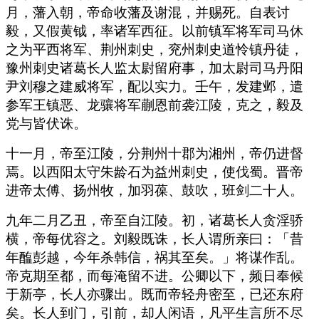
月，藩入朝，帝命收藩及谢混，并赐死。自表讨
毅，又假黄钺，率诸军西征。以前镇军将军司马休
之为平西将军、荆州刺史，兖州刺史道怜镇丹徒，
豫州刺史诸葛长人监太尉留府事，加太尉司马丹阳
尹刘穆之建威将军，配以实力。壬午，发建邺，遣
参军王镇恶、龙骧将军蒯恩前袭江陵，克之，毅及
党与皆伏诛。
十一月，帝至江陵，分荆州十郡为湘州，帝仍进督
焉。以西阳太守朱龄石为益州刺史，使伐蜀。晋帝
进帝太傅、扬州牧，加羽葆、鼓吹，班剑二十人。
九年二月乙丑，帝至自江陵。初，诸葛长人贪淫骄
横，帝每优容之。刘毅既诛，长人谓所亲曰：「昔
年醢彭越，今年杀韩信，祸其至矣。」将谋作乱。
帝克期至都，而每淹留不进。公卿以下，频日奉候
于新亭，长人亦骤出。既而帝轻舟密至，已还东府
矣。长人到门，引前，却人闲语，凡平生言所不尽