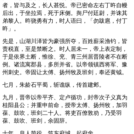
者，皆与及之，长人甚悦。帝已密命左右丁旿自幔
后出，于坐拉焉，死于床侧。舆尸付廷尉，并诛其
弟黎人。旿骁勇有力，时人语曰，「勿跋扈，付丁
旿」。
先是，山湖川泽皆为豪强所夺，百姓薪采渔钓，皆
责税直，至是禁断之。时人居未一，帝上表定制，
于是依界土断，惟徐、兖、青三州居晋陵者不在断
例。诸流寓郡县，多所并省。以帝领镇西将军、豫
州刺史。帝固让太傅、扬州牧及班剑，奉还黄钺。
七月，朱龄石平蜀，斩谯纵，传首建邺。
九月，晋帝以帝平齐、定卢循功，封帝次子义真为
桂阳县公；并重申前命，授帝太傅、扬州牧，加羽
葆、鼓吹，班剑二十人。将吏百僚敦劝，乃受羽
葆、鼓吹、班剑，余固辞。
十年，息人简役，筑东府城，起府舍。