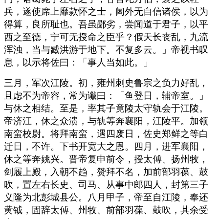
兵，遂使席上靡款怀之士，阃外无自信诸侯，以为
得算，良所耻也。吾虽鄙劣，尝闻道于君子，以平
西之至德，宁可无授命之臣乎？假天长丧乱，九流
浑浊，当与臧洪游于地下。不复多云。」帝视书叹
息，以示将佐曰：「事人当如此。」
三月，军次江陵。初，雍州刺史鲁宗之负力好乱，
且虑不为帝容，常为谶曰：「鱼登日，辅帝室。」
与休之相结。至是，率其子竟陵太守轨会于江陵。
帝济江，休之众溃，与轨等奔襄阳，江陵平。加领
南蛮校尉。将拜南蛮，遇四废日，佐史郑鲜之等白
迁日，不许。下书开宽大之恩。四月，进军襄阳，
休之等奔姚兴。晋帝复申前令，授太傅、扬州牧，
剑履上殿，入朝不趋，赞拜不名，加前部羽葆、鼓
吹，置左右长史、司马、从事中郎四人，封第三子
义隆为北彭城县公。八月甲子，帝至自江陵，奉还
黄钺，固辞太傅、州牧、前部羽葆、鼓吹，其余受