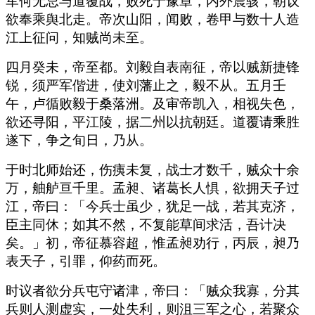
军何无忌与道覆战，败死于豫章，内外震骇，朝议
欲奉乘舆北走。帝次山阳，闻败，卷甲与数十人造
江上征问，知贼尚未至。
四月癸未，帝至都。刘毅自表南征，帝以贼新捷锋
锐，须严军偕进，使刘藩止之，毅不从。五月壬
午，卢循败毅于桑落洲。及审帝凯入，相视失色，
欲还寻阳，平江陵，据二州以抗朝廷。道覆请乘胜
遂下，争之旬日，乃从。
于时北师始还，伤痍未复，战士才数千，贼众十余
万，舳舻亘千里。孟昶、诸葛长人惧，欲拥天子过
江，帝曰：「今兵士虽少，犹足一战，若其克济，
臣主同休；如其不然，不复能草间求活，吾计决
矣。」初，帝征慕容超，惟孟昶劝行，丙辰，昶乃
表天子，引罪，仰药而死。
时议者欲分兵屯守诸津，帝曰：「贼众我寡，分其
兵则人测虚实，一处失利，则沮三军之心，若聚众