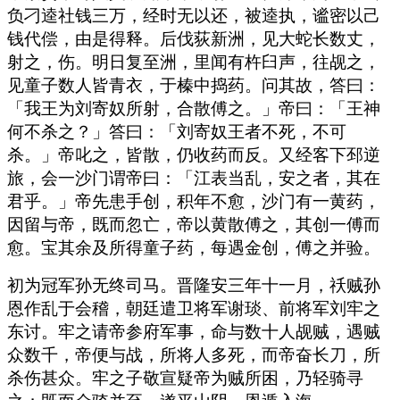
负刁逵社钱三万，经时无以还，被逵执，谧密以己
钱代偿，由是得释。后伐荻新洲，见大蛇长数丈，
射之，伤。明日复至洲，里闻有杵臼声，往觇之，
见童子数人皆青衣，于榛中捣药。问其故，答曰：
「我王为刘寄奴所射，合散傅之。」帝曰：「王神
何不杀之？」答曰：「刘寄奴王者不死，不可
杀。」帝叱之，皆散，仍收药而反。又经客下邳逆
旅，会一沙门谓帝曰：「江表当乱，安之者，其在
君乎。」帝先患手创，积年不愈，沙门有一黄药，
因留与帝，既而忽亡，帝以黄散傅之，其创一傅而
愈。宝其余及所得童子药，每遇金创，傅之并验。
初为冠军孙无终司马。晋隆安三年十一月，祅贼孙
恩作乱于会稽，朝廷遣卫将军谢琰、前将军刘牢之
东讨。牢之请帝参府军事，命与数十人觇贼，遇贼
众数千，帝便与战，所将人多死，而帝奋长刀，所
杀伤甚众。牢之子敬宣疑帝为贼所困，乃轻骑寻