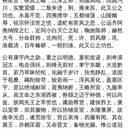
袂星言，研其上略，江津之师，势踰风电，回旆沔
川，实繁震慑，二叛奔迸，荆、雍来苏。此又公之
功也。永嘉不竞，四夷擅华，五都倾荡，山陵幽
辱，祖宗怀没世之愤，遗甿有匪风之思，公远齐阿
衡纳隍之仁，近同小白灭亡之耻，鞠旅陈师，赫然
大号，分命群帅，北徇司、兖，许、郑风靡，巩、
洛载清，百年榛秽，一朝扫涤。此又公之功也。
公有康宇内之勋，重之以明德。爰初发迹，则奇谟
冠古，电击强祅，则锋无前对，聿宁东畿，大造黔
首。若乃草昧经纶，化融于岁计，扶危静乱，道固
于苞桑。蠲削烦苛，较若画一，淳风美化，盈塞区
宇。是以绝域献琛，遐夷纳赆，王略所宣，九服率
从。虽文命之东渐西被，咎繇之迈于种德，何以尚
兹。朕闻先王之宰世也，庸勋尊贤，建侯胙土，褒
以宠章，崇其徽物，所以协辅皇室，永隆藩屏。故
曲阜光启，遂荒徐宅，营丘表海，四履有闻。其在
襄王，亦赖匡霸，又命晋文，备物光赐。惟公道冠