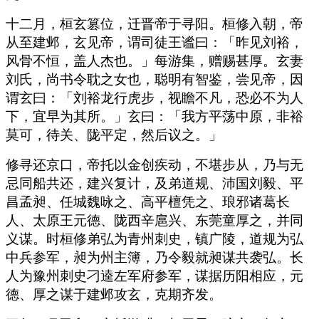
十二月，桓玄篡位，迁晋帝于寻阳。桓修入朝，帝
从至建邺，玄见帝，谓司徒王谧曰：「昨见刘裕，
风骨不恒，盖人杰也。」每游集，赠赐甚厚。玄妻
刘氏，尚书令耽之女也，聪明有智鉴，尝见帝，因
谓玄曰：「刘裕龙行虎步，视瞻不凡，恐必不为人
下，宜早为其所。」玄曰：「我方平荡中原，非裕
莫可，待关、陇平定，然后议之。」
修寻还京口，帝托以金创疾动，不堪步从，乃与无
忌同船共还，建兴复计，及弟道规、沛国刘毅、平
昌孟昶、任城魏咏之、高平檀凭之、琅邪诸葛长
人、太原王元德、陇西辛扈兴、东莞童厚之，并同
义谋。时桓修弟弘为青州刺史，镇广陵，道规为弘
中兵参军，昶为州主簿，乃令毅就昶谋共袭弘。长
人为豫州刺史刁逵左军府参军，谋据历阳相应，元
德、厚之谋于建邺攻玄，克期齐发。