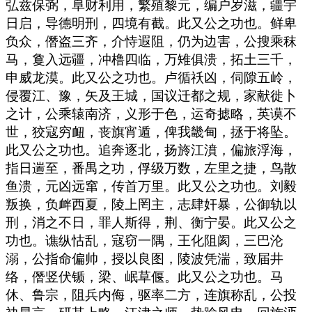
弘兹保弼，阜财利用，繁殖黎元，编户岁滋，疆宇
日启，导德明刑，四境有截。此又公之功也。鲜卑
负众，僭盗三齐，介恃遐阻，仍为边害，公搜乘秣
马，敻入远疆，冲橹四临，万雉俱溃，拓土三千，
申威龙漠。此又公之功也。卢循祅凶，伺隙五岭，
侵覆江、豫，矢及王城，国议迁都之规，家献徙卜
之计，公乘辕南济，义形于色，运奇摅略，英谟不
世，狡寇穷衄，丧旗宵遁，俾我畿甸，拯于将坠。
此又公之功也。追奔逐北，扬旍江濆，偏旅浮海，
指日遄至，番禺之功，俘级万数，左里之捷，鸟散
鱼溃，元凶远窜，传首万里。此又公之功也。刘毅
叛换，负衅西夏，陵上罔主，志肆奸暴，公御轨以
刑，消之不日，罪人斯得，荆、衡宁晏。此又公之
功也。谯纵怙乱，寇窃一隅，王化阻阂，三巴沦
溺，公指命偏帅，授以良图，陵波凭湍，致届井
络，僭竖伏锧，梁、岷草偃。此又公之功也。马
休、鲁宗，阻兵内侮，驱率二方，连旗称乱，公投