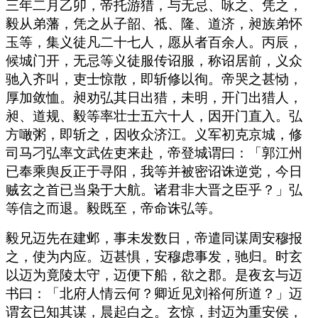
三年二月乙卯，帝托游猎，与无忌、咏之、凭之，
毅从弟藩，凭之从子韶、祗、隆、道济，昶族弟怀
玉等，集义徒凡二十七人，愿从者百余人。丙辰，
候城门开，无忌等义徒服传诏服，称诏居前，义众
驰入齐叫，吏士惊散，即斩修以徇。帝哭之甚恸，
厚加敛恤。昶劝弘其日出猎，未明，开门出猎人，
昶、道规、毅等率壮士五六十人，因开门直入。弘
方噉粥，即斩之，因收众济江。义军初克京城，修
司马刁弘率文武佐吏来赴，帝登城谓曰：「郭江州
已奉乘舆反正于寻阳，我等并被密诏诛逆党，今日
贼玄之首已当枭于大航。诸君非大晋之臣乎？」弘
等信之而退。毅既至，帝命诛弘等。
毅兄迈先在建邺，事未发数日，帝遣同谋周安穆报
之，使为内应。迈甚惧，安穆虑事发，驰归。时玄
以迈为竟陵太守，迈便下船，欲之郡。是夜玄与迈
书曰：「北府人情云何？卿近见刘裕何所道？」迈
谓玄已知其谋，晨起白之。玄惊，封迈为重安侯，