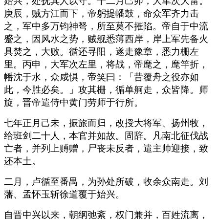
始兴，处抚其人以守。十二月己卯，大军次大雷。
庚辰，贼方江而下，帝躬提幡鼓，命众军齐力击
之，军中多万钧神弩，所至莫不摧陷。帝自于中流
蹙之，因风水之势，贼舰悉薄西岸，岸上军先备火
具焚之，大败。循还寻阳，遂走豫章，悉力栅左
里。丙申，大军次左里，将战，帝麾之，麾竿折，
幡沈于水，众咸惧，帝笑曰：「昔覆舟之役亦如
此，今胜必矣。」攻其栅，循单舸走，众皆降。师
旋，晋帝遣侍中黄门劳师于行所。
七年正月己未，振旅而归，改授大将军、扬州牧，
给班剑二十人，本官并如故。固辞。凡南北征伐战
亡者，并列上赙赠，尸丧未反者，遣主帅迎接，致
还本土。
二月，卢循至番禺，为孙处所破，收余众南走。刘
藩、孟怀玉斩徐道覆于始兴。
自晋中兴以来，朝纲弛紊，权门兼并，百姓流离，