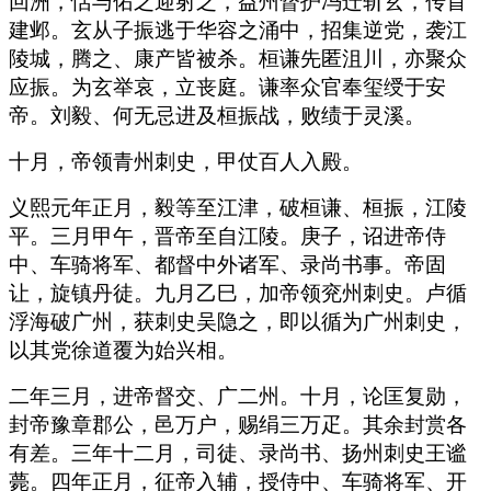
回洲，恬与佑之迎射之，益州督护冯迁斩玄，传首
建邺。玄从子振逃于华容之涌中，招集逆党，袭江
陵城，腾之、康产皆被杀。桓谦先匿沮川，亦聚众
应振。为玄举哀，立丧庭。谦率众官奉玺绶于安
帝。刘毅、何无忌进及桓振战，败绩于灵溪。
十月，帝领青州刺史，甲仗百人入殿。
义熙元年正月，毅等至江津，破桓谦、桓振，江陵
平。三月甲午，晋帝至自江陵。庚子，诏进帝侍
中、车骑将军、都督中外诸军、录尚书事。帝固
让，旋镇丹徒。九月乙巳，加帝领兖州刺史。卢循
浮海破广州，获刺史吴隐之，即以循为广州刺史，
以其党徐道覆为始兴相。
二年三月，进帝督交、广二州。十月，论匡复勋，
封帝豫章郡公，邑万户，赐绢三万疋。其余封赏各
有差。三年十二月，司徒、录尚书、扬州刺史王谧
薨。四年正月，征帝入辅，授侍中、车骑将军、开