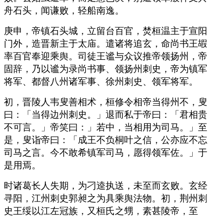
舟石头，闻谦败，轻船南逸。
庚申，帝镇石头城，立留台百官，焚桓温主于宣阳
门外，造晋新主于太庙。遣诸将追玄，命尚书王嘏
率百官奉迎乘舆。司徒王谧与众议推帝领扬州，帝
固辞，乃以谧为录尚书事、领扬州刺史，帝为镇军
将军、都督八州诸军事、徐州刺史、领军将军。
初，晋陵人韦叟善相术，桓修令相帝当得州不，叟
曰：「当得边州刺史。」退而私于帝曰：「君相贵
不可言。」帝笑曰：」若中，当相用为司马。」至
是，叟诣帝曰：「成王不负桐叶之信，公亦应不忘
司马之言。今不敢希镇军司马，愿得领军佐。」于
是用焉。
时诸葛长人失期，为刁逵执送，未至而玄败。玄经
寻阳，江州刺史郭昶之为具乘舆法物。初，荆州刺
史王绥以江左冠族，又桓氏之甥，素甚陵帝，至