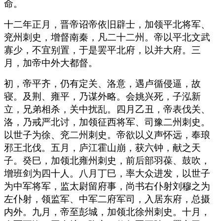
命。
十二年正月，晋帝诏帝依旧辟士，加领平北将军、
兖州刺史，增督南秦，凡二十二州。帝以平北文武
寡少，不宜别置，于是罢平北府，以并大府。三
月，加帝中外大都督。
初，帝平齐，仍有定关、洛意，遇卢循侵逼，故
寝。及荆、雍平，乃谋外略。会姚兴死，子泓新
立，兄弟相杀，关中扰乱。四月乙丑，帝表伐关、
洛，乃戒严北讨，加领征西将军、司豫二州刺史。
以世子为徐、兖二州刺史。帝欲以义声怀远，奉琅
邪王北伐。五月，庐江霍山崩，获六钟，献之天
子。癸巳，加领北雍州刺史，前后部羽葆、鼓吹，
增班剑为四十人。八月丁巳，率大众进发，以世子
为中军将军，监太尉留府事，尚书右仆射刘穆之为
左仆射，领监军、中军二府军司，入居东府，总摄
内外。九月，帝至彭城，加领北徐州刺史。十月，