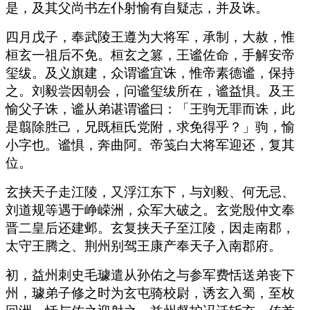
是，及其父尚书左仆射愉有自疑志，并及诛。
四月戊子，奉武陵王遵为大将军，承制，大赦，惟
桓玄一祖后不免。桓玄之篡，王谧佐命，手解安帝
玺绂。及义旗建，众谓谧宜诛，惟帝素德谧，保持
之。刘毅尝因朝会，问谧玺绂所在，谧益惧。及王
愉父子诛，谧从弟谌谓谧曰：「王驹无罪而诛，此
是翦除胜己，兄既桓氏党附，求免得乎？」驹，愉
小字也。谧惧，奔曲阿。帝笺白大将军迎还，复其
位。
玄挟天子走江陵，又浮江东下，与刘毅、何无忌、
刘道规等遇于峥嵘洲，众军大破之。玄党殷仲文奉
晋二皇后还建邺。玄复挟天子至江陵，因走南郡，
太守王腾之、荆州别驾王康产奉天子入南郡府。
初，益州刺史毛璩遣从孙佑之与参军费恬送弟丧下
州，璩弟子修之时为玄屯骑校尉，诱玄入蜀，至枚