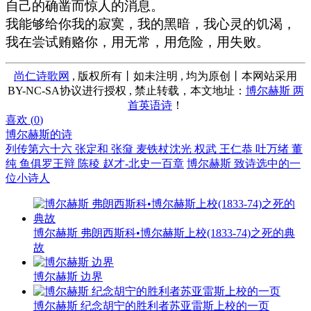
自己的确凿而惊人的消息。
我能够给你我的寂寞，我的黑暗，我心灵的饥渴，
我在尝试贿赂你，用无常，用危险，用失败。
尚仁诗歌网
, 版权所有丨如未注明 , 均为原创丨本网站采用
BY-NC-SA协议进行授权 , 禁止转载，本文地址：
博尔赫斯 两
首英语诗
！
喜欢 (
0
)
博尔赫斯的诗
列传第六十六 张定和 张奫 麦铁杖沈光 权武 王仁恭 吐万绪 董
纯 鱼俱罗王辩 陈稜 赵才-北史一百章
博尔赫斯 致诗选中的一
位小诗人
博尔赫斯 弗朗西斯科•博尔赫斯上校(1833-74)之死的典
故
博尔赫斯 边界
博尔赫斯 纪念胡宁的胜利者苏亚雷斯上校的一页