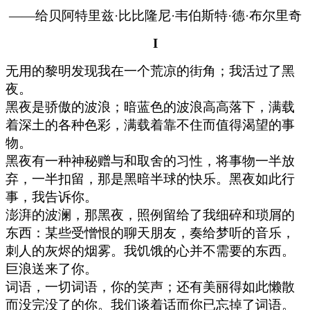
——给贝阿特里兹·比比隆尼·韦伯斯特·德·布尔里奇
I
无用的黎明发现我在一个荒凉的街角；我活过了黑
夜。
黑夜是骄傲的波浪；暗蓝色的波浪高高落下，满载
着深土的各种色彩，满载着靠不住而值得渴望的事
物。
黑夜有一种神秘赠与和取舍的习性，将事物一半放
弃，一半扣留，那是黑暗半球的快乐。黑夜如此行
事，我告诉你。
澎湃的波澜，那黑夜，照例留给了我细碎和琐屑的
东西：某些受憎恨的聊天朋友，奏给梦听的音乐，
刺人的灰烬的烟雾。我饥饿的心并不需要的东西。
巨浪送来了你。
词语，一切词语，你的笑声；还有美丽得如此懒散
而没完没了的你。我们谈着话而你已忘掉了词语。