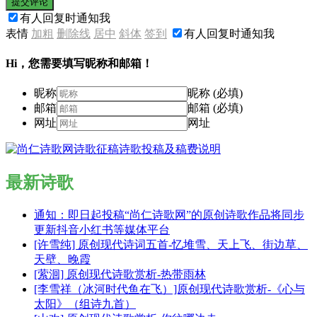
提交评论
有人回复时通知我
表情
加粗
删除线
居中
斜体
签到
有人回复时通知我
Hi，您需要填写昵称和邮箱！
昵称
昵称 (必填)
邮箱
邮箱 (必填)
网址
网址
最新诗歌
通知：即日起投稿“尚仁诗歌网”的原创诗歌作品将同步
更新抖音小红书等媒体平台
[许雪纯] 原创现代诗词五首-忆堆雪、天上飞、街边草、
天壁、晚霞
[萦洄] 原创现代诗歌赏析-热带雨林
[李雪祥（冰河时代鱼在飞）]原创现代诗歌赏析-《心与
太阳》（组诗九首）