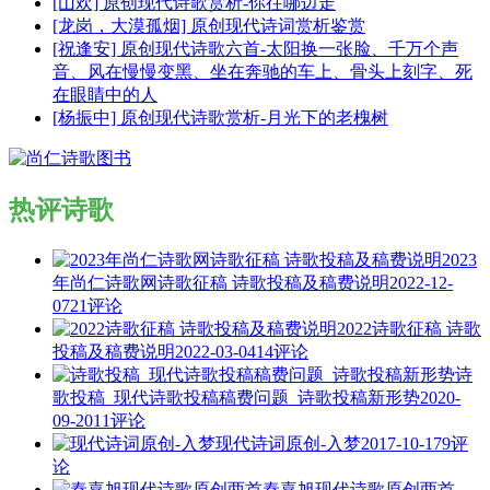
[山欢] 原创现代诗歌赏析-你往哪边走
[龙岗，大漠孤烟] 原创现代诗词赏析鉴赏
[祝逢安] 原创现代诗歌六首-太阳换一张脸、千万个声
音、风在慢慢变黑、坐在奔驰的车上、骨头上刻字、死
在眼睛中的人
[杨振中] 原创现代诗歌赏析-月光下的老槐树
热评诗歌
2023
年尚仁诗歌网诗歌征稿 诗歌投稿及稿费说明
2022-12-
07
21评论
2022诗歌征稿 诗歌
投稿及稿费说明
2022-03-04
14评论
诗
歌投稿_现代诗歌投稿稿费问题_诗歌投稿新形势
2020-
09-20
11评论
现代诗词原创-入梦
2017-10-17
9评
论
秦嘉旭现代诗歌原创两首