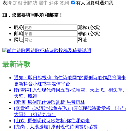
表情
加粗
删除线
居中
斜体
签到
有人回复时通知我
Hi，您需要填写昵称和邮箱！
昵称
昵称 (必填)
邮箱
邮箱 (必填)
网址
网址
最新诗歌
通知：即日起投稿“尚仁诗歌网”的原创诗歌作品将同步
更新抖音小红书等媒体平台
[许雪纯] 原创现代诗词五首-忆堆雪、天上飞、街边草、
天壁、晚霞
[萦洄] 原创现代诗歌赏析-热带雨林
[李雪祥（冰河时代鱼在飞）]原创现代诗歌赏析-《心与
太阳》（组诗九首）
[山欢] 原创现代诗歌赏析-你往哪边走
[龙岗，大漠孤烟] 原创现代诗词赏析鉴赏