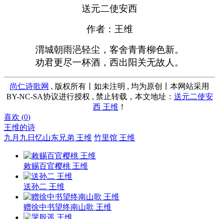
送元二使安西
作者：王维
渭城朝雨浥轻尘，客舍青青柳色新。
劝君更尽一杯酒，西出阳关无故人。
尚仁诗歌网
, 版权所有丨如未注明 , 均为原创丨本网站采用
BY-NC-SA协议进行授权 , 禁止转载，本文地址：
送元二使安
西 王维
！
喜欢 (
0
)
王维的诗
九月九日忆山东兄弟 王维
竹里馆 王维
敕赐百官樱桃 王维
送孙二 王维
赠徐中书望终南山歌 王维