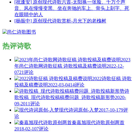
[祝逢安] 原创现代诗歌六首-太阳换一张脸、千万个声
音、风在慢慢变黑、坐在奔驰的车上、骨头上刻字、死
在眼睛中的人
[杨振中] 原创现代诗歌赏析-月光下的老槐树
热评诗歌
2023
年尚仁诗歌网诗歌征稿 诗歌投稿及稿费说明
2022-12-
07
21评论
2022诗歌征稿 诗歌
投稿及稿费说明
2022-03-04
14评论
诗
歌投稿_现代诗歌投稿稿费问题_诗歌投稿新形势
2020-
09-20
11评论
现代诗词原创-入梦
2017-10-17
9评
论
秦嘉旭现代诗歌原创两首
2018-02-10
7评论