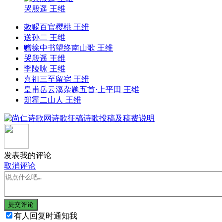
哭殷遥 王维
敕赐百官樱桃 王维
送孙二 王维
赠徐中书望终南山歌 王维
哭殷遥 王维
李陵咏 王维
喜祖三至留宿 王维
皇甫岳云溪杂题五首·上平田 王维
郑霍二山人 王维
发表我的评论
取消评论
提交评论
有人回复时通知我