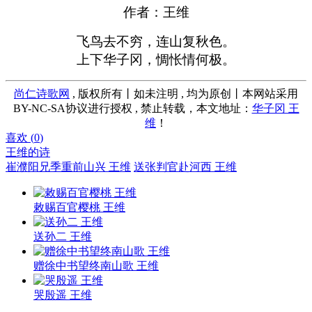
作者：王维
飞鸟去不穷，连山复秋色。
上下华子冈，惆怅情何极。
尚仁诗歌网
, 版权所有丨如未注明 , 均为原创丨本网站采用
BY-NC-SA协议进行授权 , 禁止转载，本文地址：
华子冈 王
维
！
喜欢 (
0
)
王维的诗
崔濮阳兄季重前山兴 王维
送张判官赴河西 王维
敕赐百官樱桃 王维
送孙二 王维
赠徐中书望终南山歌 王维
哭殷遥 王维