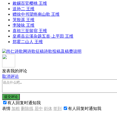
敕赐百官樱桃 王维
送孙二 王维
赠徐中书望终南山歌 王维
哭殷遥 王维
李陵咏 王维
喜祖三至留宿 王维
皇甫岳云溪杂题五首·上平田 王维
郑霍二山人 王维
发表我的评论
取消评论
提交评论
有人回复时通知我
表情
加粗
删除线
居中
斜体
签到
有人回复时通知我