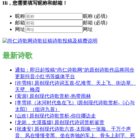
Hi，您需要填写昵称和邮箱！
昵称
昵称 (必填)
邮箱
邮箱 (必填)
网址
网址
最新诗歌
通知：即日起投稿“尚仁诗歌网”的原创诗歌作品将同步
更新抖音小红书等媒体平台
[许雪纯] 原创现代诗词五首-忆堆雪、天上飞、街边草、
天壁、晚霞
[萦洄] 原创现代诗歌赏析-热带雨林
[李雪祥（冰河时代鱼在飞）]原创现代诗歌赏析-《心与
太阳》（组诗九首）
[山欢] 原创现代诗歌赏析-你往哪边走
[龙岗，大漠孤烟] 原创现代诗词赏析鉴赏
[祝逢安] 原创现代诗歌六首-太阳换一张脸、千万个声
音、风在慢慢变黑、坐在奔驰的车上、骨头上刻字、死