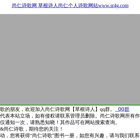
尚仁诗歌网
草根诗人尚仁个人诗歌网站www.sr4g.com
QQ群
歌的朋友，欢迎加入尚仁诗歌网【草根诗人】qq群。
代表本站立场，如有侵权请联系管理员删除。尚仁诗歌网所有作
仅通知一次，请熟悉知晓！其作品可在网站搜索查询。
&尚仁诗歌，期待您的关注！
动，您将获得“尚仁诗歌”图书一册，如您有兴趣，请与我们联