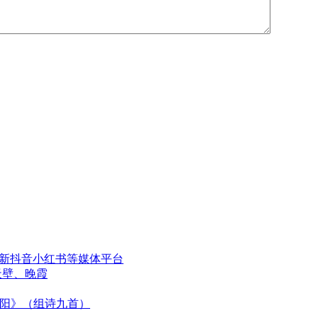
更新抖音小红书等媒体平台
天壁、晚霞
太阳》（组诗九首）