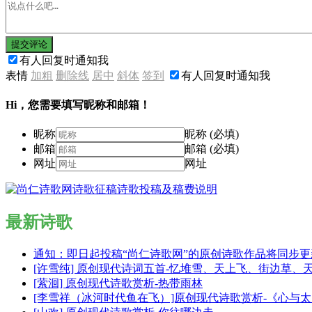
提交评论
有人回复时通知我
表情
加粗
删除线
居中
斜体
签到
有人回复时通知我
Hi，您需要填写昵称和邮箱！
昵称
昵称 (必填)
邮箱
邮箱 (必填)
网址
网址
最新诗歌
通知：即日起投稿“尚仁诗歌网”的原创诗歌作品将同步
[许雪纯] 原创现代诗词五首-忆堆雪、天上飞、街边草、
[萦洄] 原创现代诗歌赏析-热带雨林
[李雪祥（冰河时代鱼在飞）]原创现代诗歌赏析-《心与