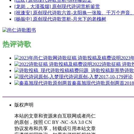
[山欢] 原创现代诗歌赏析-你往哪边走
[龙岗，大漠孤烟] 原创现代诗词赏析鉴赏
[祝逢安] 原创现代诗歌六首-太阳换一张脸、千万个声
[杨振中] 原创现代诗歌赏析-月光下的老槐树
热评诗歌
202
2022诗歌征稿 诗
诗歌
现代诗词原创-入梦
2017-10-17
9评论
秦嘉旭现代诗歌原创两首
2018
版权声明
本站的文章和资源来自互联网或者尚仁
的原创，按照 CC BY -NC -SA 3.0 CN
协议发布和共享，转载或引用本站文章