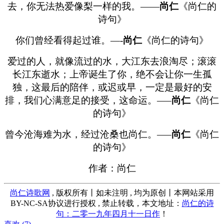
去，你无法热爱像梨一样的我。——
尚仁
《尚仁的
诗句》
你们曾经看得起过谁。—-
尚仁
《尚仁的诗句》
爱过的人，就像流过的水，大江东去浪淘尽；滚滚
长江东逝水；上帝诞生了你，绝不会让你一生孤
独，这最后的陪伴，或迟或早，一定是最好的安
排，我们心满意足的接受，这命运。—–
尚仁
《尚仁
的诗句》
曾今沧海难为水，经过沧桑也尚仁。—–
尚仁
《尚仁
的诗句》
作者：尚仁
尚仁诗歌网
, 版权所有丨如未注明 , 均为原创丨本网站采用
BY-NC-SA协议进行授权 , 禁止转载，本文地址：
尚仁的诗
句：二零一九年四月十一日作
！