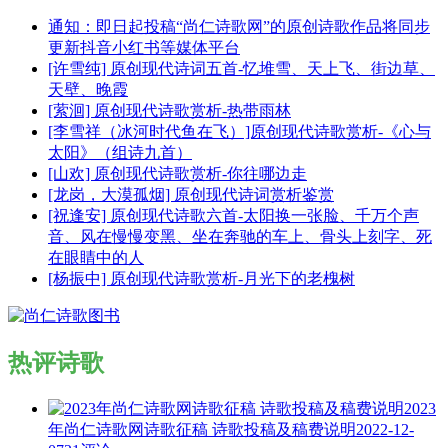
通知：即日起投稿“尚仁诗歌网”的原创诗歌作品将同步
更新抖音小红书等媒体平台
[许雪纯] 原创现代诗词五首-忆堆雪、天上飞、街边草、
天壁、晚霞
[萦洄] 原创现代诗歌赏析-热带雨林
[李雪祥（冰河时代鱼在飞）]原创现代诗歌赏析-《心与
太阳》（组诗九首）
[山欢] 原创现代诗歌赏析-你往哪边走
[龙岗，大漠孤烟] 原创现代诗词赏析鉴赏
[祝逢安] 原创现代诗歌六首-太阳换一张脸、千万个声
音、风在慢慢变黑、坐在奔驰的车上、骨头上刻字、死
在眼睛中的人
[杨振中] 原创现代诗歌赏析-月光下的老槐树
热评诗歌
2023
年尚仁诗歌网诗歌征稿 诗歌投稿及稿费说明
2022-12-