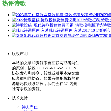
热评诗歌
202
2022诗歌征稿 诗
诗歌
现代诗词原创-入梦
2017-10-17
9评论
秦嘉旭现代诗歌原创两首
2018
版权声明
本站的文章和资源来自互联网或者尚仁
的原创，按照 CC BY -NC -SA 3.0 CN
协议发布和共享，转载或引用本站文章
应遵循相同协议。如果有侵犯版权的资
源请尽快联系站长，我们会在24h内删
除有争议的资源。
技术支持
诗人尚仁