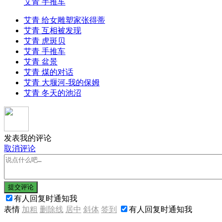
艾青 手推车
艾青 给女雕塑家张得蒂
艾青 互相被发现
艾青 虎斑贝
艾青 手推车
艾青 盆景
艾青 煤的对话
艾青 大堰河-我的保姆
艾青 冬天的池沼
发表我的评论
取消评论
提交评论
有人回复时通知我
表情
加粗
删除线
居中
斜体
签到
有人回复时通知我