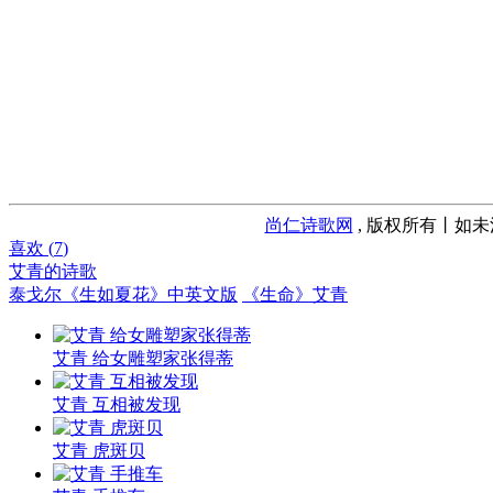
尚仁诗歌网
, 版权所有丨如未
喜欢 (
7
)
艾青的诗歌
泰戈尔《生如夏花》中英文版
《生命》艾青
艾青 给女雕塑家张得蒂
艾青 互相被发现
艾青 虎斑贝