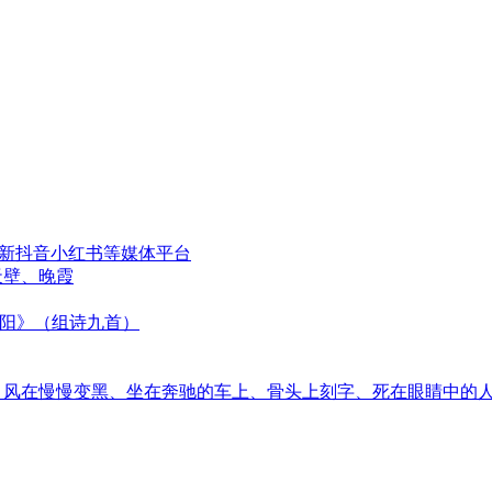
更新抖音小红书等媒体平台
天壁、晚霞
太阳》（组诗九首）
音、风在慢慢变黑、坐在奔驰的车上、骨头上刻字、死在眼睛中的