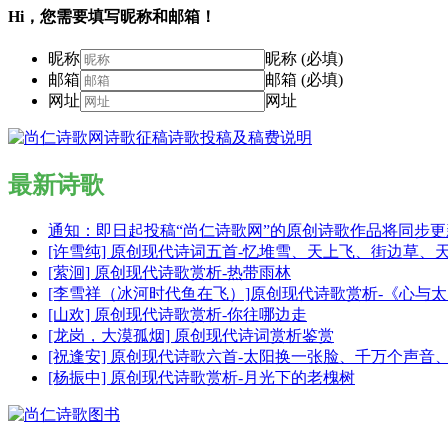
Hi，您需要填写昵称和邮箱！
昵称
昵称 (必填)
邮箱
邮箱 (必填)
网址
网址
最新诗歌
通知：即日起投稿“尚仁诗歌网”的原创诗歌作品将同步
[许雪纯] 原创现代诗词五首-忆堆雪、天上飞、街边草、
[萦洄] 原创现代诗歌赏析-热带雨林
[李雪祥（冰河时代鱼在飞）]原创现代诗歌赏析-《心与
[山欢] 原创现代诗歌赏析-你往哪边走
[龙岗，大漠孤烟] 原创现代诗词赏析鉴赏
[祝逢安] 原创现代诗歌六首-太阳换一张脸、千万个声
[杨振中] 原创现代诗歌赏析-月光下的老槐树