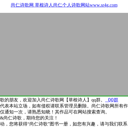
尚仁诗歌网
草根诗人尚仁个人诗歌网站www.sr4g.com
QQ群
歌的朋友，欢迎加入尚仁诗歌网【草根诗人】qq群。
代表本站立场，如有侵权请联系管理员删除。尚仁诗歌网所有作
仅通知一次，请熟悉知晓！其作品可在网站搜索查询。
&尚仁诗歌，期待您的关注！
动，您将获得“尚仁诗歌”图书一册，如您有兴趣，请与我们联