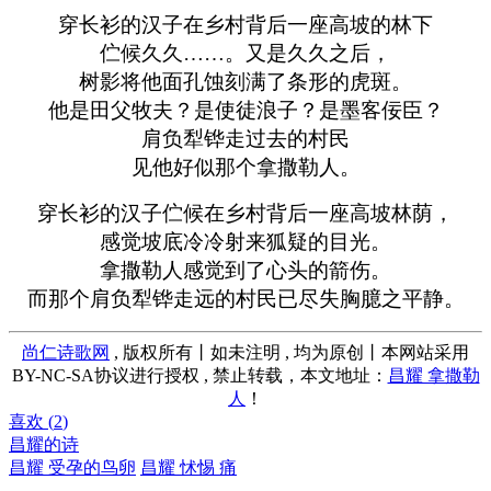
穿长衫的汉子在乡村背后一座高坡的林下
伫候久久……。又是久久之后，
树影将他面孔蚀刻满了条形的虎斑。
他是田父牧夫？是使徒浪子？是墨客佞臣？
肩负犁铧走过去的村民
见他好似那个拿撒勒人。
穿长衫的汉子伫候在乡村背后一座高坡林荫，
感觉坡底冷冷射来狐疑的目光。
拿撒勒人感觉到了心头的箭伤。
而那个肩负犁铧走远的村民已尽失胸臆之平静。
尚仁诗歌网
, 版权所有丨如未注明 , 均为原创丨本网站采用
BY-NC-SA协议进行授权 , 禁止转载，本文地址：
昌耀 拿撒勒
人
！
喜欢 (
2
)
昌耀的诗
昌耀 受孕的鸟卵
昌耀 怵惕 痛