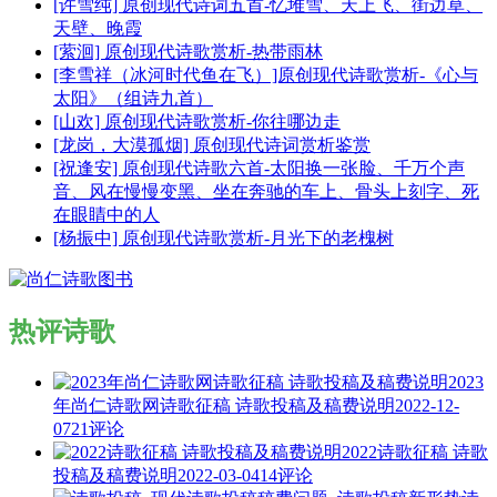
[许雪纯] 原创现代诗词五首-忆堆雪、天上飞、街边草、
天壁、晚霞
[萦洄] 原创现代诗歌赏析-热带雨林
[李雪祥（冰河时代鱼在飞）]原创现代诗歌赏析-《心与
太阳》（组诗九首）
[山欢] 原创现代诗歌赏析-你往哪边走
[龙岗，大漠孤烟] 原创现代诗词赏析鉴赏
[祝逢安] 原创现代诗歌六首-太阳换一张脸、千万个声
音、风在慢慢变黑、坐在奔驰的车上、骨头上刻字、死
在眼睛中的人
[杨振中] 原创现代诗歌赏析-月光下的老槐树
热评诗歌
2023
年尚仁诗歌网诗歌征稿 诗歌投稿及稿费说明
2022-12-
07
21评论
2022诗歌征稿 诗歌
投稿及稿费说明
2022-03-04
14评论