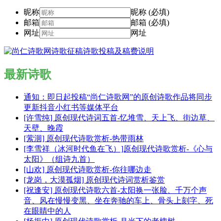
昵称
昵称 (必填)
邮箱
邮箱 (必填)
网址
网址
最新诗歌
通知：即日起投稿“尚仁诗歌网”的原创诗歌作品将同步
更新抖音小红书等媒体平台
[许雪纯] 原创现代诗词五首-忆堆雪、天上飞、街边草、
天壁、晚霞
[萦洄] 原创现代诗歌赏析-热带雨林
[李雪祥（冰河时代鱼在飞）]原创现代诗歌赏析-《心与
太阳》（组诗九首）
[山欢] 原创现代诗歌赏析-你往哪边走
[龙岗，大漠孤烟] 原创现代诗词赏析鉴赏
[祝逢安] 原创现代诗歌六首-太阳换一张脸、千万个声
音、风在慢慢变黑、坐在奔驰的车上、骨头上刻字、死
在眼睛中的人