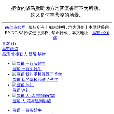
拒食的战马默听远方足音复沓而不为所动。
这又是何等悲凉的场景。
尚仁诗歌网
, 版权所有丨如未注明 , 均为原创丨本网站采用
BY-NC-SA协议进行授权 , 禁止转载，本文地址：
昌耀 怵惕
痛
！
喜欢 (
1
)
昌耀的诗
昌耀 拿撒勒人
昌耀 烘烤
昌耀 一百头雄牛
昌耀 我的掌模浸透了苔丝
昌耀 沐礼
昌耀 人·花与黑陶砂罐
昌耀 一百头雄牛