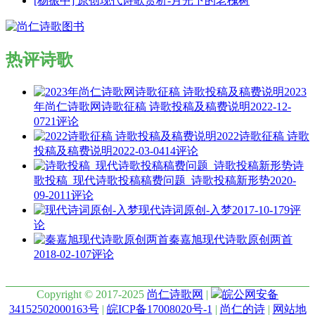
[杨振中] 原创现代诗歌赏析-月光下的老槐树
热评诗歌
2023
年尚仁诗歌网诗歌征稿 诗歌投稿及稿费说明
2022-12-
07
21评论
2022诗歌征稿 诗歌
投稿及稿费说明
2022-03-04
14评论
诗
歌投稿_现代诗歌投稿稿费问题_诗歌投稿新形势
2020-
09-20
11评论
现代诗词原创-入梦
2017-10-17
9评
论
秦嘉旭现代诗歌原创两首
2018-02-10
7评论
Copyright © 2017-2025
尚仁诗歌网
|
皖公网安备
34152502000163号
|
皖ICP备17008020号-1
|
尚仁的诗
|
网站地