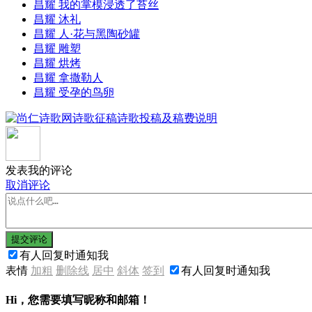
昌耀 我的掌模浸透了苔丝
昌耀 沐礼
昌耀 人·花与黑陶砂罐
昌耀 雕塑
昌耀 烘烤
昌耀 拿撒勒人
昌耀 受孕的鸟卵
发表我的评论
取消评论
提交评论
有人回复时通知我
表情
加粗
删除线
居中
斜体
签到
有人回复时通知我
Hi，您需要填写昵称和邮箱！