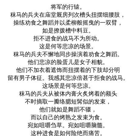
将军的行辕。
秣马的兵夫在庙堂厩房列次槽头扭摆细腰肢，
操练劝食之舞蹈并以柔柳般摇曳的一双臂，
如是撩拨槽中料豆。
拒不进食的战马不为所动。
这是何等悲凉的场景。
秣马的兵夫不懈地同步操演着劝食之舞蹈。
他们悲凉的脸蛋儿是女子相貌。
他们不加衣着遮饰而扭摆着的下肢却分明
留有男子体征。我感其悲凉倍甚于拒食的战马。
这场景是何等悲凉。
秣马的兵夫从被体内膏火炙烤着的额头
不时摘取一瓣络腮短髯似的发束，
他们就如是舞蹈不辍，
而以自己的烤熟之发束为食。
宛如咀嚼刍草。宛如咀嚼脑髓。
这种进食是如何险绝而痛苦。