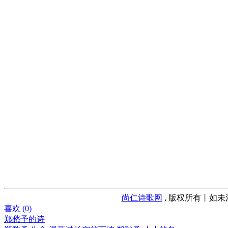
尚仁诗歌网
, 版权所有丨如未
喜欢 (
0
)
郑愁予的诗