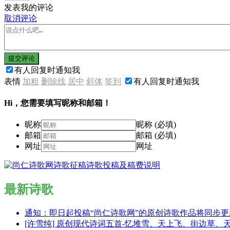
发表我的评论
取消评论
提交评论
有人回复时通知我
表情
加粗
删除线
居中
斜体
签到
有人回复时通知我
Hi，您需要填写昵称和邮箱！
昵称
昵称 (必填)
邮箱
邮箱 (必填)
网址
网址
最新诗歌
通知：即日起投稿“尚仁诗歌网”的原创诗歌作品将同步
[许雪纯] 原创现代诗词五首-忆堆雪、天上飞、街边草、