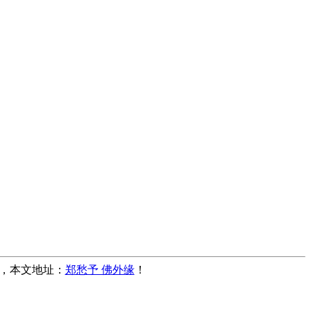
转载，本文地址：
郑愁予 佛外缘
！