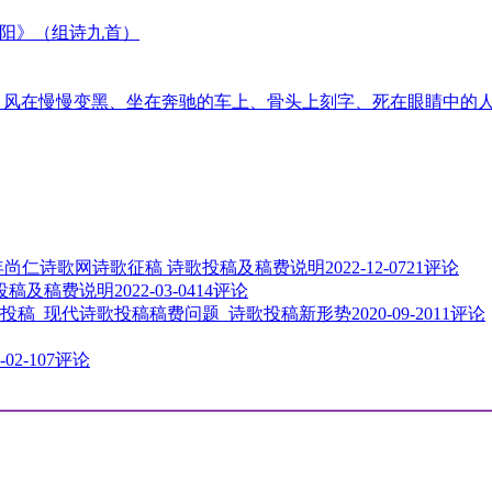
太阳》（组诗九首）
音、风在慢慢变黑、坐在奔驰的车上、骨头上刻字、死在眼睛中的
3年尚仁诗歌网诗歌征稿 诗歌投稿及稿费说明
2022-12-07
21评论
歌投稿及稿费说明
2022-03-04
14评论
投稿_现代诗歌投稿稿费问题_诗歌投稿新形势
2020-09-20
11评论
-02-10
7评论