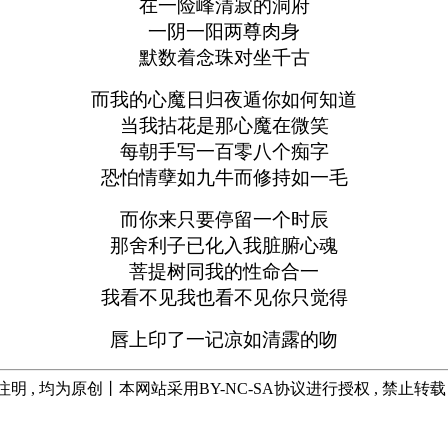
在一险峰清寂的洞府
一阴一阳两尊肉身
默数着念珠对坐千古
而我的心魔日归夜遁你如何知道
当我拈花是那心魔在微笑
每朝手写一百零八个痴字
恐怕情孽如九牛而修持如一毛
而你来只要停留一个时辰
那舍利子已化入我脏腑心魂
菩提树同我的性命合一
我看不见我也看不见你只觉得
唇上印了一记凉如清露的吻
注明 , 均为原创丨本网站采用BY-NC-SA协议进行授权 , 禁止