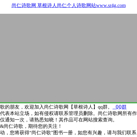
尚仁诗歌网
草根诗人尚仁个人诗歌网站www.sr4g.com
QQ群
歌的朋友，欢迎加入尚仁诗歌网【草根诗人】qq群。
代表本站立场，如有侵权请联系管理员删除。尚仁诗歌网所有作
仅通知一次，请熟悉知晓！其作品可在网站搜索查询。
&尚仁诗歌，期待您的关注！
动，您将获得“尚仁诗歌”图书一册，如您有兴趣，请与我们联