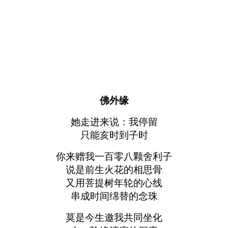
佛外缘
她走进来说：我停留
只能亥时到子时
你来赠我一百零八颗舍利子
说是前生火花的相思骨
又用菩提树年轮的心线
串成时间绵替的念珠
莫是今生邀我共同坐化