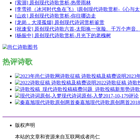
[萦洄] 原创现代诗歌赏析-热带雨林
[李雪祥（冰河时代鱼在飞）]原创现代诗歌赏析-《心与
[山欢] 原创现代诗歌赏析-你往哪边走
[龙岗，大漠孤烟] 原创现代诗词赏析鉴赏
[祝逢安] 原创现代诗歌六首-太阳换一张脸、千万个声
[杨振中] 原创现代诗歌赏析-月光下的老槐树
热评诗歌
202
2022诗歌征稿 诗
诗歌
现代诗词原创-入梦
2017-10-17
9评论
秦嘉旭现代诗歌原创两首
2018
版权声明
本站的文章和资源来自互联网或者尚仁