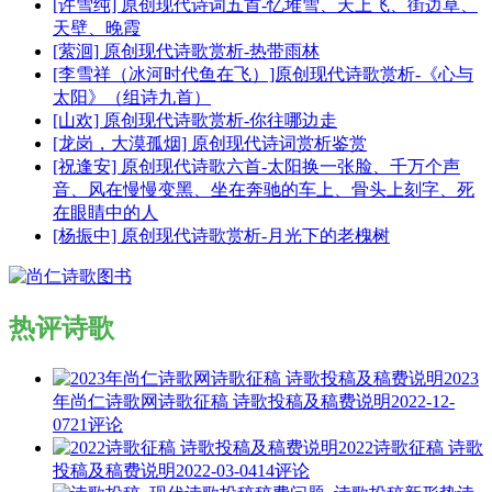
[许雪纯] 原创现代诗词五首-忆堆雪、天上飞、街边草、
天壁、晚霞
[萦洄] 原创现代诗歌赏析-热带雨林
[李雪祥（冰河时代鱼在飞）]原创现代诗歌赏析-《心与
太阳》（组诗九首）
[山欢] 原创现代诗歌赏析-你往哪边走
[龙岗，大漠孤烟] 原创现代诗词赏析鉴赏
[祝逢安] 原创现代诗歌六首-太阳换一张脸、千万个声
音、风在慢慢变黑、坐在奔驰的车上、骨头上刻字、死
在眼睛中的人
[杨振中] 原创现代诗歌赏析-月光下的老槐树
热评诗歌
2023
年尚仁诗歌网诗歌征稿 诗歌投稿及稿费说明
2022-12-
07
21评论
2022诗歌征稿 诗歌
投稿及稿费说明
2022-03-04
14评论