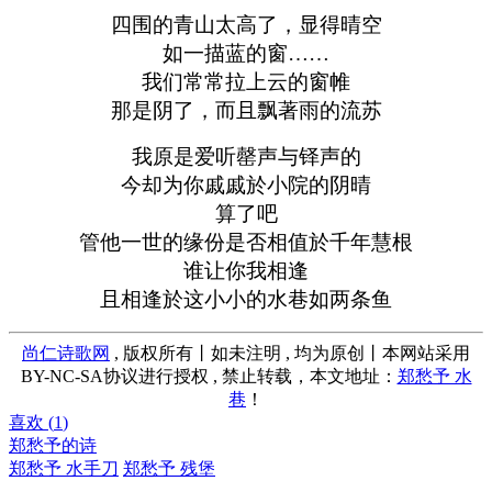
四围的青山太高了，显得晴空
如一描蓝的窗……
我们常常拉上云的窗帷
那是阴了，而且飘著雨的流苏
我原是爱听罄声与铎声的
今却为你戚戚於小院的阴晴
算了吧
管他一世的缘份是否相值於千年慧根
谁让你我相逢
且相逢於这小小的水巷如两条鱼
尚仁诗歌网
, 版权所有丨如未注明 , 均为原创丨本网站采用
BY-NC-SA协议进行授权 , 禁止转载，本文地址：
郑愁予 水
巷
！
喜欢 (
1
)
郑愁予的诗
郑愁予 水手刀
郑愁予 残堡