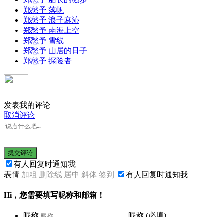
郑愁予 落帆
郑愁予 浪子麻沁
郑愁予 南海上空
郑愁予 雪线
郑愁予 山居的日子
郑愁予 探险者
发表我的评论
取消评论
提交评论
有人回复时通知我
表情
加粗
删除线
居中
斜体
签到
有人回复时通知我
Hi，您需要填写昵称和邮箱！
昵称
昵称 (必填)