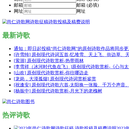
邮箱
邮箱 (必填)
网址
网址
最新诗歌
通知：即日起投稿“尚仁诗歌网”的原创诗歌作品将同步
[许雪纯] 原创现代诗词五首-忆堆雪、天上飞、街边草、
[萦洄] 原创现代诗歌赏析-热带雨林
[李雪祥（冰河时代鱼在飞）]原创现代诗歌赏析-《心与
[山欢] 原创现代诗歌赏析-你往哪边走
[龙岗，大漠孤烟] 原创现代诗词赏析鉴赏
[祝逢安] 原创现代诗歌六首-太阳换一张脸、千万个声
[杨振中] 原创现代诗歌赏析-月光下的老槐树
热评诗歌
202