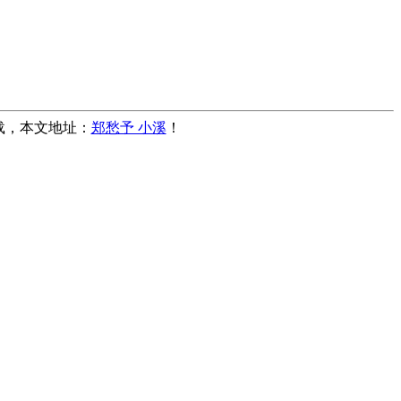
转载，本文地址：
郑愁予 小溪
！