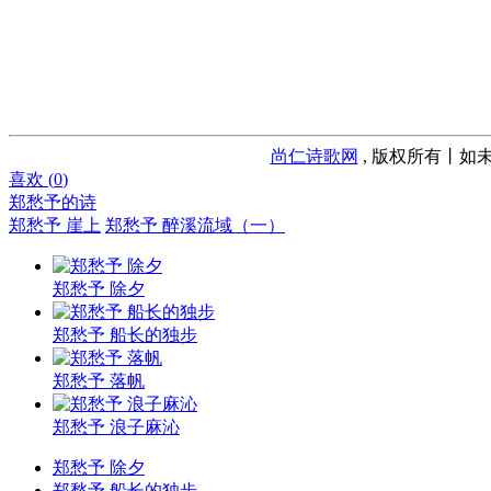
尚仁诗歌网
, 版权所有丨如未
喜欢 (
0
)
郑愁予的诗
郑愁予 崖上
郑愁予 醉溪流域（一）
郑愁予 除夕
郑愁予 船长的独步
郑愁予 落帆
郑愁予 浪子麻沁
郑愁予 除夕
郑愁予 船长的独步