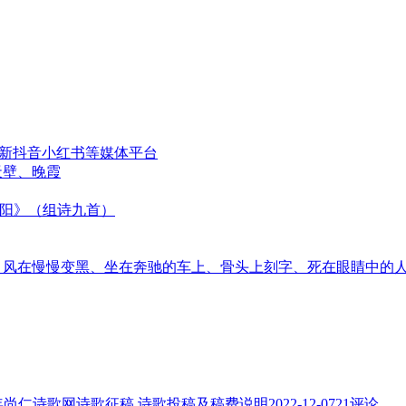
更新抖音小红书等媒体平台
天壁、晚霞
太阳》（组诗九首）
音、风在慢慢变黑、坐在奔驰的车上、骨头上刻字、死在眼睛中的
3年尚仁诗歌网诗歌征稿 诗歌投稿及稿费说明
2022-12-07
21评论