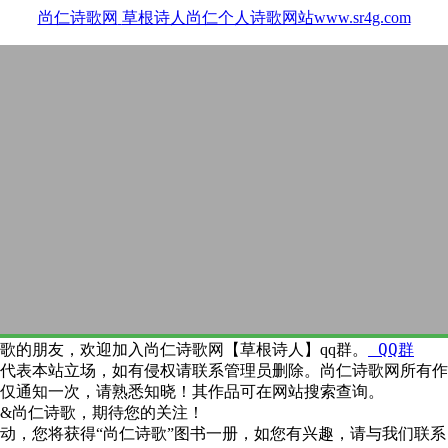
尚仁诗歌网
草根诗人尚仁个人诗歌网站www.sr4g.com
QQ群
歌的朋友，欢迎加入尚仁诗歌网【草根诗人】qq群。
代表本站立场，如有侵权请联系管理员删除。尚仁诗歌网所有作
仅通知一次，请熟悉知晓！其作品可在网站搜索查询。
&尚仁诗歌，期待您的关注！
动，您将获得“尚仁诗歌”图书一册，如您有兴趣，请与我们联