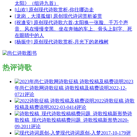
太阳》（组诗九首）
[山欢] 原创现代诗歌赏析-你往哪边走
[龙岗，大漠孤烟] 原创现代诗词赏析鉴赏
[祝逢安] 原创现代诗歌六首-太阳换一张脸、千万个声
音、风在慢慢变黑、坐在奔驰的车上、骨头上刻字、死
在眼睛中的人
[杨振中] 原创现代诗歌赏析-月光下的老槐树
热评诗歌
2023
年尚仁诗歌网诗歌征稿 诗歌投稿及稿费说明
2022-12-
07
21评论
2022诗歌征稿 诗歌
投稿及稿费说明
2022-03-04
14评论
诗
歌投稿_现代诗歌投稿稿费问题_诗歌投稿新形势
2020-
09-20
11评论
现代诗词原创-入梦
2017-10-17
9评