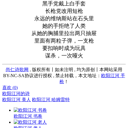
黑手党戴上白手套
长枪党改用短枪
永远的维纳斯站在石头里
她的手拒绝了人类
从她的胸脯里拉出两只抽屉
里面有两粒子弹，一支枪
要扣响时成为玩具
谋杀，一次哑火
尚仁诗歌网
, 版权所有丨如未注明 , 均为原创丨本网站采用
BY-NC-SA协议进行授权 , 禁止转载，本文地址：
欧阳江河 手
枪
！
喜欢 (
0
)
欧阳江河的诗
欧阳江河 美人
欧阳江河 哈姆雷特
欧阳江河 书卷