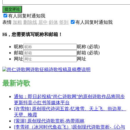
提交评论
有人回复时通知我
表情
加粗
删除线
居中
斜体
签到
有人回复时通知我
Hi，您需要填写昵称和邮箱！
昵称
昵称 (必填)
邮箱
邮箱 (必填)
网址
网址
最新诗歌
通知：即日起投稿“尚仁诗歌网”的原创诗歌作品将同步
更新抖音小红书等媒体平台
[许雪纯] 原创现代诗词五首-忆堆雪、天上飞、街边草、
天壁、晚霞
[萦洄] 原创现代诗歌赏析-热带雨林
[李雪祥（冰河时代鱼在飞）]原创现代诗歌赏析-《心与