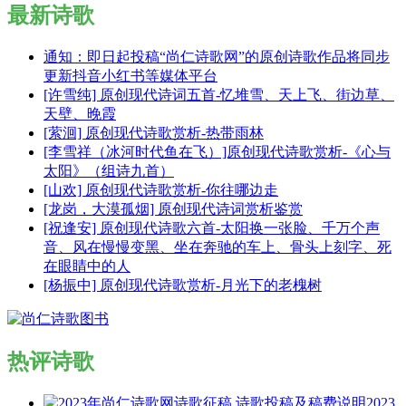
最新诗歌
通知：即日起投稿“尚仁诗歌网”的原创诗歌作品将同步
更新抖音小红书等媒体平台
[许雪纯] 原创现代诗词五首-忆堆雪、天上飞、街边草、
天壁、晚霞
[萦洄] 原创现代诗歌赏析-热带雨林
[李雪祥（冰河时代鱼在飞）]原创现代诗歌赏析-《心与
太阳》（组诗九首）
[山欢] 原创现代诗歌赏析-你往哪边走
[龙岗，大漠孤烟] 原创现代诗词赏析鉴赏
[祝逢安] 原创现代诗歌六首-太阳换一张脸、千万个声
音、风在慢慢变黑、坐在奔驰的车上、骨头上刻字、死
在眼睛中的人
[杨振中] 原创现代诗歌赏析-月光下的老槐树
热评诗歌
2023