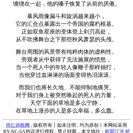
缠绕在一起，他的嗓子恢复了从前的厌倦。
暴风雨像漏斗和旋涡越来越小，
它的汇合点暴露出一个帝国的腐朽根基。
正如双鱼星座的变体登上剑刃高处，
从不吹拂舞台之下那些秋风萧瑟的头颅。
舞台周围的风景带有纯粹肉体的虚构性。
旁观者从中获得了无法施展的愤怒，
当一个死人中的年轻人像鞭子那样抽打，
当他穿过血淋淋的场面变得热泪滚滚。
而我们也将长久地、不能抑制地痛哭。
对于我们身上被突然唤起的死人的力量，
天空下面的草地是多么宁静，
在草地上漫步的人是多么幸福，多么蠢。
尚仁诗歌网
, 版权所有丨如未注明 , 均为原创丨本网站采用
BY-NC-SA协议进行授权 , 禁止转载，本文地址：
欧阳江河 哈