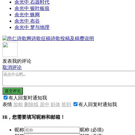
余光中 石器时代
余光中 银叶板痕
余光中 蛛网
余光中 布谷
余光中 梦与地理
发表我的评论
取消评论
提交评论
有人回复时通知我
表情
加粗
删除线
居中
斜体
签到
有人回复时通知我
Hi，您需要填写昵称和邮箱！
昵称
昵称 (必填)