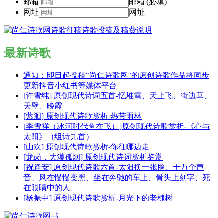
邮箱
邮箱 (必填)
网址
网址
最新诗歌
通知：即日起投稿“尚仁诗歌网”的原创诗歌作品将同步
更新抖音小红书等媒体平台
[许雪纯] 原创现代诗词五首-忆堆雪、天上飞、街边草、
天壁、晚霞
[萦洄] 原创现代诗歌赏析-热带雨林
[李雪祥（冰河时代鱼在飞）]原创现代诗歌赏析-《心与
太阳》（组诗九首）
[山欢] 原创现代诗歌赏析-你往哪边走
[龙岗，大漠孤烟] 原创现代诗词赏析鉴赏
[祝逢安] 原创现代诗歌六首-太阳换一张脸、千万个声
音、风在慢慢变黑、坐在奔驰的车上、骨头上刻字、死
在眼睛中的人
[杨振中] 原创现代诗歌赏析-月光下的老槐树