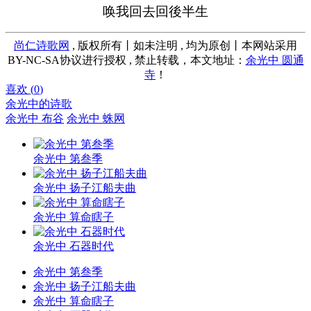
唤我回去回後半生
尚仁诗歌网
, 版权所有丨如未注明 , 均为原创丨本网站采用
BY-NC-SA协议进行授权 , 禁止转载，本文地址：
余光中 圆通
寺
！
喜欢 (
0
)
余光中的诗歌
余光中 布谷
余光中 蛛网
余光中 第叁季
余光中 扬子江船夫曲
余光中 算命瞎子
余光中 石器时代
余光中 第叁季
余光中 扬子江船夫曲
余光中 算命瞎子