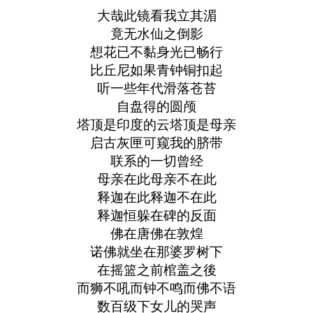
大哉此镜看我立其湄
竟无水仙之倒影
想花已不黏身光已畅行
比丘尼如果青钟铜扣起
听一些年代滑落苍苔
自盘得的圆颅
塔顶是印度的云塔顶是母亲
启古灰匣可窥我的脐带
联系的一切曾经
母亲在此母亲不在此
释迦在此释迦不在此
释迦恒躲在碑的反面
佛在唐佛在敦煌
诺佛就坐在那婆罗树下
在摇篮之前棺盖之後
而狮不吼而钟不鸣而佛不语
数百级下女儿的哭声