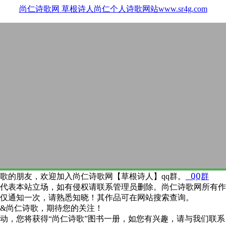
尚仁诗歌网
草根诗人尚仁个人诗歌网站www.sr4g.com
QQ群
歌的朋友，欢迎加入尚仁诗歌网【草根诗人】qq群。
代表本站立场，如有侵权请联系管理员删除。尚仁诗歌网所有作
仅通知一次，请熟悉知晓！其作品可在网站搜索查询。
&尚仁诗歌，期待您的关注！
动，您将获得“尚仁诗歌”图书一册，如您有兴趣，请与我们联