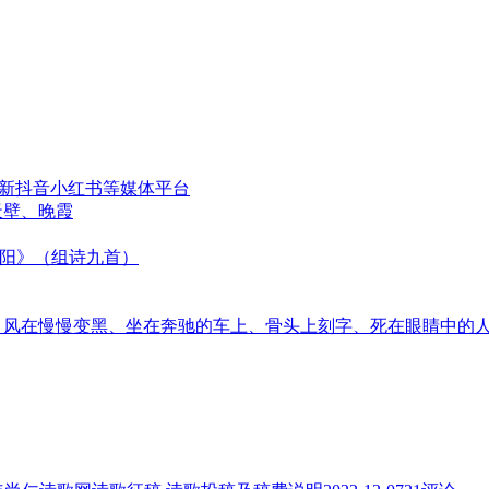
更新抖音小红书等媒体平台
天壁、晚霞
太阳》（组诗九首）
音、风在慢慢变黑、坐在奔驰的车上、骨头上刻字、死在眼睛中的