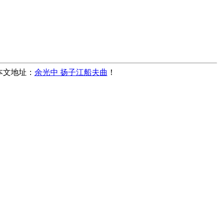
，本文地址：
余光中 扬子江船夫曲
！