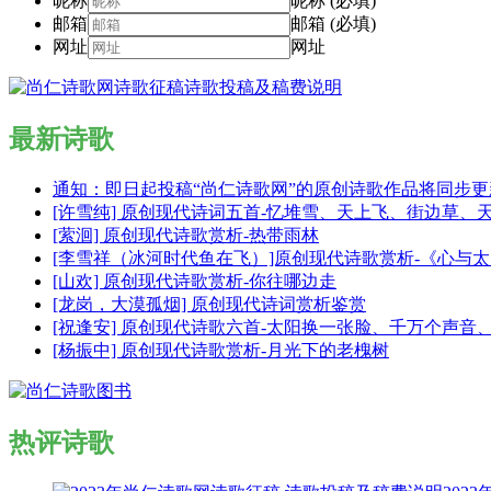
昵称
昵称 (必填)
邮箱
邮箱 (必填)
网址
网址
最新诗歌
通知：即日起投稿“尚仁诗歌网”的原创诗歌作品将同步
[许雪纯] 原创现代诗词五首-忆堆雪、天上飞、街边草、
[萦洄] 原创现代诗歌赏析-热带雨林
[李雪祥（冰河时代鱼在飞）]原创现代诗歌赏析-《心与
[山欢] 原创现代诗歌赏析-你往哪边走
[龙岗，大漠孤烟] 原创现代诗词赏析鉴赏
[祝逢安] 原创现代诗歌六首-太阳换一张脸、千万个声
[杨振中] 原创现代诗歌赏析-月光下的老槐树
热评诗歌