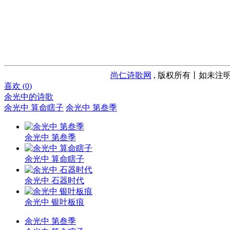
尚仁诗歌网
, 版权所有丨如未注明
喜欢 (
0
)
余光中的诗歌
余光中 算命瞎子
余光中 第叁季
余光中 第叁季
余光中 算命瞎子
余光中 石器时代
余光中 银叶板痕
余光中 第叁季