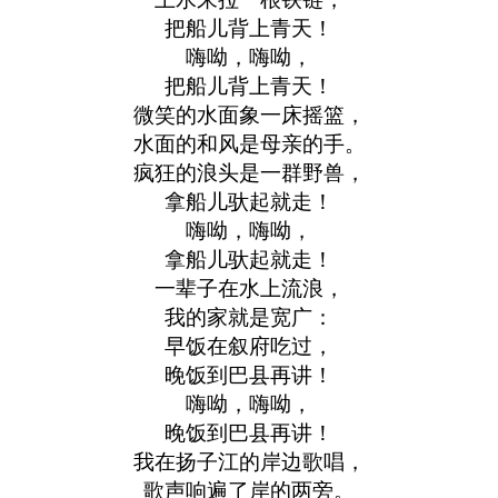
把船儿背上青天！
嗨呦，嗨呦，
把船儿背上青天！
微笑的水面象一床摇篮，
水面的和风是母亲的手。
疯狂的浪头是一群野兽，
拿船儿驮起就走！
嗨呦，嗨呦，
拿船儿驮起就走！
一辈子在水上流浪，
我的家就是宽广：
早饭在叙府吃过，
晚饭到巴县再讲！
嗨呦，嗨呦，
晚饭到巴县再讲！
我在扬子江的岸边歌唱，
歌声响遍了岸的两旁。