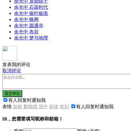
余光中 算命瞎子
余光中 石器时代
余光中 银叶板痕
余光中 蛛网
余光中 圆通寺
余光中 布谷
余光中 梦与地理
发表我的评论
取消评论
提交评论
有人回复时通知我
表情
加粗
删除线
居中
斜体
签到
有人回复时通知我
Hi，您需要填写昵称和邮箱！