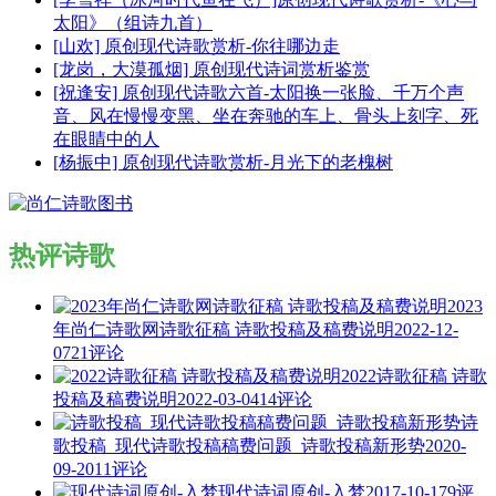
太阳》（组诗九首）
[山欢] 原创现代诗歌赏析-你往哪边走
[龙岗，大漠孤烟] 原创现代诗词赏析鉴赏
[祝逢安] 原创现代诗歌六首-太阳换一张脸、千万个声
音、风在慢慢变黑、坐在奔驰的车上、骨头上刻字、死
在眼睛中的人
[杨振中] 原创现代诗歌赏析-月光下的老槐树
热评诗歌
2023
年尚仁诗歌网诗歌征稿 诗歌投稿及稿费说明
2022-12-
07
21评论
2022诗歌征稿 诗歌
投稿及稿费说明
2022-03-04
14评论
诗
歌投稿_现代诗歌投稿稿费问题_诗歌投稿新形势
2020-
09-20
11评论
现代诗词原创-入梦
2017-10-17
9评