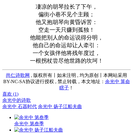
凄凉的胡琴拉长了下午，
偏街小巷不见个主顾；
他又抱胡琴向黄昏诉苦：
空走一天只赚到孤独！
他能把别人的命运说得分明，
他自己的命运却让人牵引：
一个女孩伴他将残年度过，
一根拐杖尝尽他世路的坎坷！
尚仁诗歌网
, 版权所有丨如未注明 , 均为原创丨本网站采用
BY-NC-SA协议进行授权 , 禁止转载，本文地址：
余光中 算命
瞎子
！
喜欢 (
1
)
余光中的诗歌
余光中 石器时代
余光中 扬子江船夫曲
余光中 第叁季