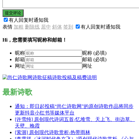
提交评论
有人回复时通知我
表情
加粗
删除线
居中
斜体
签到
有人回复时通知我
Hi，您需要填写昵称和邮箱！
昵称
昵称 (必填)
邮箱
邮箱 (必填)
网址
网址
最新诗歌
通知：即日起投稿“尚仁诗歌网”的原创诗歌作品将同步
更新抖音小红书等媒体平台
[许雪纯] 原创现代诗词五首-忆堆雪、天上飞、街边草、
天壁、晚霞
[萦洄] 原创现代诗歌赏析-热带雨林
[李雪祥（冰河时代鱼在飞）]原创现代诗歌赏析-《心与