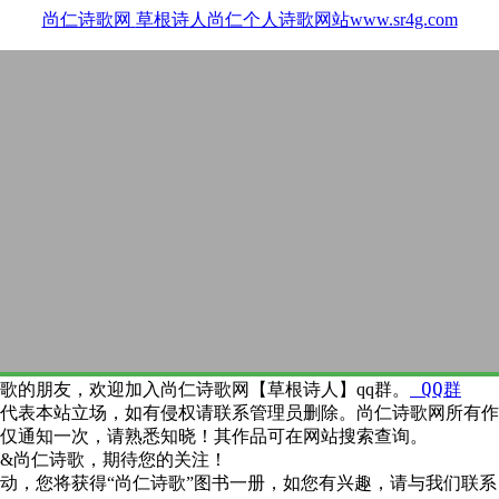
尚仁诗歌网
草根诗人尚仁个人诗歌网站www.sr4g.com
QQ群
歌的朋友，欢迎加入尚仁诗歌网【草根诗人】qq群。
代表本站立场，如有侵权请联系管理员删除。尚仁诗歌网所有作
仅通知一次，请熟悉知晓！其作品可在网站搜索查询。
&尚仁诗歌，期待您的关注！
动，您将获得“尚仁诗歌”图书一册，如您有兴趣，请与我们联