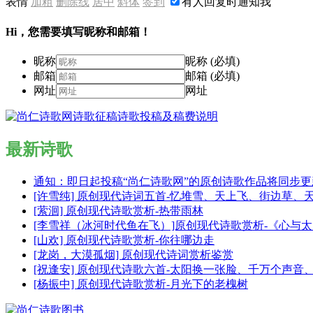
表情
加粗
删除线
居中
斜体
签到
有人回复时通知我
Hi，您需要填写昵称和邮箱！
昵称
昵称 (必填)
邮箱
邮箱 (必填)
网址
网址
最新诗歌
通知：即日起投稿“尚仁诗歌网”的原创诗歌作品将同步
[许雪纯] 原创现代诗词五首-忆堆雪、天上飞、街边草、
[萦洄] 原创现代诗歌赏析-热带雨林
[李雪祥（冰河时代鱼在飞）]原创现代诗歌赏析-《心与
[山欢] 原创现代诗歌赏析-你往哪边走
[龙岗，大漠孤烟] 原创现代诗词赏析鉴赏
[祝逢安] 原创现代诗歌六首-太阳换一张脸、千万个声
[杨振中] 原创现代诗歌赏析-月光下的老槐树