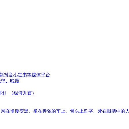
更新抖音小红书等媒体平台
天壁、晚霞
太阳》（组诗九首）
音、风在慢慢变黑、坐在奔驰的车上、骨头上刻字、死在眼睛中的