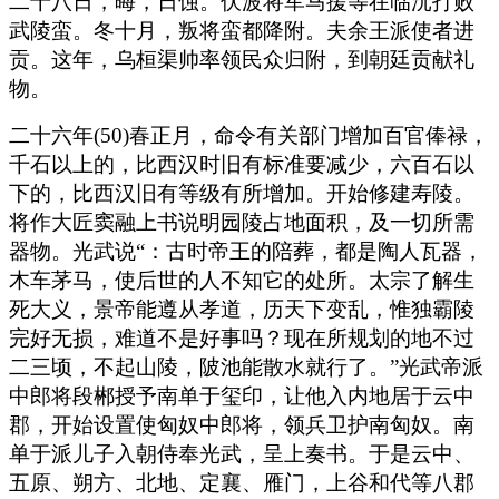
二十八日，晦，日蚀。伏波将军马援等在临沅打败
武陵蛮。冬十月，叛将蛮都降附。夫余王派使者进
贡。这年，乌桓渠帅率领民众归附，到朝廷贡献礼
物。
二十六年(50)春正月，命令有关部门增加百官俸禄，
千石以上的，比西汉时旧有标准要减少，六百石以
下的，比西汉旧有等级有所增加。开始修建寿陵。
将作大匠窦融上书说明园陵占地面积，及一切所需
器物。光武说“：古时帝王的陪葬，都是陶人瓦器，
木车茅马，使后世的人不知它的处所。太宗了解生
死大义，景帝能遵从孝道，历天下变乱，惟独霸陵
完好无损，难道不是好事吗？现在所规划的地不过
二三顷，不起山陵，陂池能散水就行了。”光武帝派
中郎将段郴授予南单于玺印，让他入内地居于云中
郡，开始设置使匈奴中郎将，领兵卫护南匈奴。南
单于派儿子入朝侍奉光武，呈上奏书。于是云中、
五原、朔方、北地、定襄、雁门，上谷和代等八郡