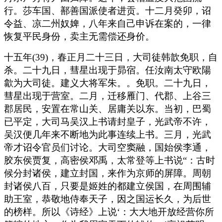
行。莎车国、鄯善国派使者进贡。十二月癸卯，诏
令益、凉二州奴婢，八年来自己申诉在案的，一律
恢复平民身份，卖主无需偿还身价。
十五年(39)，春正月二十三日，大司徒韩歆免职，自
杀。二十九日，彗星出现于昴宿。任汝南太守欧陽
歙为大司徒。建义大将军朱。。免职。二十九日，
彗星出现于营室。二月，迁移雁门、代郡、上谷三
郡居民，安置在常山关、居庸关以东。当初，巴蜀
已平定，大司马吴汉上书请封皇子，光武帝不许，
吴汉便几年来不断地为此事连续上书。三月，光武
帝才诏令官员们讨论。大司空窦融，国始侯李通，
胶东侯贾复，高密侯邓禹，太常登等上书说“：古时
候分封诸侯，建立封国，来作为京师的屏障。周朝
封诸侯八百，只要是姬姓的都建立侯国，在周围辅
助王室，恭敬地侍奉天子，因之国运长久，为后世
的榜样。所以《诗经》上说‘：大大地开放经营你所