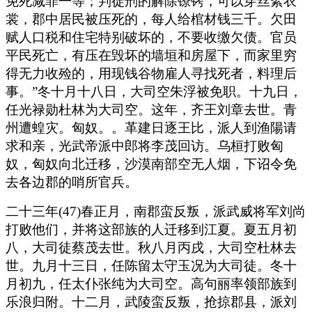
免死减罪一等；判徒刑的解除镣铐，可以穿丝絮衣
裳，郡中居民被压死的，每人给棺材钱三千。欠田
赋人口税和住宅特别破坏的，不要收缴欠债。官员
平民死亡，有压在毁坏的墙垣和房屋下，而家里穷
得无力收殓的，用现钱谷物雇人寻找死者，料理后
事。”冬十月十八日，大司空朱浮被免职。十九日，
任光禄勋杜林为大司空。这年，齐王刘章去世。青
州遭蝗灾。匈奴。。革建日逐王比，派人到渔陽请
求和亲，光武帝派中郎将李茂回访。乌桓打败匈
奴，匈奴向北迁移，沙漠南部空无人烟，下诏令免
去各边郡的哨所官兵。
二十三年(47)春正月，南郡蛮反叛，派武威将军刘尚
打败他们，并将这部族的人迁移到江夏。夏五月初
八，大司徒蔡茂去世。秋八月丙戌，大司空杜林去
世。九月十三日，任陈留太守玉况为大司徒。冬十
月初九，任太仆张纯为大司空。高句丽率领部族到
乐浪归附。十二月，武陵蛮反叛，抢掠郡县，派刘