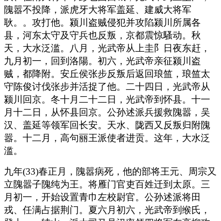
隗嚣不投降，派虎牙大将军盖延、建威大将军
耿。。攻打他。颍川盗贼侵犯并攻陷颍川所属各
县，河东太守及守兵也反叛，京都震惊騷动。秋
天，大水泛滥。八月，光武帝从上圭阝日夜东赶，
九月初一，回到洛陽。初六，光武帝亲征颍川盗
贼，都降附。安丘侯张步反叛后返回琅笽，琅笽太
守陈俊讨伐张步并活捉了他。二十四日，光武帝从
颍川回京。冬十月二十二日，光武帝到怀县。十一
月十二日，从怀县回京。公孙述派兵援救隗嚣，吴
汉、盖延等领军回长安。天水、陇西又反叛归附隗
嚣。十二月，高句丽王派使者进贡。这年，大水泛
滥。
九年(33)春正月，隗嚣病死，他的部将王元、周宗又
立隗嚣子隗纯为王。将雁门官吏百姓迁到太原。三
月初一，开始设置青巾左校尉官。公孙述派将田
戎、任满占据荆门。夏六月初六，光武帝到缑氏，