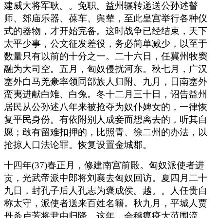
建威大将军耿。。免职。益州辗转递送公孙述瞽
师、郊庙乐器、葆车、舆辇，至此皇宫举行各种仪
式的器物，才开始完备。这时战争已经结束，天下
太平少事，公文征发差役，务必简单减少，以至于
数量只有以前的十分之一。二十六日，任冀州牧窦
融为大司空。五月，匈奴侵扰河东。秋七月，广汉
塞外白马羌豪率领同部族人归附。九月，日南塞外
蛮夷进献白雉、白兔。冬十二月三十日，诏告益州
居民从公孙述八年来被抢夺为奴仆婢女的，一律恢
复平民身份。有依附别人成妾而想离去的，听其自
愿；敢有留难扣押的，比照青、徐二州的办法，以
抢掠人口法论罪。恢复设置金城郡。
十四年(37)春正月，修建南宫前殿。匈奴派使者进
贡，光武帝派中郎将刘襄去匈奴回访。夏四月二十
九日，封孔子后人孔志为褒成侯。越。。人任贵自
称太守，派使者送来百姓名籍。秋九月，平城人贾
丹杀卢芳将尹由归降。这年，会稽瘟疫大范围流