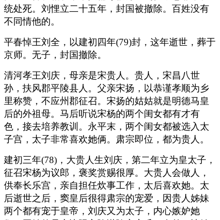
统处死。刘悝立二十五年，封国被撤除。百姓没有
不同情他的。
平春悼王刘全，以建初四年(79)封，这年逝世，葬于
京师。无子，封国撤除。
清河孝王刘庆，母亲是宋贵人。贵人，宋昌八世
孙，扶风郡平陵县人。父亲宋扬，以恭谨孝顺为乡
里称赞，不应州郡征召。宋扬的姑姑就是明德马皇
后的外祖母。马后听说宋杨的两个闺女都有才有
色，接去培养教训。永平末，两个闺女都被选入太
子宫，太子非常喜欢她俩。肃宗即位，都为贵人。
建初三年(78)，大贵人生刘庆，第二年立为皇太子，
征召宋杨为议郎，褒奖赏赐很厚。大贵人会做人，
供奉长乐宫，亲自担任炊事工作，太后喜欢她。太
后逝世之后，窦皇后很得肃宗的宠爱，因贵人姊妹
两个都有宠于皇帝，刘庆又为太子，内心嫉妒她