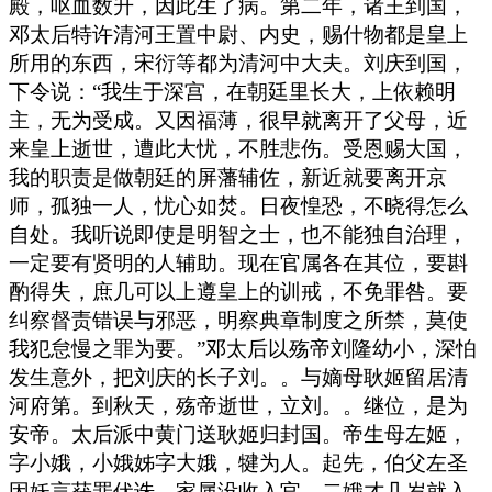
殿，呕血数升，因此生了病。第二年，诸王到国，
邓太后特许清河王置中尉、内史，赐什物都是皇上
所用的东西，宋衍等都为清河中大夫。刘庆到国，
下令说：“我生于深宫，在朝廷里长大，上依赖明
主，无为受成。又因福薄，很早就离开了父母，近
来皇上逝世，遭此大忧，不胜悲伤。受恩赐大国，
我的职责是做朝廷的屏藩辅佐，新近就要离开京
师，孤独一人，忧心如焚。日夜惶恐，不晓得怎么
自处。我听说即使是明智之士，也不能独自治理，
一定要有贤明的人辅助。现在官属各在其位，要斟
酌得失，庶几可以上遵皇上的训戒，不免罪咎。要
纠察督责错误与邪恶，明察典章制度之所禁，莫使
我犯怠慢之罪为要。”邓太后以殇帝刘隆幼小，深怕
发生意外，把刘庆的长子刘。。与嫡母耿姬留居清
河府第。到秋天，殇帝逝世，立刘。。继位，是为
安帝。太后派中黄门送耿姬归封国。帝生母左姬，
字小娥，小娥姊字大娥，犍为人。起先，伯父左圣
因妖言获罪伏诛，家属没收入官，二娥才几岁就入