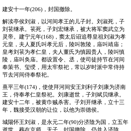
建安十一年(206)，封国撤除。
解渎亭侯刘淑，以河间孝王的儿子封。刘淑死，子
刘苌继承。苌死，子刘宏继承，被大将军窦武立为
灵帝。建宁元年(168)，窦太后诏追尊皇祖刘淑为孝
元皇，夫人夏氏叫孝元后，陵叫敦陵，庙叫靖庙；
皇考刘苌为孝仁皇，夫人董氏为慎园贵人，陵叫慎
陵，庙叫奂庙。都设置令、丞，使司徒持节在河间
奉策书、玺绶，用太牢祭祀，常以岁时派中常侍持
节去河间侍奉祭祀。
熹平三年(174)，使使拜河间安王刘利子刘康为济南
王，侍奉孝仁皇祭祀。刘康逝世，子刘斌贝继承。
建安十二年，被黄巾贼杀害。子刘开继承，立十三
年，魏接受汉朝的让位，以他为崇德侯。
城陽怀王刘淑，是永元二年(90)分济陰为国，立五年
逝世，葬在京师。无子，封国撤除，仍并入济陰。