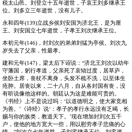
税太山邑。刘登立十五年逝世，子哀王刘多继承王
位。刘多立三年逝世，没有儿子。
永和四年(139)立战乡侯刘安国为济北王，是为厘
王。刘安国立七年逝世，子孝王刘次继承王位。
本初元年(146)，封刘次的弟弟刘猛为亭侯。刘次九
岁失去了父亲，性最孝。
建和元年(147)，梁太后下诏说：“济北王刘次以幼年
守藩国，躬行孝道，父亲死了哀恸过度，居草庐，
坐卧土席，丧杖不离身，头发不梳不洗，以至体生
疮肿。居丧以来，二十八月，自从各封国有丧，没
有听说像他这样的。朝廷认为这是难能可贵的。
《书经》上不是说过吗：‘以道德明之，使大家竞相
为善。’《诗经》说‘：孝子的孝行永远没有乏竭，长
赐与你的族类，教道天下。’现在增加封刘次五千
户，使他的地方宽大一些，用以慰劳孝子悲痛的心
情。”刘次立七年逝世，子刘鸾继承王位。刘鸾逝