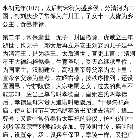
永初元年(107)，太后封宋衍为盛乡侯，分清河为二
国，封刘庆少子常保为广川王，子女十一人皆为乡
公主，食邑俸禄。
第二年，常保逝世，无子，封国撤除。虎威立三年
逝世，也无子。邓太后再立乐安王刘宠的儿子延平
为清河王，是为恭王。太后逝世，官吏上言：“清河
孝王大德纯粹懿美，生育圣明，受天命继承皇位，
为国家主。汉朝建立，高祖皇帝尊父亲为太上皇，
宣帝名父亲为皇考，左昭右穆，按秩序排列，还设
置园邑，守护陵寝，大宗继嗣之义，过去的典章不
能忘却。应当上尊号叫孝德皇，皇妣左氏叫孝德
后，孝德皇母宋贵人追谥叫敬隐后。”于是祭祀高
庙，使司徒持节与大鸿胪奉策书玺绶去清河，追上
尊号；又遣中常侍奉持太牢祀的典仪，护礼仪侍中
刘珍等及宗室列侯都去参加。尊陵叫甘陵，庙叫昭
庙，设置令、丞，设兵车保卫，章陵一样。又把广