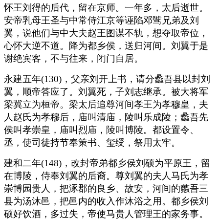
怀王刘得的后代，留在京师。一年多，太后逝世。
安帝乳母王圣与中常侍江京等诬陷邓骘兄弟及刘
翼，说他们与中大夫赵王图谋不轨，想夺取帝位，
心怀大逆不道。降为都乡侯，送归河间。刘翼于是
谢绝宾客，不与往来，闭门自居。
永建五年(130)，父亲刘开上书，请分蠡吾县以封刘
翼，顺帝答应了。刘翼死，子刘志继承。被大将军
梁冀立为桓帝。梁太后追尊河间孝王为孝穆皇，夫
人赵氏为孝穆后，庙叫清庙，陵叫乐成陵；蠡吾先
侯叫孝崇皇，庙叫烈庙，陵叫博陵。都设置令、
丞，使司徒持节奉策书、玺绶，祭用太牢。
建和二年(148)，改封帝弟都乡侯刘硕为平原王，留
在博陵，侍奉刘翼的后裔。尊刘翼的夫人马氏为孝
崇博园贵人，把涿郡的良乡、故安，河间的蠡吾三
县为汤沐邑，把邑内的收入作沐浴之用。都乡侯刘
硕好饮酒，多过失，帝使马贵人管理王的家务事。