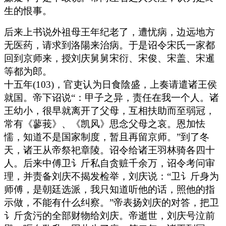
生的恨事。
后来上书说外祖母王年纪老了，遭忧病，边远地方
无医药，请求到洛陽来治病。于是诏令宋氏一家都
回到京师来，授刘庆舅舅宋衍、宋俊、宋盖、宋暹
等都为郎。
十五年(103)，官吏认为日食陰盛，上奏请遣诸王侯
就国。帝下诏说“：甲子之异，责任在我一个人。诸
王幼小，很早就离开了父母，互相扶助而至弱冠，
常有《蓼莪》、《凯风》思念父母之哀。恩加怯
懦，知道不是国家制度，暂且再留京师。”到了冬
天，诸王从帝祭祀章陵。诏令给诸王羽林骑各四十
人。后来中傅卫讠斤私自贪赃千余万，诏令考问审
理，并责备刘庆不揭发检举，刘庆说：“卫讠斤身为
师傅，是朝廷选派，我只知道听他的话，照他的指
示做，不能有什么纠察。”帝表扬刘庆的对答，把卫
讠斤贪污的全部财物给刘庆。帝逝世，刘庆号泣前