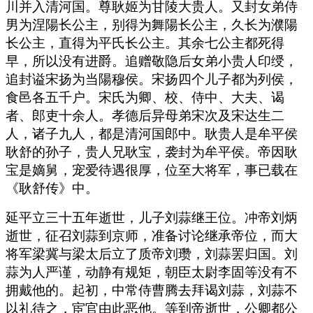
川并入清河国。尊耿姬为甘陵大贵人。又封女弟侍
男为涅陽长公主，别得为舞陽长公主，久长为濮陽
长公主，直得为平氏长公主。其余七公主都死得
早，所以没有进爵。追赠敬隐后女弟小贵人印绶，
追封谥宋扬为当陽穆侯。宋扬四个儿子都为列侯，
食邑各五千户。宋氏为卿、校、侍中、大夫、谒
者、郎吏十余人。孝德后异母弟宋次及宋达生二
人，诸子九人，都是清河国郎中。耿贵人是牟平侯
耿舒的孙子，贵人兄耿宝，袭封为牟平侯。帝因耿
宝是嫡舅，宠爱待遇很厚，位至大将军，事已载在
《耿舒传》中。
延平立三十五年逝世，儿子刘蒜继王位。冲帝刘炳
逝世，征召刘蒜到京师，准备讨论继承帝位，而大
将军梁冀与梁太后立了质帝刘瓒，刘蒜罢归国。刘
蒜为人严谨，动静有规矩，朝臣太尉李固等没有不
拥戴他的。起初，中常侍曹腾去拜谒刘蒜，刘蒜不
以礼待之，宦官由此恶他。等到帝逝世，公卿都公