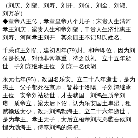
（刘庆、刘肇、刘寿、刘开、刘伉、刘全、刘淑、
刘万岁）
◆章帝八王传，孝章皇帝八个儿子：宋贵人生清河
孝王刘庆，梁贵人生和帝刘肇，申贵人生济北惠王
刘寿、河间孝王刘开。其余四王不记母氏姓名。
千乘贞王刘伉，建初四年(79)封。和帝即位，因为刘
伉是长兄，对他非常尊重，待之以礼。立十五年逝
世。子刘宠继承王位。刘宠一名伏胡。
永元七年(95)，改国名乐安。立二十八年逝世，是为
夷王。父子都死在京师，皆葬于洛陽。子刘鸿继承
王位。安帝刘祜逝世，才去就国。刘鸿生质帝刘
瓒。质帝立，梁太后下诏，认为乐安国土卑湿，租
赋输送太少，改封刘鸿勃海王。立二十六年逝世，
是为孝王。孝王无子，太后立桓帝刘志弟蠡吾侯刘
悝为渤海王，侍奉刘鸿的祭祀。