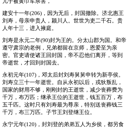
儿子被黄巾军杀害，
建安十一年(206)，因为无后，封国撤除。济北惠王
刘寿，母亲申贵人，颍川人。世世为吏二千石。贵
人年十三，进入掖庭。
刘寿是永元二年(90)封为王的。分太山郡为国。和帝
遵守肃宗的老例，兄弟都留在京师，恩爱至为亲
密。官吏请使诸王回封国，帝不忍他们离开，等到
帝逝世，才回到封国去。
永初元年(107)，邓太后封刘寿舅舅申转为新亭侯。
刘寿立三十一年逝世。自从永初以后，戎狄叛乱，
国家的财用不够，刚刚封的王逝世，减少丧葬费为
千万，布万匹；继承王位的王逝世，钱五百万，布
五千匹。这时只有刘寿最为尊亲，特别送丧葬钱三
千万，布三万匹。子节王刘登继王位。
永宁元年(120)，封刘登的弟弟五人为乡侯，都另食