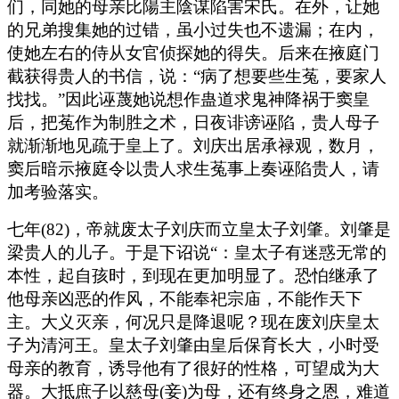
们，同她的母亲比陽主陰谋陷害宋氏。在外，让她
的兄弟搜集她的过错，虽小过失也不遗漏；在内，
使她左右的侍从女官侦探她的得失。后来在掖庭门
截获得贵人的书信，说：“病了想要些生菟，要家人
找找。”因此诬蔑她说想作蛊道求鬼神降祸于窦皇
后，把菟作为制胜之术，日夜诽谤诬陷，贵人母子
就渐渐地见疏于皇上了。刘庆出居承禄观，数月，
窦后暗示掖庭令以贵人求生菟事上奏诬陷贵人，请
加考验落实。
七年(82)，帝就废太子刘庆而立皇太子刘肇。刘肇是
梁贵人的儿子。于是下诏说“：皇太子有迷惑无常的
本性，起自孩时，到现在更加明显了。恐怕继承了
他母亲凶恶的作风，不能奉祀宗庙，不能作天下
主。大义灭亲，何况只是降退呢？现在废刘庆皇太
子为清河王。皇太子刘肇由皇后保育长大，小时受
母亲的教育，诱导他有了很好的性格，可望成为大
器。大抵庶子以慈母(妾)为母，还有终身之恩，难道