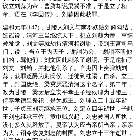
议立刘蒜为帝，曹腾却说梁冀不准，于是立了桓
帝。语在《李固传》。刘蒜因此获罪。
建和元年(147)，甘陵人刘文与南郡妖贼刘鲔勾结，
造谣说，清河王当继统天下，想立刘蒜为帝。事情
被发觉，刘文等就劫持清河相谢詗，带到王宫司马
门，说“：当立王为天子，谢詗为公。”谢詗不听他
们的，骂他们，刘文因此刺杀了谢詗。于是逮捕了
刘文、刘鲔，并把他们杀了。官吏因上奏弹劾刘
蒜，获罪贬爵为尉氏侯，迁徙到桂陽，自杀。立三
年，封国废绝。梁冀厌恶清河这个名字，第二年，
改为甘陵。梁太后立安平孝王子经侯理为甘陵王，
侍奉孝德皇祭祀，是为威王。刘理立二十五年逝
世，子贞王刘定继承王位。刘定立四年逝世，子献
王刘忠继承王位。黄巾贼兴起，刘忠被国人所执，
没有多久就释放了。灵帝认为应当亲所当亲，亲亲
为大，诏令恢复刘忠的封国。刘忠立十三年逝世，