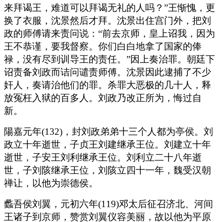
来拜谒王，难道可以拜谒无礼的人吗？”王惭愧，更
换了衣服，沈景然后才拜。沈景出住宫门外，把刘
政的师傅请来责问说：“前去京师，皇上诏我，因为
王不恭谨，要我督察。你们白白地拿了国家的俸
禄，没有尽到训导王的责任。”因上奏治罪。朝廷下
诏责备刘政而诘问谴责师傅。沈景因此逮捕了不少
奸人，奏请治他们的罪。杀罪大恶极的几十人，释
放冤枉入狱的百多人。刘政乃改正所为，悔过自
新。
陽嘉元年(132)，封刘政弟弟十三个人都为亭侯。刘
政立十年逝世，子贞王刘建继承王位。刘建立十年
逝世，子安王刘利继承王位。刘利立二十八年逝
世，子刘陔继承王位，刘陔立四十一年，魏受汉朝
禅让，以他为崇德侯。
蠡吾侯刘翼，元初六年(119)邓太后征召济北、河间
王诸子到京师，赞赏刘翼仪容美丽，故以他为平原