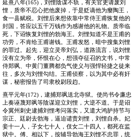
延熹八年(165)，刘悝陰谋不轨，有关官吏请废刘
悝，质帝不忍心把他废掉，于是贬谪他为瘿陶王，
食一县赋税。刘悝后来想依靠中常侍王甫恢复他的
封国，答应以五千万钱作为感谢他的礼物。质帝临
死，下诏恢复刘悝的勃海王。刘悝知道不是王甫的
功劳，不肯给王甫谢钱。王甫发怒，暗中搜集刘悝
的罪过。起先，迎立灵帝刘弘，道路流言，说刘悝
没有立为帝，怀恨在心，想强夺征召的文书，中常
侍郑飒、中黄门董腾都负气使义与强悍轻捷之徒来
往，多次与刘悝勾结。王甫侦察，以为其中必有奸
谋，秘密报告了司隶校尉段赹。
熹平元年(172)，逮捕郑飒送北寺狱。使尚书令廉忠
上奏诬蔑郑飒等陰谋迎立刘悝，大逆不道。于是诏
令冀州刺史逮捕刘悝考问落实，又遣大鸿胪持节与
宗正、廷尉去勃海，逼迫谴责刘悝，刘悝自杀。妃
妾十一人，子女七十人，伎女二十四人，都死在监
狱中。傅、相以下，按辅导勃海王刘悝不忠罪，统