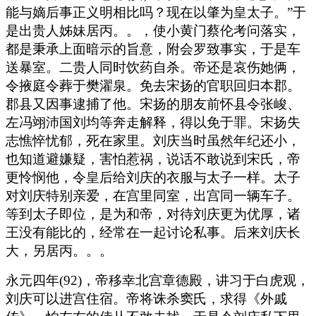
能与嫡后事正义明相比吗？现在以肇为皇太子。”于
是出贵人姊妹居丙。。，使小黄门蔡伦考问落实，
都是秉承上面暗示的旨意，附会罗致事实，于是车
送暴室。二贵人同时饮药自杀。帝还是哀伤她俩，
令掖庭令葬于樊濯泉。免去宋扬的官职回归本郡。
郡县又因事逮捕了他。宋扬的朋友前怀县令张峻、
左冯翊沛国刘均等奔走解释，得以免于罪。宋扬失
志憔悴忧郁，死在家里。刘庆当时虽然年纪还小，
也知道避嫌疑，害怕惹祸，说话不敢说到宋氏，帝
更怜悯他，令皇后给刘庆的衣服与太子一样。太子
对刘庆特别亲爱，在宫里同室，出宫同一辆车子。
等到太子即位，是为和帝，对待刘庆更为优厚，诸
王没有能比的，经常在一起讨论私事。后来刘庆长
大，另居丙。。。
永元四年(92)，帝移幸北宫章德殿，讲习于白虎观，
刘庆可以进宫住宿。帝将诛杀窦氏，求得《外戚