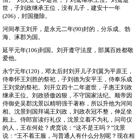
世，子刘政继承王位，没有儿子，建安十一年
(206)，封国撤除。
河间孝王刘开，是永元二年(90)封的，分乐成、勃
海、涿郡为国。
延平元年(106)到国。刘开遵守法度，部属百姓都敬
爱他。
永宁元年(120)，邓太后封刘开儿子刘翼为平原王，
侍奉怀王刘胜的祭祀，子刘德为安平王，侍奉乐成
王刘党的祭祀。刘开立四十二年逝世，子惠王刘政
继承王位。刘政骄傲凶狠，不守国家法纪。顺帝因
侍御史吴郡沈景以精明强干著称，所以升他为河间
相。沈景到国拜谒王刘政，刘政衣冠不整，伸足坐
殿上。侍郎宣读行礼仪，沈景立着不为礼，问司仪
的人，王在何处？虎贲说：“这不是王吗？”沈景
说：“王不着王服，与普通人有什么分别呢？现在相