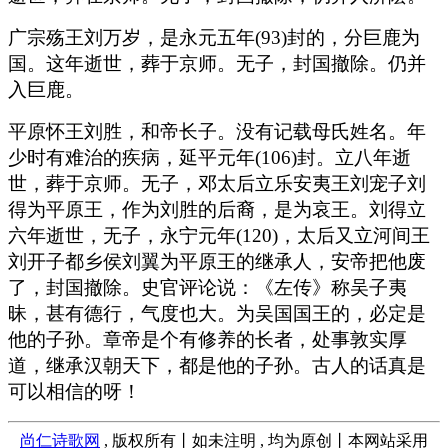
广宗殇王刘万岁，是永元五年(93)封的，分巨鹿为
国。这年逝世，葬于京师。无子，封国撤除。仍并
入巨鹿。
平原怀王刘胜，和帝长子。没有记载母氏姓名。年
少时有难治的疾病，延平元年(106)封。立八年逝
世，葬于京师。无子，邓太后立乐安夷王刘宠子刘
得为平原王，作为刘胜的后裔，是为哀王。刘得立
六年逝世，无子，永宁元年(120)，太后又立河间王
刘开子都乡侯刘翼为平原王的继承人，安帝把他废
了，封国撤除。史官评论说：《左传》称吴子夷
昧，甚有德行，气度也大。为吴国国王的，必定是
他的子孙。章帝是个有修养的长者，处事敦实厚
道，继承汉朝天下，都是他的子孙。古人的话真是
可以相信的呀！
尚仁诗歌网
, 版权所有丨如未注明 , 均为原创丨本网站采用