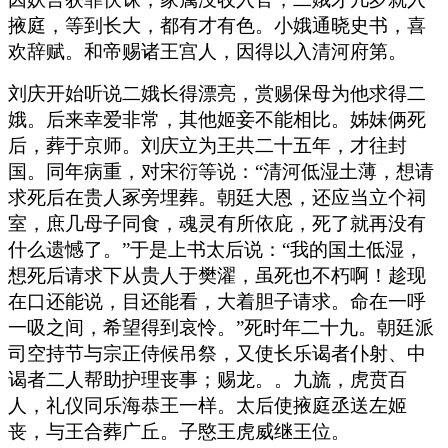
掖庭，等到长大，都有才有色。小娥通晓史书，喜
欢辞赋。和帝赐诸王宫人，因得以入清河府第。
刘庆开始听说二娥长得漂亮，赏赐保母为他求得二
娥。后来幸爱非常，其他姬妾不能相比。姊妹俩死
后，葬于京师。刘庆立为王共二十五年，才往封
国。同年病重，对宋衍等说：“清河低湿土薄，想请
求死后在贵人冢旁埋葬。朝廷大恩，还应当立个祠
室，庶几母子同食，魂灵有所依庇，死了就再没有
什么遗憾了。”于是上书太后说：“我的国土低湿，
想死后请求下从贵人于樊濯，虽死也不朽啊！趁现
在口还能说，目还能看，大着胆子请求。命在一呼
一吸之间，希望得到哀怜。”死时年二十九。朝廷派
司空持节与宗正侍候吊祭，又使长乐谒者仆射、中
谒者二人帮助护理丧事；赐龙。。九旒，虎贲百
人，礼仪同乐海恭王一样。太后使掖庭丞送左姬
丧，与王合葬广丘。子愍王虎威继王位。