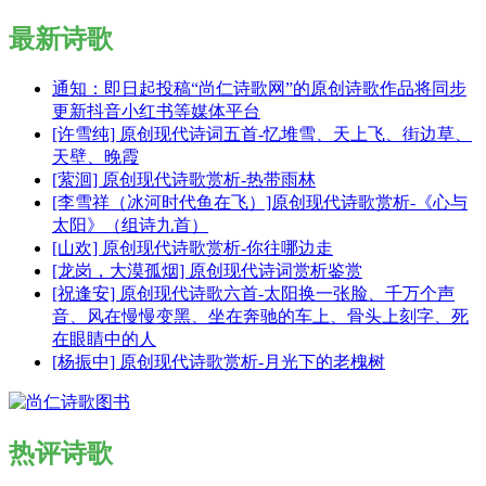
最新诗歌
通知：即日起投稿“尚仁诗歌网”的原创诗歌作品将同步
更新抖音小红书等媒体平台
[许雪纯] 原创现代诗词五首-忆堆雪、天上飞、街边草、
天壁、晚霞
[萦洄] 原创现代诗歌赏析-热带雨林
[李雪祥（冰河时代鱼在飞）]原创现代诗歌赏析-《心与
太阳》（组诗九首）
[山欢] 原创现代诗歌赏析-你往哪边走
[龙岗，大漠孤烟] 原创现代诗词赏析鉴赏
[祝逢安] 原创现代诗歌六首-太阳换一张脸、千万个声
音、风在慢慢变黑、坐在奔驰的车上、骨头上刻字、死
在眼睛中的人
[杨振中] 原创现代诗歌赏析-月光下的老槐树
热评诗歌