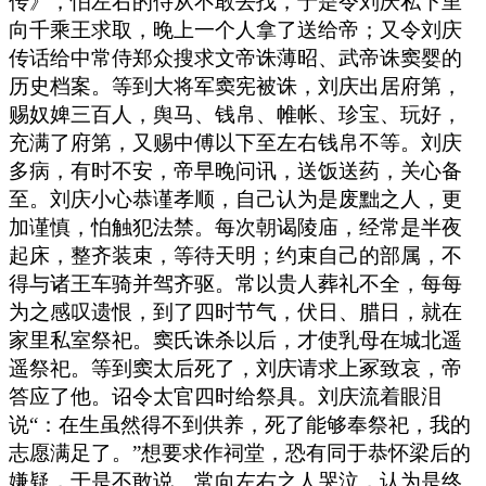
传》，怕左右的侍从不敢去找，于是令刘庆私下里
向千乘王求取，晚上一个人拿了送给帝；又令刘庆
传话给中常侍郑众搜求文帝诛薄昭、武帝诛窦婴的
历史档案。等到大将军窦宪被诛，刘庆出居府第，
赐奴婢三百人，舆马、钱帛、帷帐、珍宝、玩好，
充满了府第，又赐中傅以下至左右钱帛不等。刘庆
多病，有时不安，帝早晚问讯，送饭送药，关心备
至。刘庆小心恭谨孝顺，自己认为是废黜之人，更
加谨慎，怕触犯法禁。每次朝谒陵庙，经常是半夜
起床，整齐装束，等待天明；约束自己的部属，不
得与诸王车骑并驾齐驱。常以贵人葬礼不全，每每
为之感叹遗恨，到了四时节气，伏日、腊日，就在
家里私室祭祀。窦氏诛杀以后，才使乳母在城北遥
遥祭祀。等到窦太后死了，刘庆请求上冢致哀，帝
答应了他。诏令太官四时给祭具。刘庆流着眼泪
说“：在生虽然得不到供养，死了能够奉祭祀，我的
志愿满足了。”想要求作祠堂，恐有同于恭怀梁后的
嫌疑，于是不敢说。常向左右之人哭泣，认为是终