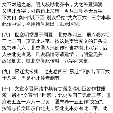
文不对题之感。明人校勘北齐书，为之补苴漏洞，
又增此五字，可谓错上加错。今从三朝本无五字，
下文自“奏曰”以下至“别议经始”共六百六十三字本非
此传中语，今用括号标出，以示区别。
[八] 世室明堂显于周夏 北史卷四三、册府卷六〇
三七二四一页无此八字。按这是李崇奏文的开头见
魏书卷六六，北史羼入邢卲传时当亦有此八字，后
人校北史者见上只说杨愔等请建学，与明堂无关，
故径删去。取北史补此传时，八字尚未删。
[九] 累迁太常卿 北史卷四三“累迁”下多出五百六
十八字，当是补此传者删节。
[十] 文宣幸晋阳路中频有甘露之瑞朝臣皆作甘露
颂 诸本“文宣”作“世宗”，北史卷四三无此二字。册
府卷五五一六六一〇页、通志卷一五五作“文宣”。
按通志传文即录自北史，疑北史本亦有此二字。此