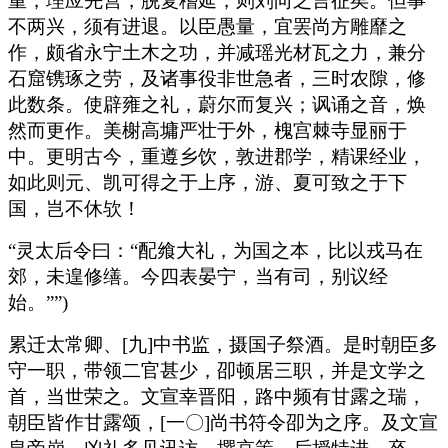
重，理应先营，脱复稽延，则刘向之言征矣。但事
不两兴，须有进退。以臣愚量，宜罢尚方雕靡之
作，颇省永宁土木之功，并减瑶光材瓦之力，兼分
石窟镌琢之劳，及诸事役非世急者，三时农隙，修
此数条。使辟雍之礼，蔚尔而复兴；讽诵之音，焕
然而更作。美榭高墉严壮于外，槐宫棘寺显丽于
中。更明古今，重遵乡饮，敦进郡学，精课经业，
如此则元、凯可得之于上序，游、夏可致之于下
国，岂不休欤！
“灵太后令曰：“配飨大礼，为国之本，比以戎马在
郊，未遑修缮。今四表晏宁，当有司，别议经
始。””)
累迁太常卿、[九]中书监，摄国子祭酒。是时朝臣多
守一职，带领二官甚少，卲顿居三职，并是文学之
首，当世荣之。文宣幸晋阳，路中频有甘露之瑞，
朝臣皆作甘露颂，[一〇]尚书符令卲为之序。及文宣