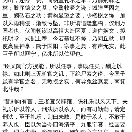
为山，还停一篑。而明堂礼乐之本，乃郁荆棘之
林；胶序德义之基，空盈牧竖之迹；城隍严固之
重，阙砖石之功；墉构显望之要，少楼榭之饰。加
以风雨稍侵，渐致亏坠。非所谓追隆堂构，仪刑万
国者也。伏闻朝议以高祖大造区夏，道侔姬文，拟
祀明堂，式配上帝。今若基址不修，乃同丘畎，即
使高皇神享，阙于国阳，宗事之典，有声无实。此
臣子所以匪宁，亿兆所以伫望也。
“臣又闻官方授能，所以任事，事既任矣，酬之以
禄。如此则上无旷官之讥，下绝尸素之谤。今国子
虽有学官之名，无教授之实，何异兔丝燕麦，南箕
北斗哉？
“昔刘向有言，王者宜兴辟雍、陈礼乐以风天下。夫
礼乐所以养人，刑法所以杀人，而有司勤勤，请定
刑法，至于礼乐，则曰未敢。是敢于杀人，不敢于
养人也。臣以为当今四海清平，九服宁宴，经国要