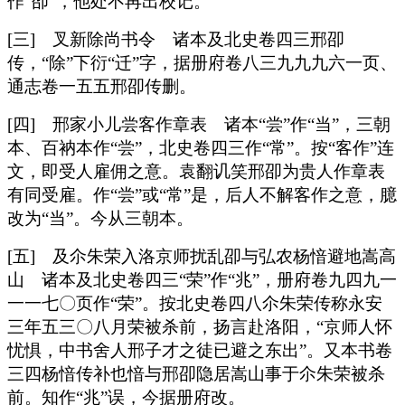
作“卲”，他处不再出校记。
[三] 叉新除尚书令 诸本及北史卷四三邢卲
传，“除”下衍“迁”字，据册府卷八三九九九六一页、
通志卷一五五邢卲传删。
[四] 邢家小儿尝客作章表 诸本“尝”作“当”，三朝
本、百衲本作“尝”，北史卷四三作“常”。按“客作”连
文，即受人雇佣之意。袁翻讥笑邢卲为贵人作章表
有同受雇。作“尝”或“常”是，后人不解客作之意，臆
改为“当”。今从三朝本。
[五] 及尒朱荣入洛京师扰乱卲与弘农杨愔避地嵩高
山 诸本及北史卷四三“荣”作“兆”，册府卷九四九一
一一七〇页作“荣”。按北史卷四八尒朱荣传称永安
三年五三〇八月荣被杀前，扬言赴洛阳，“京师人怀
忧惧，中书舍人邢子才之徒已避之东出”。又本书卷
三四杨愔传补也愔与邢卲隐居嵩山事于尒朱荣被杀
前。知作“兆”误，今据册府改。