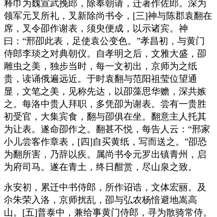
释巾为魏宣武挽郎，除奉朝请，迁著作佐郎。深为
领军元叉所礼，叉新除尚书令，[三]神与陈郡袁翻在
席，叉令卲作谢表，须臾便成，以示诸宾。神
曰：“邢卲此表，足使袁公变色。”孝昌初，与黄门
侍郎李琰之对典朝仪。自孝明之后，文雅大盛，卲
雕虫之美，独步当时，每一文初出，京师为之纸
贵，读诵俄遍远近。于时袁翻与范阳祖莹位望通
显，文笔之美，见称先达，以卲藻思华赡，深共嫉
之。每洛中贵人拜职，多凭卲为谢表。尝有一贵胜
初受官，大集宾食，翻与卲俱在坐。翻意主人托其
为让表。遂命卲作之。翻甚不悦，每告人云：“邢家
小儿尝客作章表，[四]自买黄纸，写而送之。”卲恐
为翻所害，乃辞以疾。属尚书令元罗出镇青州，启
为府司马。遂在青土，终日酣赏，尽山泉之致。
永安初，累迁中书侍郎，所作诏诰，文体宏丽。及
尒朱荣入洛，京师扰乱，卲与弘农杨愔避地嵩高
山。[五]普泰中，兼给事黄门侍郎，寻为散骑常侍。