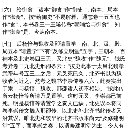
[六] 给御食 诸本“御食”作“御史”，南本、局本
作“御食”。按“给御史”不易解释。通志卷一五五也
作“食”，本书卷三一王晞传称“朝晡给与御食”，知
作“御食”是。今从南本。
[七] 后杨愔与魏收及卲请置学 南、北、汲、殿、
局五本“请置学”下有“及修立明堂”五字，三朝本、百
衲本及北史卷四三无。又北史“魏收”作“魏元”。钱氏
考异卷三九北史邢卲条云：“按史此事于太昌北魏孝
武帝年号五三二之后，元叉死已久，北齐书以为魏
收者为近之。然考之魏书李崇传卷六六，此奏实出
于崇，与杨愔、魏收、邢卲诸人初不相涉。”按此传
所云杨愔等所请乃是置学。这时元叉、李崇都已前
死。明是杨愔等请置学之奏文已缺，北史误本将同
卷李崇传文羼入邢卲传。以北史补北齐书此传者又
沿其误。唯北史和较早的北齐书版本尚无“及修建明
堂”五字，而李崇之奏，以请修建明堂为主，令人有