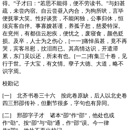
得。”子才曰：“若思不能得，便不劳读书。”与妇甚
疏，未尝内宿。自云尝昼入内合，为狗所吠，言毕
便抚掌大笑。性好谈赏，不能闲独，公事归休，恒
须宾客自伴。事寡嫂甚谨，养孤子恕，慈爱特深。
在兖州，有都信云恕疾，便忧之，废寝食，颜色贬
损。及卒，人士为之伤心，[一一]痛悼虽甚，竟不再
哭，宾客吊慰，抆泪而已。其高情达识，开遣滞
累，东门吴以还，所未有也。[一二]有集三十卷，见
行于世。子大宝，有文情。孽子大德、大道，略不
识字焉。
校勘记
[一] 北齐书卷三十六 按此卷原缺，后人以北史卷
四三邢卲传补，但删节很多，字句也有异同。
[二] 邢卲字子才 诸本“卲”作“邵”，他处也或
作“劭”。按“卲”与“劭”通，作“邵”误。今一律