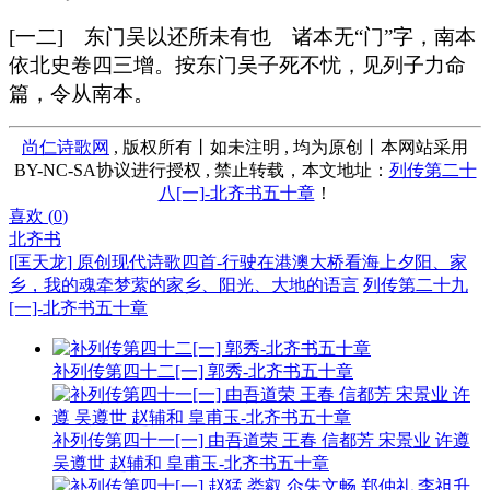
[一二] 东门吴以还所未有也 诸本无“门”字，南本
依北史卷四三增。按东门吴子死不忧，见列子力命
篇，令从南本。
尚仁诗歌网
, 版权所有丨如未注明 , 均为原创丨本网站采用
BY-NC-SA协议进行授权 , 禁止转载，本文地址：
列传第二十
八[一]-北齐书五十章
！
喜欢 (
0
)
北齐书
[匡天龙] 原创现代诗歌四首-行驶在港澳大桥看海上夕阳、家
乡，我的魂牵梦萦的家乡、阳光、大地的语言
列传第二十九
[一]-北齐书五十章
补列传第四十二[一] 郭秀-北齐书五十章
补列传第四十一[一] 由吾道荣 王春 信都芳 宋景业 许遵
吴遵世 赵辅和 皇甫玉-北齐书五十章