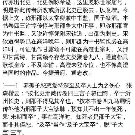
传亦出北史，北史例称帝谥，这里忽称世宗庙号，
明是补此传者所改或所据北史已脱去，以意增。今
据上文，称邢卲以太常卿兼中书监、国子祭酒。本
书卷四三许惇传惇与邢卲争大中正事，即称邢卲官
为中书监，又说许惇凭附宋钦道，出卲为刺史。宋
钦道得势已在高洋晚年，则邢卲为中书监也必在高
洋时，可证他作甘露颂不可能在高澄世宗时。又邢
卲甘露诗、甘露颂今存艺文类聚卷九八，通篇都只
歌颂皇帝，不及宰辅，高澄未登帝位，也不像高澄
当国时的作品。今据册府、通志改。
[一一] 养孤子恕慈爱特深至及卒人士为之伤心 张
森楷云：“按北史邢臧传卷四三言子恕仕隋，卒于沂
州长史，则卲不得见其卒也。”按本书卷四九马嗣明
传补他为邢卲子大宝诊脉，预知其不出一年便死，
果“未期而卒”，事在高洋时。知死者是卲子大宝，
而非其侄恕。“及卒”当作“及子大宝卒”，脱“子大
宝”三字。