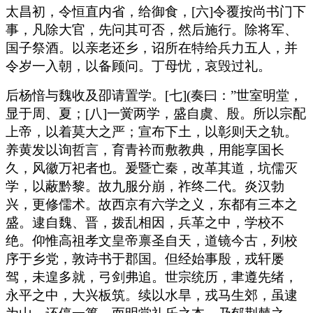
太昌初，令恒直内省，给御食，[六]令覆按尚书门下
事，凡除大官，先问其可否，然后施行。除将军、
国子祭酒。以亲老还乡，诏所在特给兵力五人，并
令岁一入朝，以备顾问。丁母忧，哀毁过礼。
后杨愔与魏收及卲请置学。[七](奏曰：”世室明堂，
显于周、夏；[八]一黉两学，盛自虞、殷。所以宗配
上帝，以着莫大之严；宣布下土，以彰则天之轨。
养黄发以询哲言，育青衿而敷教典，用能享国长
久，风徽万祀者也。爰暨亡秦，改革其道，坑儒灭
学，以蔽黔黎。故九服分崩，祚终二代。炎汉勃
兴，更修儒术。故西京有六学之义，东都有三本之
盛。逮自魏、晋，拨乱相因，兵革之中，学校不
绝。仰惟高祖孝文皇帝禀圣自天，道镜今古，列校
序于乡党，敦诗书于郡国。但经始事殷，戎轩屡
驾，未遑多就，弓剑弗追。世宗统历，聿遵先绪，
永平之中，大兴板筑。续以水旱，戎马生郊，虽逮