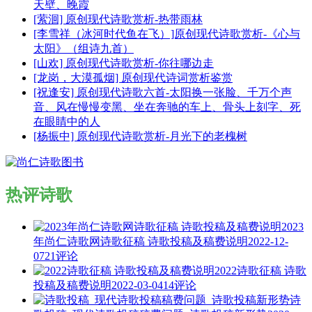
天壁、晚霞
[萦洄] 原创现代诗歌赏析-热带雨林
[李雪祥（冰河时代鱼在飞）]原创现代诗歌赏析-《心与
太阳》（组诗九首）
[山欢] 原创现代诗歌赏析-你往哪边走
[龙岗，大漠孤烟] 原创现代诗词赏析鉴赏
[祝逢安] 原创现代诗歌六首-太阳换一张脸、千万个声
音、风在慢慢变黑、坐在奔驰的车上、骨头上刻字、死
在眼睛中的人
[杨振中] 原创现代诗歌赏析-月光下的老槐树
热评诗歌
2023
年尚仁诗歌网诗歌征稿 诗歌投稿及稿费说明
2022-12-
07
21评论
2022诗歌征稿 诗歌
投稿及稿费说明
2022-03-04
14评论
诗