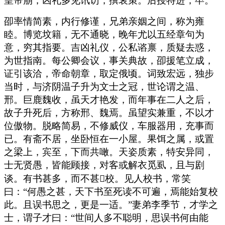
皇帝崩，凶礼多见讯访，撰哀策。后授特进，卒。
卲率情简素，内行修谨，兄弟亲姻之间，称为雍
睦。博览坟籍，无不通晓，晚年尤以五经章句为
意，穷其指要。吉凶礼仪，公私谘禀，质疑去惑，
为世指南。每公卿会议，事关典故，卲援笔立成，
证引该洽，帝命朝章，取定俄顷。词致宏远，独步
当时，与济阴温子升为文士之冠，世论谓之温、
邢。巨鹿魏收，虽天才艳发，而年事在二人之后，
故子升死后，方称邢、魏焉。虽望实兼重，不以才
位傲物。脱略简易，不修威仪，车服器用，充事而
已。有斋不居，坐卧恒在一小屋。果饵之属，或置
之梁上，宾至，下而共噉。天姿质素，特安异同，
士无贤愚，皆能顾接，对客或解衣觅虱，且与剧
谈。有书甚多，而不甚校。见人校书，常笑
曰：“何愚之甚，天下书至死读不可遍，焉能始复校
此。且误书思之，更是一适。”妻弟李季节，才学之
士，谓子才曰：“世间人多不聪明，思误书何由能