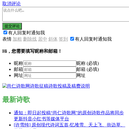
取消评论
提交评论
有人回复时通知我
表情
加粗
删除线
居中
斜体
签到
有人回复时通知我
Hi，您需要填写昵称和邮箱！
昵称
昵称 (必填)
邮箱
邮箱 (必填)
网址
网址
最新诗歌
通知：即日起投稿“尚仁诗歌网”的原创诗歌作品将同步
更新抖音小红书等媒体平台
[许雪纯] 原创现代诗词五首-忆堆雪、天上飞、街边草、