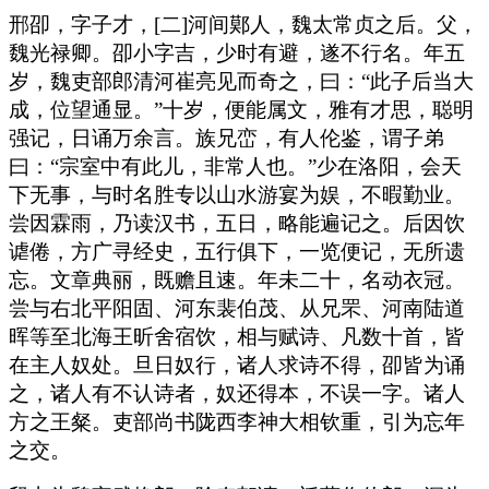
邢卲，字子才，[二]河间鄚人，魏太常贞之后。父，
魏光禄卿。卲小字吉，少时有避，遂不行名。年五
岁，魏吏部郎清河崔亮见而奇之，曰：“此子后当大
成，位望通显。”十岁，便能属文，雅有才思，聪明
强记，日诵万余言。族兄峦，有人伦鉴，谓子弟
曰：“宗室中有此儿，非常人也。”少在洛阳，会天
下无事，与时名胜专以山水游宴为娱，不暇勤业。
尝因霖雨，乃读汉书，五日，略能遍记之。后因饮
谑倦，方广寻经史，五行俱下，一览便记，无所遗
忘。文章典丽，既赡且速。年未二十，名动衣冠。
尝与右北平阳固、河东裴伯茂、从兄罘、河南陆道
晖等至北海王昕舍宿饮，相与赋诗、凡数十首，皆
在主人奴处。旦日奴行，诸人求诗不得，卲皆为诵
之，诸人有不认诗者，奴还得本，不误一字。诸人
方之王粲。吏部尚书陇西李神大相钦重，引为忘年
之交。