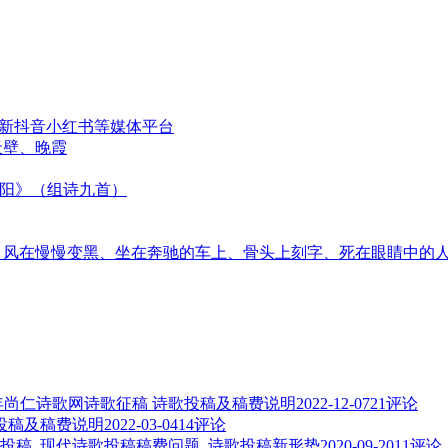
更新抖音小红书等媒体平台
天壁、晚霞
太阳》（组诗九首）
音、风在慢慢变黑、坐在奔驰的车上、骨头上刻字、死在眼睛中的
3年尚仁诗歌网诗歌征稿 诗歌投稿及稿费说明
2022-12-07
21评论
歌投稿及稿费说明
2022-03-04
14评论
投稿_现代诗歌投稿稿费问题_诗歌投稿新形势
2020-09-20
11评论