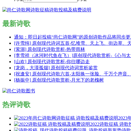
最新诗歌
通知：即日起投稿“尚仁诗歌网”的原创诗歌作品将同步
[许雪纯] 原创现代诗词五首-忆堆雪、天上飞、街边草、
[萦洄] 原创现代诗歌赏析-热带雨林
[李雪祥（冰河时代鱼在飞）]原创现代诗歌赏析-《心与
[山欢] 原创现代诗歌赏析-你往哪边走
[龙岗，大漠孤烟] 原创现代诗词赏析鉴赏
[祝逢安] 原创现代诗歌六首-太阳换一张脸、千万个声
[杨振中] 原创现代诗歌赏析-月光下的老槐树
热评诗歌
202
2022诗歌征稿 诗
诗歌