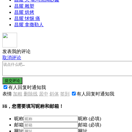
昌耀 雕塑
昌耀 烘烤
昌耀 怵惕 痛
昌耀 拿撒勒人
发表我的评论
取消评论
提交评论
有人回复时通知我
表情
加粗
删除线
居中
斜体
签到
有人回复时通知我
Hi，您需要填写昵称和邮箱！
昵称
昵称 (必填)
邮箱
邮箱 (必填)
网址
网址