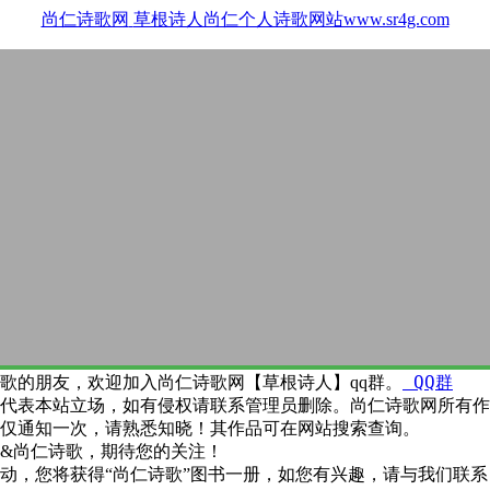
尚仁诗歌网
草根诗人尚仁个人诗歌网站www.sr4g.com
QQ群
歌的朋友，欢迎加入尚仁诗歌网【草根诗人】qq群。
代表本站立场，如有侵权请联系管理员删除。尚仁诗歌网所有作
仅通知一次，请熟悉知晓！其作品可在网站搜索查询。
&尚仁诗歌，期待您的关注！
动，您将获得“尚仁诗歌”图书一册，如您有兴趣，请与我们联