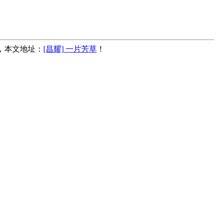
载，本文地址：
[昌耀] 一片芳草
！