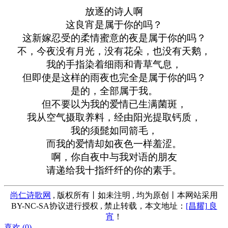
放逐的诗人啊
这良宵是属于你的吗？
这新嫁忍受的柔情蜜意的夜是属于你的吗？
不，今夜没有月光，没有花朵，也没有天鹅，
我的手指染着细雨和青草气息，
但即使是这样的雨夜也完全是属于你的吗？
是的，全部属于我。
但不要以为我的爱情已生满菌斑，
我从空气摄取养料，经由阳光提取钙质，
我的须髭如同箭毛，
而我的爱情却如夜色一样羞涩。
啊，你自夜中与我对语的朋友
请递给我十指纤纤的你的素手。
尚仁诗歌网
, 版权所有丨如未注明 , 均为原创丨本网站采用
BY-NC-SA协议进行授权 , 禁止转载，本文地址：
[昌耀] 良
宵
！
喜欢 (
0
)