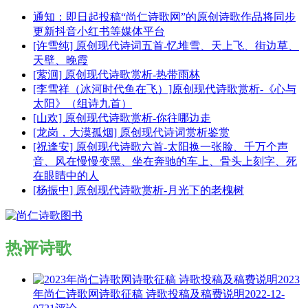
通知：即日起投稿“尚仁诗歌网”的原创诗歌作品将同步
更新抖音小红书等媒体平台
[许雪纯] 原创现代诗词五首-忆堆雪、天上飞、街边草、
天壁、晚霞
[萦洄] 原创现代诗歌赏析-热带雨林
[李雪祥（冰河时代鱼在飞）]原创现代诗歌赏析-《心与
太阳》（组诗九首）
[山欢] 原创现代诗歌赏析-你往哪边走
[龙岗，大漠孤烟] 原创现代诗词赏析鉴赏
[祝逢安] 原创现代诗歌六首-太阳换一张脸、千万个声
音、风在慢慢变黑、坐在奔驰的车上、骨头上刻字、死
在眼睛中的人
[杨振中] 原创现代诗歌赏析-月光下的老槐树
热评诗歌
2023
年尚仁诗歌网诗歌征稿 诗歌投稿及稿费说明
2022-12-